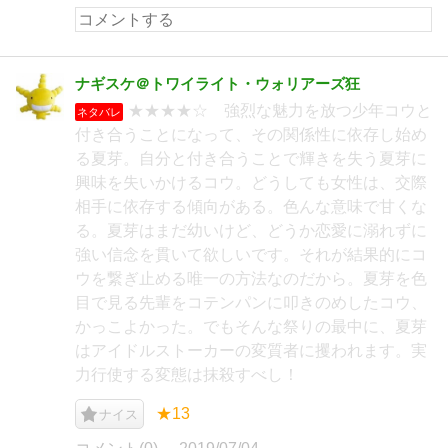
ナギスケ＠トワイライト・ウォリアーズ狂
★★★★☆ 強烈な魅力を放つ少年コウと
ネタバレ
付き合うことになって、その関係性に依存し始め
る夏芽。自分と付き合うことで輝きを失う夏芽に
興味を失いかけるコウ。どうしても女性は、交際
相手に依存する傾向がある。色んな意味で甘くな
る。夏芽はまだ幼いけど、どうか恋愛に溺れずに
強い信念を貫いて欲しいです。それが結果的にコ
ウを繋ぎ止める唯一の方法なのだから。夏芽を色
目で見る先輩をコテンパンに叩きのめしたコウ、
かっこよかった。でもそんな祭りの最中に、夏芽
はアイドルストーカーの変質者に攫われます。実
力行使する変態は抹殺すべし！
★13
ナイス