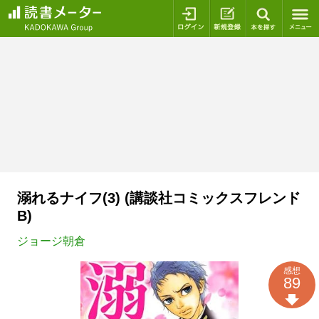
ログイン
新規登録
本を探
溺れるナイフ(3) (講談社コミックスフレンド
B)
ジョージ朝倉
感想
89