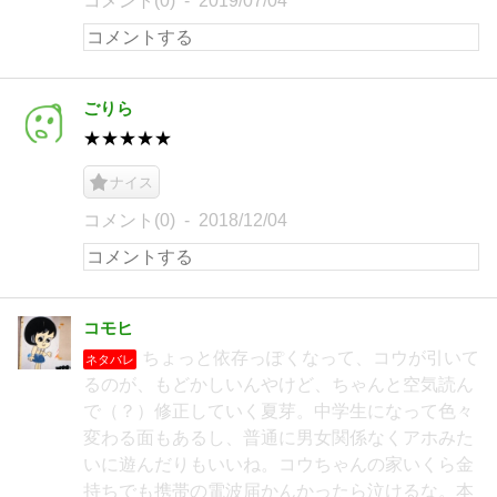
コメント(0)
2019/07/04
ごりら
★★★★★
ナイス
コメント(0)
2018/12/04
コモヒ
ちょっと依存っぽくなって、コウが引いて
ネタバレ
るのが、もどかしいんやけど、ちゃんと空気読ん
で（？）修正していく夏芽。中学生になって色々
変わる面もあるし、普通に男女関係なくアホみた
いに遊んだりもいいね。コウちゃんの家いくら金
持ちでも携帯の電波届かんかったら泣けるな。本