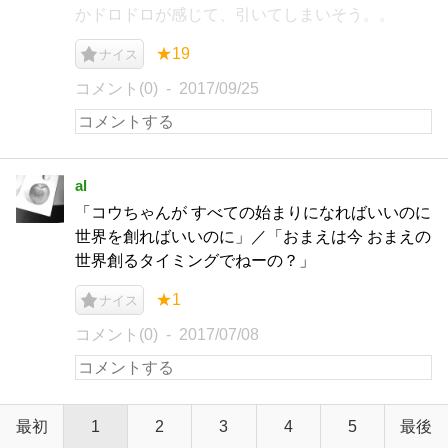
かドロドロが感じて、引いてしまいそう。。
★19
ナイス
コメント(0)
2017/09/25
al
「コウちゃんが すべての始まりになればいいのに
世界を創ればいいのに」／「おまえは今 おまえの
世界創るタイミングでねーの？」
★1
ナイス
コメント(0)
2017/07/08
最初
1
2
3
4
5
最後