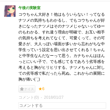
午後の実験室
コウちゃん大好き！他はもういらない！ってなる
ナツメの気持ちもわかるし、でもコウちゃんが好
きになったナツメはそのナツメじゃないってゆー
のもわかる、すれ違う理由が明確で、お互い相手
の気持ちを考えれてなくて、可愛くって。その可
愛さが、大人っぽい場面が多いから忘れがちな中
学生っていう設定を思い出させてくれる！ちゃん
と中学生なんだなーって思う。カナちゃんはほん
っとにいい子で、でも感じてるであろう劣等感を
考えると胸がヒリヒリする。ナツメちゃんに対し
ての劣等感で私だったら死ぬ。これからの展開に
胸が痛い( ¨̮ )
★6
ナイス
コメント(0)
2018/01/27