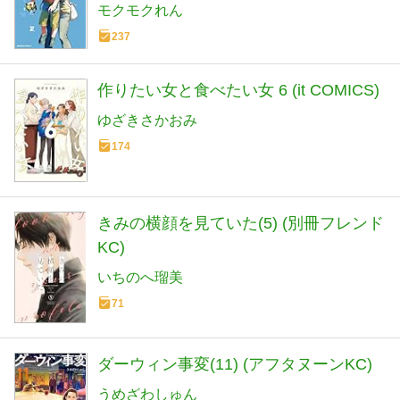
モクモクれん
237
作りたい女と食べたい女 6 (it COMICS)
ゆざきさかおみ
174
きみの横顔を見ていた(5) (別冊フレンド
KC)
いちのへ瑠美
71
ダーウィン事変(11) (アフタヌーンKC)
うめざわしゅん