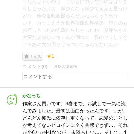
ったんじゃがのう こがぁに力がないのははっき
りしとったけぇ 滅びんなら滅びてええと思うけ
どな 俺今度映画撮るんだよねちらっと出な
い？ カッコええが世界征服世界構築 望月のも
の盗っとったの先輩たちじゃったわ 夏芽ちゃん
大変だよおじいちゃんが倒れて 客のフリして今
ごろあの女の周りうろついてるんでないんか
★1
ナイス
コメント(0)
2022/06/29
かなっち
作家さん買いです。3巻まで、お試しで一気に読
んでみました。最初は面白かったんです。…が、
どんどん彼氏に依存し重くなって、恋愛のことし
か考えてないヒロインに全く共感できず…。それ
が小6とか中1なのが、末恐ろしい…。そして、4