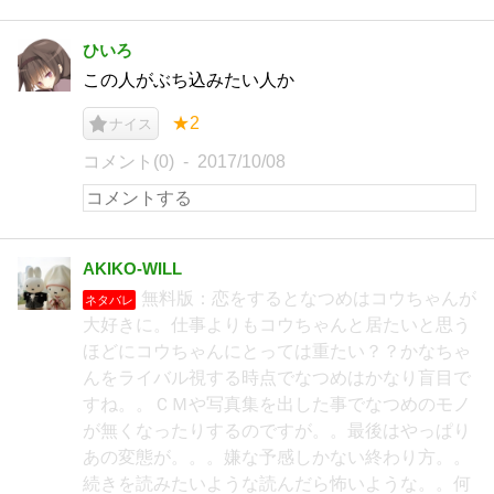
ひいろ
この人がぶち込みたい人か
★2
ナイス
コメント(0)
2017/10/08
AKIKO-WILL
無料版：恋をするとなつめはコウちゃんが
ネタバレ
大好きに。仕事よりもコウちゃんと居たいと思う
ほどにコウちゃんにとっては重たい？？かなちゃ
んをライバル視する時点でなつめはかなり盲目で
すね。。ＣＭや写真集を出した事でなつめのモノ
が無くなったりするのですが。。最後はやっぱり
あの変態が。。。嫌な予感しかない終わり方。。
続きを読みたいような読んだら怖いような。。何