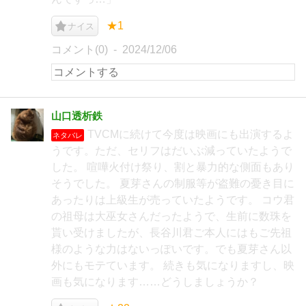
★1
ナイス
コメント(0)
2024/12/06
山口透析鉄
TVCMに続けて今度は映画にも出演するよ
ネタバレ
うです。ただ、セリフはだいぶ減っていたようで
した。 喧嘩火付け祭り、割と暴力的な側面もあり
そうでした。 夏芽さんの制服等が盗難の憂き目に
あったりは上級生が売っていたようです。 コウ君
の祖母は大巫女さんだったようで、生前に数珠を
貰い受けましたが、長谷川君ご本人にはもご先祖
様のような力はないっぽいです。でも夏芽さん以
外にもモテています。 続きも気になりますし、映
画も気になります……どうしましょうか？