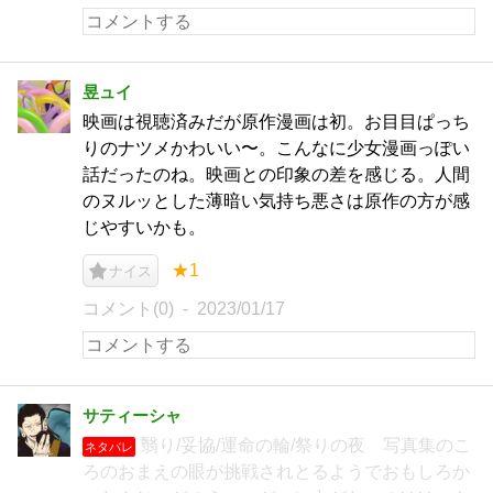
昱ュイ
映画は視聴済みだが原作漫画は初。お目目ぱっち
りのナツメかわいい〜。こんなに少女漫画っぽい
話だったのね。映画との印象の差を感じる。人間
のヌルッとした薄暗い気持ち悪さは原作の方が感
じやすいかも。
★1
ナイス
コメント(0)
2023/01/17
サティーシャ
翳り/妥協/運命の輪/祭りの夜 写真集のこ
ネタバレ
ろのおまえの眼が挑戦されとるようでおもしろか