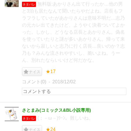
無料版:あかりさん出て行ったか…他の男
ネタバレ
と3泊も居たなんて聞いたらやだよね。店長もフ
ラフラしていたがあかりさんは意味不明だ…志乃
の元カレ出てきたけど、ようやく決着ついてよか
った。しかし、どうなる店長とあかりさん。偽名
を使っていたりと謎が多いあかりさん。帰って来
ないから寂しいと志乃に行く店長…良いのか？志
乃も？みんな流されやすいし、脆いよね。うー
ん、別れたならいいけど何だかな。
★17
ナイス
コメント(0)
2018/12/02
さとまみ(コミックス&BL小説専用)
(；－ω－)ｳｰﾝ。難しいね。
ネタバレ
★24
ナイス