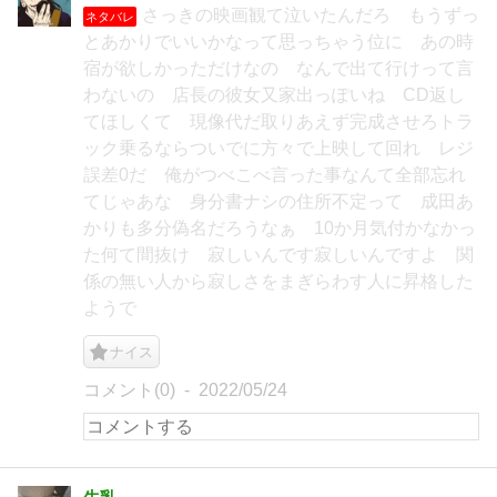
さっきの映画観て泣いたんだろ もうずっ
ネタバレ
とあかりでいいかなって思っちゃう位に あの時
宿が欲しかっただけなの なんで出て行けって言
わないの 店長の彼女又家出っぽいね CD返し
てほしくて 現像代だ取りあえず完成させろトラ
ック乗るならついでに方々で上映して回れ レジ
誤差0だ 俺がつべこべ言った事なんて全部忘れ
てじゃあな 身分書ナシの住所不定って 成田あ
かりも多分偽名だろうなぁ 10か月気付かなかっ
た何て間抜け 寂しいんです寂しいんですよ 関
係の無い人から寂しさをまぎらわす人に昇格した
ようで
ナイス
コメント(0)
2022/05/24