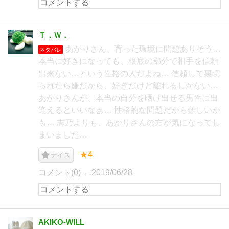
Ｔ．Ｗ．
あかりさん、育った環境に問題ありそう…
ネタバレ
本当に好きになっても、根底の部分で相手を信頼
出来ない…という性格の人だよね… 信頼して裏切
られたら嫌だから、好きだけど離れるしかない…
あかりさんが、本当の自分を晒け出せる男性に出
逢えるといいなぁ… 性格的な問題だから難しいか
も… 志乃よりも、あかりさんの方が気になってし
まいました…
★4
ナイス
コメント(0)
2019/06/28
AKIKO-WILL