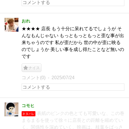
おれ
★★★★ 店長 もう十分に呆れてるでしょうが そ
んなもんじゃない もっともっともっと歪な事が出
来ちゃうのです 私が歪だから 世の中が歪に映る
のでしょうか 美しい事を成し得たことなど無いの
です
ナイス
コメント(0)
2025/07/24
コモヒ
表紙のピンクの色とても可愛いな、この巻
ネタバレ
まるまるを使って徐々に店長との距離を縮めてい
く、関係性を深めていく、映画は、枝葉をばっさ