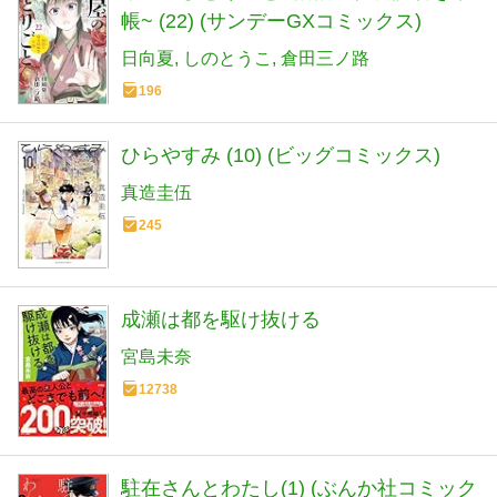
帳~ (22) (サンデーGXコミックス)
日向夏
しのとうこ
倉田三ノ路
196
ひらやすみ (10) (ビッグコミックス)
真造圭伍
245
成瀬は都を駆け抜ける
宮島未奈
12738
駐在さんとわたし(1) (ぶんか社コミック