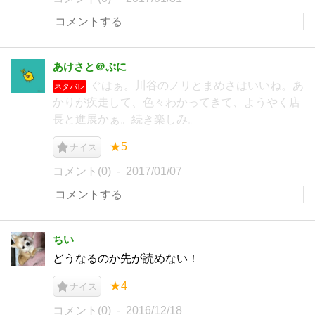
あけさと＠ぷに
ぐはぁ。川谷のノリとまめさはいいね。あ
ネタバレ
かりが疾走して、色々わかってきて、ようやく店
長と進展かぁ。続き楽しみ。
★5
ナイス
コメント(0)
2017/01/07
ちい
どうなるのか先が読めない！
★4
ナイス
コメント(0)
2016/12/18