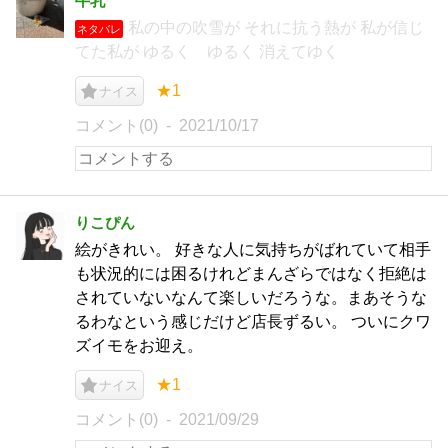
牛乳
私の中の吹雪が それに抗う熱が 私が信じ
ネタバレ
てた私が ゆるく ゆるく 消えてゆく
★1
ナイス
コメント(0)
2021/10/17
りこぴん
絵がきれい。 好きな人に気持ちがばれていて相手
も状況的には困るけれどまんざらではなく拒絶は
されていないなんて楽しいだろうな。まあそうな
るわなという感じだけど店長ずるい。 ついにクワ
ズイモをお迎え。
★1
ナイス
コメント(0)
2021/09/29