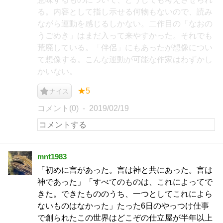
る。内容として指し示せる何物もないので、読み
ながら運動を感じるしかない。二作目の「なおの
うごめき」はまだ入って来やすかった。それでも
荒廃している。「伴侶」にもあったが想像につい
て想像する。こんな運動が可能な作家はわずかし
かいない。
★5
ナイス
コメント(0)
2019/02/19
mnt1983
「初めに言があった。言は神と共にあった。言は
神であった」「すべてのものは、これによってで
きた。できたもののうち、一つとしてこれによら
ないものはなかった」たった6日のやっつけ仕事
で創られたこの世界はどこぞの仕立屋が半年以上