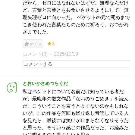
だから、ゼロにはなれないはずだ。無理なんだけ
ど、言葉と言葉とを共食いさせるようにして、無
理矢理ゼロに向かった。 ベケットの元で死ぬまで
こき使われた言葉たちのために祈ろう。おつかれ
さまでした。
★3
ナイス
コメント(0)
2025/10/19
とおいかさめつらくだ
私はベケットについて名前だけ知っている者だ
が、最晩年の散文作品「なおのうごめき」を読ん
だ。こういうことを言うとよくないのかもしれな
いが、この作品を何回も繰り返し音読している人
を見たら、最後には笑いが止まらなくなりそうだ
と思った。そういう感じの作品だった。お経みた
いに唱えるのも悪くないと思う。