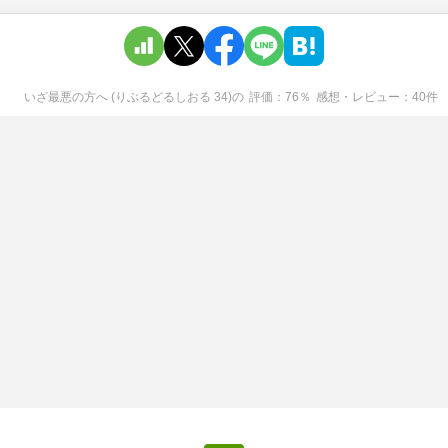
いざ最悪の方へ (りぶるどるしおる 34)
の
評価
76
％
感想・レビュー
40
件