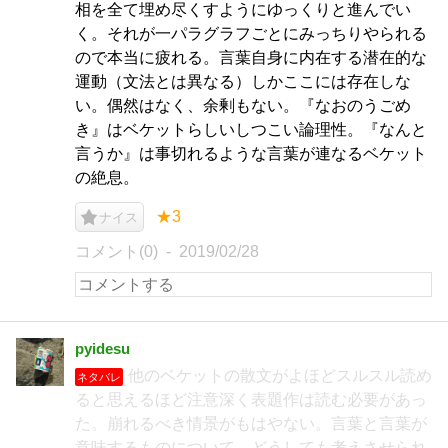
相を全て埋め尽くすようにゆっくりと進んでい
く。それが一パラグラフごとにみっちりやられる
ので本当に疲れる。言葉自身に内在する潜在的な
運動（文法とは異なる）しかここには存在しな
い。偶然はなく、余剰もない。『なおのうごめ
き』はベケットらしいしつこい論理性。『なんと
言うか』は事切れるような言葉が連なるベケット
の絶息。
★3
ナイス
コメント(0)
2019/02/28
pyidesu
他のベケットの散文がよほどスルスル読め
ネタバレ
ると思えるほど注意深く表題作は読む必要があっ
た。崩れるべき情景がもはやない。言葉と言葉が
意味するものについて、どうしても考えさせられ