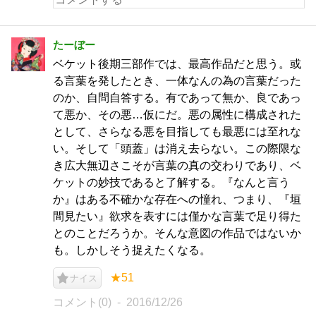
たーぼー
ベケット後期三部作では、最高作品だと思う。或
る言葉を発したとき、一体なんの為の言葉だった
のか、自問自答する。有であって無か、良であっ
て悪か、その悪…仮にだ。悪の属性に構成された
として、さらなる悪を目指しても最悪には至れな
い。そして「頭蓋」は消え去らない。この際限な
き広大無辺さこそが言葉の真の交わりであり、ベ
ケットの妙技であると了解する。『なんと言う
か』はある不確かな存在への憧れ、つまり、『垣
間見たい』欲求を表すには僅かな言葉で足り得た
とのことだろうか。そんな意図の作品ではないか
も。しかしそう捉えたくなる。
★51
ナイス
コメント(0)
2016/12/26