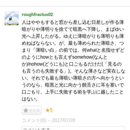
roughfractus02
人はややもすると窓から差し込む日差しが作る薄
暗がりや薄明りを捨てて暗黒へ下降し、まばゆい
光へ上昇したがる。ゆえに薄暗がりも薄明りも薄
めねばならない。が、最も薄められた薄暗さ、つ
まり「薄暗い白」の前では、何whatと名指せずど
のようにhowとも言えずsomehow(なんと
か)/nohow(どうにも)と口ごもるだけだ(「見るの
も言うのも失敗する」)。そんな薄さなど実在しな
い。それでも最も薄暗い薄暗さの方へ向かうとい
うのなら、暗黒と光に向かう饒舌さに耳を塞いで
口ごもり、上手に失敗する術を学ぶに越したこと
はない。
★5
ナイス
コメント(0)
2017/07/28