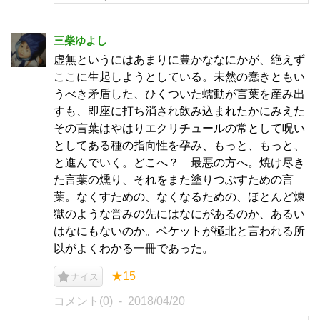
三柴ゆよし
虚無というにはあまりに豊かななにかが、絶えず
ここに生起しようとしている。未然の蠢きともい
うべき矛盾した、ひくついた蠕動が言葉を産み出
すも、即座に打ち消され飲み込まれたかにみえた
その言葉はやはりエクリチュールの常として呪い
としてある種の指向性を孕み、もっと、もっと、
と進んでいく。どこへ？ 最悪の方へ。焼け尽き
た言葉の燻り、それをまた塗りつぶすための言
葉。なくすための、なくなるための、ほとんど煉
獄のような営みの先にはなにがあるのか、あるい
はなにもないのか。ベケットが極北と言われる所
以がよくわかる一冊であった。
★15
ナイス
コメント(0)
2018/04/20