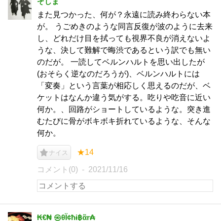
ぞしま
また見つかった、何が？永遠に読み終わらない本
が。 うごめきのような同言反復が波のように去来
し、どれだけ目を拭っても視界不良が消えないよ
うな、決して難解で晦渋であるという訳でも無い
のだが。 一読してベルンハルトを思い出したが
(おそらく逆なのだろうが)、ベルンハルトには
「変奏」という言葉が相応しく思えるのだが、ベ
ケットはなんか違う気がする。吃りや吃音に近い
何か。、回路がショートしているような。突き進
むたびに骨がボキボキ折れているような、そんな
何か。
★14
ナイス
コメント(0)
2021/11/16
₭€₦ ㉿θЇ¢ħɨ฿ᾶr₳