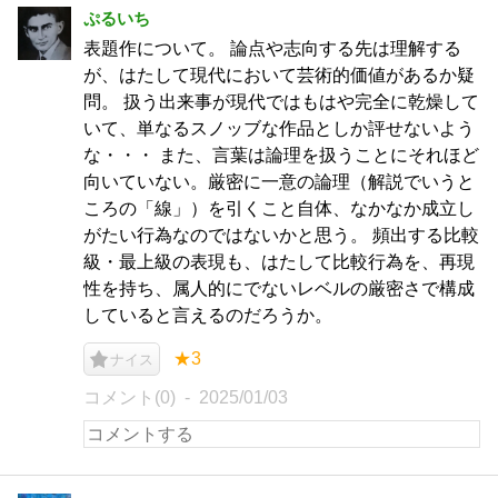
ぷるいち
表題作について。 論点や志向する先は理解する
が、はたして現代において芸術的価値があるか疑
問。 扱う出来事が現代ではもはや完全に乾燥して
いて、単なるスノッブな作品としか評せないよう
な・・・ また、言葉は論理を扱うことにそれほど
向いていない。厳密に一意の論理（解説でいうと
ころの「線」）を引くこと自体、なかなか成立し
がたい行為なのではないかと思う。 頻出する比較
級・最上級の表現も、はたして比較行為を、再現
性を持ち、属人的にでないレベルの厳密さで構成
していると言えるのだろうか。
★3
ナイス
コメント(0)
2025/01/03