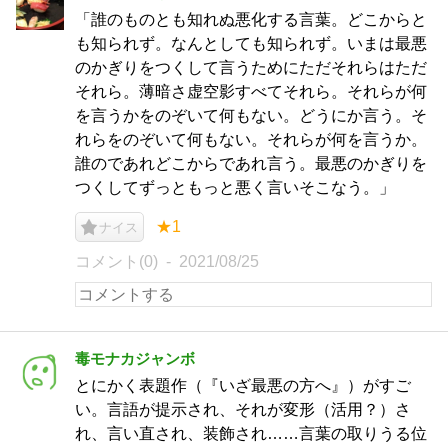
「誰のものとも知れぬ悪化する言葉。どこからと
も知られず。なんとしても知られず。いまは最悪
のかぎりをつくして言うためにただそれらはただ
それら。薄暗さ虚空影すべてそれら。それらが何
を言うかをのぞいて何もない。どうにか言う。そ
れらをのぞいて何もない。それらが何を言うか。
誰のであれどこからであれ言う。最悪のかぎりを
つくしてずっともっと悪く言いそこなう。」
★1
ナイス
コメント(0)
2021/08/25
毒モナカジャンボ
とにかく表題作（『いざ最悪の方へ』）がすご
い。言語が提示され、それが変形（活用？）さ
れ、言い直され、装飾され……言葉の取りうる位