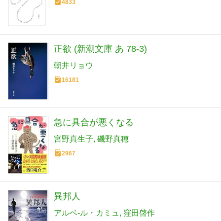
4833
正欲 (新潮文庫 あ 78-3)
朝井リョウ
16181
急に具合が悪くなる
宮野真生子
磯野真穂
2967
異邦人
アルベ-ル・カミュ
窪田啓作