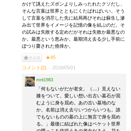
かけて誂えたズボンよりしみったれたクソだし、
そんな言葉は世界とともにくたばればいい。そう
して言葉を消尽した先に結局再びそれは蘇生し滲
み出て世界をイメージを記憶の像を結ぶのだ。そ
の試みは失敗する定めだがそれは失敗か最悪なの
か。最悪という恵みか。最期消え去る少し手前に
ぽつり齎された僥倖か。
★45
ナイス
コメント(2)
2018/05/01
mnt1983
「何もないがだが老女。（…）見えない
膝をついて。愛しい想い出古い墓石が屈
むように身を屈め。あの古い墓地のな
か。名前は消え去りいつからいつも。誰
でもないものの墓の上に無言で身を屈め
る。」最後に結ばれた像はベケット世界
の隅っこを彷徨うあの老女だろう、花を