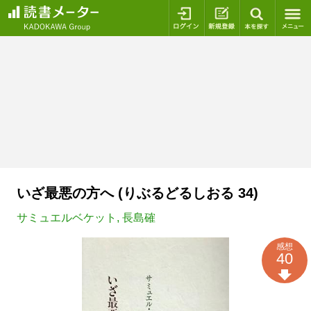
ログイン
新規登録
本を探
いざ最悪の方へ (りぶるどるしおる 34)
サミュエルベケット
,
長島確
感想
40