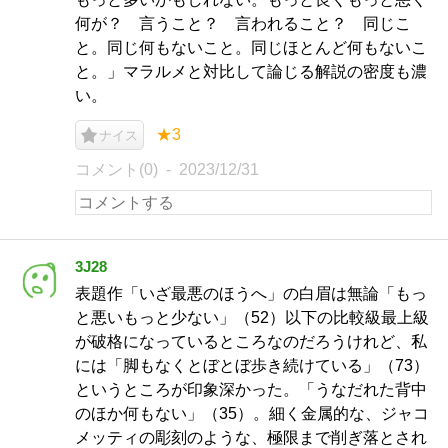
何が？ 言うこと？ 言われること？ 同じこ
と。同じ何もないこと。同じほとんど何もないこ
と。」マラルメと対比して論じる解説の密度も濃
い。
★3
ナイス
コメント(0)
2023/12/31
3J28
表題作「いざ最悪のほうへ」の白眉は無論「もっ
と悪いもっと少ない」（52）以下の比較級最上級
が破格になっているところなのだろうけれど、私
には「脚もなくとぼとぼ歩き続けている」（73）
というところが印象深かった。「うなだれた背中
のほか何もない」（35）。細く金属的な、ジャコ
メッティの彫刻のような、極限まで削ぎ落とされ