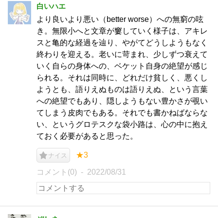
白いハエ
より良いより悪い（better worse）への無窮の呟
き。無限小へと文章が窶していく様子は、アキレ
スと亀的な経過を辿り、やがてどうしようもなく
終わりを迎える。老いに苛まれ、少しずつ衰えて
いく自らの身体への、ベケット自身の絶望が感じ
られる。それは同時に、どれだけ貧しく、悪くし
ようとも、語りえぬものは語りえぬ、という言葉
への絶望でもあり、隠しようもない豊かさが覗い
てしまう皮肉でもある。それでも書かねばならな
い、というグロテスクな袋小路は、心の中に抱え
ておく必要があると思った。
★3
ナイス
コメント(0)
2022/08/31