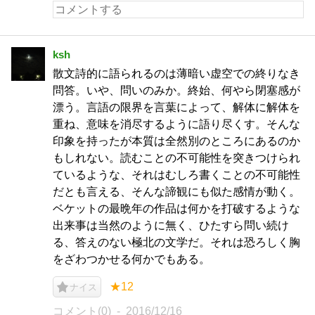
ksh
散文詩的に語られるのは薄暗い虚空での終りなき
問答。いや、問いのみか。終始、何やら閉塞感が
漂う。言語の限界を言葉によって、解体に解体を
重ね、意味を消尽するように語り尽くす。そんな
印象を持ったが本質は全然別のところにあるのか
もしれない。読むことの不可能性を突きつけられ
ているような、それはむしろ書くことの不可能性
だとも言える、そんな諦観にも似た感情が動く。
ベケットの最晩年の作品は何かを打破するような
出来事は当然のように無く、ひたすら問い続け
る、答えのない極北の文学だ。それは恐ろしく胸
をざわつかせる何かでもある。
★12
ナイス
コメント(0)
2016/12/16