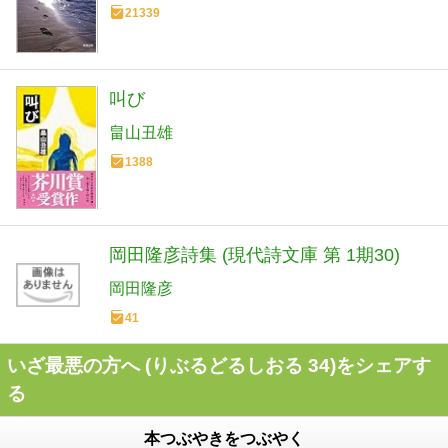
21339
叫び
畠山丑雄
1388
岡田隆彦詩集 (現代詩文庫 第 1期30)
岡田隆彦
41
いざ最悪の方へ (りぶるどるしおる 34)をシェアす
る
本つぶやきをつぶやく