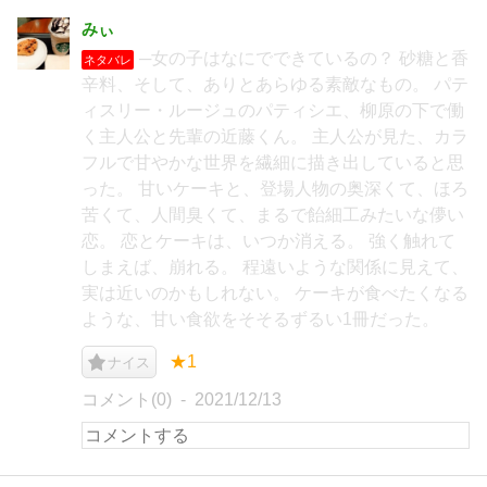
みぃ
─女の子はなにでできているの？ 砂糖と香
ネタバレ
辛料、そして、ありとあらゆる素敵なもの。 パテ
ィスリー・ルージュのパティシエ、柳原の下で働
く主人公と先輩の近藤くん。 主人公が見た、カラ
フルで甘やかな世界を繊細に描き出していると思
った。 甘いケーキと、登場人物の奥深くて、ほろ
苦くて、人間臭くて、まるで飴細工みたいな儚い
恋。 恋とケーキは、いつか消える。 強く触れて
しまえば、崩れる。 程遠いような関係に見えて、
実は近いのかもしれない。 ケーキが食べたくなる
ような、甘い食欲をそそるずるい1冊だった。
★1
ナイス
コメント(0)
2021/12/13