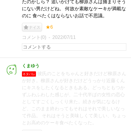
たのかしら？ 追いかけても柳原さんは捕まりそう
にない男だけどね。 何故か素敵なケーキが満載な
のに 食べたくはならないお話で不思議。
★6
ナイス
コメント(0)
2022/07/11
くまゆう
彼氏のことをちゃんと好きだけど柳原さん
ネタバレ
が好き。柳原さんが好きだけどうっかり近藤くん
にキスをしたくなるときもある。どっちともつか
ずふわふわした感じが、二十代半ばの女性の恋心
としてすごくしっくり来た。続きが気になるけ
ど、このまま終わってもそれはそれで美しいなっ
て作品。 それはそうと美味しくて美しい、ちょっ
とお高めのケーキ食べたくなった。