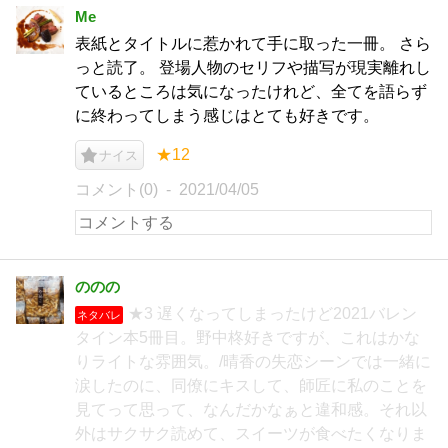
Me
表紙とタイトルに惹かれて手に取った一冊。 さら
っと読了。 登場人物のセリフや描写が現実離れし
ているところは気になったけれど、全てを語らず
に終わってしまう感じはとても好きです。
★12
ナイス
コメント(0)
2021/04/05
ののの
★3 遅くなってしまったけど2021バレン
ネタバレ
タイン本5冊目。野中柊好きですが、これはかな
りライトな雰囲気。/晴香の失恋シーンでは一緒に
涙したのに、同僚にキスして、師匠に私のことを
見てって思って、なんだかなぁと違和感。それ以
外はサクサク読めて、スイーツが食べたくなりま