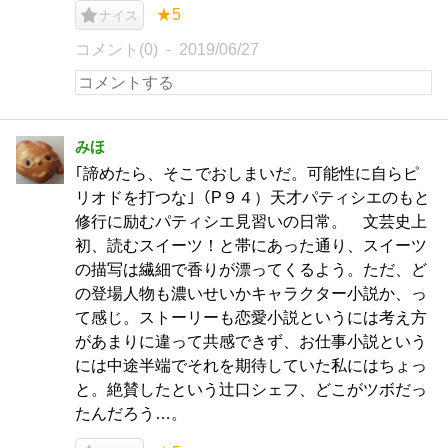
★5
ナイス
コメント(0)
2019/06/27
みほ
｢諦めたら、そこでおしまいだ。可能性に自らピ
リオドを打つな｣（P９４）天才パティシエのもと
修行に励むパティシエ見習いの日常。 文芸史上
初、読むスイーツ！と帯にあった通り、スイーツ
の描写は繊細で香りが漂ってくるよう。ただ、ど
の登場人物も濃いせいかキャラクター小説か、っ
て感じ。ストーリーも恋愛小説というには考え方
があまりに違って共感できず、お仕事小説という
には中途半端でそれを期待していた私にはちょっ
と。絶賛したという辻口シェフ、どこがツボだっ
たんだろう…。