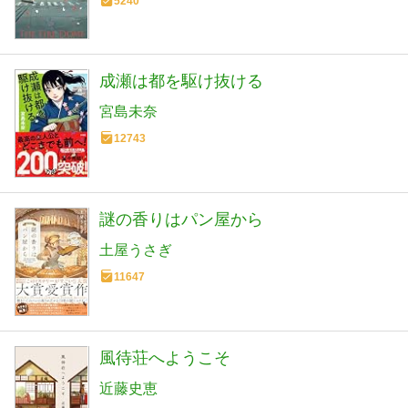
5240
成瀬は都を駆け抜ける
宮島未奈
12743
謎の香りはパン屋から
土屋うさぎ
11647
風待荘へようこそ
近藤史恵