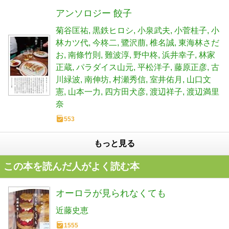
アンソロジー 餃子
菊谷匡祐
黒鉄ヒロシ
小泉武夫
小菅桂子
小
林カツ代
今柊二
鷺沢萠
椎名誠
東海林さだ
お
南條竹則
難波淳
野中柊
浜井幸子
林家
正蔵
パラダイス山元
平松洋子
藤原正彦
古
川緑波
南伸坊
村瀬秀信
室井佑月
山口文
憲
山本一力
四方田犬彦
渡辺祥子
渡辺満里
奈
553
もっと見る
この本を読んだ人がよく読む本
オーロラが見られなくても
近藤史恵
1555