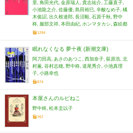
里
角田光代
金原瑞人
貴志祐介
工藤直子
小池龍之介
佐藤優
島田裕巳
辛酸なめ子
橘
木俊詔
出久根達郎
長沼毅
石原千秋
野中
柊
服部文祥
本田由紀
ホンマタカシ
森絵都
1294
眠れなくなる 夢十夜 (新潮文庫)
阿刀田高
あさのあつこ
西加奈子
荻原浩
北
村薫
谷村志穂
野中柊
道尾秀介
小池真理
子
小路幸也
874
本屋さんのルビねこ
野中柊
松本圭以子
767