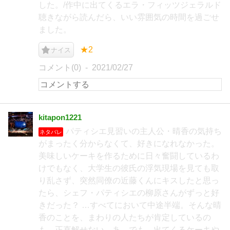
した。/作中に出てくるエラ・フィッツジェラルド
聴きながら読んだら、いい雰囲気の時間を過ごせ
ました。
★2
ナイス
コメント(0)
2021/02/27
kitapon1221
パティシエ見習いの主人公・晴香の気持ち
ネタバレ
がまったく分からなくて、好きになれなかった。
美味しいケーキを作るために日々奮闘しているわ
けでもなく、大学生の彼氏の浮気現場を見ても取
り乱さず、突然同僚の近藤くんにキスしたと思っ
たら、シェフ・パティシエの柳原さんがずっと好
きだった？ …すべてにおいて中途半端。そんな晴
香のことを、まわりの人たちが肯定しているの
も、正直解せない。あ、でも、出てくるケーキや