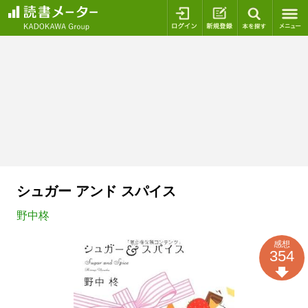
ログイン
新規登録
本を探
シュガー アンド スパイス
野中柊
感想
354