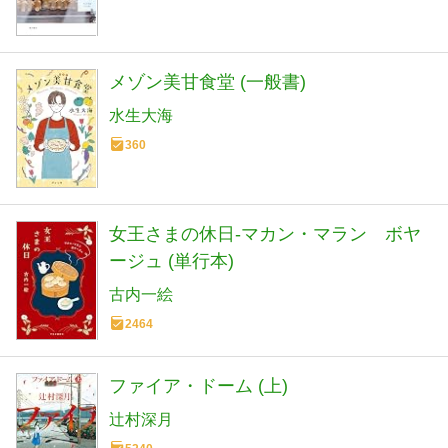
メゾン美甘食堂 (一般書)
水生大海
360
女王さまの休日-マカン・マラン ボヤ
ージュ (単行本)
古内一絵
2464
ファイア・ドーム (上)
辻村深月