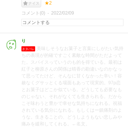
★2
ナイス
コメント(0)
2022/02/09
り
美味しそうなお菓子と言葉にしがたい気持
ネタバレ
ちの表現が的確ですごく素敵な時間がただよって
た。スパイスっていうのも的を得ている。最初は
紅子と柳原さんの関係は晴香の勘違いなのかなっ
て思ってたけど、そんなに甘くなかった辛い！容
赦なくグサッとくる場面もあって現実的。97p恋
とお菓子はどこか似ている。どうしても必要なも
のじゃない、それがなくても生きられる。だから
こそ味わうと豊かで幸せな気持ちになれる。祝福
されている気分になれる。もしくはー鎮痛剤のよ
うな。生きることの、どうしようもない悲しみや
痛みを緩和してくれる。←名文。