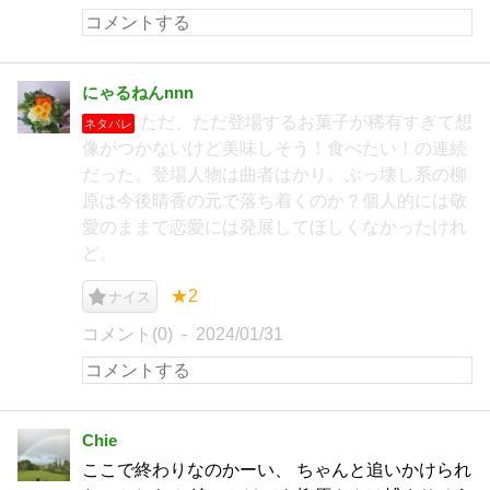
にゃるねんnnn
ただ、ただ登場するお菓子が稀有すぎて想
ネタバレ
像がつかないけど美味しそう！食べたい！の連続
だった。登場人物は曲者はかり。ぶっ壊し系の柳
原は今後晴香の元で落ち着くのか？個人的には敬
愛のままで恋愛には発展してほしくなかったけれ
ど。
★2
ナイス
コメント(0)
2024/01/31
Chie
ここで終わりなのかーい、 ちゃんと追いかけられ