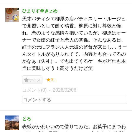
ひまりす＠きょめ
天才パティシエ柳原の店パティスリー・ルージュ
で見習いとして働く晴香。柳原に対し尊敬と憧
れ、恋のような感情を抱いているが、柳原はオー
ナーで女優の紅子と恋人の関係。そんなある日、
紅子の元にフランス人元彼の監督が来日し… うー
んタイトルがありふれてて、内容とも合ってるの
かなぁ（失礼）。でも出てくるケーキがどれも本
当に美味しそう！高そうだけど笑
★3
ナイス
コメント(0)
2026/02/06
とろ
表紙がかわいいので借りてみた。お菓子にまつわ