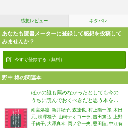
感想レビュー
ネタバレ
あなたも読書メーターに登録して感想を投稿して
みませんか？
今すぐ登録する（無料）
野中 柊の関連本
ほかの誰も薦めなかったとしても今の
うちに読んでおくべきだと思う本を紹
介します。 (14歳の世渡り術)
雨宮処凛
新井紀子
森達也
村上陽一郎
木田
元
柳澤桂子
山崎ナオコーラ
吉田篤弘
上野
千鶴子
大澤真幸
岡ノ谷一夫
恩田陸
中江有