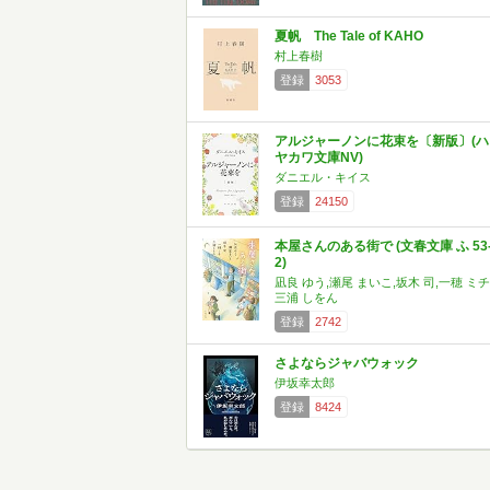
夏帆 The Tale of KAHO
村上春樹
登録
3053
アルジャーノンに花束を〔新版〕(ハ
ヤカワ文庫NV)
ダニエル・キイス
登録
24150
本屋さんのある街で (文春文庫 ふ 53
2)
凪良 ゆう,瀬尾 まいこ,坂木 司,一穂 ミチ
三浦 しをん
登録
2742
さよならジャバウォック
伊坂幸太郎
登録
8424