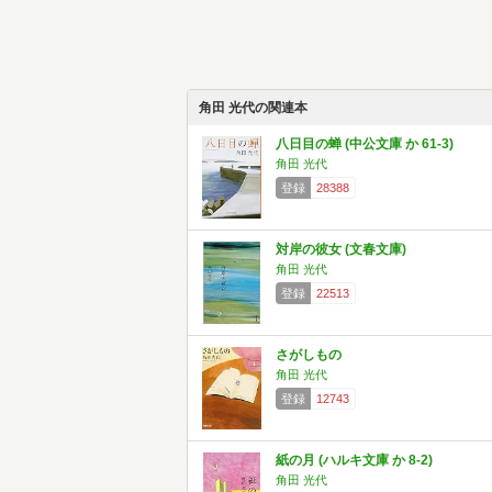
角田 光代の関連本
八日目の蝉 (中公文庫 か 61-3)
角田 光代
登録
28388
対岸の彼女 (文春文庫)
角田 光代
登録
22513
さがしもの
角田 光代
登録
12743
紙の月 (ハルキ文庫 か 8-2)
角田 光代