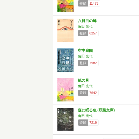
登録
11473
八日目の蝉
角田 光代
登録
8257
空中庭園
角田 光代
登録
7982
紙の月
角田 光代
登録
7642
森に眠る魚 (双葉文庫)
角田 光代
登録
7219