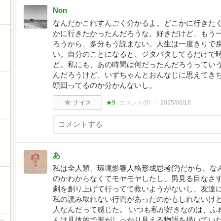
Non
なんだかこれすんごく分かるよ。どこかに行きた
かに行きたかったんだろうな。好きだけど、もう
ろうから、多分もう読まない。人生は一度きりで
い。自分のことになると、ジタバタしてるだけで
ど。私にも、あの時間は何だったんだろうってい
んだろうけど、いずちゃんとおんなじに思えてき
頭回ってるのか分かんないし。
ナイス
★9
コメント(
0
)
2025/06/18
あ
私は全人類、環境影響人格形成思考(?)だから、
のかわからなくてモヤモヤしたし、男見る目なさ
劇を創り上げて行ってて救いようがないし、友達に
私の読み取れない行間があったのかもしれないけど
人なんだって感じた。 いつも私が好きなのは、ふ
んは具体的で形がしっかり見える物語を描いていた