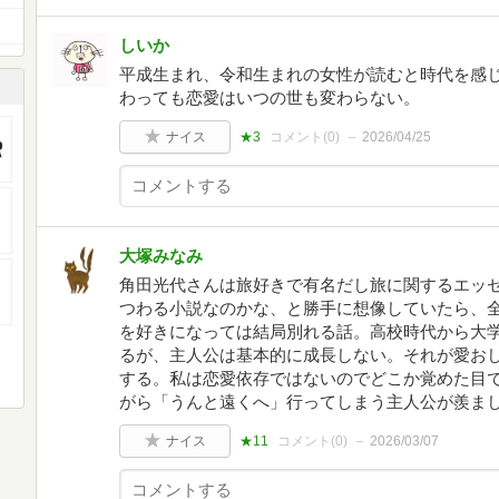
しいか
平成生まれ、令和生まれの女性が読むと時代を感
わっても恋愛はいつの世も変わらない。
ナイス
★3
コメント(
0
)
2026/04/25
大塚みなみ
角田光代さんは旅好きで有名だし旅に関するエッ
つわる小説なのかな、と勝手に想像していたら、
を好きになっては結局別れる話。高校時代から大
るが、主人公は基本的に成長しない。それが愛お
する。私は恋愛依存ではないのでどこか覚めた目
がら「うんと遠くへ」行ってしまう主人公が羨ま
ナイス
★11
コメント(
0
)
2026/03/07