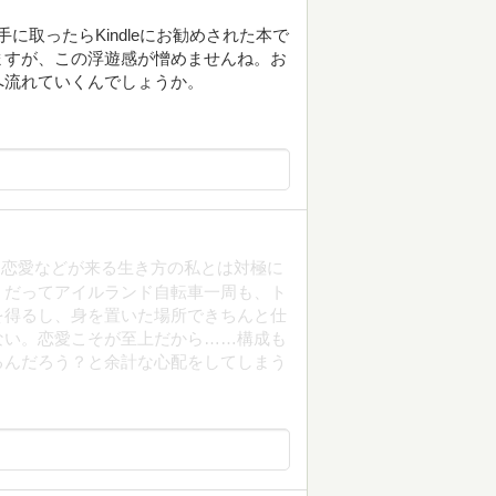
セイを手に取ったらKindleにお勧めされた本で
ますが、この浮遊感が憎めませんね。お
へ流れていくんでしょうか。
・恋愛などが来る生き方の私とは対極に
。だってアイルランド自転車一周も、ト
を得るし、身を置いた場所できちんと仕
ない。恋愛こそが至上だから……構成も
るんだろう？と余計な心配をしてしまう