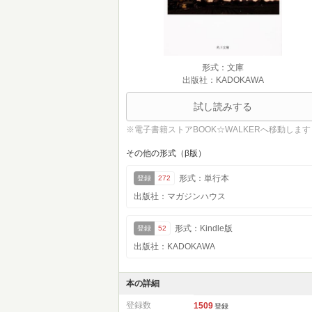
形式：文庫
出版社：KADOKAWA
試し読みする
※電子書籍ストアBOOK☆WALKERへ移動します
その他の形式（β版）
形式：単行本
登録
272
出版社：マガジンハウス
形式：Kindle版
登録
52
出版社：KADOKAWA
本の詳細
登録数
1509
登録