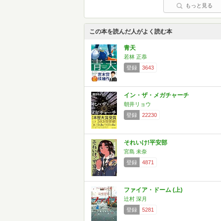
もっと見る
この本を読んだ人がよく読む本
青天
若林 正恭
登録
3643
イン・ザ・メガチャーチ
朝井リョウ
登録
22230
それいけ!平安部
宮島 未奈
登録
4871
ファイア・ドーム (上)
辻村 深月
登録
5281