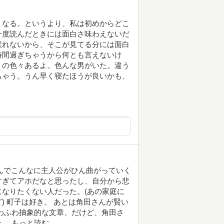
くなる。というより、私は初めからどこ
一度読んだときには面白さ味わえないだ
戻れないから、そこが見てる分には面白
時間過ぎちゃうから何とも言えないけ
うの色々あるよ。色んな男がいた。違う
ちゃう。うん早く寝たほうが良いかも、
なんでこんなに主人公がひん曲がっていく
すぎてアホだなと思ったし、自分から悲
なりたくない人だった。(あの家庭に
) 町子は好き。 あとは角田さんが賢い
わふわ抽象的な文章、だけど、角田さ
。 もっと読む