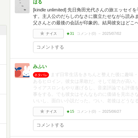
はる
[kindle unlimited] 先日角田光代さんの旅エッ
す。主人公のだらしのなさに腹立たせながら読み
父さんとの最後の会話が印象的。結局彼女はどこ
ナイス
★31
コメント(
0
)
2025/07/02
みふい
まず日常生活をきちんと整えた後に趣味
ネタバレ
あるヒロイン。彼女は果敢だ。そして能力が高い
ライアスロンもやり遂げるし、音楽評論でも評価
事をする。でも彼女はそんなものに価値を見出さ
いいし、面白い小説だった。つい、老後はどうな
ナイス
★15
コメント(
0
)
2025/06/27