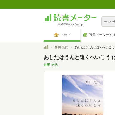
Amazo
トップ
読書メーターと
トップ
角田 光代
あしたはうんと遠くへいこう (角
あしたはうんと遠くへいこう (
角田 光代