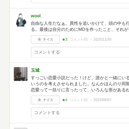
wool
自由な人生だなぁ。異性を追いかけて、頭の中も
る。最後は自分のためにMDを作ったこと、それが
ナイス
★3
コメント(
0
)
2025/11/30
玉城
すっごい恋愛小説だった！けど、誰かと一緒にい
いうのを考えさせられました。なんかほんのり同
恋愛って一括りに言ったって、いろんな形がある
ナイス
★4
コメント(
0
)
2025/08/07