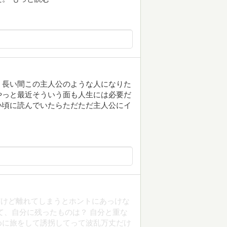
。長い間この主人公のような人になりた
やっと最近そういう面も人生には必要だ
い頃に読んでいたらただただ主人公にイ
だけど離れてしまうとホントにあっけな
て、自分に残ったものは？ 自分と重な
めに旅をして誘拐してって波乱万丈だけ