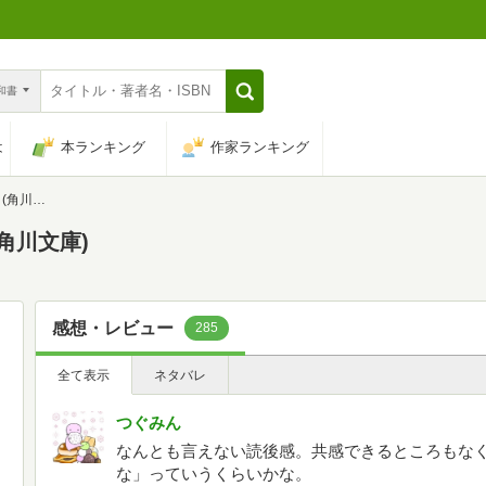
n和書
は
本ランキング
作家ランキング
川文庫)
角川文庫)
感想・レビュー
285
全て表示
ネタバレ
つぐみん
なんとも言えない読後感。共感できるところもな
な」っていうくらいかな。