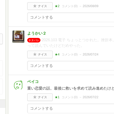
ナイス
★2
コメント(
0
)
2026/08/09
ようかい２
2026.103 電子 ちょっとつかれた。
ネタバレ
って読んでいたけどだめやった。
ナイス
★4
コメント(
0
)
2026/07/24
ベイコ
重い恋愛の話。最後に救いを求めて読み進めたけ
ナイス
★1
コメント(
0
)
2026/07/22