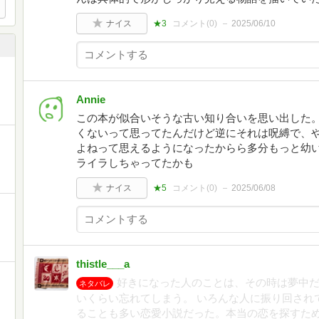
ナイス
★3
コメント(
0
)
2025/06/10
Annie
この本が似合いそうな古い知り合いを思い出した
くないって思ってたんだけど逆にそれは呪縛で、
よねって思えるようになったからら多分もっと幼
ライラしちゃってたかも
ナイス
★5
コメント(
0
)
2025/06/08
thistle___a
好きになった人のことは、その時は夢中
ネタバレ
いくらい忘れてしまう。 いろんな人に振り回され
ることも多い恋愛小説だった。本当の恋を探すた