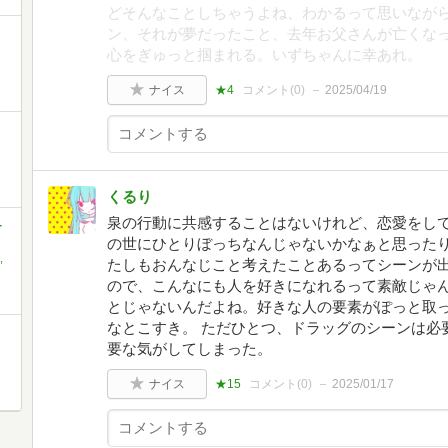
どそんなことしちゃうよね、わかるって思いなが
ン、それが夢だったこと、去年お父さんが亡くな
心をぎゅっと掴まれる。いずちゃんに幸あれ。
ナイス
★4
コメント(
0
)
2025/04/19
くるり
泉の行動に共感することはないけれど、恋愛をし
-
の世にひとりぼっちなんじゃないかなぁと思った
,
たしもおんなじこと考えたことあるってシーンが
ので、こんなにも人を好きになれるって素敵じゃ
とじゃないんだよね。好きな人の要素がぽっと取
なとこすき。 ただひとつ、ドラッグのシーンは必
要な気がしてしまった。
ナイス
★15
コメント(
0
)
2025/01/17