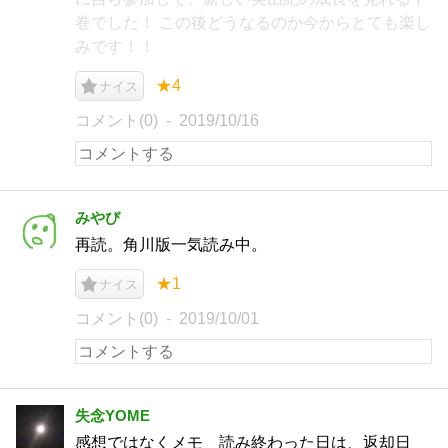
巻でした！ この後どうなるのか今からとても楽し
みです！！
★4
ナイス
コメント(0)
2019/10/16
みやび
再読。角川版一気読み中。
★1
ナイス
コメント(0)
2019/10/01
失念YOME
感想ではなくメモ 読み終わった日は、返却日