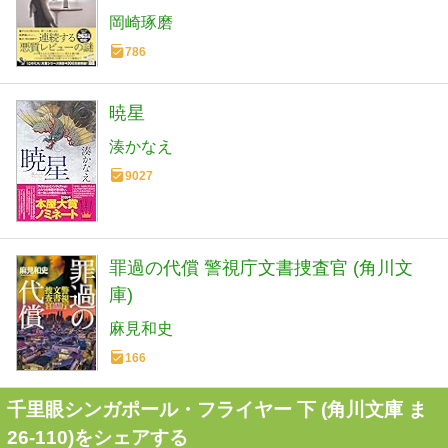
ス』大賞シリーズ)
岡崎琢磨
786
暁星
湊かなえ
9027
罪過の代償 警視庁文書捜査官 (角川文
庫)
麻見和史
166
千里眼シンガポール・フライヤー 下 (角川文庫 ま
26-110)をシェアする