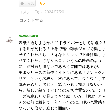
★5
ナイス
コメント(0)
2024/07/20
tawasimusi
表紙の通りまさかのF1ドライバーとして活躍？！
する岬が見れる！上巻で軽い雑学ジャブで楽しま
せてくれたのち、大きなトリックで下巻は楽しま
せてくれた。さながらコナンくんの映画のよう
に、絶対有り得ないであろう展開ではあるが。千
里眼シリーズの新作タイトルにある「ノン＝クオ
リア」という名称が目次にあって、ウキウキして
読み進めた。ダビデ一派じゃもう物足りないか
ら、新しい敵？！としての立ち位置なのね。シリ
ーズも終わりが見えてきて寂しいが、岬は年とら
んのね前に裁判で一年たったのに。岬の恋愛感も
やっと６歳か。総じて面白い！