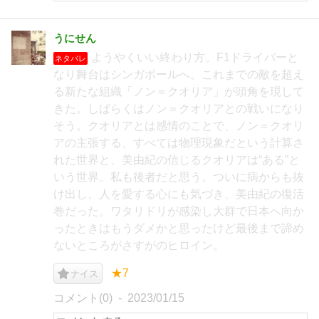
うにせん
ようやくいい終わり方。F1ドライバーと
ネタバレ
なり舞台はシンガポールへ。これまでの敵を超え
る新たな組織「ノン＝クオリア」が頭角を現して
きた。しばらくはノン＝クオリアとの戦いになり
そう。クオリアとは感情のことで、ノン＝クオリ
アの主張する、すべては物理現象だという計算さ
れた世界と、美由紀の信じるクオリアは“ある”と
いう世界。私も後者だと思う。ついに病からも抜
け出し、人を愛する心にも気づき、美由紀の復活
巻だった。ワタリドリが感染し大群で日本へ向か
ったときはもうダメかと思ったけど最後まで諦め
ないところがさすがのヒロイン。
★7
ナイス
コメント(0)
2023/01/15