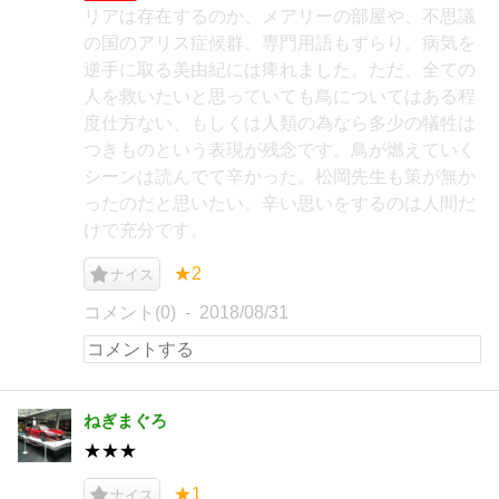
リアは存在するのか、メアリーの部屋や、不思議
の国のアリス症候群、専門用語もずらり。病気を
逆手に取る美由紀には痺れました。ただ、全ての
人を救いたいと思っていても鳥についてはある程
度仕方ない、もしくは人類の為なら多少の犠牲は
つきものという表現が残念です。鳥が燃えていく
シーンは読んでて辛かった。松岡先生も策が無か
ったのだと思いたい。辛い思いをするのは人間だ
けで充分です。
★2
ナイス
コメント(0)
2018/08/31
ねぎまぐろ
★★★
★1
ナイス