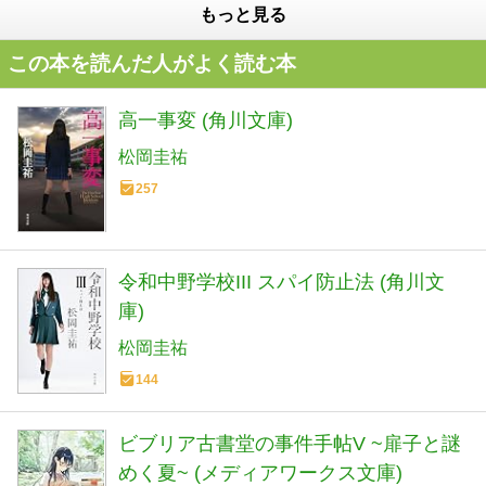
もっと見る
この本を読んだ人がよく読む本
高一事変 (角川文庫)
松岡圭祐
257
令和中野学校III スパイ防止法 (角川文
庫)
松岡圭祐
144
ビブリア古書堂の事件手帖V ~扉子と謎
めく夏~ (メディアワークス文庫)