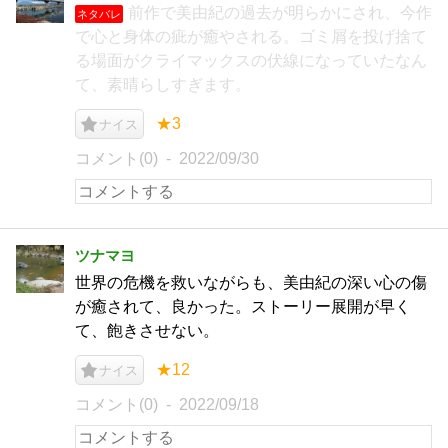
前作で美由紀の過去が明らかにされ、今作
ネタバレ
で心と身体の疵が癒やされる。ゴミ屑を投げ捨て
る場面がクライマックスの伏線になっていたなん
て、素晴らしすぎます。
★3
ナイス
コメント(0)
2022/09/30
ツナマヨ
世界の危機を救いながらも、美由紀の深い心の傷
が癒されて、良かった。ストーリー展開が早く
て、飽きさせない。
★12
ナイス
コメント(0)
2022/09/18