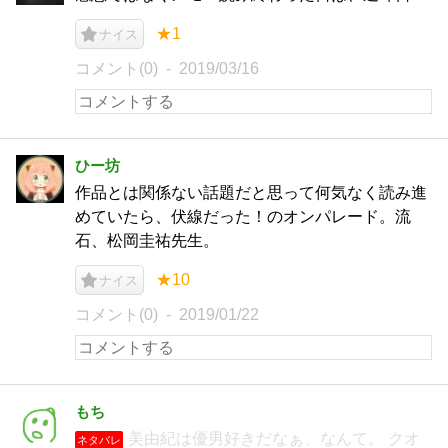
★1
ナイス
コメント(0)
2019/03/16
ひー坊
作品とは関係ない話題だと思って何気なく読み進
めていたら、伏線だった！のオンパレード。流
石、松岡圭祐先生。
★10
ナイス
コメント(0)
2019/01/22
もち
美由紀は優男好きだなぁ、なんて。 クオ
ネタバレ