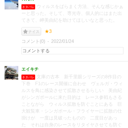
ウィルスをばらまく方法、そんな感じかぁ
ネタバレ
ーと思った。そして、専光寺、個人的にはまた出
てきて、岬美由紀を助けてほしいなと思った。
★3
ナイス
コメント(0)
2022/01/24
エイキチ
文庫の古本 新千里眼シリーズの8作目の
ネタバレ
下巻 F1のレース開催に合わせ ヴェルガ・ウィ
ルスを鳥に感染させて拡散させるらしい 美由紀
がシンガポールに来た目的は レース参戦もさる
ことながら ウィルス拡散を防ぐことにある 巨
大観覧車・シンガポール・フライヤーに拡散の仕
掛けが 一度は見破ったものの 二度目があっ
た それは自身のレースをリタイヤさせても防ぐ