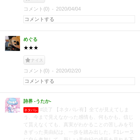
コメント(0)
2020/04/04
めぐる
★★★
ナイス
コメント(0)
2020/02/20
詩界 -うたか-
#読了 【ネタバレ有】全てが見えてしま
ネタバレ
う、今まで見えなかった感情も、何もかも。信じ
て貰えなくても、真実がわかることの苦しみを引
きずった美由紀は、一歩を踏み出した。F1レース
に自ら参加して、新しい美由紀の成長を見れる下