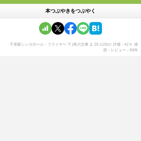
本つぶやきをつぶやく
千里眼シンガポール・フライヤー 下 (角川文庫 ま 26-110)
の
評価
42
％
感
想・レビュー
69
件