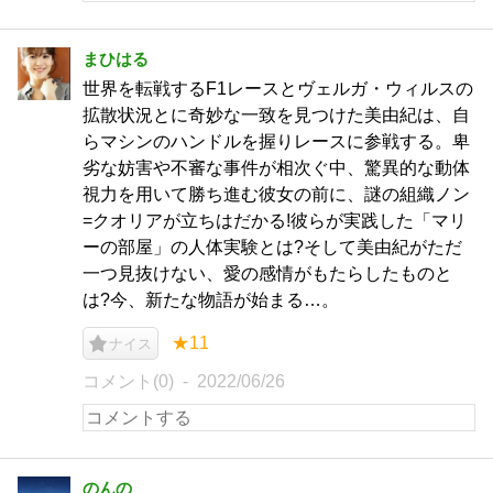
まひはる
世界を転戦するF1レースとヴェルガ・ウィルスの
拡散状況とに奇妙な一致を見つけた美由紀は、自
らマシンのハンドルを握りレースに参戦する。卑
劣な妨害や不審な事件が相次ぐ中、驚異的な動体
視力を用いて勝ち進む彼女の前に、謎の組織ノン
=クオリアが立ちはだかる!彼らが実践した「マリ
ーの部屋」の人体実験とは?そして美由紀がただ
一つ見抜けない、愛の感情がもたらしたものと
は?今、新たな物語が始まる…。
★11
ナイス
コメント(0)
2022/06/26
のんの