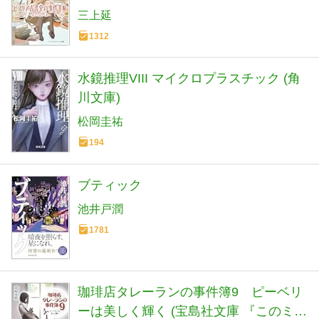
三上延
1312
水鏡推理VIII マイクロプラスチック (角
川文庫)
松岡圭祐
194
ブティック
池井戸潤
1781
珈琲店タレーランの事件簿9 ピーベリ
ーは美しく輝く (宝島社文庫 『このミ