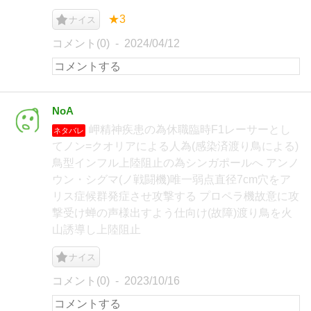
★3
ナイス
コメント(0)
2024/04/12
NoA
岬精神疾患の為休職臨時F1レーサーとし
ネタバレ
てノン=クオリアによる人為(感染済渡り鳥による)
鳥型インフル上陸阻止の為シンガポールへ アンノ
ウン・シグマ(ノ戦闘機)唯一弱点直径7cm穴をア
リス症候群発症させ攻撃する プロペラ機故意に攻
撃受け蝉の声様出すよう仕向け(故障)渡り鳥を火
山誘導し上陸阻止
ナイス
コメント(0)
2023/10/16