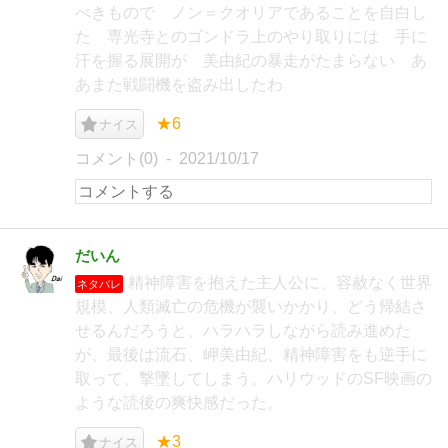
べきもので ノン＝クオリアであることを自白し
た 専光寺とのゴンドラ上のやり取りには 手に
汗を握る展開が 美由紀の暴走がたまらない あ
あまた戦闘機を盗み出したわ
★6
ナイス
コメント(0)
2021/10/17
だいん
精神障害を抱えた主人公に、容赦なく世界
ネタバレ
規模、人類滅亡の危機が襲いかかり、どう帰結さ
せるんだろうと、ハラハラしながら読み進めた
が、最後は流石、岬美由紀、精神障害をも逆手に
取って、撃墜してしまう。ハリウッドのSF映画の
ような読後の爽快感だった。
★3
ナイス