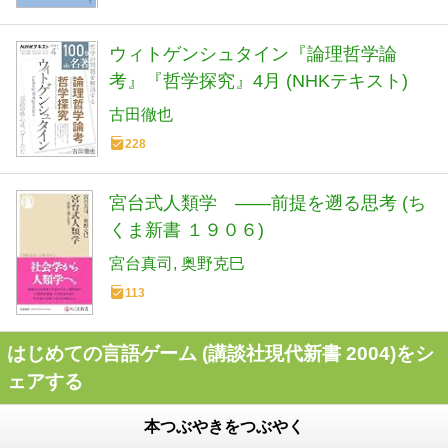
ウィトゲンシュタイン『論理哲学論
考』『哲学探究』4月 (NHKテキスト)
古田徹也
228
宮台式人類学 ――前提を遡る思考 (ち
くま新書 １９０６)
宮台真司
奥野克巳
113
はじめての言語ゲーム (講談社現代新書 2004)をシ
ェアする
本つぶやきをつぶやく