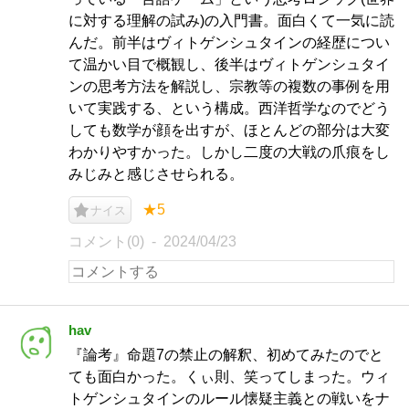
に対する理解の試み)の入門書。面白くて一気に読
んだ。前半はヴィトゲンシュタインの経歴につい
て温かい目で概観し、後半はヴィトゲンシュタイ
ンの思考方法を解説し、宗教等の複数の事例を用
いて実践する、という構成。西洋哲学なのでどう
しても数学が顔を出すが、ほとんどの部分は大変
わかりやすかった。しかし二度の大戦の爪痕をし
みじみと感じさせられる。
★5
ナイス
コメント(0)
2024/04/23
hav
『論考』命題7の禁止の解釈、初めてみたのでと
ても面白かった。くぃ則、笑ってしまった。ウィ
トゲンシュタインのルール懐疑主義との戦いをナ