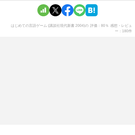
はじめての言語ゲーム (講談社現代新書 2004)
の
評価
80
％
感想・レビュ
ー
180
件