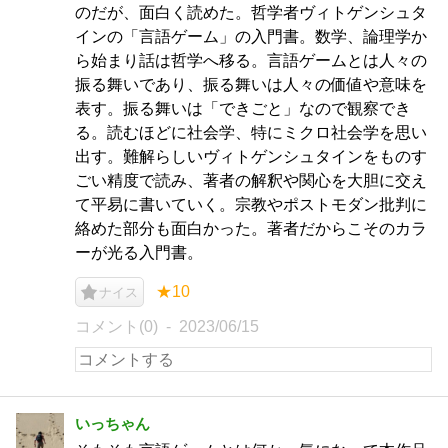
のだが、面白く読めた。哲学者ヴィトゲンシュタ
インの「言語ゲーム」の入門書。数学、論理学か
ら始まり話は哲学へ移る。言語ゲームとは人々の
振る舞いであり、振る舞いは人々の価値や意味を
表す。振る舞いは「できごと」なので観察でき
る。読むほどに社会学、特にミクロ社会学を思い
出す。難解らしいヴィトゲンシュタインをものす
ごい精度で読み、著者の解釈や関心を大胆に交え
て平易に書いていく。宗教やポストモダン批判に
絡めた部分も面白かった。著者だからこそのカラ
ーが光る入門書。
★10
ナイス
コメント(0)
2023/06/15
いっちゃん