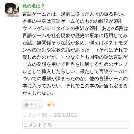
私の名は？
言語ゲームとは、規則に従った人々の振る舞い。
本書の中身は言語ゲームそのものの解説が3割、
ウィトゲンシュタインの生涯が2割、あとの5割は
言語ゲームを社会現象や歴史の事象に応用してみ
た話。無関係そうな話が多め。例えばポストモダ
ンへの批判や宗教の話があった。（それはそれで
楽しめたのだが。）少なくとも国学の話は言語ゲ
ームの発想を用いて世界を理解するためのサンプ
ルとして挿入したらしい。果たして言語ゲームに
ついての理解が深まったのか。他の言語ゲームの
本に入ってみたい。それでこの本の評価も定まる
かもしれない。
★5
ナイス
コメント(0)
2023/01/21