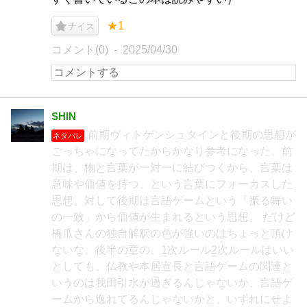
★1
ナイス
コメント(0)
2025/04/30
SHIN
前期ヴィトゲンシュタインと後期の思想が
ネタバレ
ごっちゃになってたからかなり参考になった。前
期は、物と言葉が一対一に結びつくから、言葉は
意味や価値を持つ、という言葉にフォーカスした
思想。対して後期は言語ゲームという「振る舞い
の一致」から価値が生まれるという思想。 だけど
橋爪さんの独自解釈の色が強いのはちょっと頂け
ないな。後半の章の、1次ルール2次ルールはいい
としても、仏教や本居宣長と言語ゲームの関連と
いうのは我田引水が過ぎるんじゃないか、言語ゲ
ームから逸れてるんじゃないかと。いずれにせよ