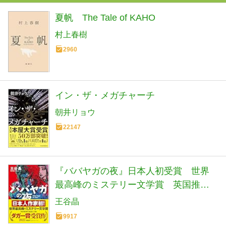
夏帆 The Tale of KAHO
村上春樹
2960
イン・ザ・メガチャーチ
朝井リョウ
22147
『ババヤガの夜』日本人初受賞 世界
最高峰のミステリー文学賞 英国推理
作家協会賞(ダガー賞） (河出文庫 お 46-
王谷晶
1)
9917