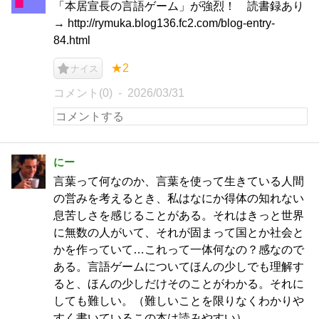
「本居宣長の言語ゲーム」が強烈！ 読書録あり
→ http://rymuka.blog136.fc2.com/blog-entry-
84.html
★2
ナイス
コメント(0)
2026/03/31
にー
言葉って何なのか、言葉を使って生きている人間
の営みを考えるとき、私はなにか得体の知れない
息苦しさを感じることがある。それはきっと世界
に無数の人がいて、それが固まって国とか社会と
かを作っていて…これって一体何なの？感なので
ある。言語ゲームについてほんの少しでも理解す
ると、ほんの少しだけそのことがわかる。それに
しても難しい。（難しいことを限りなくわかりや
すく書いているこの本は読みやすい）