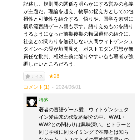
記述し、規則間の関係を明らかにする営みの意義
が主題だ。理論を超え、物事の捉え方としての包
摂性と可能性を紹介する。悟りや、国学を素材に
橋爪流言語ゲーム観も示す。語りえぬものを語り
うるようになった前期後期の転回過程の紹介に、
社会との関わりを無視しない人間ウィトゲンシュ
タインへの愛が垣間見え。ポストモダン思想が無
責任な批判、相対主義に陥りやすい点も著者が強
調したいところだろう。
★28
ナイス
コメント(1)
2024/06/01
特盛
著者の言語ゲーム愛、ウィトゲンシュタ
イン愛由来の伝記的紹介の中、WW1・
WW2との関わりは興味深い。ヒトラーと
同じ学校に同タイミングで在籍とは知ら
なかった。トルストイの要約福音書への