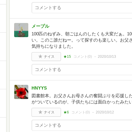
メープル
100匹のねずみ、朝ごはんのしたくも大変だぁ。1
い。このこ誰だねー。って探すのも楽しい。お父
気持ちになりました。
ナイス
★15
コメント(
0
)
2020/10/13
HNYYS
図書館本。お父さんお母さんの奮闘ぶりを応援し
がついているのが、子供たちには面白かったみた
ナイス
★6
コメント(
0
)
2020/10/12