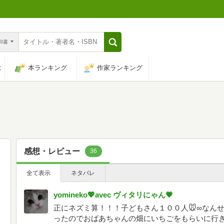
n和書
は
本ランキング
作家ランキング
感想・レビュー
36
全て表示
ネタバレ
yomineko💖avec ヴィタリにゃん💗
正にネズミ算！！！子どもさん１００人🐭∞なん
ったのでおばあちゃんの畑にいちごをもらいに行き