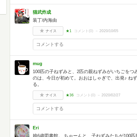
猫武炸成
装丁/内海由
ナイス
★1
コメント(
0
)
2020/10/05
mug
100匹の子ねずみと、2匹の親ねずみがいちごを
のは、今日が初めて。おおはしゃぎで、出発♪ ね
る。
ナイス
★36
コメント(
0
)
2020/02/27
Eri
娘6歳図書館。 ちゃーんと、子ねずみたちが100