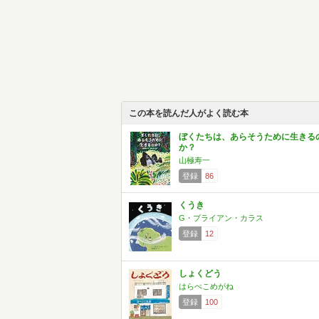
この本を読んだ人がよく読む本
ぼくたちは、あらそうために生きる
か？
山極寿一
登録
86
くうき
G・ブライアン・カラス
登録
12
しょくどう
はらぺこめがね
登録
100