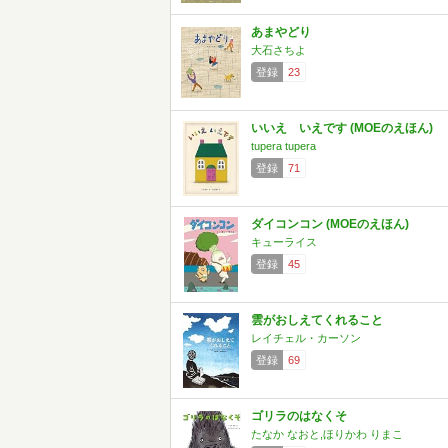
あまやどり
大石さちよ
登録
23
いいえ いえです (MOEのえほん)
tupera tupera
登録
71
ダイコンコン (MOEのえほん)
キューライス
登録
45
雲がおしえてくれること
レイチェル・カーソン
登録
69
ゴリラのはなくそ
たなか なおと,ほりかわ りまこ