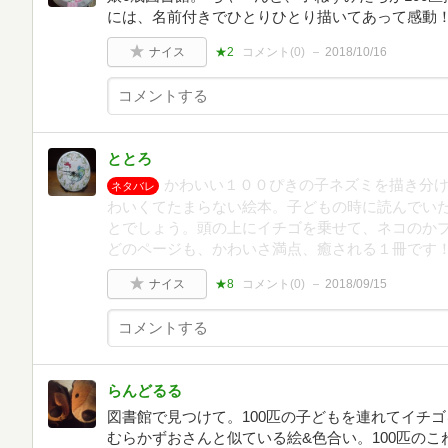
には、名前付きでひとりひとり描いてあって感動！
ナイス
★2
コメント(
0
)
2018/10/16
ととろ
かわいい１００ぴきの子ネズミを描き分
ネタバレ
わいくてたまらない絵本。子どもの時に読んでい
とでしょう。頭の上にイチゴを乗せて、ネコのか
どのページも、かわいさ満点、癒される１冊です
ナイス
★8
コメント(
0
)
2018/09/15
らんどるる
図書館で見つけて。100匹の子どもを連れてイチ
むらかずおさんと似ている絵&色合い。100匹の