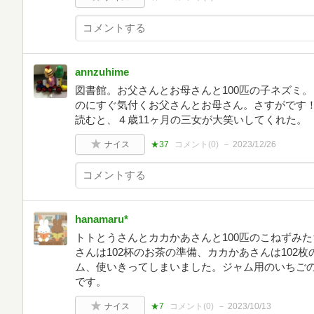
annzuhime
図書館。お父さんとお母さんと100匹の子ネズミ
のにすぐ気付くお父さんとお母さん。さすがです
読むと、４歳11ヶ月の三女が大笑いしてくれた。
ナイス
★37
コメント(
0
)
2023/12/26
hanamaru*
トトとうさんとカカかあさんと100匹のこねずみ
さんは102杯のお茶の準備、カカかあさんは102
ム、使いきってしまいました。ジャム用のいちご
です。
ナイス
★7
コメント(
0
)
2023/10/13