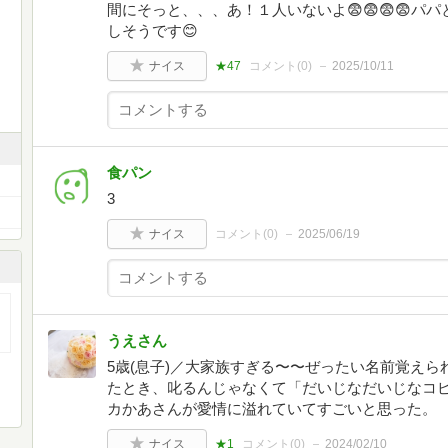
間にそっと、、、あ！１人いないよ😨😨😨😨
しそうです😊
ナイス
★47
コメント(
0
)
2025/10/11
食パン
3
ナイス
コメント(
0
)
2025/06/19
うえさん
5歳(息子)／大家族すぎる〜〜ぜったい名前覚え
たとき、叱るんじゃなくて「だいじなだいじなコ
カかあさんが愛情に溢れていてすごいと思った。
ナイス
★1
コメント(
0
)
2024/02/10