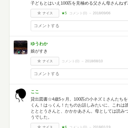
子どもとはいえ100匹を見極める父さん母さんねず
ナイス
★5
コメント(
0
)
2018/09/06
ゆうわか
娘がすき
ナイス
コメント(
0
)
2018/08/10
ここ
貸出図書☆4歳5ヶ月。100匹の小ネズミさんたち
くん！はっくん！たちのお話しみたいに、これは誰
とととうさんと、かかかあさん。母としては読み
うでした。
ナイス
★6
コメント(
0
)
2018/01/19