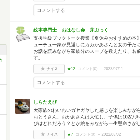
絵本専門士 おはなし会 芽ぶっく
支援学級ブックトーク授業【夏休みおすすめの本】
ューチュ一家が見返しにカカかあさんと女の子たち
お話を読みながら家族分のスープを数えたり、名
す。
の
ナイス
★12
コメント(
0
)
2023/07/11
しらたえび
大家族のわいわいガヤガヤした感じを楽しみなが
おとうさん、おかあさんは大忙し。子供は102ひ
ぴはどれだろう？とか絵をみながら一生懸命さがし
ナイス
★7
コメント(
0
)
2022/08/02