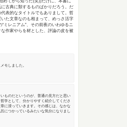
始めてから知った(笑))だけに、本書に
既に古典に類するものばかりだろう。だ
の代表的なタイトルでもありまして。哲
置いた文章なのも相まって、めっさ活字
の“ミレニアム”、その前夜のいわゆるニ
クな作家やらを材とした、評論の皮を被
にメモしました。
ないものだというのが、普通の見方だと思い
、哲学として、分かりやすく紹介してくださ
文章に浸っていきます。その感じは、なかな
風呂につかっているみたいな気分になりまし