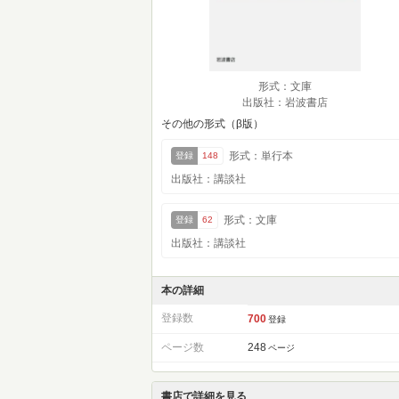
形式：文庫
出版社：岩波書店
その他の形式（β版）
形式：単行本
登録
148
出版社：講談社
形式：文庫
登録
62
出版社：講談社
本の詳細
登録数
700
登録
ページ数
248
ページ
書店で詳細を見る