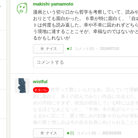
makishi yamamoto
中
漫画という切り口から哲学を考察していて、読み
おりとても面白かった。 ６章が特に面白く、「自
トは何度も読み返した。幸や不幸に囚われずどち
う境地に達することこそが、幸福なのではないか
るかもしれないが
ナイス
★2
コメント(
0
)
2024/07/10
wistful
哲学って難しいんだなあ。読んでいて理
ネタバレ
的に面白く、多くの読んでみたい作品に出会えた
めの手段にすぎず、状況が切迫している時には必
なるほどなあとなった。『半神』今の私がユージ
えるかに応じて、愛と憎しみの対象そのものが変転
種の愛と憎しみは今の自分自身に向けられること
ナイス
★21
コメント(
0
)
2023/10/28