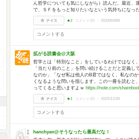
ん哲学についても気にしながら）読んだ。最近、
で、ＳＦをもっと知りたいなという気持ちになっ
ナイス
★2
コメント(
0
)
2026/03/06
拡がる読書会@大阪
哲学とは「特別なこと」をしているわけではなく
「当たり前のこと」を問い続けることだと定義し
なのか」「なぜ私は他人のB君ではなく、私なの
くなるような問いを指します。この一冊を読むと
ってくると思いますよｗ
https://note.com/sharebo
ナイス
★1
コメント(
0
)
2025/12/30
hanchyan@そうなったら最高だな！