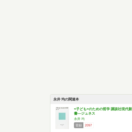
永井 均の関連本
<子ども>のための哲学 講談社現代新
書―ジュネス
永井 均
登録
2097