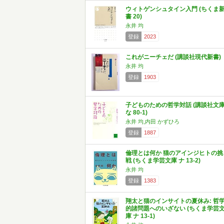
ウィトゲンシュタイン入門 (ちくま
書 20)
永井 均
登録
2023
これがニーチェだ (講談社現代新書)
永井 均
登録
1903
子どものための哲学対話 (講談社文
な 80-1)
永井 均,内田 かずひろ
登録
1887
倫理とは何か 猫のアインジヒトの挑
戦 (ちくま学芸文庫 ナ 13-2)
永井 均
登録
1383
翔太と猫のインサイトの夏休み: 哲
的諸問題へのいざない (ちくま学芸
庫 ナ 13-1)