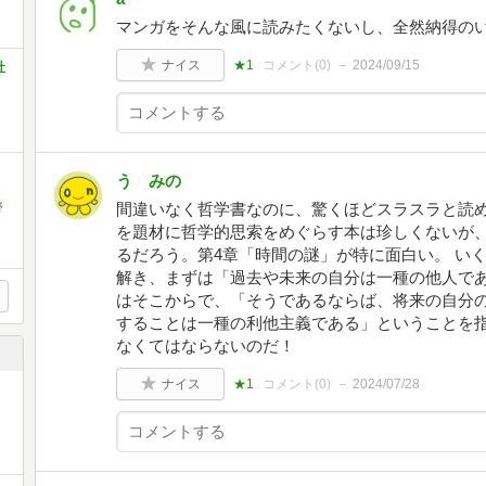
マンガをそんな風に読みたくないし、全然納得の
ナイス
★1
コメント(
0
)
2024/09/15
社
う みの
間違いなく哲学書なのに、驚くほどスラスラと読
野
を題材に哲学的思索をめぐらす本は珍しくないが、
るだろう。第4章「時間の謎」が特に面白い。 い
解き、まずは「過去や未来の自分は一種の他人で
はそこからで、「そうであるならば、将来の自分
することは一種の利他主義である」ということを
なくてはならないのだ！
ナイス
★1
コメント(
0
)
2024/07/28