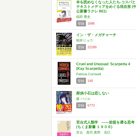
本を読めなくなった人たち-コスパと
テキストメディアをめぐる現在形 (
公新書ラクレ 861)
稲田 豊史
登録
1686
イン・ザ・メガチャーチ
朝井リョウ
登録
22189
Cruel and Unusual: Scarpetta 4
(Kay Scarpetta)
Patricia Cornwell
登録
140
探偵小石は恋しない
森 バジル
登録
6773
宮台式人類学 ――前提を遡る思考
(ちくま新書 １９０６)
宮台 真司,奥野 克巳