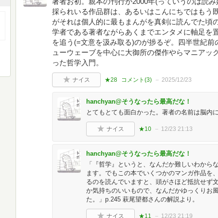
著者お初。親本の刊行が2000年(っていうのは読み
採られいる作品群は、あるいはこんにちではもう
がそれは個人的に最もまんがを真剣に読んでた頃
学者である著者ながらあくまでエンタメに軸足を
を追う(=文意を汲み取る)のが捗るぞ。四半世紀前
ューウェーブを中心に大御所の傑作やらマニアッ
った哲学入門。
ナイス
★28
コメント(
3
)
2025/12/23
hanchyan@そうなったら最高だな！
とてもとても面白かった。著者の名前は脳内
ナイス
★10
12/23 21:13
hanchyan@そうなったら最高だな！
「『哲学』というと、なんだか難しいわから
ます。でもこの本でいくつかのマンガ作品を
るのを読んでいますと、頭がさほど抵抗せず
か気持ちのいいもので、なんだかゆっくりお
た。」p.245 萩尾望都さんの解説より。
ナイス
★11
12/23 21:19