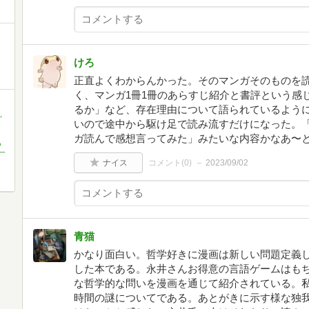
けろ
正直よくわからんかった。そのマンガそのものを
く、マンガ1冊1冊のあらすじ紹介と書評という感
るか」など、存在理由について語られているよう
,
いので途中から駆け足で読み流すだけになった。
ガ読んで感想言ってみた」みたいな内容かなあ〜
ら
一
ナイス
コメント(
0
)
2023/09/02
青猫
かなり面白い。哲学好きに漫画は新しい問題定義
した本である。永井さんお得意の言語ゲームはも
な哲学的な問いを漫画を通じて紹介されている。私
時間の謎についてである。あとがきに示す様な独我