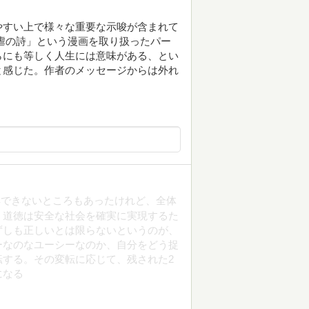
やすい上で様々な重要な示唆が含まれて
虐の詩」という漫画を取り扱ったパー
らにも等しく人生には意味がある、とい
と感じた。作者のメッセージからは外れ
解できないところもあったけれど、全体
。道徳は安全な社会を確実に実現するた
ずしも正しいとは限らないというのが、
ーなのなユーシーなのか、自分をどう捉
する。その変転に応じて、残された2
になる