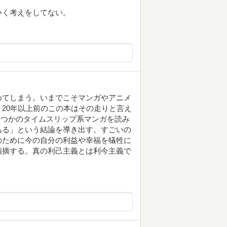
いく考えをしてない。
めてしまう。いまでこそマンガやアニメ
20年以上前のこの本はその走りと言え
くつかのタイムスリップ系マンガを読み
ある」という結論を導き出す。すごいの
のために今の自分の利益や幸福を犠牲に
指摘する。真の利己主義とは利今主義で