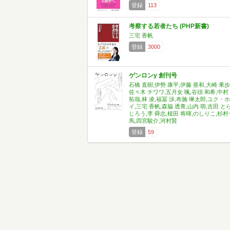
登録
113
考察する若者たち (PHP新書)
三宅 香帆
登録
3000
ゲンロンy 創刊号
石橋 直樹,伊勢 康平,伊藤 亜和,大崎 果歩
佐々木 チワワ,五月女 颯,谷頭 和希,中村
拓哉,林 凌,福冨 渉,布施 琳太郎,ユク・ホ
イ,三宅 香帆,森脇 透青,山内 萌,吉田 と
じろう,李 舜志,植田 将暉,のしりこ,杉村
馬,四宮駿介,河村賢
登録
59