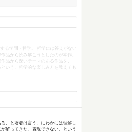
する学問・哲学。 哲学には答えがない
ガ作品から読み解こうとしたのが本作。
楽作品から深いテーマのある作品を、
るという、哲学的な楽しみ方を教えても
ある、と著者は言う。にわかには理解し
味が解ってきた。表現できない、という