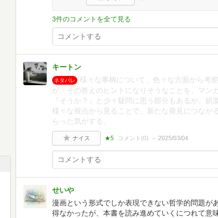
3件のコメントを全て見る
キートン
様々な事柄について、色々な方面から考察
ネタバレ
が、その答えのヒントになりそうなことを、マン
『そうか？』と少々疑問に思う部分もあるが、娯
様々な視点から見ることで、新たな発見につなが
らった気がする。
ナイス
★5
コメント(
0
)
2025/03/04
せいや
漫画という形式でしか表現できない哲学的問題が
得なかったが、本書を読み進めていくにつれて意