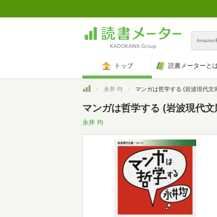
Amazo
トップ
読書メーターと
トップ
永井 均
マンガは哲学する (岩波現代文庫 社会 1
マンガは哲学する (岩波現代文庫 
永井 均