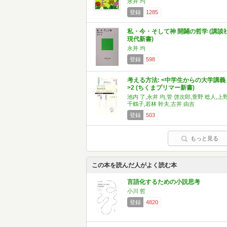
永井 均
登録
1285
私・今・そして神 開闢の哲学 (講談
現代新書)
永井 均
登録
598
考える方法: <中学生からの大学講義
>2 (ちくまプリマー新書)
池内 了,永井 均,管 啓次郎,萱野 稔人,上
千鶴子,若林 幹夫,古井 由吉
登録
503
もっと見る
この本を読んだ人がよく読む本
言語化するための小説思考
小川 哲
登録
4820