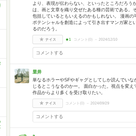
より、表現が伝わらない、といったところだろうか
新
は、画と文章を織り交ぜたある種の芸術である。
包括しているともいえるのかもしれない。 漫画の
ポテンシャルを創造によって引き出すマンガ家と
るのだろう。
ナイス
★1
コメント(
0
)
2024/12/10
庫
里井
単なるホラーやSFやギャグとしてしか読んでいな
じるとこうなるのかー。 面白かった。視点を変え
作品からより多くを受け取りたい。
ナイス
コメント(
0
)
2024/09/29
学
文
a