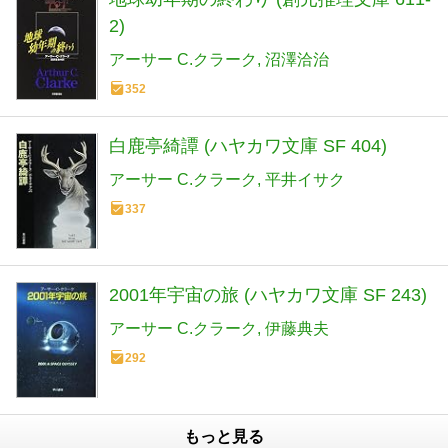
2)
アーサー C.クラーク
沼澤洽治
352
白鹿亭綺譚 (ハヤカワ文庫 SF 404)
アーサー C.クラーク
平井イサク
337
2001年宇宙の旅 (ハヤカワ文庫 SF 243)
アーサー C.クラーク
伊藤典夫
292
もっと見る