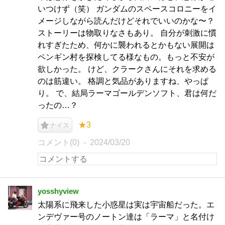
いつけず（笑） ガンダムのスペースコロニーをイ
メージしながら読んだけどそれでいいのかな〜？
ストーリーは物取りなさもあり。 自分が刺激に慣
れすぎたため、何かに襲われるとかもない展開は
ペンギン村を探検してる様なもの。もっと不安が
欲しかった。 けど、クラークさんにそれを求める
のは筋違い。 格調と気品がありますね、やっぱ
り。 で、結局ラーマゴールデンソフト、君は何だ
ったの…？
★3
ナイス
コメント(0)
2024/03/20
yosshyview
太陽系に飛来した小惑星は実は宇宙船だった。エ
ンデヴァー号のノートン達は「ラーマ」と名付け