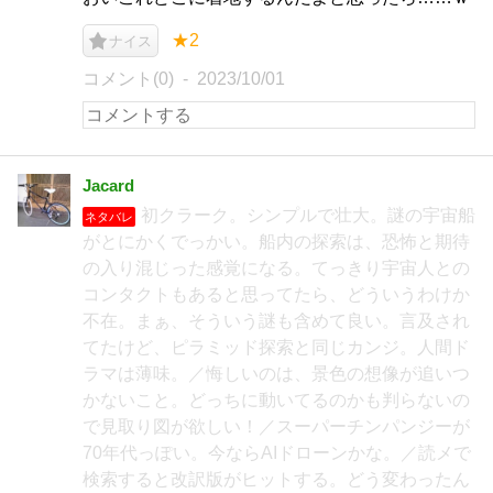
★2
ナイス
コメント(0)
2023/10/01
Jacard
初クラーク。シンプルで壮大。謎の宇宙船
ネタバレ
がとにかくでっかい。船内の探索は、恐怖と期待
の入り混じった感覚になる。てっきり宇宙人との
コンタクトもあると思ってたら、どういうわけか
不在。まぁ、そういう謎も含めて良い。言及され
てたけど、ピラミッド探索と同じカンジ。人間ド
ラマは薄味。／悔しいのは、景色の想像が追いつ
かないこと。どっちに動いてるのかも判らないの
で見取り図が欲しい！／スーパーチンパンジーが
70年代っぽい。今ならAIドローンかな。／読メで
検索すると改訳版がヒットする。どう変わったん