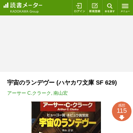
ログイン
新規登録
本を探
宇宙のランデヴー (ハヤカワ文庫 SF 629)
アーサー C.クラーク
,
南山宏
感想
115