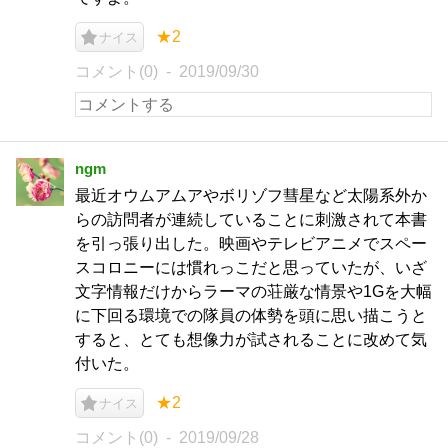
★2
ナイス
コメント(0)
2019/09/30
ngm
最近オウムアムアやボリゾフ彗星など太陽系外か
らの訪問者が連続していることに刺激されて本書
を引っ張り出した。映画やテレビアニメでスペー
スコロニーには慣れっこだと思っていたが、いざ
文字情報だけからラーマの荘厳な情景や1Gを大幅
に下回る環境での隊員の体勢を頭に思い描こうと
すると、とても想像力が試されることに改めて気
付いた。
★2
ナイス
コメント(0)
2019/09/28