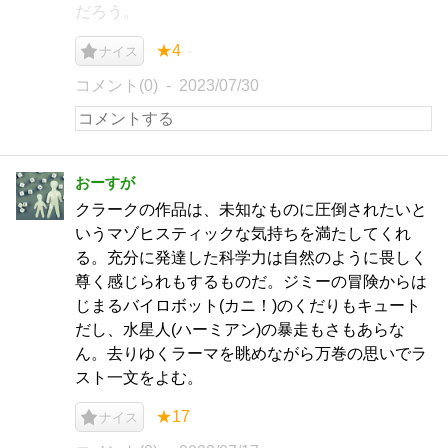
だろう。
★4
ナイス
コメント(0)
2023/07/30
おーすが
クラークの作品は、未知なものに圧倒されたいと
いうマゾヒスティックな気持ちを満たしてくれ
る。充分に発達した科学力は自然のように畏しく
尊く感じられもするものだ。ジミーの冒険からは
じまるバイロボット(カニ！)のくだりもキュート
だし、水星人(ハーミアン)の暴走もさもあらな
ん。去りゆくラーマを眺めながら万巻の思いでラ
スト一文をよむ。
★17
ナイス