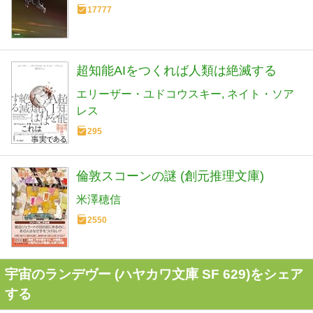
17777
超知能AIをつくれば人類は絶滅する
エリーザー・ユドコウスキー
ネイト・ソア
レス
295
倫敦スコーンの謎 (創元推理文庫)
米澤穂信
2550
宇宙のランデヴー (ハヤカワ文庫 SF 629)をシェア
する