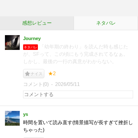
感想レビュー
ネタバレ
Journey
「幼年期の終わり」を読んだ時も感じた
ネタバレ
が、SFって、この頃にもう完成されてるなぁ。
しかし、最後の一行の真意がわからない。
★2
ナイス
コメント(0)
2026/05/11
ys
時間を置いて読み直す(情景描写が長すぎて挫折し
ちゃった)