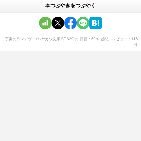
本つぶやきをつぶやく
宇宙のランデヴー (ハヤカワ文庫 SF 629)
の
評価
69
％
感想・レビュー
115
件