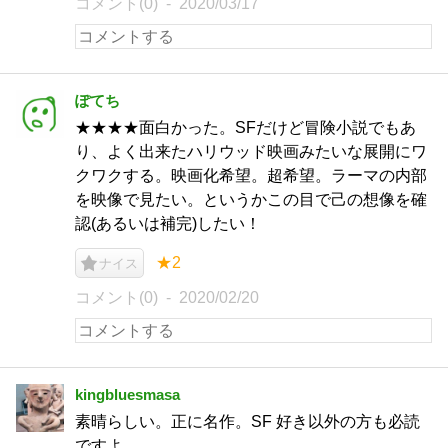
コメント(0)
2020/03/17
ぽてち
★★★★面白かった。SFだけど冒険小説でもあ
り、よく出来たハリウッド映画みたいな展開にワ
クワクする。映画化希望。超希望。ラーマの内部
を映像で見たい。というかこの目で己の想像を確
認(あるいは補完)したい！
★2
ナイス
コメント(0)
2020/02/20
kingbluesmasa
素晴らしい。正に名作。SF 好き以外の方も必読
ですよ。