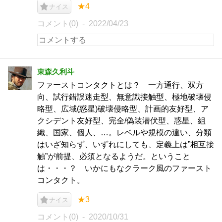
★4
ナイス
コメント(0)
2022/04/23
東森久利斗
ファーストコンタクトとは？ 一方通行、双方
向、試行錯誤迷走型、無意識接触型、極地破壊侵
略型、広域(惑星)破壊侵略型、計画的友好型、ア
クシデント友好型、完全/偽装潜伏型、惑星、組
織、国家、個人、…。レベルや規模の違い、分類
はいざ知らず、いずれにしても、定義上は”相互接
触”が前提、必須となるようだ。ということ
は・・・？ いかにもなクラーク風のファースト
コンタクト。
★3
ナイス
コメント(0)
2020/10/31