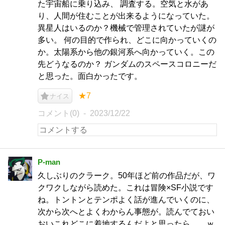
た宇宙船に乗り込み、 調査する。空気と水があ
り、人間が住むことが出来るようになっていた。
異星人はいるのか？機械で管理されていたが謎が
多い。 何の目的で作られ、どこに向かっていくの
か。太陽系から他の銀河系へ向かっていく。この
先どうなるのか？ ガンダムのスペースコロニーだ
と思った。面白かったです。
★7
ナイス
コメント(0)
2023/12/22
P-man
久しぶりのクラーク。50年ほど前の作品だが、ワ
クワクしながら読めた。これは冒険×SF小説です
ね。トントンとテンポよく話が進んでいくのに、
次から次へとよくわからん事態が。読んでておい
おいこれどこに着地するんだよと思ったら……ｗ