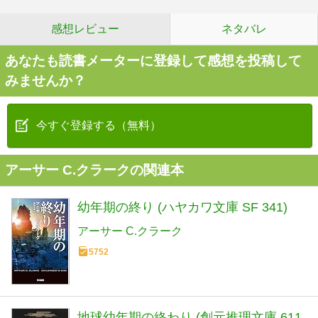
感想レビュー
ネタバレ
あなたも読書メーターに登録して感想を投稿して
みませんか？
今すぐ登録する（無料）
アーサー C.クラークの関連本
幼年期の終り (ハヤカワ文庫 SF 341)
アーサー C.クラーク
5752
地球幼年期の終わり (創元推理文庫 611-