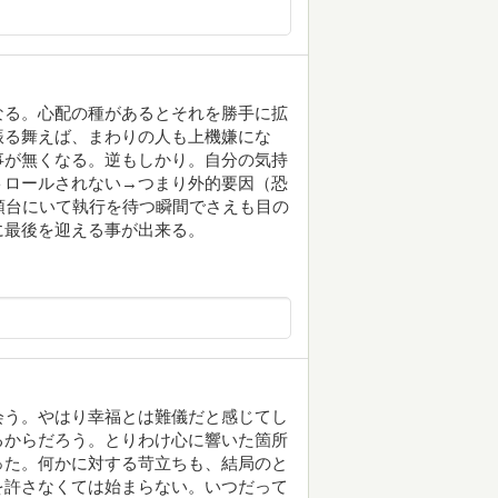
なる。心配の種があるとそれを勝手に拡
振る舞えば、まわりの人も上機嫌にな
事が無くなる。逆もしかり。自分の気持
トロールされない→つまり外的要因（恐
頭台にいて執行を待つ瞬間でさえも目の
に最後を迎える事が出来る。
会う。やはり幸福とは難儀だと感じてし
るからだろう。とりわけ心に響いた箇所
った。何かに対する苛立ちも、結局のと
を許さなくては始まらない。いつだって