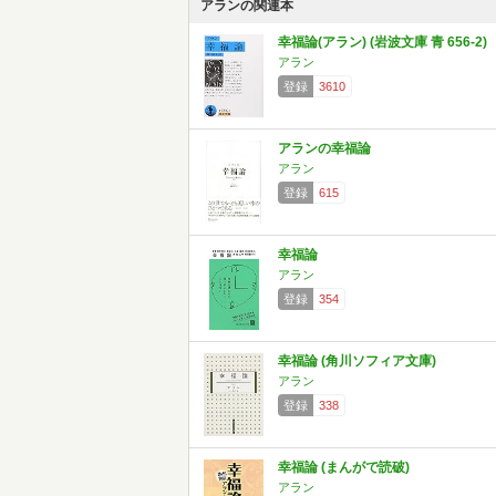
アランの関連本
幸福論(アラン) (岩波文庫 青 656-2)
アラン
登録
3610
アランの幸福論
アラン
登録
615
幸福論
アラン
登録
354
幸福論 (角川ソフィア文庫)
アラン
登録
338
幸福論 (まんがで読破)
アラン