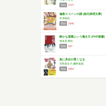
登録
2727
倫敦スコーンの謎 (創元推理文庫)
米澤穂信
登録
2546
静かな退職という働き方 (PHP新書)
海老原 嗣生
登録
607
急に具合が悪くなる
宮野真生子,磯野真穂
登録
2954