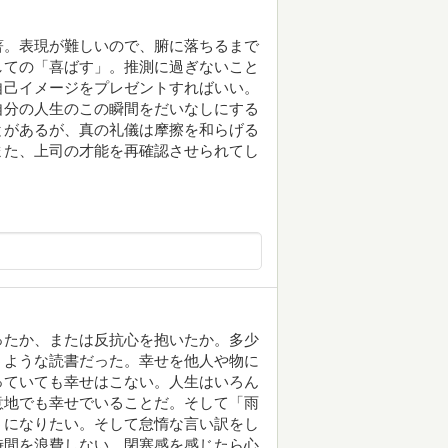
著。表現が難しいので、腑に落ちるまで
しての「喜ばす」。推測に過ぎないこと
自己イメージをプレゼントすればいい。
自分の人生のこの瞬間をだいなしにする
とがあるが、真の礼儀は摩擦を和らげる
また、上司の才能を再確認させられてし
ったか、または反抗心を抱いたか。多少
うような読書だった。幸せを他人や物に
っていても幸せはこない。人生はいろん
意地でも幸せでいることだ。そして「雨
うになりたい。そして怠惰な言い訳をし
時間を浪費しない。閉塞感を感じたら心