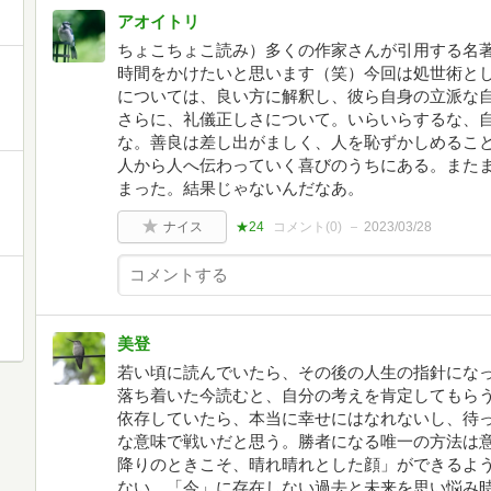
アオイトリ
ちょこちょこ読み）多くの作家さんが引用する名
時間をかけたいと思います（笑）今回は処世術と
については、良い方に解釈し、彼ら自身の立派な
さらに、礼儀正しさについて。いらいらするな、
な。善良は差し出がましく、人を恥ずかしめるこ
人から人へ伝わっていく喜びのうちにある。また
まった。結果じゃないんだなあ。
ナイス
★24
コメント(
0
)
2023/03/28
美登
若い頃に読んでいたら、その後の人生の指針にな
落ち着いた今読むと、自分の考えを肯定してもら
依存していたら、本当に幸せにはなれないし、待
な意味で戦いだと思う。勝者になる唯一の方法は
降りのときこそ、晴れ晴れとした顔」ができるよ
ない。「今」に存在しない過去と未来を思い悩み