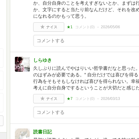
か、自分自身のことを考えすぎないとか、まずは
か、文字にすると当たり前なんだけど、それを改
になれるのかもって思う。
ナイス
★1
コメント(
0
)
2026/05/06
しらゆき
久しぶりに読んでやはりいい哲学書だなと思った。
のはずみが必要である。“ 自分だけでは喜びを得
行為をそもそもしなければ喜びを得られない。幸
考えに自分自身でするということが大切だと感じ
ナイス
★7
コメント(
0
)
2026/03/13
読書日記