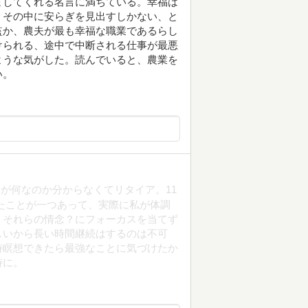
ましてくれる名言に満ちている。幸福は
、その中に安らぎを見出すしかない、と
監か、農夫が最も幸福な職業であるらし
けられる、途中で中断される仕事が最悪
ような気がした。読んでいると、農業を
い。
が何なのか分からなくてリタイア。11
たことが一つあって、実際に私が体調
、それらの情念？にフォーカスを当てず
しいから長い時間継続はするのは不可
時瞑想できたら最強なことに気づけたか
時に。