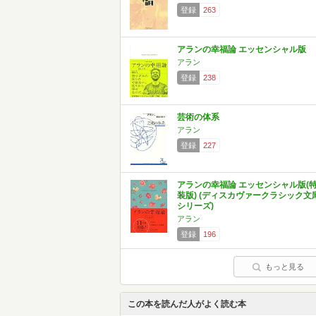
登録
263
アランの幸福論 エッセンシャル版
アラン
登録
238
芸術の体系
アラン
登録
227
アランの幸福論 エッセンシャル版(
装版) (ディスカヴァークラシック文
シリーズ)
アラン
登録
196
もっと見る
この本を読んだ人がよく読む本