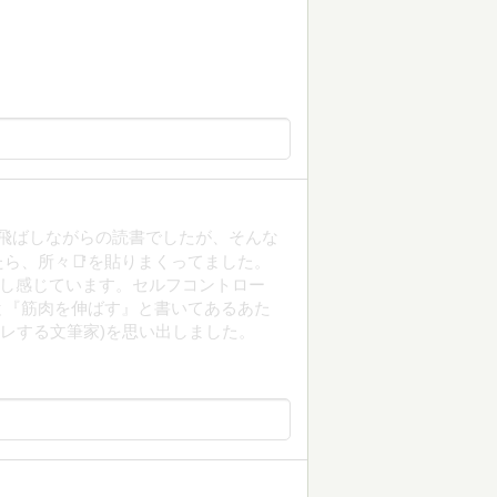
ろ飛ばしながらの読書でしたが、そんな
ら、所々📑を貼りまくってました。
少し感じています。セルフコントロー
と『筋肉を伸ばす』と書いてあるあた
(筋トレする文筆家)を思い出しました。