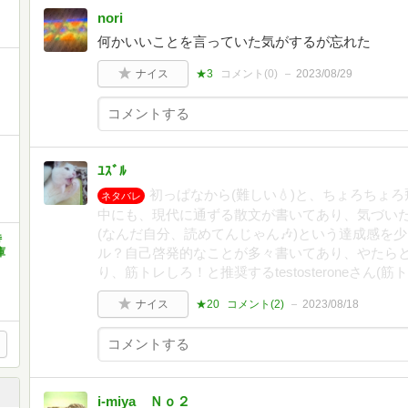
nori
何かいいことを言っていた気がするが忘れた
ナイス
★3
コメント(
0
)
2023/08/29
ﾕｽﾞﾙ
初っぱなから(難しい💧)と、ちょろちょ
ネタバレ
中にも、現代に通ずる散文が書いてあり、気づいた
(なんだ自分、読めてんじゃん🎶)という達成感を
特
ル？自己啓発的なことが多々書いてあり、やたら
庫
り、筋トレしろ！と推奨するtestosteroneさん
ナイス
★20
コメント(
2
)
2023/08/18
i-miya Ｎｏ２