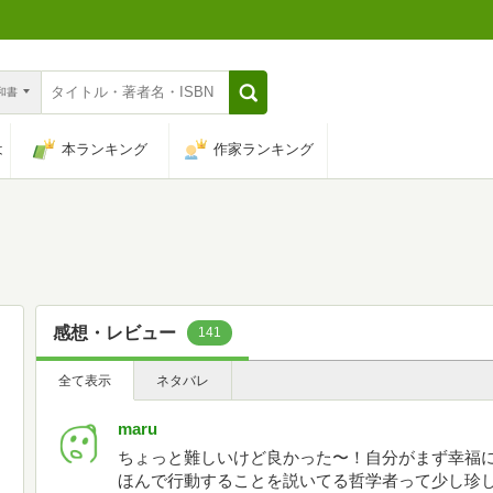
n和書
は
本ランキング
作家ランキング
感想・レビュー
141
全て表示
ネタバレ
maru
ちょっと難しいけど良かった〜！自分がまず幸福
ほんで行動することを説いてる哲学者って少し珍