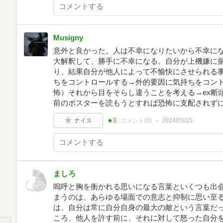
Musigny
意外と良かった。人は不幸になりたいから不幸に
大解釈して、勝手に不幸になる。自分が上機嫌に
り、結果自分が他人によって不愉快にさせられる
ちをコントロールする→外的要因に気持ちをコン
怖）それから目をそらし違うことを考える→ex断
前のポスターを読もうとすれば恐怖に支配されず
ナイス
★3
コメント(
0
)
2024/03/15
ましろ
嗚呼と胸を衝かれる思いになる言葉といくつも出
まうのは、あらゆる場面での意志と抑制に思い至
は、自分は常に自分自身の最大の敵という言葉だ
ころ、他人を許す前に、それに対して怒った自分