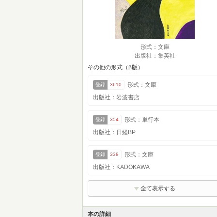
形式：文庫
出版社：集英社
その他の形式（β版）
形式：文庫
登録
3610
出版社：岩波書店
形式：単行本
登録
354
出版社：日経BP
形式：文庫
登録
338
出版社：KADOKAWA
全て表示する
本の詳細