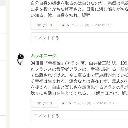
自分自身の機嫌を取るのは自分なのだ。愚痴は悪
に身を投じがちな軽率さよ。日常に潜む陥りがち
い知る。汝、自身を知れ。嗚呼。
ナイス
★16
コメント(
0
)
2023/11/05
ムッネニーク
84冊目『幸福論』(アラン 著、白井健三郎 訳、199
たフランスの哲学者アランの、幸福に関する「語録(プ
て出版されて以来、今に至るまで読み継がれている
そ幸福は生まれる。運命などは存在せず、意志の
を捉える。自由と楽しさを最優先するアランの思
我々にも活力を与えてくれる。 〈解きほどけ、解
ナイス
★116
コメント(
0
)
2023/10/04