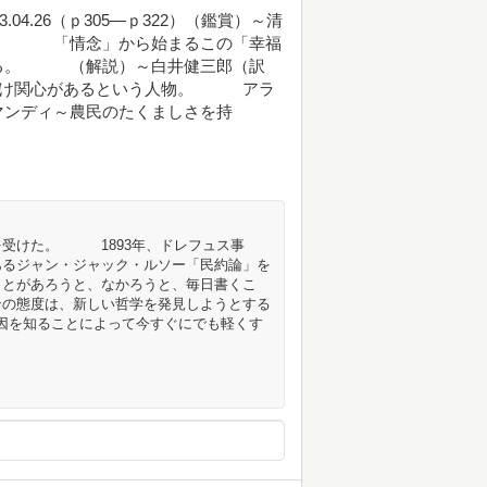
.04.26（ｐ305―ｐ322）（鑑賞）～清
者。 「情念」から始まるこの「幸福
る。 （解説）～白井健三郎（訳
だけ関心があるという人物。 アラ
ンディ～農民のたくましさを持
を受けた。 1893年、ドレフュス事
るジャン・ジャック・ルソー「民約論」を
とがあろうと、なかろうと、毎日書くこ
態度は、新しい哲学を発見しようとする
原因を知ることによって今すぐにでも軽くす