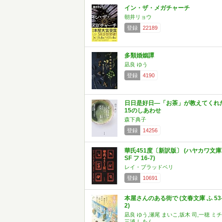
イン・ザ・メガチャーチ
朝井リョウ
登録
22189
多類婚姻譚
凪良 ゆう
登録
4190
日日是好日―「お茶」が教えてくれ
15のしあわせ
森下典子
登録
14256
華氏451度〔新訳版〕 (ハヤカワ文庫
SF フ 16-7)
レイ・ブラッドベリ
登録
10691
本屋さんのある街で (文春文庫 ふ 53
2)
凪良 ゆう,瀬尾 まいこ,坂木 司,一穂 ミチ
三浦 しをん