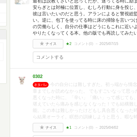
最初は説教くさいと思ってたが、迷ってる時に励
安らぎとは対極に位置し、むしろ行動に身を投じ
彼は言いたいのだと思う。アランによると警視総
い。逆に、包丁を使ってる時に床の掃除を言いつ
の労働らしく、自分の仕事はどうにもこれに近い
やりたくなってくる本。他の版でも再読してみた
ナイス
★2
コメント(
0
)
2025/07/15
0302
今の自分には難しすぎた。初っ端から情念
ネタバレ
章までしか読めなかった。 でもすごいなって思っ
悪くなった時に、「辛い」「痛い」って感じても
堪えていたら痛みを感じなくなった！でも結構難
能。この本は難しかったけどもし具合悪くなった
ら結果オーライ。瞑想の訓練しようと思う。暇な
ナイス
★1
コメント(
0
)
2025/04/02