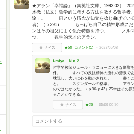
★アラン『幸福論』（集英社文庫、1993.02）- 2023
水徹（仏文）哲学的に考える方法を教える哲学
論」。 雨という情念が知覚を捻じ曲げてい
者）（ｐ291） もっぱら自己の精神形成に
ンはその祖父によく似た特徴を持つ。 ノルマ
つ。 数学的天才のアラン。
ナイス
★50
コメント(
1
)
2023/05/08
i-miya Ｎｏ２
た
哲学的教師ジュール・ラニョーに大きな影響
件。 すべての反抗精神の流れの源泉であ
耽読し、大いに心を動かされた。 書くこ
と。 スタンダールの格率。 アランの
のではなかった。（ｐ36-ｐ43）不幸はその
ることができる。
ナイス
★20
05/09 00:10
-
,