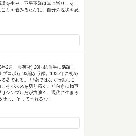
循環を生み、不平不満は堂々巡り。そこ
なことを省みるたびに、自分の現状を思
3年2月、集英社) 20世紀前半に活躍し
ロポ)」93編が収録。1925年に初め
名著である。 思索ではなく行動にこ
力こそが未来を切り拓く。前向きに物事
想はシンプルだが力強く、現代に生きる
放せよ、そして恐れるな〉