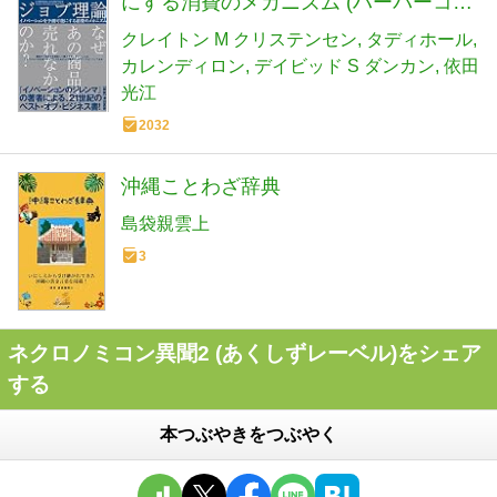
にする消費のメカニズム (ハーパーコリ
ンズ・ノンフィクション)
クレイトン M クリステンセン
タディホール
カレンディロン
デイビッド S ダンカン
依田
光江
2032
沖縄ことわざ辞典
島袋親雲上
3
ネクロノミコン異聞2 (あくしずレーベル)をシェア
する
本つぶやきをつぶやく