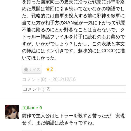
を持った国家同士の史実に沿った戦闘に邪神を絡
めた展開は前回に引き続いてなかなかの物語でし
た。戦略的には自軍を投入する前に邪神を敵軍に
当てた方が相手方のSAN値が一気に下がって戦闘
不能に陥るのにとか野暮なことは言わないで、ク
トゥルー神話ファイルを片手に読むのもお薦めで
すが、いかがでしょう？しかし、この表紙と本文
の挿絵にはドン引きです。趣味的にはCOCOに描
いてほしかった。
★2
ナイス
コメント(0)
2012/12/16
エル＝ｒθ
前作で主人公はヒトラーを殺すと誓ったが、実現
せず。まだ物語は続きそうですね。