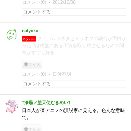
コメント(0)
2012/10/08
natyoko
クトゥルフネタとミリネタの融合が面白か
ネタバレ
った 2は終盤にある正気を取り戻させるための問
答がすごく好き
ナイス
コメント(0)
日付不明
†漆黒ノ堕天使むきめい†
日本人が某アニメの演説家に見える。色んな意味
で。
ナイス