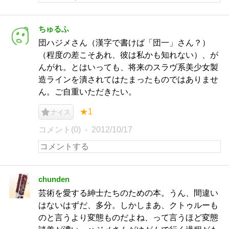
ちゅるふ
団ハジメさん（漢字で書けば「団一」さん？）
（程度の差こそあれ、彼は私かも知れない）、が
んがれ。とはいっても、将来のスラヴ系美少女製
造ラインを潰されてはたまったものではありませ
ん。ご自重いただきたい。
★1
ナイス
コメント(0)
2012/10/17
chunden
芸術を愛する紳士たちのための本。うん、間違い
はないはずだ、多分。しかしまあ、クトゥルーも
のと言うより変態ものだよね、って言うほど変態