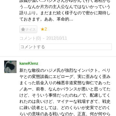
談義が濃い…ハジメさんがゆがんで行く過程がも
う…なんか片方の主人公なんではないかっていう
語りぶり。まだまだ続く様子なので密かに期待し
ておきます。ああ、革命的…
★2
ナイス
コメント(0)
2012/10/11
kaneKlenz
新たな敵役のハジメ氏が強烈なインパクト。ベリ
ヤとの変態談義にエピローグ、実に歪みなく歪み
まくった筋金入りの極悪非道変態な御仁であった
／あー、前巻、なんかバランスが悪いと思ってた
けど、そういう事情だったのね／で、配慮してく
れたのは良いけど、マイナーな戦場すぎて、戦史
に疎い読者としては、どのくらいが史実でどのく
らいの意味のある戦いなのか、正直、何が何やら