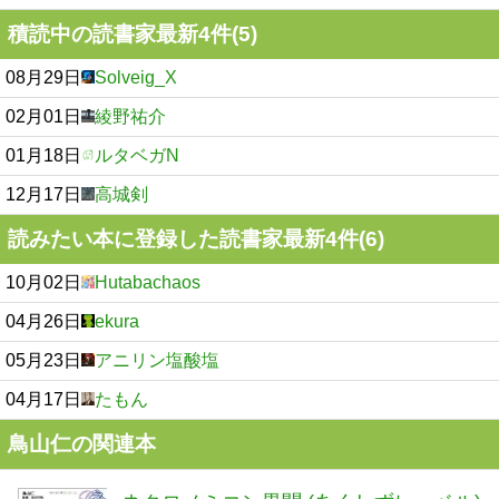
積読中の読書家最新4件(5)
08月29日
Solveig_X
02月01日
綾野祐介
01月18日
ルタベガN
12月17日
高城剣
読みたい本に登録した読書家最新4件(6)
10月02日
Hutabachaos
04月26日
ekura
05月23日
アニリン塩酸塩
04月17日
たもん
鳥山仁の関連本