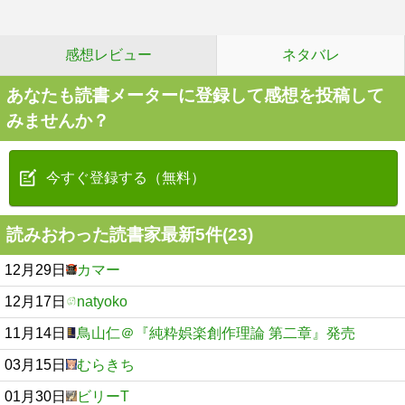
感想レビュー
ネタバレ
あなたも読書メーターに登録して感想を投稿して
みませんか？
今すぐ登録する（無料）
読みおわった読書家最新5件(23)
12月29日
カマー
12月17日
natyoko
11月14日
鳥山仁＠『純粋娯楽創作理論 第二章』発売
03月15日
むらきち
01月30日
ビリーT