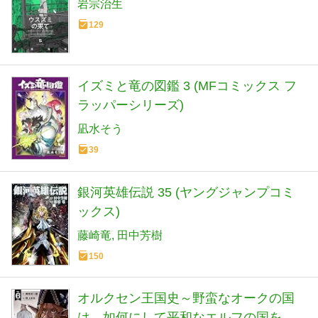
岩宗治生
129
イズミと竜の図鑑 3 (MFコミックス フ
ラッパーシリーズ)
凪水そう
39
銀河英雄伝説 35 (ヤングジャンプコミ
ックス)
藤崎竜
田中芳樹
150
オルクセン王国史～野蛮なオークの国
は、如何にして平和なエルフの国を焼