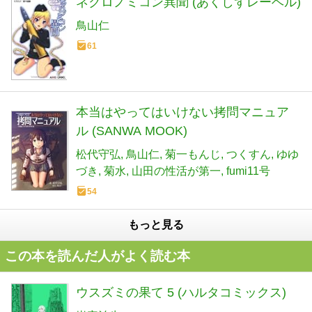
ネクロノミコン異聞 (あくしずレーベル)
鳥山仁
61
本当はやってはいけない拷問マニュア
ル (SANWA MOOK)
松代守弘
鳥山仁
菊一もんじ
つくすん
ゆゆ
づき
菊水
山田の性活が第一
fumi11号
54
もっと見る
この本を読んだ人がよく読む本
ウスズミの果て 5 (ハルタコミックス)