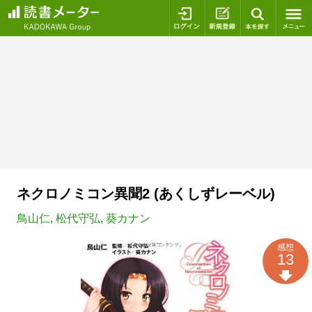
ログイン
新規登録
本を探
ネクロノミコン異聞2 (あくしずレーベル)
鳥山仁
,
松代守弘
,
葵カナン
感想
13