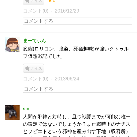
★2
ナイス
コメント(0)
2016/12/29
まーてぃん
変態(ロリコン、強姦、死姦趣味)が強いクトゥル
フ仮想戦記でした
ナイス
コメント(0)
2013/06/24
sin
人間が邪神と対峙し、且つ戦闘までが可能な唯一
の設定ではないでしょうか？また戦時下のナチス
とソビエトという邪神を産み出す下地（収容所）