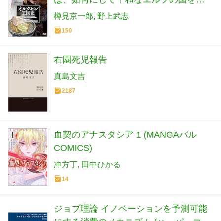
き払うに至ったか～６ (【漫画】オルク
樽見京一郎
野上武志
セン王国史)
150
右園死児報告
真島文吉
2187
血契のアナスタシア 1 (MANGAバル
COMICS)
冲方丁
田中ひかる
14
ジョブ理論 イノベーションを予測可能