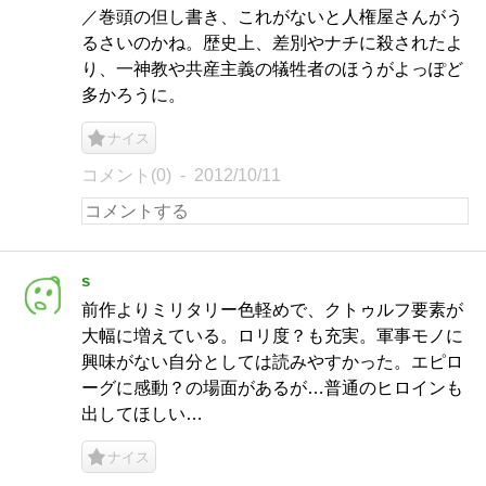
／巻頭の但し書き、これがないと人権屋さんがう
るさいのかね。歴史上、差別やナチに殺されたよ
り、一神教や共産主義の犠牲者のほうがよっぽど
多かろうに。
ナイス
コメント(0)
2012/10/11
s
前作よりミリタリー色軽めで、クトゥルフ要素が
大幅に増えている。ロリ度？も充実。軍事モノに
興味がない自分としては読みやすかった。エピロ
ーグに感動？の場面があるが…普通のヒロインも
出してほしい…
ナイス