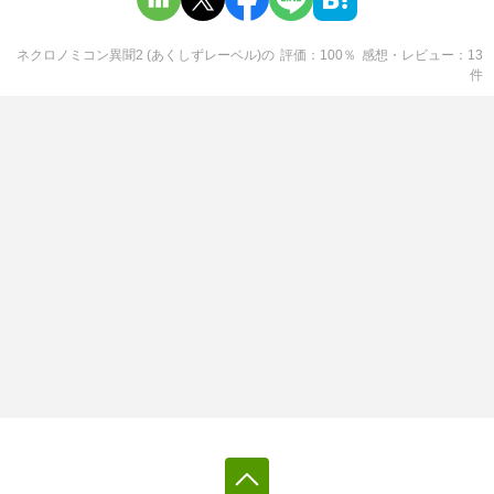
ネクロノミコン異聞2 (あくしずレーベル)
の
評価
100
％
感想・レビュー
13
件