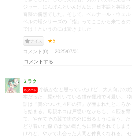
ジャー。にんげんといんげんは、日本語と英語の
奇跡の偶然でした。そして、ベルナール・ウェル
ベルの蟻シリーズの「指」ってここから来てるの
では！というのには驚きました。
★5
ナイス
コメント(0)
2025/07/01
ミラク
小説かなと思っていたけど、大人向けの絵
ネタバレ
本だった。翼が付いている猫が優雅で可愛い。 物
語は『翼のついた４匹の猫』が産まれたところか
ら始まる。母親ネコは戸惑いながらも、４匹を育
て、やがてその翼で街の外に出るように言う。た
どり着いた森では他の鳥たちに警戒されてしまう
けれど、やがて出会った人間と仲良くなれる。 セ