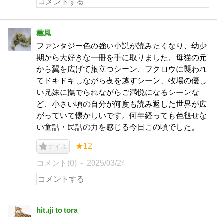
薫風
ファンタジー色の強い小説が読みたくなり、幼少
期から大好きな一冊を手に取りました。母猫の元
から翼を広げて旅立つシーン、フクロウに襲われ
てドキドキしながら夜を越すシーン、牧場の優し
い兄妹に撫でられながらご満悦になるシーンな
ど、小さい頃の自分が何度も読み返した世界が広
がっていて懐かしいです。何年経っても色褪せな
い童話・民話の力を感じる今日この頃でした。
★12
ナイス
コメント(0)
2025/03/24
hituji to tora