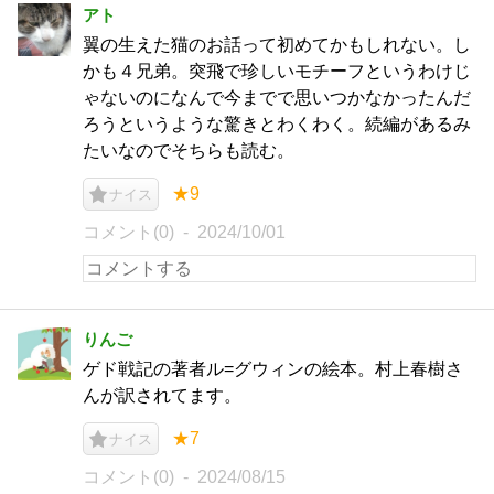
アト
翼の生えた猫のお話って初めてかもしれない。し
かも４兄弟。突飛で珍しいモチーフというわけじ
ゃないのになんで今までで思いつかなかったんだ
ろうというような驚きとわくわく。続編があるみ
たいなのでそちらも読む。
★9
ナイス
コメント(0)
2024/10/01
りんご
ゲド戦記の著者ル=グウィンの絵本。村上春樹さ
んが訳されてます。
★7
ナイス
コメント(0)
2024/08/15