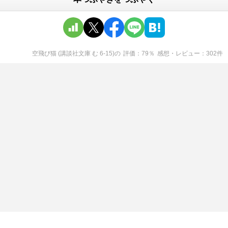
空飛び猫 (講談社文庫 む 6-15)
の
評価
79
％
感想・レビュー
302
件