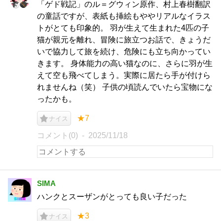
「ゲド戦記」のル＝グウィン原作、村上春樹翻訳
の童話ですが、表紙も挿絵もややリアルなイラス
トがとても印象的。 羽が生えて生まれた4匹の子
猫が親元を離れ、冒険に旅立つお話で、きょうだ
いで協力して旅を続け、危険にも立ち向かってい
きます。 身体能力の高い猫なのに、さらに羽が生
えて空も飛べてしまう。実際に居たら手が付けら
れませんね（笑） 子供の頃読んでいたら宝物にな
ったかも。
★7
ナイス
コメント(0)
2025/11/18
SIMA
ハンクとスーザンがとっても良い子だった
★3
ナイス