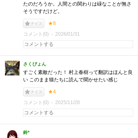
たのだろうか。人間との関わりは碌なことが無さ
そうですだけど。
★8
ナイス
コメント(0)
2026/01/31
さくぴょん
すごく素敵だった！ 村上春樹って翻訳はほんと良
い このまま猫たちに読んで聞かせたい感じ
★4
ナイス
コメント(0)
2025/11/28
鈴*