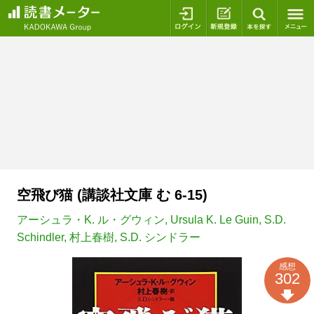
ログイン
新規登録
本を探
空飛び猫 (講談社文庫 む 6-15)
アーシュラ・K. ル・グウィン
,
Ursula K. Le Guin
,
S.D.
Schindler
,
村上春樹
,
S.D. シンドラー
感想
302