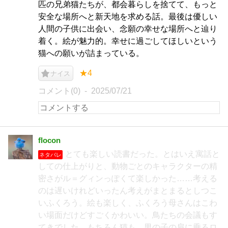
匹の兄弟猫たちが、都会暮らしを捨てて、もっと
安全な場所へと新天地を求める話。最後は優しい
人間の子供に出会い、念願の幸せな場所へと辿り
着く。絵が魅力的。幸せに過ごしてほしいという
猫への願いが詰まっている。
★4
ナイス
コメント(0)
2025/07/21
flocon
とても楽しい読書だった。とはいえ寓話と
ネタバレ
しての仕上がりと、動物ごとのキャラクターの精
密さがル＝グィンっぽくて楽しかった……考える
のは遅いけれどいったん考えがまとまるとしつこ
いふくろう。絵も楽しく、ふくろう母さんはこわ
い場面だけどすごくかわいい。鳥たちの会議もす
てきでした。もちろん猫も。男の子の肩に乗るロ