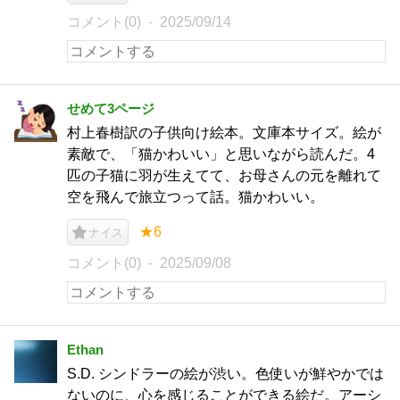
コメント(0)
2025/09/14
せめて3ページ
村上春樹訳の子供向け絵本。文庫本サイズ。絵が
素敵で、「猫かわいい」と思いながら読んだ。4
匹の子猫に羽が生えてて、お母さんの元を離れて
空を飛んで旅立つって話。猫かわいい。
★6
ナイス
コメント(0)
2025/09/08
Ethan
S.D. シンドラーの絵が渋い。色使いが鮮やかでは
ないのに、心を感じることができる絵だ。アーシ