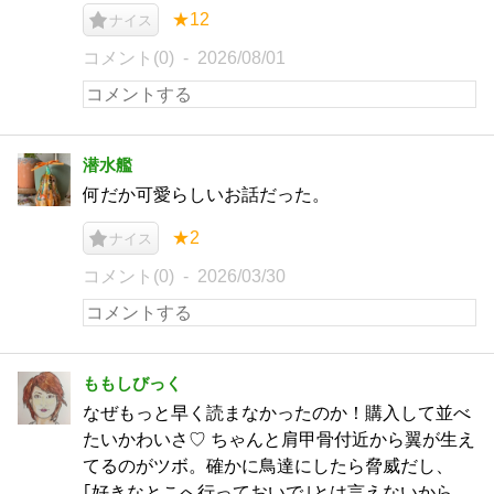
★12
ナイス
コメント(0)
2026/08/01
潜水艦
何だか可愛らしいお話だった。
★2
ナイス
コメント(0)
2026/03/30
ももしびっく
なぜもっと早く読まなかったのか！購入して並べ
たいかわいさ♡ ちゃんと肩甲骨付近から翼が生え
てるのがツボ。確かに鳥達にしたら脅威だし、
｢好きなとこへ行っておいで｣とは言えないから、