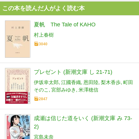
この本を読んだ人がよく読む本
夏帆 The Tale of KAHO
村上春樹
3040
プレゼント (新潮文庫 し 21-71)
伊坂幸太郎
江國香織
恩田陸
梨木香歩
町田
そのこ
宮部みゆき
米澤穂信
2847
成瀬は信じた道をいく (新潮文庫 み 73-
2)
宮島未奈