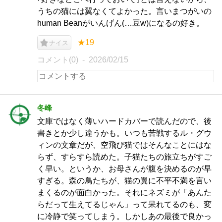
うちの猫には翼なくてよかった。言いまつがいの
human Beanがいんげん(…豆w)になるの好き。
★19
ナイス
コメント(0)
2026/02/15
冬峰
文庫ではなく薄いハードカバーで読んだので、後
書きとか少し違うかも。いつも苦戦するル・グウ
ィンの文章だが、空飛び猫ではそんなことにはな
らず、すらすら読めた。子猫たちの旅立ちがすご
く早い。というか、お母さんが腹を決めるのが早
すぎる。森の鳥たちが、猫の翼に不平不満を言い
まくるのが面白かった。それにネズミが「あんた
らだって生えてるじゃん」って呆れてるのも、変
に冷静で笑ってしまう。しかしあの最後で良かっ