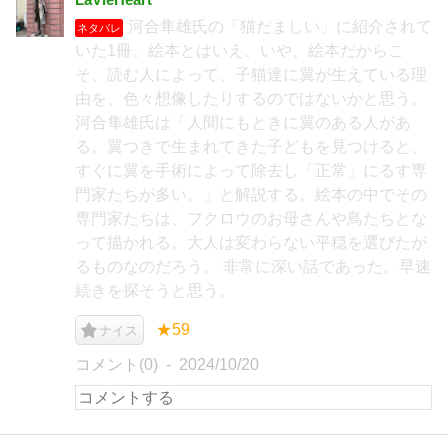
河合隼雄氏の「猫だましい」に紹介されて
ネタバレ
いた1冊。絵本とはいえ、いや、絵本だからこ
そ、読む人によって、子猫達に翼が生えている理
由を、色々想像したりするのではないかと思う。
河合隼雄氏は「人間にもときに翼のある人があ
る。翼つきで生まれてきた子どもを見つけると、
すぐに翼を手術によって除去し「正常」にるす専
門家たちが多い。」と解説する。絵本の中でその
専門家たちは、フクロウのお母さんや鳥たちとな
って描かれる。大人は変わらない平穏を選びたが
るものなのだろう。 非常に深い話であった。早速
続きを探そうと思う。
★59
ナイス
コメント(0)
2024/10/20