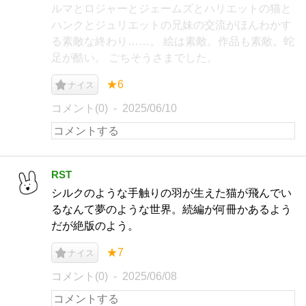
ルマとロジャーとジェームズとハリエットの猫と
ハンクとジュリエットの兄妹の交流がほんわかす
る素敵な終わり……。 絵は素敵。作品も素敵。蛇
足が酷い。 ごちそうさまでした。
★6
ナイス
コメント(0)
2025/06/10
RST
シルクのような手触りの羽が生えた猫が飛んでい
るなんて夢のような世界。続編が何冊かあるよう
だが絶版のよう。
★7
ナイス
コメント(0)
2025/06/08