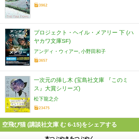
3962
プロジェクト・ヘイル・メアリー 下 (ハ
ヤカワ文庫SF)
アンディ・ウィアー
小野田和子
3657
一次元の挿し木 (宝島社文庫 『このミ
ス』大賞シリーズ)
松下龍之介
23475
空飛び猫 (講談社文庫 む 6-15)をシェアする
本つぶやきをつぶやく