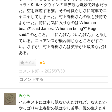
ュラ・K. ル・グウィンの世界観も奇妙で好きだっ
た。空を浮遊する猫。その可愛らしさに電車でニ
ヤニヤしてしまった。村上春樹さんの訳も独特で
よかった。特にお気に入りなのは"A human
bean?" said James. "A human being?" Roger
said." のところ。 「にんげん⇒いんげん」 と訳し
ている。ニュアンスが概ね同じなところがすご
い。さすが、村上春樹さんは英語が上級者なだけ
ある。
★5
ナイス
コメント(0)
2025/07/30
みうら
ハルキストには申し訳ないんだけれど、なんだか
やっぱり村上春樹の訳は少し苦手。翼の生えた4