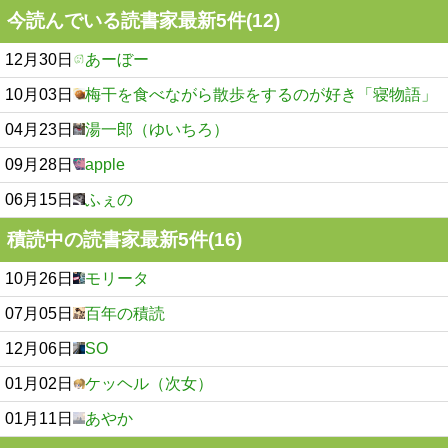
今読んでいる読書家最新5件(12)
12月30日
あーぼー
10月03日
梅干を食べながら散歩をするのが好き「寝物語」
04月23日
湯一郎（ゆいちろ）
09月28日
apple
06月15日
ふぇの
積読中の読書家最新5件(16)
10月26日
モリータ
07月05日
百年の積読
12月06日
SO
01月02日
ケッヘル（次女）
01月11日
あやか