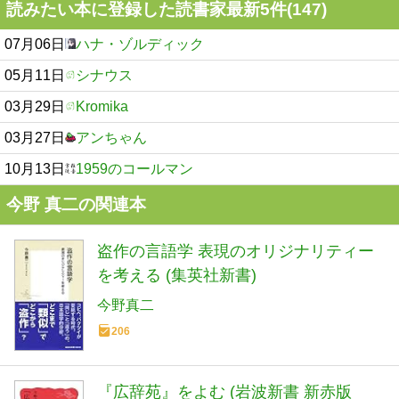
読みたい本に登録した読書家最新5件(147)
07月06日
ハナ・ゾルディック
05月11日
シナウス
03月29日
Kromika
03月27日
アンちゃん
10月13日
1959のコールマン
今野 真二の関連本
盗作の言語学 表現のオリジナリティー
を考える (集英社新書)
今野真二
206
『広辞苑』をよむ (岩波新書 新赤版