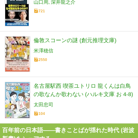
山口周
深井龍之介
721
倫敦スコーンの謎 (創元推理文庫)
米澤穂信
2550
名古屋駅西 喫茶ユトリロ 龍くんは白鳥
の歌なんか歌わない (ハルキ文庫 お 4-8)
太田忠司
104
百年前の日本語――書きことばが揺れた時代 (岩波