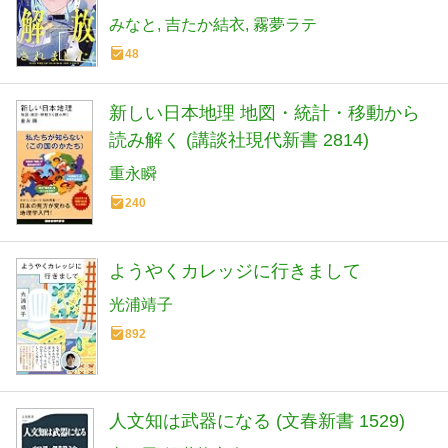
退場してもらいましょうか~(1) (KCx)
みなと
吉たか結衣
霧夢ラテ
48
新しい日本地理 地図・統計・移動から
読み解く (講談社現代新書 2814)
重永瞬
240
ようやくカレッジに行きまして
光浦靖子
892
人文知は武器になる (文春新書 1529)