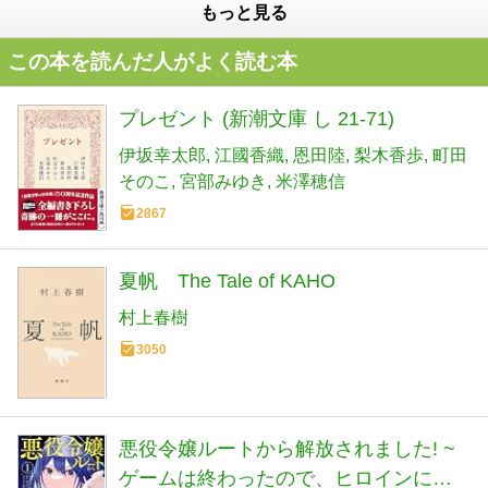
もっと見る
この本を読んだ人がよく読む本
プレゼント (新潮文庫 し 21-71)
伊坂幸太郎
江國香織
恩田陸
梨木香歩
町田
そのこ
宮部みゆき
米澤穂信
2867
夏帆 The Tale of KAHO
村上春樹
3050
悪役令嬢ルートから解放されました! ~
ゲームは終わったので、ヒロインには