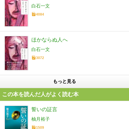
白石一文
4084
ほかならぬ人へ
白石一文
3072
もっと見る
この本を読んだ人がよく読む本
誓いの証言
柚月裕子
1509