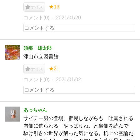
★13
ナイス
コメント(0)
2021/01/20
須那 雄太郎
津山市立図書館
★2
ナイス
コメント(0)
2021/01/02
あっちゃん
サイテー男の登場、辟易しながらも 吐露される
内側に釣られる。やっぱりね、と裏側を読んで
駆け引きの世界が解った気になる。机上の空論だ