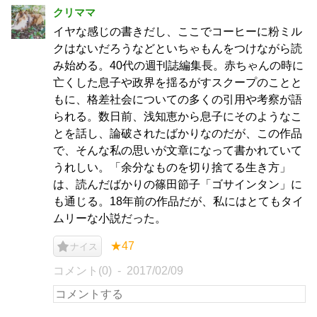
クリママ
イヤな感じの書きだし、ここでコーヒーに粉ミル
クはないだろうなどといちゃもんをつけながら読
み始める。40代の週刊誌編集長。赤ちゃんの時に
亡くした息子や政界を揺るがすスクープのことと
もに、格差社会についての多くの引用や考察が語
られる。数日前、浅知恵から息子にそのようなこ
とを話し、論破されたばかりなのだが、この作品
で、そんな私の思いが文章になって書かれていて
うれしい。「余分なものを切り捨てる生き方」
は、読んだばかりの篠田節子「ゴサインタン」に
も通じる。18年前の作品だが、私にはとてもタイ
ムリーな小説だった。
★47
ナイス
コメント(0)
2017/02/09