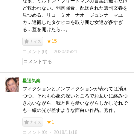
なぁ、ミルトン・フリードマンの言葉は最もだけ
ど救われない。弱肉強食、配送された週刊文春を
見つめる。リコ ミオ ナオ ジュンナ マユ
カ…達観したタケヒコを取り囲む女達が多すぎ
る…蓋を開けたら…。
★15
ナイス
コメント(0)
2020/05/21
星辺気楽
フィクションとノンフィクションが表れては消え
つつ、それも心象の深いところでお互いに絡みつ
きあいながら、我と世を憂いながらしかしそれで
も一縷の光が差すような面白い作品。秀作。
★1
ナイス
コメント(0)
2018/11/18