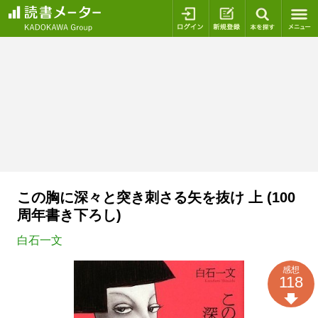
ログイン
新規登録
本を探
この胸に深々と突き刺さる矢を抜け 上 (100
周年書き下ろし)
白石一文
感想
118