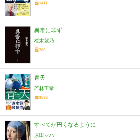
1411
異常に非ず
桜木紫乃
780
青天
若林正恭
3595
すべてが円くなるように
原田マハ