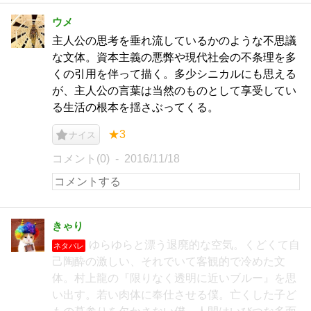
ウメ
主人公の思考を垂れ流しているかのような不思議
な文体。資本主義の悪弊や現代社会の不条理を多
くの引用を伴って描く。多少シニカルにも思える
が、主人公の言葉は当然のものとして享受してい
る生活の根本を揺さぶってくる。
★3
ナイス
コメント(0)
2016/11/18
きゃり
ゆらゆらと漂う退廃的な空気。くどくて自
ネタバレ
己陶酔の激しい、それでいて客観的で冷めた文
体。村上龍の『限りなく透明に近いブルー』を思
い出す。若い肉体に奉仕させる僕。亡くした子ど