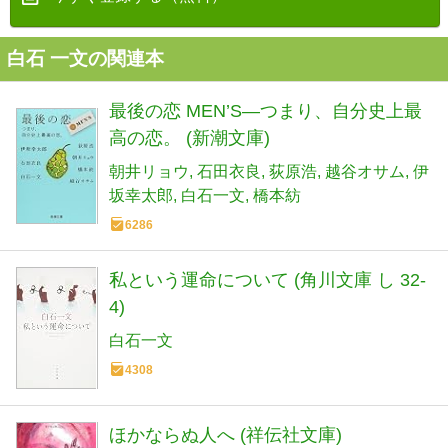
白石 一文の関連本
最後の恋 MEN’S―つまり、自分史上最
高の恋。 (新潮文庫)
朝井リョウ
石田衣良
荻原浩
越谷オサム
伊
坂幸太郎
白石一文
橋本紡
6286
私という運命について (角川文庫 し 32-
4)
白石一文
4308
ほかならぬ人へ (祥伝社文庫)