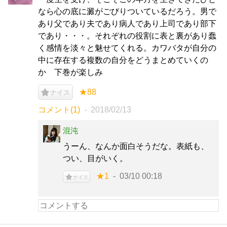
なら心の底に澱がごびりついているだろう。男で
あり父であり夫であり病人であり上司であり部下
であり・・・。それぞれの役割に表と裏があり蠢
く感情を淡々と魅せてくれる。カワバタが自分の
中に存在する複数の自分をどうまとめていくの
か 下巻が楽しみ
★88
ナイス
コメント(1)
2018/02/13
混沌
うーん、なんか面白そうだな。表紙も、
つい、目がいく。
★1
03/10 00:18
ナイス