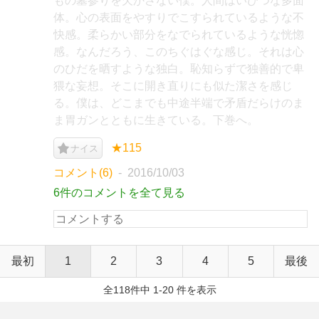
もの墓参りを欠かさない僕。人間はいびつな多面
体。心の表面をやすりでこすられているような不
快感。柔らかい部分をなでられているような恍惚
感。なんだろう、このちぐはぐな感じ。それは心
のひだを晒すような独白。恥知らずで独善的で卑
猥な妄想。そこに開き直りにも似た潔さを感じ
る。僕は、どこまでも中途半端で矛盾だらけのま
ま胃ガンとともに生きている。下巻へ。
★115
ナイス
コメント(6)
2016/10/03
6件のコメントを全て見る
最初
1
2
3
4
5
最後
全118件中 1-20 件を表示