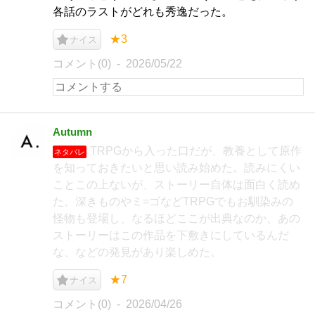
各話のラストがどれも秀逸だった。
★3
ナイス
コメント(0)
2026/05/22
Autumn
TRPGから入った口だが、教養として原作
ネタバレ
を知っておきたいと思い読み始めた。読みにくい
ことこの上ないが、ストーリー自体は面白く読め
た。深きものやミ=ゴなどTRPGでもお馴染みの
怪物も登場し、なるほどここが出典なのか、あの
ストーリーはこの作品を下敷きにしているんだ
な、などの発見があり楽しめた。
★7
ナイス
コメント(0)
2026/04/26