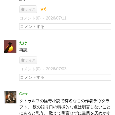
★6
ナイス
コメント(0)
2026/07/11
たけ
再読
ナイス
コメント(0)
2026/07/03
Gatz
クトゥルフの怪奇小説で有名なこの作者ラヴクラ
フト。 彼の語り口の特徴的な点は明言しないこと
にあると思う。 敢えて明言せずに最悪を仄めかす