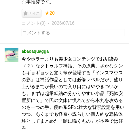
む事推奨です。
★20
ナイス
コメント(0)
2026/07/16
abaoaquagga
今やホラーよりも美少女コンテンツでお馴染み
（？）なクトゥルフ神話、その原典。さかなクン
もギョギョッと驚く輩が登場する「インスマウス
の影」は神話作品としては必修レベルだが、盛り
上がるまでが長いので入り口にはややきついか
も。まずは起承転結の分かりやすい小品「死体安
置所にて」で氏の文体に慣れてから本丸を攻める
のも一つの手。侵略系SFの壮大な背景設定を用い
つつ、あくまでも怪奇小説らしい個人的な恐怖体
験としてまとめた「闇に囁くもの」が本巻では好
み。