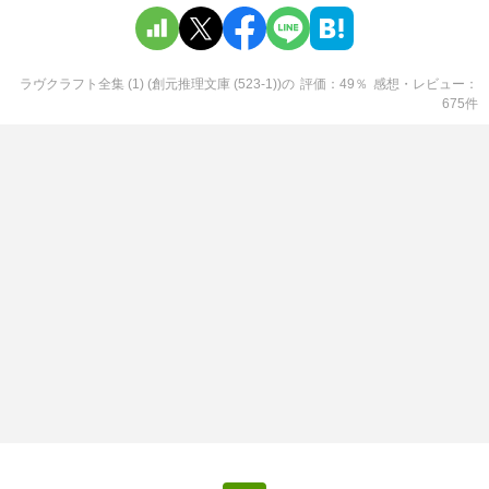
ラヴクラフト全集 (1) (創元推理文庫 (523‐1))
の
評価
49
％
感想・レビュー
675
件