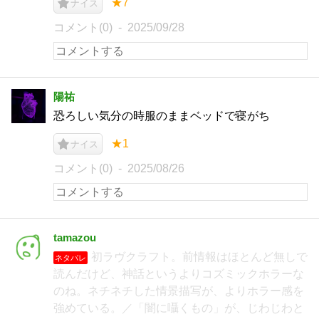
★7
ナイス
コメント(0)
2025/09/28
陽祐
恐ろしい気分の時服のままベッドで寝がち
★1
ナイス
コメント(0)
2025/08/26
tamazou
初ラヴクラフト。前情報はほとんど無しで
ネタバレ
読んだけど、神話というよりコズミックホラーな
のね。ネチネチした情景描写が、よりホラー感を
強めている。／「闇に囁くもの」が、じわじわと