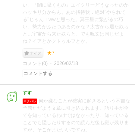
い。『闇に囁くもの』エイクリーどうなったのか
ハッキリ分からん。あの招待状…絶対"やられて
る"じゃん！wwと思った。冥王星に繋がるの巧
い。勢力がふたつあるのかな？太古から居た奴ら
と…宇宙から来た奴らと。でも呪文は同じだよ
ね？イアとかクトゥルフとか。
★7
ナイス
コメント(0)
2026/02/18
すす
何か嫌なことが確実に起きるという不吉な
ネタバレ
予感ただよう文章に引き込まれます。語り手が全
てを知っているわけではなかったり、知っている
ことでも隠したりするので読んだ後も謎が残りま
すが、そこがまたいいですね。