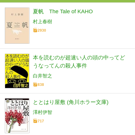
夏帆 The Tale of KAHO
村上春樹
2930
本を読むのが超速い人の頭の中ってど
うなってんの殺人事件
白井智之
838
ととはり屋敷 (角川ホラー文庫)
澤村伊智
717