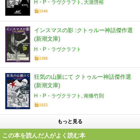
H・P・ラヴクラフト
大瀧啓裕
1546
インスマスの影 :クトゥルー神話傑作選
(新潮文庫)
H・P・ラヴクラフト
1396
狂気の山脈にて クトゥルー神話傑作選
(新潮文庫)
H・P・ラヴクラフト
南條竹則
1022
もっと見る
この本を読んだ人がよく読む本