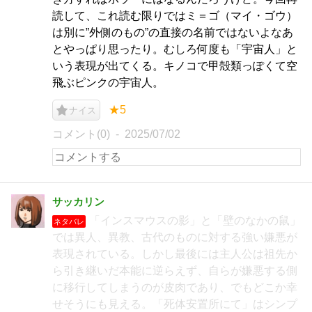
読して、これ読む限りではミ＝ゴ（マイ・ゴウ）
は別に”外側のもの”の直接の名前ではないよなあ
とやっぱり思ったり。むしろ何度も「宇宙人」と
いう表現が出てくる。キノコで甲殻類っぽくて空
飛ぶピンクの宇宙人。
★5
ナイス
コメント(0)
2025/07/02
サッカリン
「インスマウスの影」と「壁のなかの鼠」
ネタバレ
では異人、異教、古代のものに対する強い嫌悪が
表現されている。しかし最後には主人公は祖先か
ら引き継いだ本能に逆らえず、自らが嫌悪する側
に移行してしまうのが皮肉であり、でもどこか幸
せそうにも見える。「死体安置所にて」はシンプ