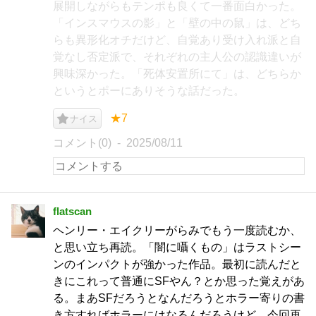
展開しながらもテンポも良くて一番面白かった。
「インスマウスの影」と「壁の中の鼠」は、どち
らも異形化オチだけど、自覚あり受け入れ派と自
覚なし否定派で、それぞれの主人公の認識違いが
興味深かった。「死体安置所にて」は、どちらか
というとポーにありそうな話だった。
★7
ナイス
コメント(0)
2025/08/11
flatscan
ヘンリー・エイクリーがらみでもう一度読むか、
と思い立ち再読。「闇に囁くもの」はラストシー
ンのインパクトが強かった作品。最初に読んだと
きにこれって普通にSFやん？とか思った覚えがあ
る。まあSFだろうとなんだろうとホラー寄りの書
き方すればホラーにはなるんだろうけど。今回再