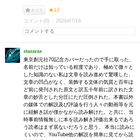
★12
ナイス
コメント(0)
2026/07/18
staxarax
東京創元社70記念カバーだったので手に取った、
名前だけは知っている程度であり、極めて微々と
した知識のない私は文章を読み進めて驚嘆した、
文章の凹凸がなく、装飾する文体の気質と百年ほ
ど前に発刊された原文と訳五十年前に訳された文
章の妙舌とした分圧にただ圧倒された。本書以外
の媒体での解説及び評論を行う人々の動画等を元
に紐解き話が僅かながら読み解けた。と共に、当
時事前情報無しに本を読み解き評価出来るであろ
う読者はまず居ないだろうと思う。 本当に読みに
くいので、YouTube他の解説を簡単に見てから読