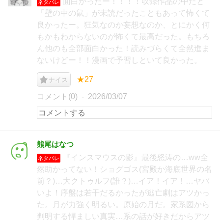
面白かったー！！！！収録作品の中だと
ネタバレ
「壁の中の鼠」が未読だったこともあって怖くて
良かったー。狂気なのか妄想なのか、とにかく何
もかもわからないのが怖くて最高だった。もちろ
ん他のも全部面白かった！読みづらくて全然進ま
ないけどー！！漫画で予習しといて良かった。
★27
ナイス
コメント(0)
2026/03/07
熊尾はなつ
『インスマウスの影』最後怒涛の…ww全
ネタバレ
然助かってない！ショグゴス(宮殿か海底世界の名
前？)…大クトゥルフ(誰？)…イア！イア！…ヤバ
いよ！序盤は若干だるかったが逃亡劇はアツかっ
た。月が力強く明るい。原始の月だ。家系図から
判明する悍ましい真実…系の話が好きだからアツ