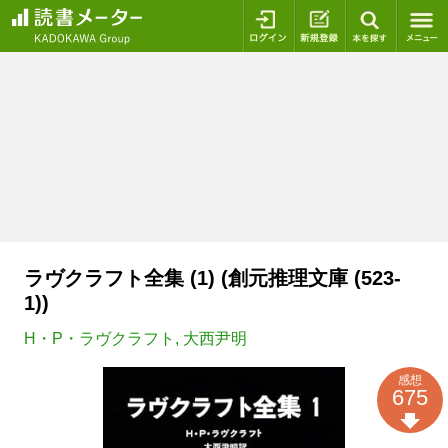
ログイン
新規登録
本を探
ラヴクラフト全集 (1) (創元推理文庫 (523‐
1))
H・P・ラヴクラフト
,
大西尹明
感想
675