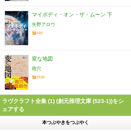
マイボディ・オン・ザ・ムーン 下
矢野アロウ
440
変な地図
雨穴
5538
ラヴクラフト全集 (1) (創元推理文庫 (523‐1))をシ
ェアする
本つぶやきをつぶやく