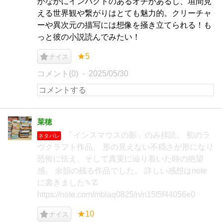
かなかにインパクトのあるオチがあるし、垣間見
える世界観や繋がりはとても魅力的。クリーチャ
ーや異次元の描写には想像を掻き立てられる！も
っと彼の小説読んでみたい！
★5
ナイス
コメント(0)
2025/05/30
菜穂
「インスマウスの影」のみ拝読。 初のラ
ネタバレ
ヴクラフト作品。 形の見えない不穏さが形になり
恐怖に怯え、そして真実に辿り着いた時の絶望
感。 余韻の残る作品でした。 詳しい感想はnote
に書きました✎☡
https://note.com/mblaq0825/n/n15f5f44056e0
★10
ナイス