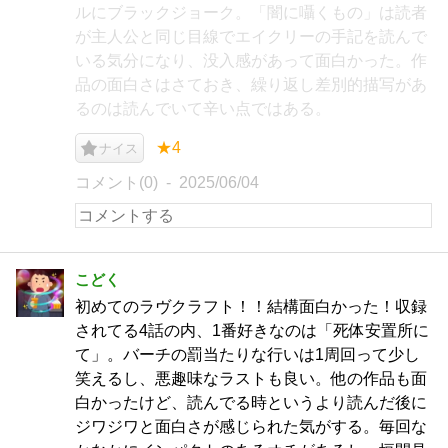
ルにブラックジョーク。「闇に囁くもの」は読者
が主人公と同じ目線でエイクリーの手記を読んで
いる気分になり、没入感があって面白かった。作
品の面白さはさておき、繰り返し差別的描写があ
るのは読んでいて辛い点ではある。
★4
ナイス
コメント(0)
2025/06/04
こどく
初めてのラヴクラフト！！結構面白かった！収録
されてる4話の内、1番好きなのは「死体安置所に
て」。バーチの罰当たりな行いは1周回って少し
笑えるし、悪趣味なラストも良い。他の作品も面
白かったけど、読んでる時というより読んだ後に
ジワジワと面白さが感じられた気がする。毎回な