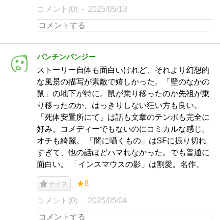
コメント(0)
2025/05/13
パンチンパンジー
ストーリー自体も面白いけれど、それより幻想的
な風景の描写が素敵で嬉しかった。「壁のなかの
鼠」の地下が特に。鼠が乗り移ったのか先祖が乗
り移ったのか、はっきりしない狂い方も良い。
「死体安置所にて」は話も文章のテンポも完全に
好み。コメディーでもないのにコミカルな感じ。
オチも綺麗。 「闇に囁くもの」はSFに振り切れ
すぎて、他の話ほどハマれなかった。でも普通に
面白い。 「インスマウスの影」は割愛。名作。
★8
ナイス
コメント(0)
2025/05/04