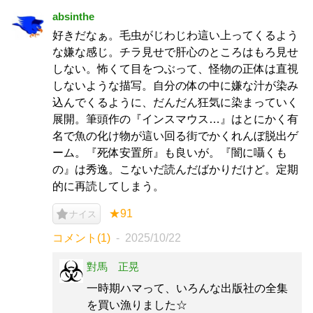
absinthe
好きだなぁ。毛虫がじわじわ這い上ってくるよう
な嫌な感じ。チラ見せで肝心のところはもろ見せ
しない。怖くて目をつぶって、怪物の正体は直視
しないような描写。自分の体の中に嫌な汁が染み
込んでくるように、だんだん狂気に染まっていく
展開。筆頭作の『インスマウス…』はとにかく有
名で魚の化け物が這い回る街でかくれんぼ脱出ゲ
ーム。『死体安置所』も良いが。『闇に囁くも
の』は秀逸。こないだ読んだばかりだけど。定期
的に再読してしまう。
★91
ナイス
コメント(1)
2025/10/22
對馬 正晃
一時期ハマって、いろんな出版社の全集
を買い漁りました☆