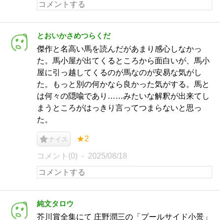
とおいかさめつらくだ
傑作と名高い馬を読んだがあまり感心しなかっ
た。馬小屋が出てくるところから面白いが、馬小
屋に引っ越してくるのが馬なのが安易な気がし
た。もっと別の何かなら良かった気がする。馬と
は何々の隠喩であり……みたいな解釈が出来てし
まうところがはっきり言ってつまらないと思っ
た。
★2
ナイス
コメント(0)
2025/08/18
純文タロウ
芥川賞全集にて 庄野潤三の「プールサイド小景」