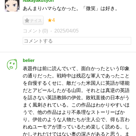
Nakayakusyon
あんまりハマらなかった。「微笑」は好き。
★4
ナイス
コメント(0)
2025/04/05
belier
表題作は前に読んでいて、面白かったという印象
の通りだった。戦時中は残忍な軍人であったこと
を自慢するくせに、敵だった米国人に英語が堪能
だとアピールしたがる山田。それとは真逆の英語
を話さない英語教師の伊佐。敗戦直後の日本がう
まく風刺されている。この作品はわかりやすいほ
うで、他の作品はより不条理なストーリーばか
り。伊佐のような人物たちが主人公で、得も言わ
れぬユーモアが漂っているため楽しく読める。し
かしそれだけではない奥の深さがあると思う。ま