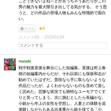
ことできないよね～とか言っちゃうあたりがこの
男の魅力を最大限引き出してる気がする。 そう思
うと、どの作品の登場人物もみんな特徴的で面白
い。
★8
ナイス
コメント(0)
2025/01/24
masabi
戦中戦後直後を舞台にした短編集。直接は村上春
樹の短編案内からだが、それ以前にも保坂和志が
勧めていたはずだ。普段なら手に取らないような
作品だったが、よくわからないものも含めて楽し
く読めた。悲惨な状況でも独特なユーモアでくす
りと笑ってしまう。次に挑むとしたら長編かな。
小銃から年上の女性を空想し、人妻との体験を追
体験しながらもある出来事から銃を捨てる「小