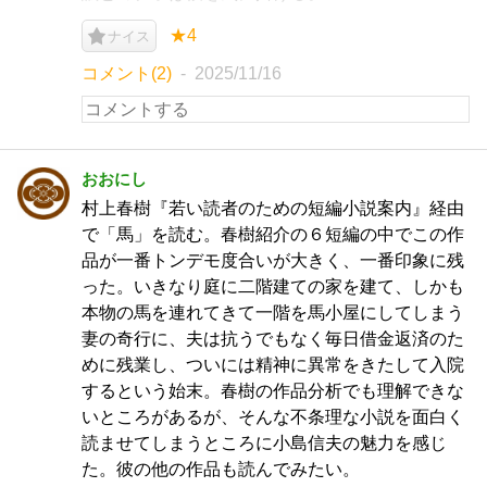
★4
ナイス
コメント(2)
2025/11/16
おおにし
村上春樹『若い読者のための短編小説案内』経由
で「馬」を読む。春樹紹介の６短編の中でこの作
品が一番トンデモ度合いが大きく、一番印象に残
った。いきなり庭に二階建ての家を建て、しかも
本物の馬を連れてきて一階を馬小屋にしてしまう
妻の奇行に、夫は抗うでもなく毎日借金返済のた
めに残業し、ついには精神に異常をきたして入院
するという始末。春樹の作品分析でも理解できな
いところがあるが、そんな不条理な小説を面白く
読ませてしまうところに小島信夫の魅力を感じ
た。彼の他の作品も読んでみたい。