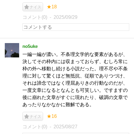
★18
ナイス
コメント(0)
2025/09/29
no5uke
一編一編が濃い。不条理文学的な要素があるが、
決してその枠内には収まっておらず、むしろ常に
枠の外へ移動し続ける小説だった。理不尽や不条
理に対して驚くほど無抵抗、従順でありつづけ、
それは諦念ではなく理屈ありきの行動なのだが、
一度文章になるとなんとも可笑しい。ですますの
後に崩れた文章がすぐに現れたり、破調の文章で
あったりなかなかに難解である。
★16
ナイス
コメント(0)
2025/08/27