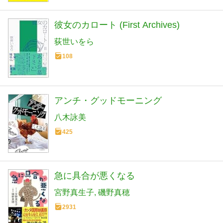
彼女のカロート (First Archives)
荻世いをら
108
アンチ・グッドモーニング
八木詠美
425
急に具合が悪くなる
宮野真生子
磯野真穂
2931