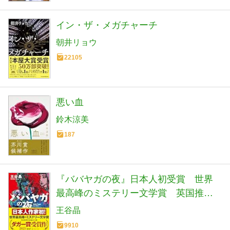
イン・ザ・メガチャーチ
朝井リョウ
22105
悪い血
鈴木涼美
187
『ババヤガの夜』日本人初受賞 世界
最高峰のミステリー文学賞 英国推理
作家協会賞(ダガー賞） (河出文庫 お 46-
王谷晶
1)
9910