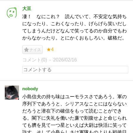
大豆
凄！ なにこれ？ 読んでいて、不安定な気持ち
になったり、こわくなったり、げらげら笑いだし
てしまうんだけどなんで笑ってるのか自分でもわ
からなかったり。とにかくおもしろい。破格だ。
★4
ナイス
コメント(0)
2026/02/16
nobody
小島信夫の持ち味はユーモラスさであろう。軍の
序列下であろうと、シリアスなことにはならない
だろうと潜在下の確信をもって読むことができ
る。閣下に失礼を働いた廉で割腹せよと命じられ
ても臍を見て一つ星といえば大尉は快活に笑って
許す。そして小島らしさは軍隊ものよりも戦後日