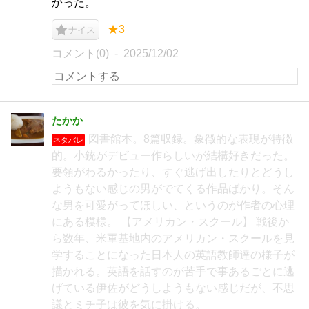
かった。
★3
ナイス
コメント(0)
2025/12/02
たかか
図書館本。8篇収録。象徴的な表現が特徴
ネタバレ
的。小銃がデビュー作らしいが結構好きだった。
要領がわるかったり、すぐ逃げ出したりとどうし
ようもない感じの男がでてくる作品ばかり。そん
な男を可愛がってほしい、というのが作者の心理
にある模様。 【アメリカン・スクール】 戦後か
ら数年、米軍基地内のアメリカン・スクールを見
学することになった日本人の英語教師達の様子が
描かれる。英語を話すのが苦手で事あるごとに逃
げている伊佐がどうしようもない感じだが、不思
議とミチ子は彼を気に掛ける。