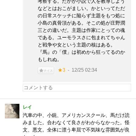
考察する。たかが小説で人を教導しよう
などとはおこがましい。かといってただ
の日常スケッチに陥らず主題をもつ処に
小島の真骨頂がある。そこの処が庄野潤
三との違いだ。主題は作家にとっての魂
である。ユーモラスさに包まれてちゃん
と戦争や女という主題の核はある。
『馬』の「僕」は初めから狂ってるのか
もしれぬ。
★3
12/25 02:34
ナイス
レイ
汽車の中、小銃、アメリカンスクール、馬だけ読
みました。合わなくて良さがわからなかった。怪
文、悪文。全体に漂う卑屈で不気味な雰囲気が良