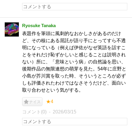
Ryosuke Tanaka
表題作を筆頭に風刺的なおかしさがあるのだけ
ど、その核にある屈託が語り手にとってすら不透
明になっている（例えば伊佐がなぜ英語を話すこ
とをそれだけ恥ずかしいと感じることは説明され
ない）所に、「意味という病」の自然論を思い、
後期作品の無限連想の萌芽を見た。54年に庄野と
小島が芥川賞を取った時、そういうところが必ず
しも評価されたわけではなさそうだけど、面白い
取り合わせという気がする。
★4
ナイス
コメント(0)
2026/03/15