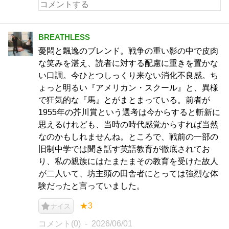
BREATHLESS
憂悶と飄逸のブレンド。戦争の重い影の中で皮肉
な笑みを湛え、読者に対する配慮に重きを置かな
い口調。今ひとつしっくり来ない消化不良感。ち
ょっと明るい『アメリカン・スクール』と、異様
で狂気的な『馬』とがまとまっている。前者が
1955年の芥川賞という選考は今からすると斬新に
思えるけれども、当時の時代感覚からすれば当然
なのかもしれませんね。ところで、戦前の一部の
旧制中学では聞き話す英語教育が徹底されてお
り、私の親族にはたまたまその教育を受けた故人
が二人いて、坊主頭の田舎者にとっては強烈な体
験だったと言っていました。
★3
ナイス
コメント(0)
2026/06/01