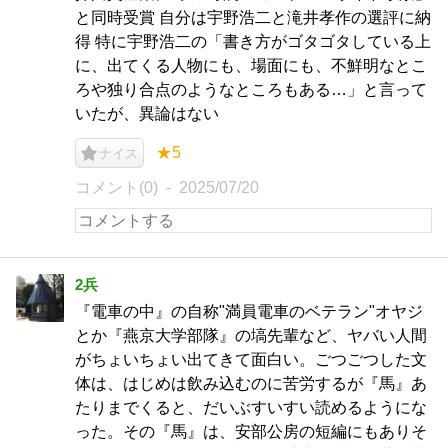
と同時受賞 自分は宇野浩二と滝井孝作の選評に納
得 特に宇野浩二の「書き方がゴタゴタしている上
に、出てくる人物にも、場面にも、不鮮明なとこ
ろや独り合点のようなところもある…」と言って
いたが、異論はない
★5
ナイス
コメント(0)
2025/07/20
2兵
『電車の中』の自称"満員電車のベテラン"オヤジ
とか『燕京大学部隊』の塙先輩など、ヤバい人間
がちょいちょい出てきて面白い。ごつごつした文
体は、はじめは飲み込むのに苦労するが『馬』あ
たりまでくると、だいぶすいすい読めるようにな
った。その『馬』は、安部公房の短編にもありそ