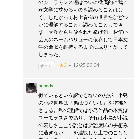
のシーラカンス達はついに徹底的に我々
が文学に求めるものを認めることはな
く、したがって村上春樹の世界性などつ
いに理解することも認めることもでき
ず、大衆から見放された挙げ句、お笑い
芸人のネームバリューに依存して日本文
学の命脈を維持するまでに成り下がって
しまった。
★3
12/25 02:34
ナイス
nobody
似ているという訳でもないのだが、小島
の小説世界は『男はつらいよ』を彷彿と
させる。私の理解では小島作品の本質は
ユーモラスさであり、それは小島が小説
の哀しさ＿＿小説とは所詮庶民の手慰み
に過ぎない＿＿を達観した上でのことと