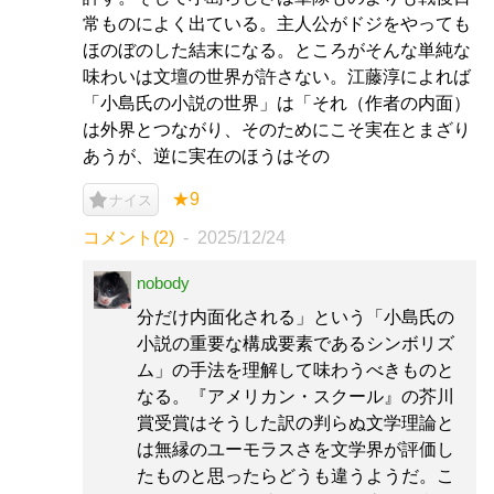
常ものによく出ている。主人公がドジをやっても
ほのぼのした結末になる。ところがそんな単純な
味わいは文壇の世界が許さない。江藤淳によれば
「小島氏の小説の世界」は「それ（作者の内面）
は外界とつながり、そのためにこそ実在とまざり
あうが、逆に実在のほうはその
★9
ナイス
コメント(2)
2025/12/24
nobody
分だけ内面化される」という「小島氏の
小説の重要な構成要素であるシンボリズ
ム」の手法を理解して味わうべきものと
なる。『アメリカン・スクール』の芥川
賞受賞はそうした訳の判らぬ文学理論と
は無縁のユーモラスさを文学界が評価し
たものと思ったらどうも違うようだ。こ