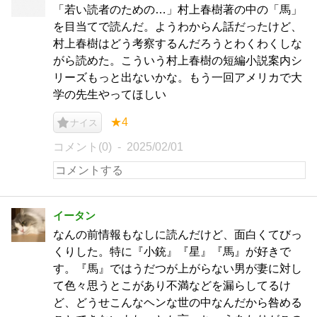
「若い読者のための…」村上春樹著の中の「馬」
を目当てで読んだ。ようわからん話だったけど、
村上春樹はどう考察するんだろうとわくわくしな
がら読めた。こういう村上春樹の短編小説案内シ
リーズもっと出ないかな。もう一回アメリカで大
学の先生やってほしい
★4
ナイス
コメント(0)
2025/02/01
イータン
なんの前情報もなしに読んだけど、面白くてびっ
くりした。特に『小銃』『星』『馬』が好きで
す。『馬』ではうだつが上がらない男が妻に対し
て色々思うとこがあり不満などを漏らしてるけ
ど、どうせこんなヘンな世の中なんだから咎める