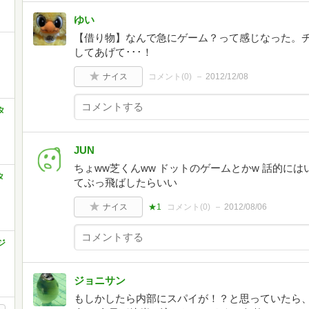
ゆい
【借り物】なんで急にゲーム？って感じなった。チ
してあげて･･･！
ナイス
コメント(
0
)
2012/12/08
タ
JUN
ちょww芝くんww ドットのゲームとかw 話的に
タ
てぶっ飛ばしたらいい
ナイス
★1
コメント(
0
)
2012/08/06
タジ
ジョニサン
もしかしたら内部にスパイが！？と思っていたら、