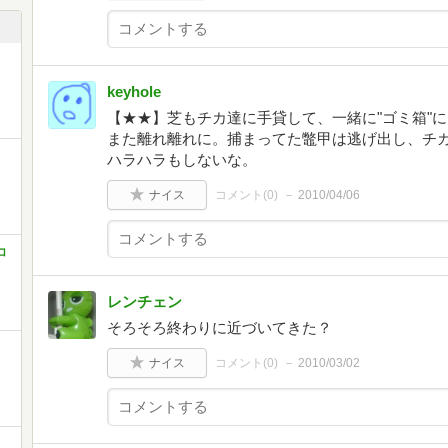
keyhole
【★★】芝もチカ達に手貸して、一緒に"ゴミ箱"
また離れ離れに。捕まってた鼈甲は逃げ出し、チ
ハラハラもしないな。
ナイス
コメント(
0
)
2010/04/06
コ
レンチェン
そろそろ終わりに近づいてきた？
ナイス
コメント(
0
)
2010/03/02