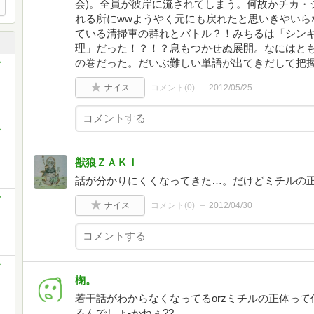
会)。全員が彼岸に流されてしまう。何故かチカ・
れる所にwwようやく元にも戻れたと思いきやいら
ている清掃車の群れとバトル？！みちるは「シン
理」だった！？！？息もつかせぬ展開。なにはとも
の巻だった。だいぶ難しい単語が出てきだして把握
ナイス
コメント(
0
)
2012/05/25
獣狼ＺＡＫＩ
話が分かりにくくなってきた…。だけどミチルの
ナイス
コメント(
0
)
2012/04/30
椈。
若干話がわからなくなってるorzミチルの正体っ
るんでしょ-かねぇ??