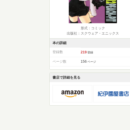
形式：コミック
出版社：スクウェア・エニックス
本の詳細
登録数
219
登録
ページ数
156
ページ
書店で詳細を見る