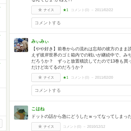
ナイス
★1
コメント(
0
)
2011/02/22
みぃみぃ
【やや好き】前巻からの流れは忘却の彼方のまま読ん
えず彼岸世界のゴミ箱内での戦いが継続中で、み
だろうか？ ずっと放置積読してたので13巻も買
だけど出てるのだろうか？
ナイス
★1
コメント(
0
)
2011/02/20
こはね
ドットの話から急にどうしたｗってなってしまっ
ナイス
コメント(
0
)
2010/12/12