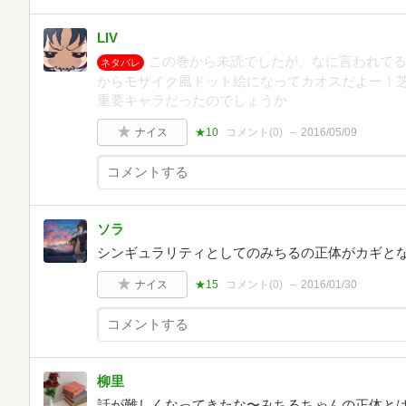
LIV
この巻から未読でしたが、なに言われてるのか
ネタバレ
からモザイク風ドット絵になってカオスだよー！
重要キャラだったのでしょうか
ナイス
★10
コメント(
0
)
2016/05/09
ソラ
シンギュラリティとしてのみちるの正体がカギと
ナイス
★15
コメント(
0
)
2016/01/30
柳里
話が難しくなってきたな〜みちるちゃんの正体と