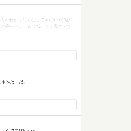
わからなくなってきた\(^o^)/途中
芝が意外とここまで残ってて驚きです。
なるみたいだ。
は。次で最終回かぁ。