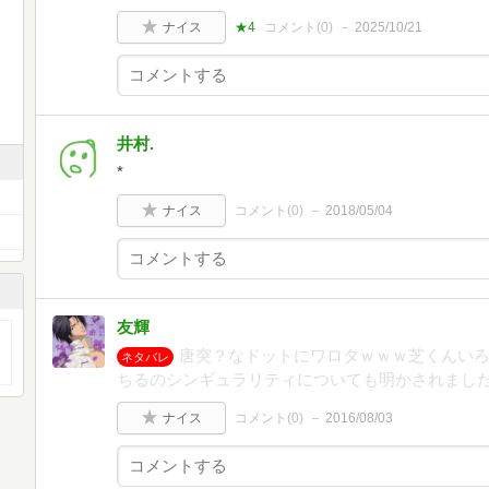
ナイス
★4
コメント(
0
)
2025/10/21
井村.
*
ナイス
コメント(
0
)
2018/05/04
友輝
唐突？なドットにワロタｗｗｗ芝くんい
ネタバレ
ちるのシンギュラリティについても明かされまし
ナイス
コメント(
0
)
2016/08/03