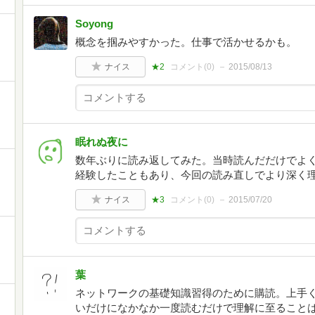
Soyong
概念を掴みやすかった。仕事で活かせるかも。
ナイス
★2
コメント(
0
)
2015/08/13
眠れぬ夜に
数年ぶりに読み返してみた。当時読んだだけでよ
経験したこともあり、今回の読み直しでより深く
ナイス
★3
コメント(
0
)
2015/07/20
葉
ネットワークの基礎知識習得のために購読。上手
いだけになかなか一度読むだけで理解に至ること