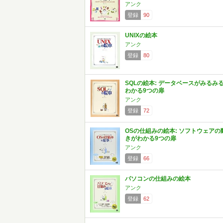
アンク
登録
90
UNIXの絵本
アンク
登録
80
SQLの絵本: データベースがみるみ
わかる9つの扉
アンク
登録
72
OSの仕組みの絵本: ソフトウェアの
きがわかる9つの扉
アンク
登録
66
パソコンの仕組みの絵本
アンク
登録
62