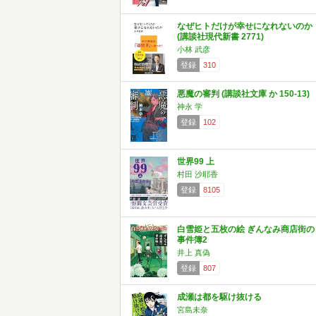
なぜヒトだけが幸せになれないのか
(講談社現代新書 2771)
小林 武彦
登録
310
悪魔の審判 (講談社文庫 か 150-13)
神永 学
登録
102
世界99 上
村田 沙耶香
登録
8105
白雪姫と五枚の絵 ぎんなみ商店街の
事件簿2
井上 真偽
登録
807
成瀬は都を駆け抜ける
宮島未奈