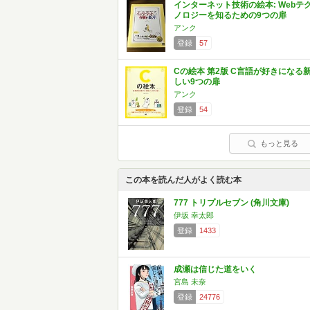
インターネット技術の絵本: Webテ
ノロジーを知るための9つの扉
アンク
登録
57
Cの絵本 第2版 C言語が好きになる
しい9つの扉
アンク
登録
54
もっと見る
この本を読んだ人がよく読む本
777 トリプルセブン (角川文庫)
伊坂 幸太郎
登録
1433
成瀬は信じた道をいく
宮島 未奈
登録
24776