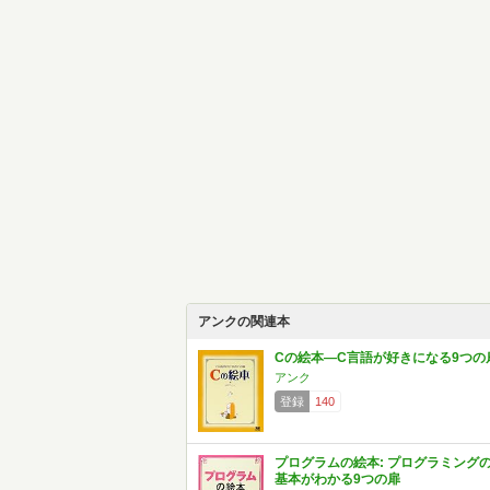
アンクの関連本
Cの絵本―C言語が好きになる9つの
アンク
登録
140
プログラムの絵本: プログラミング
基本がわかる9つの扉