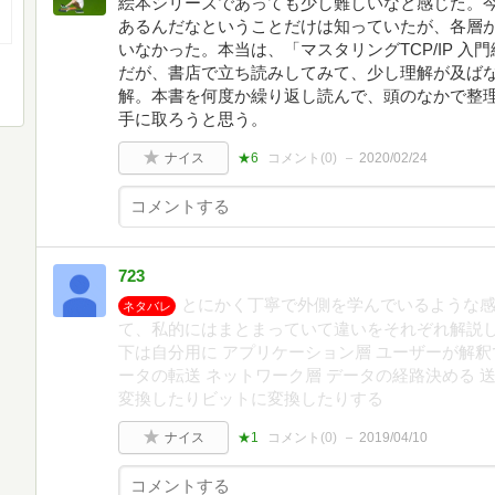
絵本シリーズであっても少し難しいなと感じた。今
あるんだなということだけは知っていたが、各層
いなかった。本当は、「マスタリングTCP/IP 
だが、書店で立ち読みしてみて、少し理解が及ば
解。本書を何度か繰り返し読んで、頭のなかで整
手に取ろうと思う。
ナイス
★6
コメント(
0
)
2020/02/24
723
とにかく丁寧で外側を学んでいるような感
ネタバレ
て、私的にはまとまっていて違いをそれぞれ解説
下は自分用に アプリケーション層 ユーザーが解釈
ータの転送 ネットワーク層 データの経路決める 送
変換したりビットに変換したりする
ナイス
★1
コメント(
0
)
2019/04/10