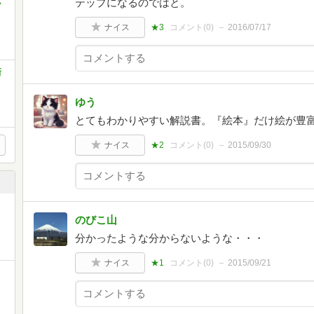
テップになるのではと。
ク
ナイス
★3
コメント(
0
)
2016/07/17
新
ゆう
とてもわかりやすい解説書。『絵本』だけ絵が豊
ナイス
★2
コメント(
0
)
2015/09/30
のびこ山
分かったような分からないような・・・
ナイス
★1
コメント(
0
)
2015/09/21