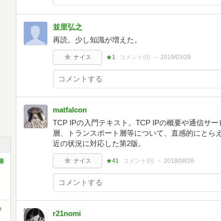
並里弘之
再読。少し知識が増えた。
ナイス
★1
コメント(
0
)
2019/03/29
matfalcon
TCP IPの入門テキスト。TCP IPの概要や通
層、トランスポート層等について、直感的にとら
近の状況に対応した第2版。
ナイス
★41
コメント(
0
)
2018/08/26
扉
の
r21nomi