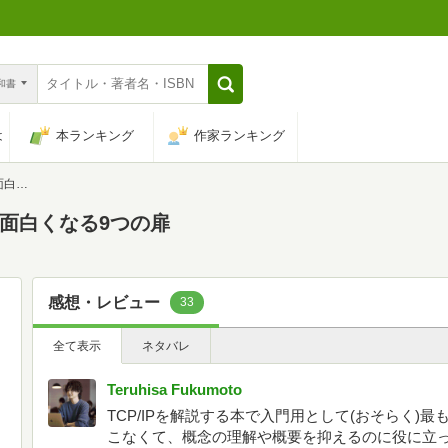
n和書
は
本ランキング
作家ランキング
つの扉
クが面白くなる9つの扉
感想・レビュー
33
全て表示
ネタバレ
Teruhisa Fukumoto
TCP/IPを解説する本で入門用として(おそらく)
こなくて、概念の理解や概要を抑えるのに役に立