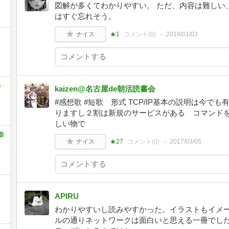
図解が多くてわかりやすい。 ただ、内容は難しい
はすぐ忘れそう。
ナイス
★1
コメント(
0
)
2018/01/03
る
kaizen@名古屋de朝活読書会
#感想歌 #短歌 形式 TCP/IP基本の説明は今
りますし２割は新規のサービスがある コマンドを
しい物で
動
ナイス
★27
コメント(
0
)
2017/03/05
APIRU
わかりやすいし読みやすかった。イラストもイメ
ルの通りネットワークは面白いと思える一冊でし