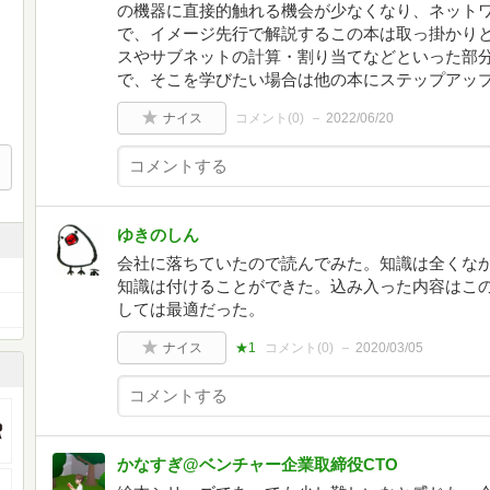
の機器に直接的触れる機会が少なくなり、ネット
で、イメージ先行で解説するこの本は取っ掛かりと
スやサブネットの計算・割り当てなどといった部
で、そこを学びたい場合は他の本にステップアッ
ナイス
コメント(
0
)
2022/06/20
ゆきのしん
会社に落ちていたので読んでみた。知識は全くな
知識は付けることができた。込み入った内容はこ
しては最適だった。
ナイス
★1
コメント(
0
)
2020/03/05
かなすぎ@ベンチャー企業取締役CTO