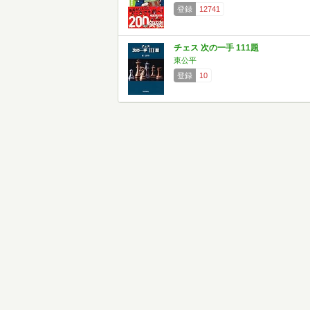
登録
12741
チェス 次の一手 111題
東公平
登録
10