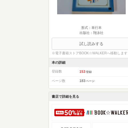
形式：単行本
出版社：翔泳社
試し読みする
※電子書籍ストアBOOK☆WALKERへ移動します
本の詳細
登録数
153
登録
ページ数
183
ページ
書店で詳細を見る