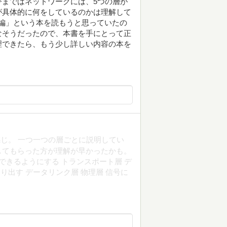
まではネットワークには、5つの層が
が具体的に何をしているのかは理解して
入門編」という本を読もうと思っていたの
なそうだったので、本書を手にとって正
理できたら、もう少し詳しい内容の本を
じ。 一つ一つの層ごとに説明してい
してもらった方が理解が早かったかも。
できるようにする トランスポート層 デ
り出す データリンク層 物理層 信号に