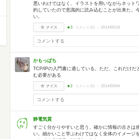
悪いわけではなく、イラストを用いながらネット
約していたので意識的に読み込むことが出来た。
い。
ナイス
★3
コメント(
0
)
2014/05/19
かもっぱち
TCP/IPの入門書に適している。ただ、これだけ
む必要がある
ナイス
★2
コメント(
0
)
2014/05/04
静電気質
すごく分かりやすいと思う。確かに情報の古さは
い。細かいこと学ぶわけではなく全体のイメージ