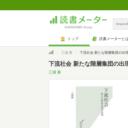
Amazo
トップ
読書メーターと
トップ
三浦 展
下流社会 新たな階層集団の出現 (光文社
下流社会 新たな階層集団の出現
三浦 展