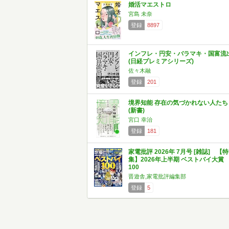
婚活マエストロ
宮島 未奈
登録
8897
インフレ・円安・バラマキ・国富流
(日経プレミアシリーズ)
佐々木融
登録
201
境界知能 存在の気づかれない人たち
(新書)
宮口 幸治
登録
181
家電批評 2026年 7月号 [雑誌] 【特
集】2026年上半期 ベストバイ大賞
100
晋遊舎,家電批評編集部
登録
5