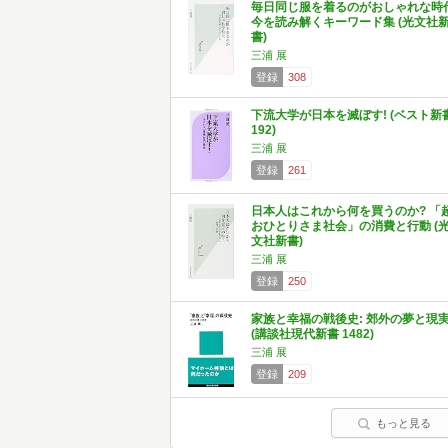
毎日同じ服を着るのがおしゃれな時
今を読み解くキーワード集 (光文社
書)
三浦 展
登録
308
下流大学が日本を滅ぼす! (ベスト新
192)
三浦 展
登録
261
日本人はこれから何を買うのか? 「
おひとりさま社会」の消費と行動 (
文社新書)
三浦 展
登録
250
家族と幸福の戦後史: 郊外の夢と現
(講談社現代新書 1482)
三浦 展
登録
209
もっと見る