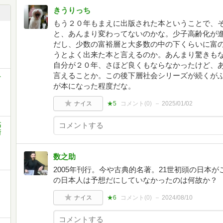
きうりっち
もう２０年もまえに出版された本ということで、
と、あんまり変わってないのかな。少子高齢化が
だし、少数の富裕層と大多数の中の下くらいに富
うとよく出来た本と言えるのか。あんまり驚きも
自分が２０年、さほど良くもならなかったけど、
言えることか。この後下層社会シリーズが続くが
そ
が本になった程度だな。
ナイス
★5
コメント(
0
)
2025/01/02
高
新
数之助
2005年刊行。今や古典的名著。21世初頭の日本
の日本人は予想だにしていなかったのは何故か？
ナイス
★6
コメント(
0
)
2024/08/10