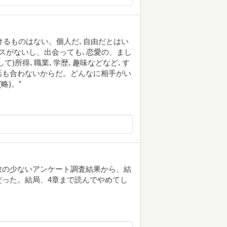
つけるものはない。個人だ､自由だとはい
スがないし、出会っても､恋愛の、まし
て)所得､職業､学歴､趣味などなど､す
話も合わないからだ。どんなに相手がい
略)。”
数の少ないアンケート調査結果から、結
った。結局、4章まで読んでやめてし