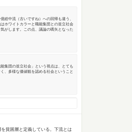
一億総中流（古いですね）への回帰も違う、
他はホワイトカラーと職能集団との並立社会
な気がします。この点、議論の嚆矢となった
職能集団の並立社会」という視点は、とても
なく、多様な価値観を認める社会ということ
層を貧困層と定義している。下流とは