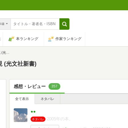
n和書
は
本ランキング
作家ランキング
新書)
 (光文社新書)
感想・レビュー
357
全て表示
ネタバレ
●●
2005年の本。
ネタバレ