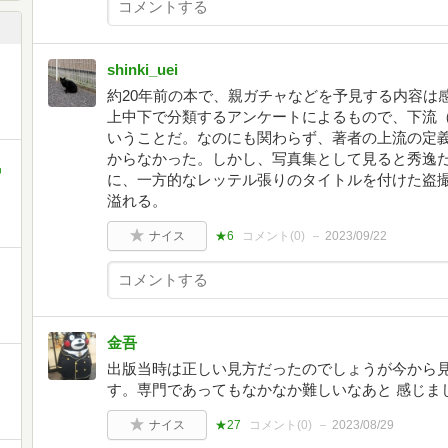
shinki_uei
約20年前の本で、親ガチャなどを予見する内容は
上中下で分類するアンケートによるもので、下流
いうことだ。なのにも関わらず、著者の上流の定
からなかった。しかし、写真集として見ると秀逸
中
に、一方的なレッテル張りのタイトルを付けた盗
溢れる。
ナイス
★6
コメント(
0
)
2023/09/22
金吾
出版当時は正しい見方だったのでしょうが今から
す。専門であってもなかなか難しいなあと 感じま
ナイス
★27
コメント(
0
)
2023/08/29