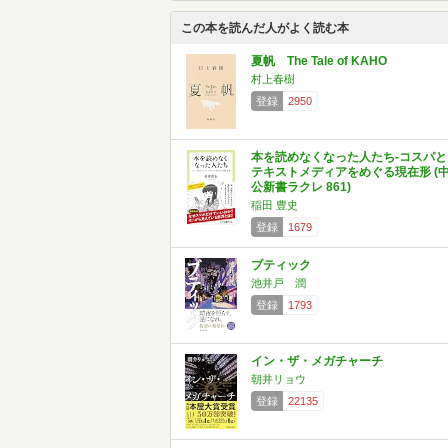
この本を読んだ人がよく読む本
夏帆 The Tale of KAHO
村上春樹
登録
2950
本を読めなくなった人たち-コスパと
テキストメディアをめぐる現在形 (
公新書ラクレ 861)
稲田 豊史
登録
1679
ブティック
池井戸 潤
登録
1793
イン・ザ・メガチャーチ
朝井リョウ
登録
22135