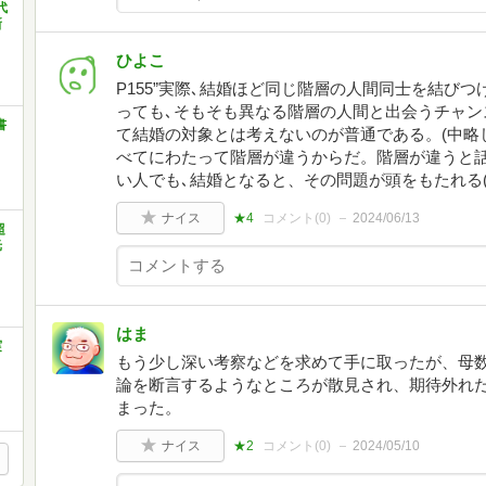
代
新
ひよこ
P155”実際､結婚ほど同じ階層の人間同士を結び
っても､そもそも異なる階層の人間と出会うチャン
書
て結婚の対象とは考えないのが普通である。(中略し
べてにわたって階層が違うからだ。階層が違うと
い人でも､結婚となると、その問題が頭をもたれる(
ナイス
★4
コメント(
0
)
2024/06/13
超
光
はま
実
もう少し深い考察などを求めて手に取ったが、母
論を断言するようなところが散見され、期待外れだ
まった。
ナイス
★2
コメント(
0
)
2024/05/10