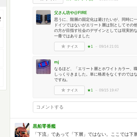
父さん坊や@FIRE
思うに、階層の固定化は避けたいが、同時に
ドイツではないがエリート層は別としてその
の方が目指す社会のデザインとしては現実的
一冊ではありました
ナイス
★1
09/14 21:01
mj
なるほど、「エリート層とホワイトカラー、
しっくりきました。単に格差をなくすのでは
ですね。
ナイス
★1
09/15 19:47
黒船零番艦
「下流」であって「下層」ではない。ここでは下