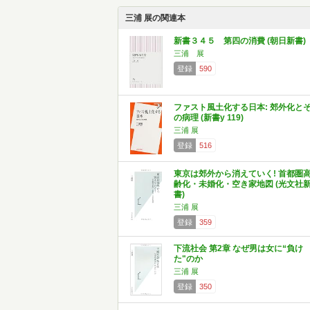
三浦 展の関連本
新書３４５ 第四の消費 (朝日新書)
三浦 展
登録
590
ファスト風土化する日本: 郊外化と
の病理 (新書y 119)
三浦 展
登録
516
東京は郊外から消えていく! 首都圏
齢化・未婚化・空き家地図 (光文社
書)
三浦 展
登録
359
下流社会 第2章 なぜ男は女に“負け
た"のか
三浦 展
登録
350