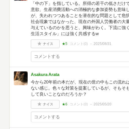
「中の下」を指している。所得の若干の低さだけ
意欲、生産消費活動への消極的な参加姿勢も意味
が、失われつつあることを潜在的な問題として危
社会現象ではなかった、現在の外国人労働者の大
与えているのかを思うと、興味がわく。下流に強
生活スタイル」には強く共感するw
ナイス
★5
コメント(
0
)
2025/08/31
Asakura Arata
今から20年前の本だが、現在の世の中もこの流れ
ない感じ。色々な対策を提案しているが、そもそ
して良いことなのだろうか？
ナイス
★6
コメント(
0
)
2025/05/20