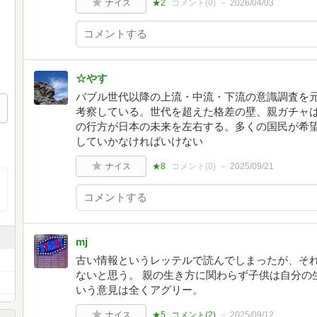
ナイス
★2
コメント(
0
)
2026/04/03
☆やす
バブル世代以降の上流・中流・下流の意識調査を
考察している。世代を超えた格差の壁、親ガチャ
の行方が日本の未来を左右する。多くの国民が希
していかなければいけない
ナイス
★8
コメント(
0
)
2025/09/21
mj
古い情報というレッテルで読んでしまったが、それ
ないと思う。 親の生き方に関わらず子供は自分の
いう意見は全くアグリー。
ナイス
★5
コメント(
2
)
2025/09/12