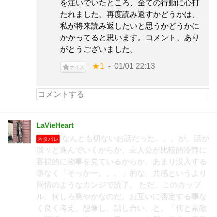
を注いでいたところ、全ての行動に心打
たれました。再度読み返すかどうかは、
私が将来読み返したいと思うかどうかに
かかってると思います。コメント、あり
がとうございました。
★1
01/01 22:13
ナイス
LaVieHeart
なんとも切ないお話だった。。。が、話が
ネタバレ
淡々と進んでいくからか、主人公が比較的冷静に
客観的に物事を見ているからか、あまり没入する
事なく「そっかー。。。」的な、共感というより
同情のようなカンジで読了。 ただ、このカップ
ル、何しろ爽やかなのだ。お互いに否定する事な
く良く考え、想像し、話し合い、と、「何と素敵