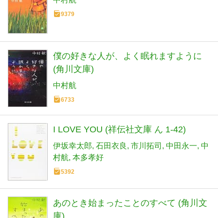
9379
僕の好きな人が、よく眠れますように
(角川文庫)
中村航
6733
I LOVE YOU (祥伝社文庫 ん 1-42)
伊坂幸太郎
石田衣良
市川拓司
中田永一
中
村航
本多孝好
5392
あのとき始まったことのすべて (角川文
庫)