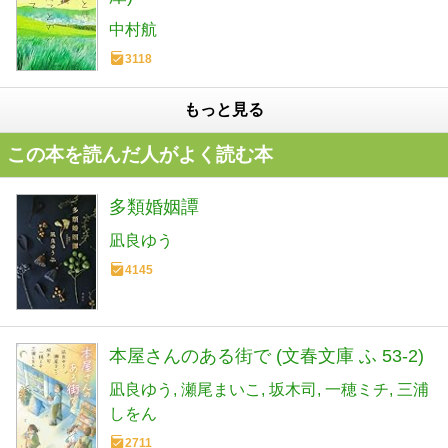
中村航
3118
もっと見る
この本を読んだ人がよく読む本
多類婚姻譚
凪良ゆう
4145
本屋さんのある街で (文春文庫 ふ 53-2)
凪良ゆう
瀬尾まいこ
坂木司
一穂ミチ
三浦
しをん
2711