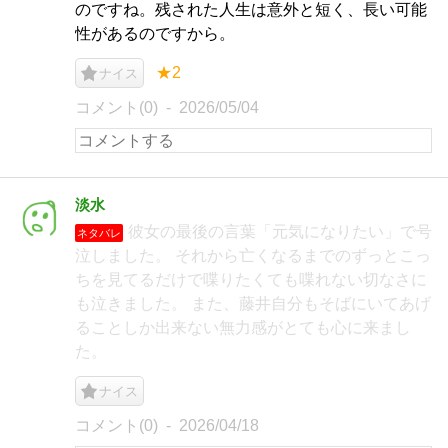
のですね。残された人生は意外と短く、長い可能
性があるのですから。
★2
ナイス
コメント(0)
2026/05/04
淡水
彼女の最後の言葉「元気になりたい」で号
ネタバレ
泣しました。 それから亡くなるまでのずっとこっ
ちを見てるだけで喋りたくても喋れない切なさに
も泣きました。 また、藤井自分もそばにいてあげ
ることしか出来ない無力感がとても心に来まし
た。
ナイス
コメント(0)
2026/04/18