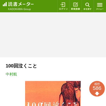
ログイン
新規登録
本を探
100回泣くこと
中村航
感想
586