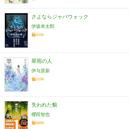
さよならジャバウォック
伊坂幸太郎
8392
翠雨の人
伊与原新
2158
失われた貌
櫻田智也
8885