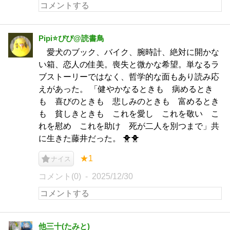
Pipi⭐️ぴぴ@読書鳥
愛犬のブック、バイク、腕時計、絶対に開かな
い箱、恋人の佳美。喪失と微かな希望。単なるラ
ブストーリーではなく、哲学的な面もあり読み応
えがあった。 「健やかなるときも 病めるとき
も 喜びのときも 悲しみのときも 富めるとき
も 貧しきときも これを愛し これを敬い こ
れを慰め これを助け 死が二人を別つまで」共
に生きた藤井だった。 🐥🐥
★1
ナイス
コメント(0)
2025/12/30
他三十(たみと)