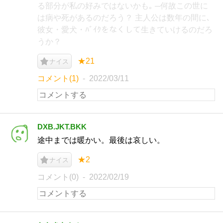
る部分が私の好みではないかも｡ ─何故この世に
は病や死があるのだろう？ 主人公は数年の間に､
彼女・愛犬・ﾊﾞｲｸをなくして生きていけるのだろ
うか？
★21
ナイス
コメント(1)
2022/03/11
DXB.JKT.BKK
途中までは暖かい。最後は哀しい。
★2
ナイス
コメント(0)
2022/02/19