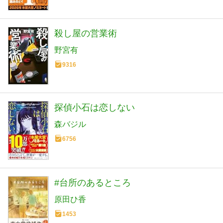
殺し屋の営業術
野宮有
9316
探偵小石は恋しない
森バジル
6756
#台所のあるところ
原田ひ香
1453