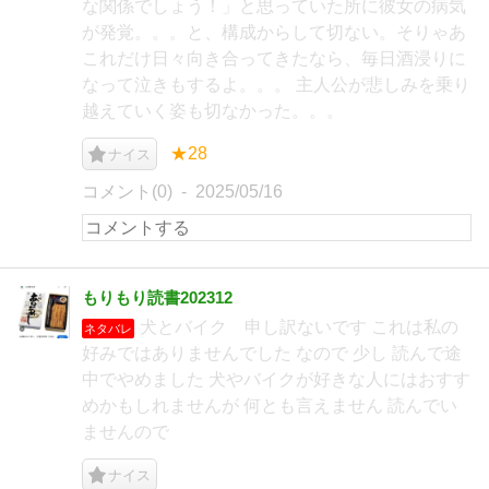
な関係でしょう！」と思っていた所に彼女の病気
が発覚。。。と、構成からして切ない。そりゃあ
これだけ日々向き合ってきたなら、毎日酒浸りに
なって泣きもするよ。。。 主人公が悲しみを乗り
越えていく姿も切なかった。。。
★28
ナイス
コメント(0)
2025/05/16
もりもり読書202312
犬とバイク 申し訳ないです これは私の
ネタバレ
好みではありませんでした なので 少し 読んで途
中でやめました 犬やバイクが好きな人にはおすす
めかもしれませんが 何とも言えません 読んでい
ませんので
ナイス