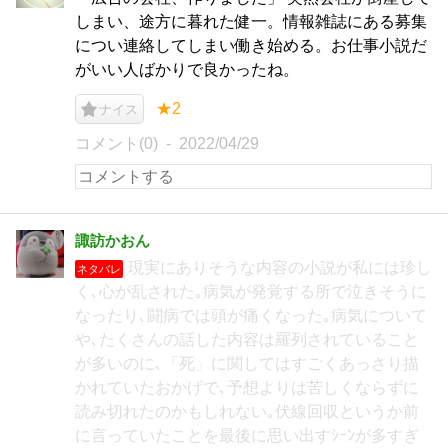
しまい、途方に暮れた健一。情報雑誌にある募集
につい連絡してしまい働き始める。お仕事小説だ
がいい人ばかりで良かったね。
★2
ナイス
コメント(0)
2022/04/29
諏訪かおん
現実にありそうな内容の小説が私には珍し
ネタバレ
く､心が乱された｡病気が発覚する所で泣きそうに
なったり､闘病では頭が痛くなった｡病気について
や､たくさんの話した内容は羅列されていること
が多いのに､「死」に関してはすごくあっさり描
かれていたおかげで､予想よりは苦しくならずに
読み切れたのかもしれない｡伏線回収というか前
に言っていたことを最後に思い出すｼｰﾝが多すぎ