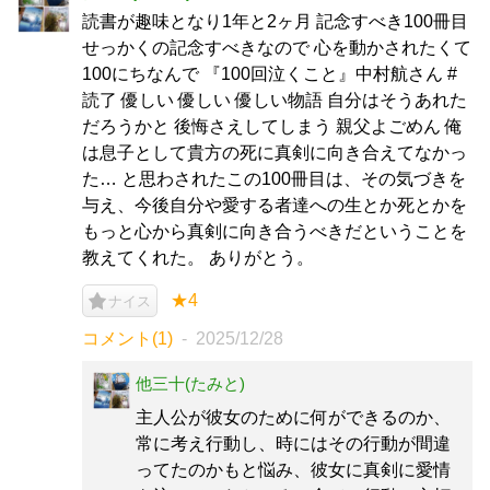
読書が趣味となり1年と2ヶ月 記念すべき100冊目
せっかくの記念すべきなので 心を動かされたくて
100にちなんで 『100回泣くこと』中村航さん #
読了 優しい 優しい 優しい物語 自分はそうあれた
だろうかと 後悔さえしてしまう 親父よごめん 俺
は息子として貴方の死に真剣に向き合えてなかっ
た… と思わされたこの100冊目は、その気づきを
与え、今後自分や愛する者達への生とか死とかを
もっと心から真剣に向き合うべきだということを
教えてくれた。 ありがとう。
★4
ナイス
コメント(1)
2025/12/28
他三十(たみと)
主人公が彼女のために何ができるのか、
常に考え行動し、時にはその行動が間違
ってたのかもと悩み、彼女に真剣に愛情