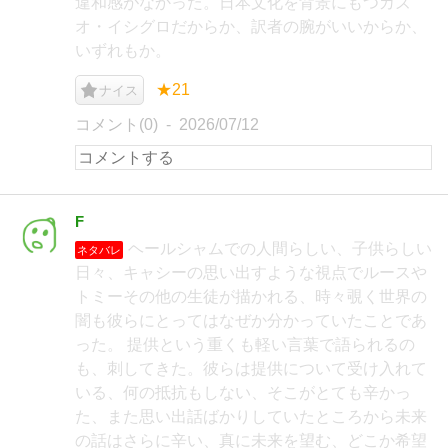
違和感がなかった。日本文化を背景にもつカズ
オ・イシグロだからか、訳者の腕がいいからか、
いずれもか。
★21
ナイス
コメント(0)
2026/07/12
F
ヘールシャムでの人間らしい、子供らしい
ネタバレ
日々、キャシーの思い出すような視点でルースや
トミーその他の生徒が描かれる、時々覗く世界の
闇も彼らにとってはなぜか分かっていたことであ
った。 提供という重くも軽い言葉で語られるの
も、刺してきた。彼らは提供について受け入れて
いる、何の抵抗もしない、そこがとても辛かっ
た、また思い出話ばかりしていたところから未来
の話はさらに辛い、真に未来を望む、どこか希望