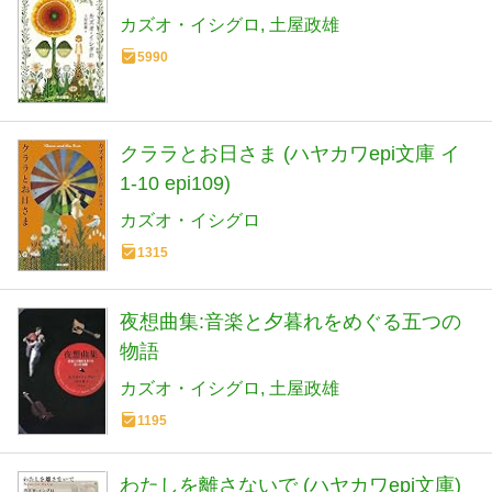
カズオ・イシグロ
土屋政雄
5990
クララとお日さま (ハヤカワepi文庫 イ
1-10 epi109)
カズオ・イシグロ
1315
夜想曲集:音楽と夕暮れをめぐる五つの
物語
カズオ・イシグロ
土屋政雄
1195
わたしを離さないで (ハヤカワepi文庫)