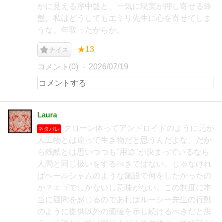
かに見える序中盤と、一気に現実が押し寄せる終
盤。私はどうしてもエミリ先生に心を寄せてしま
うな。年取ったからか。
★13
ナイス
コメント(0)
2026/07/19
Laura
クローン体ってアンドロイドのように元が
ネタバレ
人工物とは違って生き物だと思うんだよな。だか
ら残酷とは思いつつも"用途"が決まっているなら
人間と同じ扱いをするべきではない。じゃなけれ
ばヘールシャムのような施設で何をしたかったの
か？エゴでしかないし意味がない。この制度に本
当に疑問を感じるのであればルーシー先生の行動
のように提供以外の価値を示し続けるべきだと思