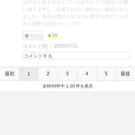
語の行く末を暗示しているかのようで強烈に印象
に残りますし、言葉では言い表せない感情になり
ました。使命を受け入れつつも希望を求めてる姿
が人間的で切なかったです。
★18
ナイス
コメント(0)
2026/07/11
最初
1
2
3
4
5
最後
全6043件中 1-20 件を表示