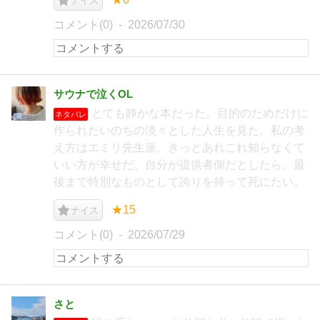
ナイス
コメント(0)
2026/07/30
サウナで泣くOL
とても静かな本だった。目的のためだけに
ネタバレ
作られたいのちの淡々とした人生を見た。私の考
え方はエミリ先生派。きっとあれこれ知らなくて
いい方が幸せだ。自分が提供者側だとしたら、最
後まで特別なものとして誇りを持って死にたい。
★15
ナイス
コメント(0)
2026/07/29
さと