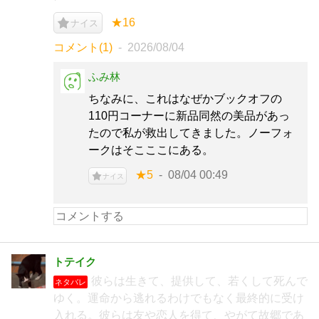
★16
ナイス
コメント(1)
2026/08/04
ふみ林
ちなみに、これはなぜかブックオフの
110円コーナーに新品同然の美品があっ
たので私が救出してきました。ノーフォ
ークはそこここにある。
★5
08/04 00:49
ナイス
トテイク
彼らは生きて、提供して、若くして死んで
ネタバレ
ゆく。運命から逃れるわけでもなく最終的に受け
入れる。彼らは友や恋人を得て、やがて故郷であ