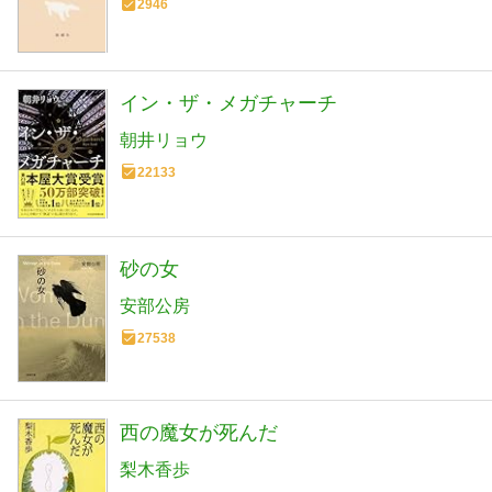
2946
イン・ザ・メガチャーチ
朝井リョウ
22133
砂の女
安部公房
27538
西の魔女が死んだ
梨木香歩