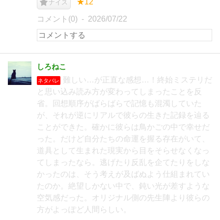
★12
ナイス
コメント(0)
2026/07/22
しろねこ
難しい…が正直な感想…！終始ミステリだ
ネタバレ
と思い込み読み方が変わってしまったことを反
省。回想順序がばらばらで記憶も混濁していた
が、それが逆にリアルで彼らの生きた記録を辿る
ことができた。確かに彼らは鳥かごの中で幸せだ
った。だけど自分たちの命運を握る存在がいて、
道具として生まれた現実から目をそらせなくなっ
てしまったなら。逃げたり反乱を企てたりをしな
かったのは、そう考えが及ばぬよう仕組まれてい
たのか。絶望しかない中で、鈍い光が差すような
空気感だった。オリジナル側の先生陣より彼らの
方がよっぽど人間らしい。