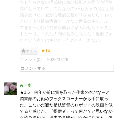
をもたらさない構成故に余計残酷さが際立つ読後
感になっていて、こんな形のSFもあるのだなと感
銘を受けた。愛が心理的な繋がりをもたらすもの
というより延命措置でしかない世界の中で、ルー
スをきっかけに純粋な前者に踏み出せたキャスと
トミーは、平凡な人間の営みに限りなく近似でき
たという点では幸せだったのかもしれない。
★16
ナイス
コメント(0)
2026/07/26
みーあ
★3.5 何年か前に賞を取った作家の本だな～と
図書館のお勧めブックスコーナーから手に取っ
た。こないだ観た是枝監督のロボットの映画と似
てると感じた。「提供者」って何だ？と思いなか
ら読み進めた。途中で意味が明らかになると、気