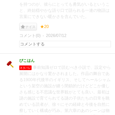
を持つのが、彼らにとっても勇気がいるというこ
と、終始穏やかな語り口で語られる一連の物語は
言葉にできない暖かさを含んでいた。
★20
ナイス
コメント(0)
2026/07/12
ぴこはん
事前知識ゼロで読むべき小説で、設定やら
ネタバレ
展開にはかなり驚かされました。作品の舞台であ
る1900年代後半のイギリス、そしてヘールシャム
という架空の施設が纏う閉鎖的だけどどこか優し
さも感じる不思議な世界観がとても良い。最初は
謎の施設で育てられてる謎の子供たちの日常を眺
めている読者が、徐々にその経緯と今後を自然に
察していく構成が巧み。第六章のあのシーンは物