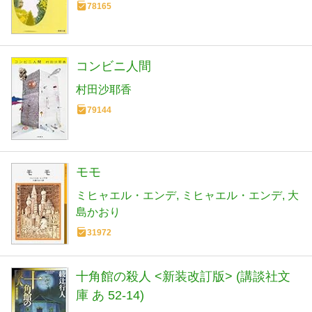
78165
コンビニ人間
村田沙耶香
79144
モモ
ミヒャエル・エンデ
ミヒャエル・エンデ
大
島かおり
31972
十角館の殺人 <新装改訂版> (講談社文
庫 あ 52-14)