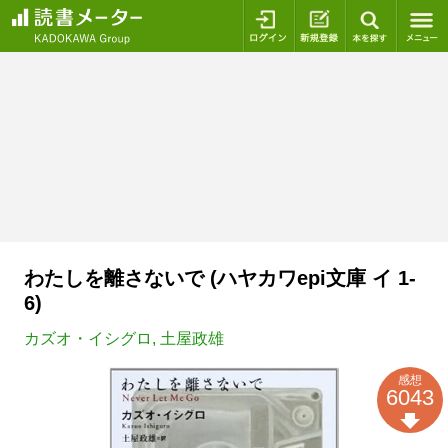
ログイン
新規登録
本を探
わたしを離さないで (ハヤカワepi文庫 イ 1-
6)
カズオ・イシグロ
,
土屋政雄
感想
6043