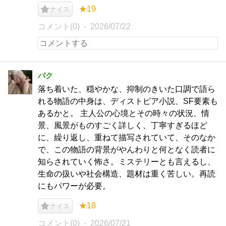
★19
ナイス
コメント(0)
2026/07/22
バク
落ち着いた、穏やかな、抑制のきいた口調で語ら
れる物語の中身は、ディストピア小説、SF要素も
あるかと。 主人公の心境とその時々の状況、情
景、風景がものすごく詳しく、丁寧すぎるほど
に、繰り返し、重ねて描写されていて、そのなか
で、この物語の背景がやんわりと何となく読者に
知らされていく怖さ。ミステリーとも言えるし、
生命の扱いや社会構造、題材は重く苦しい。再読
にもパワーが必要。
★18
ナイス
コメント(0)
2026/07/21