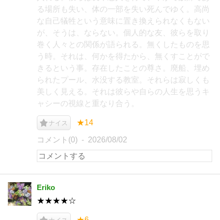
る場所も失い、体の一部を失い死んでゆく。高尚
な自己犠牲という意味に置き換えられなくもない
が、そうは、ならない。個人的な友、彼らを取り
巻く人々との関係が語られる。無くしたものを思
う時。それは、何かを得たから、無くすことがで
きるという事。存在したことの尊さ。廃船、埋め
られたプール、水没する教室。それらは寂しくも
美しく見える。それは彼らや自らの人生を思うキ
ャシーの視線と重なり合う。
★14
ナイス
コメント(0)
2026/08/02
Eriko
★★★★☆
★6