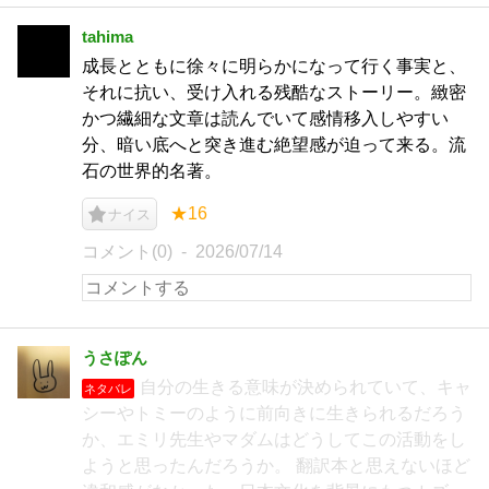
tahima
成長とともに徐々に明らかになって行く事実と、
それに抗い、受け入れる残酷なストーリー。緻密
かつ繊細な文章は読んでいて感情移入しやすい
分、暗い底へと突き進む絶望感が迫って来る。流
石の世界的名著。
★16
ナイス
コメント(0)
2026/07/14
うさぽん
自分の生きる意味が決められていて、キャ
ネタバレ
シーやトミーのように前向きに生きられるだろう
か、エミリ先生やマダムはどうしてこの活動をし
ようと思ったんだろうか。 翻訳本と思えないほど