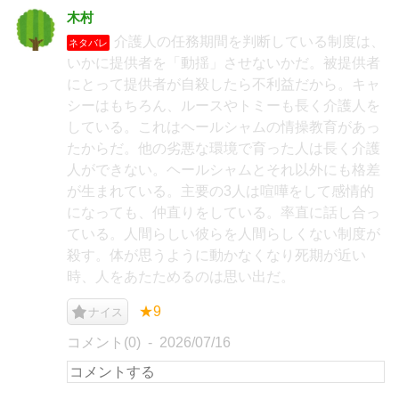
木村
介護人の任務期間を判断している制度は、
ネタバレ
いかに提供者を「動揺」させないかだ。被提供者
にとって提供者が自殺したら不利益だから。キャ
シーはもちろん、ルースやトミーも長く介護人を
している。これはヘールシャムの情操教育があっ
たからだ。他の劣悪な環境で育った人は長く介護
人ができない。ヘールシャムとそれ以外にも格差
が生まれている。主要の3人は喧嘩をして感情的
になっても、仲直りをしている。率直に話し合っ
ている。人間らしい彼らを人間らしくない制度が
殺す。体が思うように動かなくなり死期が近い
時、人をあたためるのは思い出だ。
★9
ナイス
コメント(0)
2026/07/16