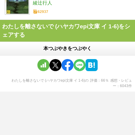
綾辻行人
62937
わたしを離さないで (ハヤカワepi文庫 イ 1-6)をシ
ェアする
本つぶやきをつぶやく
わたしを離さないで (ハヤカワepi文庫 イ 1-6)
の
評価
66
％
感想・レビュ
ー
6043
件