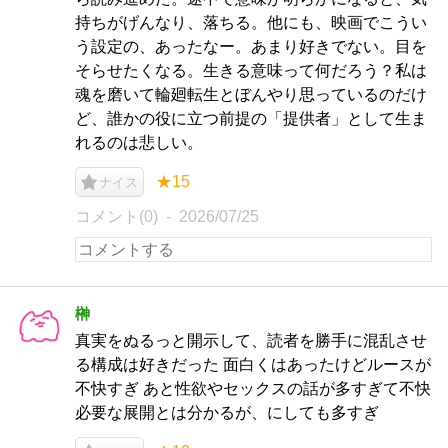
持ちがげんなり、落ちる。他にも、映画でこうい
う設定の、あったなー。あまり好きでない。目を
そらせたくなる。生きる意味って何だろう？私は
魂を磨いて輪廻転生とぼんやり思っているのだけ
ど、誰かの役に立つ前提の「提供者」として生ま
れるのは悲しい。
★15
ナイス
コメント(0)
2026/07/25
榊
真実をぬるっと開示して、読者を勝手に混乱させ
る構成は好きだった 面白くはあったけどルースが
不快すぎ あと性欲やセックスの話が多すぎて不快
必要な展開とは分かるが、にしても多すぎ