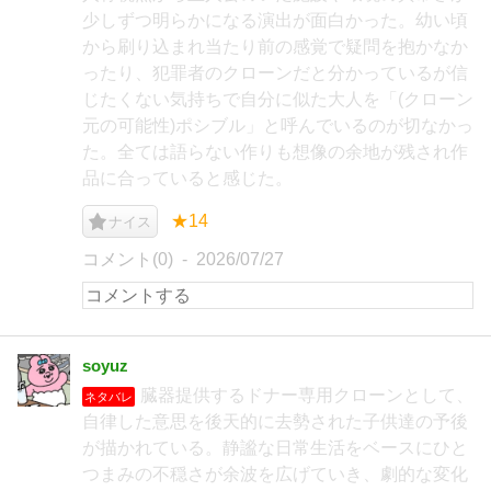
少しずつ明らかになる演出が面白かった。幼い頃
から刷り込まれ当たり前の感覚で疑問を抱かなか
ったり、犯罪者のクローンだと分かっているが信
じたくない気持ちで自分に似た大人を「(クローン
元の可能性)ポシブル」と呼んでいるのが切なかっ
た。全ては語らない作りも想像の余地が残され作
品に合っていると感じた。
★14
ナイス
コメント(0)
2026/07/27
soyuz
臓器提供するドナー専用クローンとして、
ネタバレ
自律した意思を後天的に去勢された子供達の予後
が描かれている。静謐な日常生活をベースにひと
つまみの不穏さが余波を広げていき、劇的な変化