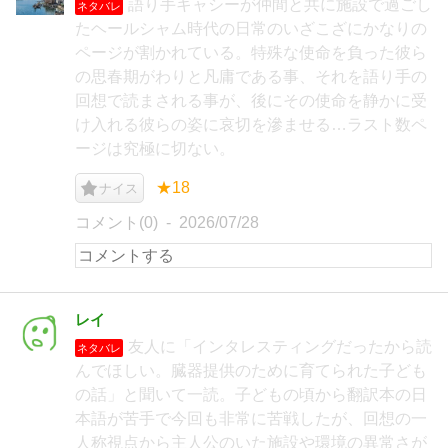
語り手キャシーが仲間と共に施設で過ごし
ネタバレ
たヘールシャム時代の日常のいざこざにかなりの
ページが割かれている。特殊な使命を負った彼ら
の思春期がわりと凡庸である事、それを語り手の
回想で読まされる事が、後にその使命を静かに受
け入れる彼らの姿に哀切を滲ませる…ラスト数ペ
ージは究極に切ない。
★18
ナイス
コメント(0)
2026/07/28
レイ
友人に「インタレスティングだったから読
ネタバレ
んでほしい。臓器提供のために育てられた子ども
の話」と聞いて一読。子どもの頃から翻訳本の日
本語が苦手で今回も非常に苦戦したが、回想の一
人称視点から主人公のいた施設や環境の異常さが