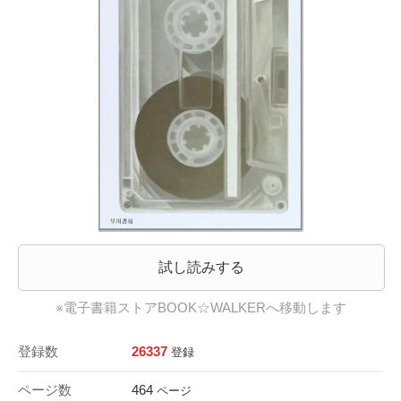
試し読みする
※電子書籍ストアBOOK☆WALKERへ移動します
登録数
26337
登録
ページ数
464
ページ