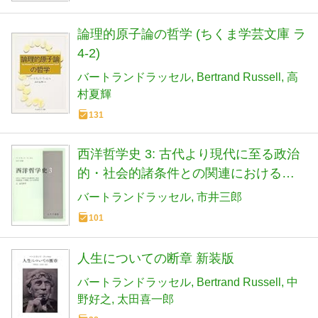
論理的原子論の哲学 (ちくま学芸文庫 ラ
4-2)
バートランドラッセル
Bertrand Russell
高
村夏輝
131
西洋哲学史 3: 古代より現代に至る政治
的・社会的諸条件との関連における哲
学史
バートランドラッセル
市井三郎
101
人生についての断章 新装版
バートランドラッセル
Bertrand Russell
中
野好之
太田喜一郎