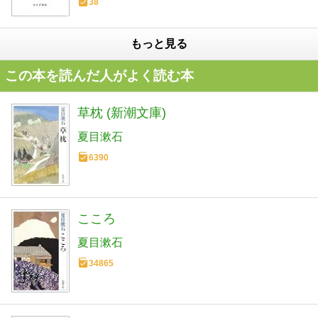
38
もっと見る
この本を読んだ人がよく読む本
草枕 (新潮文庫)
夏目漱石
6390
こころ
夏目漱石
34865