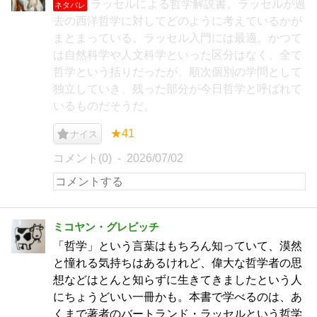
ラッセルによる哲学解説書。ラッセルが過
ネタバレ
去の西洋哲学に対してどのように考えているかが
まとまっている。ラッセル入門には最適。かつて
は自然科学や人文科学といった区分はなく、全て
哲学という括りだったが、順次個別の学問として
独立していき、残った部分が今日哲学と呼ばれて
いるものだそうだ。
★41
ナイス
コメント(0)
2026/07/02
ミコヤン・グレビッチ
「哲学」という言葉はもちろん知っていて、漠然
と憧れる気持ちはあるけれど、偉大な哲学者の思
想などはとんと知らずに生きてきましたという人
にちょうどいい一冊かも。本書で学べるのは、あ
くまで著者のバートランド・ラッセルという哲学