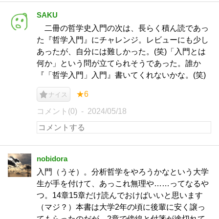
SAKU
二冊の哲学史入門の次は、長らく積ん読であっ
た『哲学入門』にチャレンジ。レビューにも少し
あったが、自分には難しかった。(笑)「入門とは
何か」という問が立てられそうであった。誰か
『「哲学入門」入門』書いてくれないかな。(笑)
★6
ナイス
コメント(0)
2024/05/18
nobidora
入門（うそ）。分析哲学をやろうかなという大学
生が手を付けて、あっこれ無理や……ってなるや
つ。14章15章だけ読んでおけばいいと思います
（マジ？）本書は大学2年の頃に後輩に安く譲っ
てもらったのだが、2章で傍線と付箋が途切れて