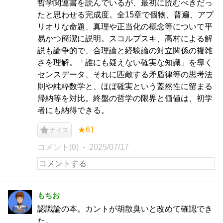
哲学関連書を読んでいるが、最初に読むべきだっ
たと思わせる完成度。全15章で個物、普遍、アプ
リオリな命題、真理や正当化の概念等について平
易かつ簡潔に説明。スコルプスキ、高村による解
説も論争的で、合理論と経験論の対立関係の複雑
さを理解。「誰にも疑えない確実な知識」を導く
センスデータ、それに匹敵する矛盾律等の思考法
則や純粋数学と、ほぼ確実という蓋然性に留まる
帰納等を対比。終盤の哲学の限界と価値は、初学
者にも納得できる。
★61
ナイス
コメント(0)
2025/07/17
もちお
認識論の本。カントが胡散臭いと改めて確認でき
た。