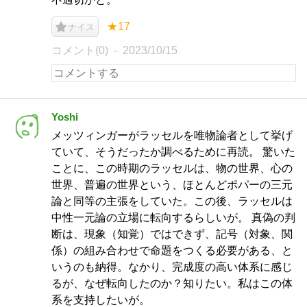
★17
ナイス
コメント(0)
2023/10/15
Yoshi
メッツィンガーがラッセルを唯物論者として挙げ
ていて、そうだったか調べるために再読。 驚いた
ことに、この時期のラッセルは、物の世界、心の
世界、普遍の世界という、ほとんどポパーの三元
論と同等の主張をしていた。この後、ラッセルは
中性一元論の立場に転向するらしいが。 真偽の判
断は、現象（知覚）ではできず、記号（対象、関
係）の組み合わせで命題をつくる必要がある、と
いうのも納得。なかり、完成度の高い体系に感じ
るが、なぜ転向したのか？知りたい。私はこの体
系を支持したいが。