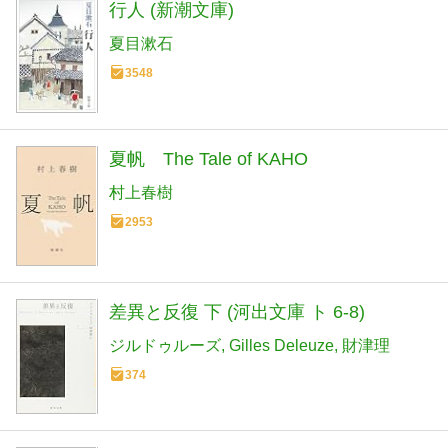
行人 (新潮文庫)
夏目漱石
3548
夏帆 The Tale of KAHO
村上春樹
2953
差異と反復 下 (河出文庫 ト 6-8)
ジルドゥルーズ
Gilles Deleuze
財津理
374