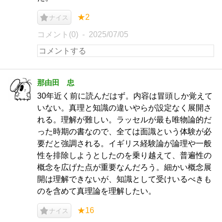
★2
ナイス
コメント(0)
2025/07/05
那由田 忠
30年近く前に読んだはず。内容は冒頭しか覚えて
いない。真理と知識の違いやらが設定なく展開さ
れる。理解が難しい。ラッセルが最も唯物論的だ
った時期の書なので、全ては面識という体験が必
要だと強調される。イギリス経験論が論理や一般
性を排除しようとしたのを乗り越えて、普遍性の
概念を広げた点が重要なんだろう。細かい概念展
開は理解できないが、知識として受けいるべきも
のを含めて真理論を理解したい。
★16
ナイス