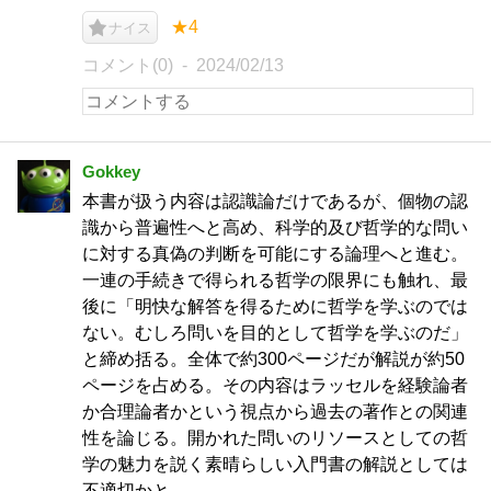
★4
ナイス
コメント(0)
2024/02/13
Gokkey
本書が扱う内容は認識論だけであるが、個物の認
識から普遍性へと高め、科学的及び哲学的な問い
に対する真偽の判断を可能にする論理へと進む。
一連の手続きで得られる哲学の限界にも触れ、最
後に「明快な解答を得るために哲学を学ぶのでは
ない。むしろ問いを目的として哲学を学ぶのだ」
と締め括る。全体で約300ページだが解説が約50
ページを占める。その内容はラッセルを経験論者
か合理論者かという視点から過去の著作との関連
性を論じる。開かれた問いのリソースとしての哲
学の魅力を説く素晴らしい入門書の解説としては
不適切かと。