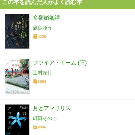
この本を読んだ人がよく読む本
多類婚姻譚
凪良ゆう
4229
ファイア・ドーム (下)
辻村深月
3984
月とアマリリス
町田そのこ
4846