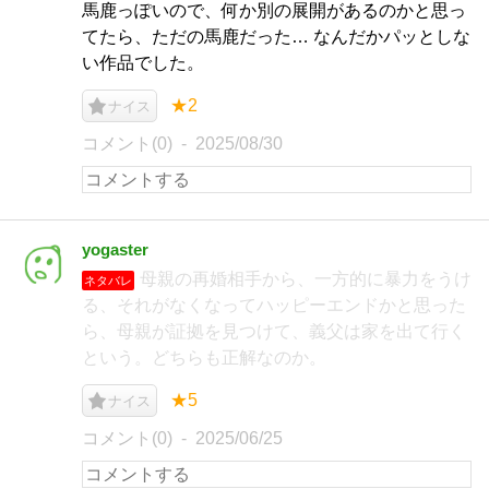
馬鹿っぽいので、何か別の展開があるのかと思っ
てたら、ただの馬鹿だった… なんだかパッとしな
い作品でした。
★2
ナイス
コメント(0)
2025/08/30
yogaster
母親の再婚相手から、一方的に暴力をうけ
ネタバレ
る、それがなくなってハッピーエンドかと思った
ら、母親が証拠を見つけて、義父は家を出て行く
という。どちらも正解なのか。
★5
ナイス
コメント(0)
2025/06/25