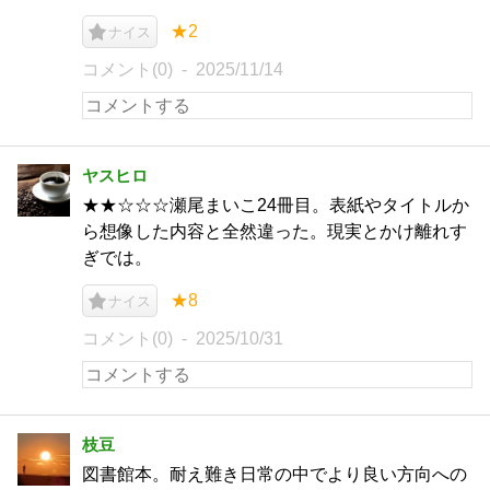
★2
ナイス
コメント(0)
2025/11/14
ヤスヒロ
★★☆☆☆瀬尾まいこ24冊目。表紙やタイトルか
ら想像した内容と全然違った。現実とかけ離れす
ぎでは。
★8
ナイス
コメント(0)
2025/10/31
枝豆
図書館本。耐え難き日常の中でより良い方向への