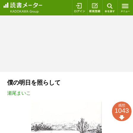
ログイン
新規登録
本を探
僕の明日を照らして
瀬尾まいこ
感想
1043