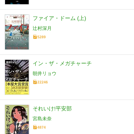
ファイア・ドーム (上)
辻村深月
5289
イン・ザ・メガチャーチ
朝井リョウ
22246
それいけ!平安部
宮島未奈
4874