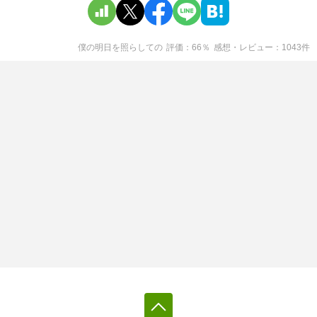
僕の明日を照らして
の
評価
66
％
感想・レビュー
1043
件