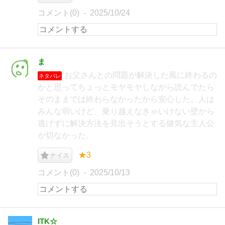
コメント(0)
2025/10/24
ま
お父さんとの問題が解決した風に終わるの
ネタバレ
かと思ってちょっとモヤモヤしながら読んでたら
そのままでは終わらなかったから安心した。人は
みんな弱いけど、乗り越えなきゃいけない壁から
逃げずに解決方法を見出そうとする健気な主人公
が切なかった。
★3
ナイス
コメント(0)
2025/10/13
ITK☆