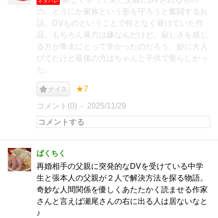
ネタバレ
の、どうにか家族という形を守ろうと奮闘するお
話。DVものということで何となく避けていた作
品。もちろん暴力は嫌なんだけど、寂しさを感じ
る方が隼太にとって辛かったのだろう。妙に大人
びてたけど最後の方はちゃんと子供で愛らしかっ
た。
★7
ナイス
コメント(0)
2025/11/29
ばくちく
再婚相手の父親に突発的なDVを受けている中学
生と張本人の父親が２人で解決方法を探る物語。
奇妙な人間関係を優しくあたたかく読ませる作家
さんと言えば瀬尾さんの右に出る人は居ないなと
♪