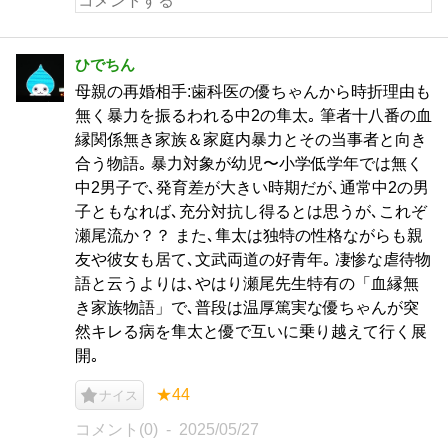
ひでちん
母親の再婚相手:歯科医の優ちゃんから時折理由も
無く暴力を振るわれる中2の隼太｡ 筆者十八番の血
縁関係無き家族＆家庭内暴力とその当事者と向き
合う物語｡ 暴力対象が幼児〜小学低学年では無く
中2男子で､発育差が大きい時期だが､通常中2の男
子ともなれば､充分対抗し得るとは思うが､これぞ
瀬尾流か？？ また､隼太は独特の性格ながらも親
友や彼女も居て､文武両道の好青年｡ 凄惨な虐待物
語と云うよりは､やはり瀬尾先生特有の「血縁無
き家族物語」で､普段は温厚篤実な優ちゃんが突
然キレる病を隼太と優で互いに乗り越えて行く展
開｡
★44
ナイス
コメント(0)
2025/05/27