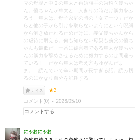
マの母親と中２の隼太と再婚相手の歯科医優ちゃ
ん。優ちゃんが隼太と二人きりの時だけ暴力をふ
るう。隼太は、母子家庭の時の「女て一つ」だか
らと他の子から引けを取らないようにという呪縛
から解き放たれるためだけに、義父優ちゃんから
の虐待に耐える。何も知らない母親も義父の優ち
ゃんも最低だ。一番に被害者である隼太が優ちゃ
んの暴力を辞めさせるために努力するのは間違っ
ている！ だから隼太は考え方もゆがんだま
ま。 読んでいて辛い期間が長すぎる話。読み切
るのにかなり自分を消耗する。
★3
ナイス
コメント(0)
2026/05/10
にゃおにゃお
突然虐待？あまりの突然さに驚いてしまった。複