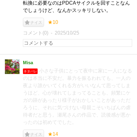
転換に必要なのはPDCAサイクルを回すことなん
でしょうけど、なんかスッキリしない。
★10
ナイス
コメント(0)
2025/10/25
Misa
小さな子供にとって夜中に家に一人になる
ネタバレ
のは本当に不安だ。暴力を振るわれても、一人の
夜より誰かいてくれる方がいいなんて思ってしま
うほど、心が壊れてしまってることも、頻繁にケ
ガの跡があったり様子がおかしいことがあっただ
ろうに、それに気づけない母親こそいちばんの虐
待者だと思う。瀬尾さんの作品で、読後感が悪か
ったのは初めてでした。
★14
ナイス