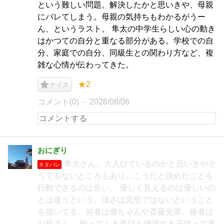
という難しい問題。解決したかと思いきや、母親
にバレてしまう。母親の気持ちもわかるがうー
ん、というラスト。 隼太の中学生らしい心の動き
はかつての自分と重なる部分がある。学校での自
分、家庭での自分、同級生との関わり方など、複
雑な心情が伝わってきた。
★2
ナイス
コメント(0)
2026/08/06
おにぎり
隼太さん、大人びているのかと思いきやそ
ネタバレ
うでもないところもあり…こうだと決めたことを
行動できるのは良い。 優しく見えるのは優しいの
とは違うという、強さは完璧ではないということ
を描いてる。前者は優ちゃんや斎藤先輩、後者は
お母さん。 殴ってくる義父を擁護する子供って事