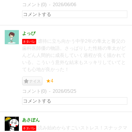
コメント(0)
2026/06/06
よっぴ
虐待に立ち向かう中学2年の隼太と養父の
ネタバレ
歯科医師優の物語。さっぱりした性格の隼太がど
んどん人間的に成長していく過程が良く描かれて
いる。こういう意外な結末もスッキリしていてと
ても心地が良かった！
★4
ナイス
コメント(0)
2026/05/25
あさぽん
読み始めからすごいストレス！スナックマ
ネタバレ