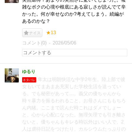
雑なボクの心境や根底にある寂しさが読んでて辛
かった。何が幸せなのか?考えてしまう。続編が
あるのかな？
★13
ナイス
コメント(0)
2026/05/06
ゆるり
隼太は明朗快活な中学2年生。陸上部で彼
ネタバレ
女もいてまあまあ充実した学校生活を送ってい
る。でも秘密があって…。義父の優ちゃんから
時々暴力を振るわれること。お母さんにももちろ
ん内緒。ここまで読んだ時これはダメでしょー
と、心から心配になった。無理矢理でも引き離さ
ないと。優ちゃんもキレる時以外はいい人で、2
人は虐待日記をつけたり、カルシウムたっぷりの