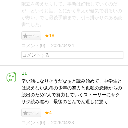
献立を考えたりして、事態は好転していくのだ
が…というお話。とにかく隼太が健気で明るいの
が救い。でも最後手前まで、引っ掛かりのある読
書でした。
★18
ナイス
コメント(0)
2026/04/24
U1
辛い話になりそうだなぁと読み始めて、中学生と
は思えない思考の少年の努力と孤独の恐怖からの
脱出のため2人で努力していくストーリーにサク
サク読み進め、最後のどんでん返しに驚く
★4
ナイス
コメント(0)
2026/04/23