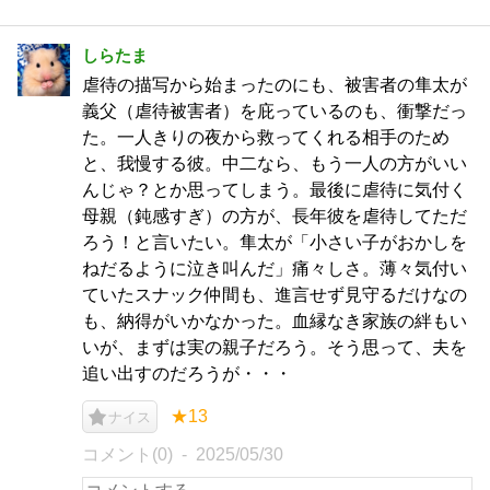
しらたま
虐待の描写から始まったのにも、被害者の隼太が
義父（虐待被害者）を庇っているのも、衝撃だっ
た。一人きりの夜から救ってくれる相手のため
と、我慢する彼。中二なら、もう一人の方がいい
んじゃ？とか思ってしまう。最後に虐待に気付く
母親（鈍感すぎ）の方が、長年彼を虐待してただ
ろう！と言いたい。隼太が「小さい子がおかしを
ねだるように泣き叫んだ」痛々しさ。薄々気付い
ていたスナック仲間も、進言せず見守るだけなの
も、納得がいかなかった。血縁なき家族の絆もい
いが、まずは実の親子だろう。そう思って、夫を
追い出すのだろうが・・・
★13
ナイス
コメント(0)
2025/05/30