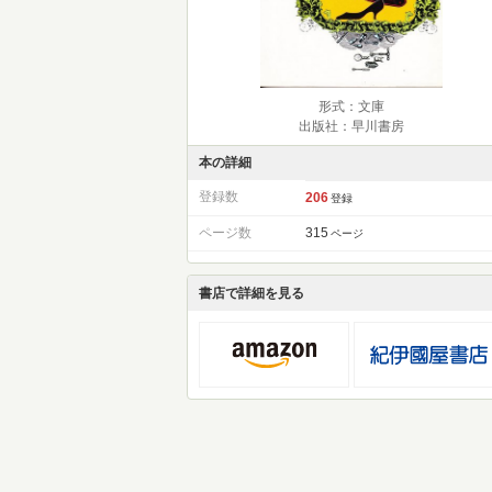
形式：文庫
出版社：早川書房
本の詳細
登録数
206
登録
ページ数
315
ページ
書店で詳細を見る