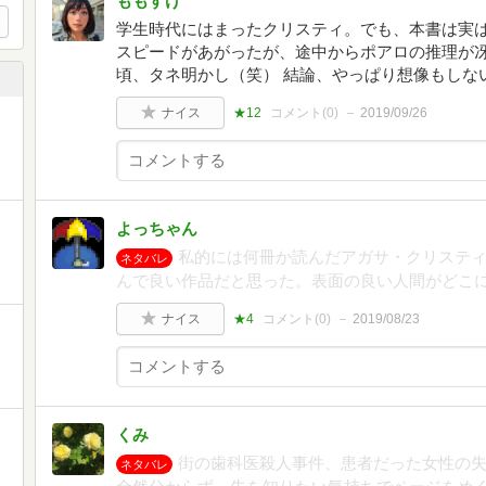
ももすけ
学生時代にはまったクリスティ。でも、本書は実
スピードがあがったが、途中からポアロの推理が
頃、タネ明かし（笑） 結論、やっぱり想像もしな
ナイス
★12
コメント(
0
)
2019/09/26
よっちゃん
私的には何冊か読んだアガサ・クリステ
ネタバレ
んで良い作品だと思った。表面の良い人間がどこ
ナイス
★4
コメント(
0
)
2019/08/23
と
くみ
街の歯科医殺人事件、患者だった女性の
ネタバレ