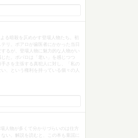
による暗殺を仄めかす登場人物たち。初
ステリ。ポアロが歯医者にかかった当日
査するが、登場人物に魅力的な人物がい
感じた。ポパロは「老い」を感じつつ
勝手さを主張する真犯人に対し、「私の
ない、という権利を持っている個々の人
登場人物が多くて分かりづらいのは仕方
りない。解説を読むと、この本も童謡に