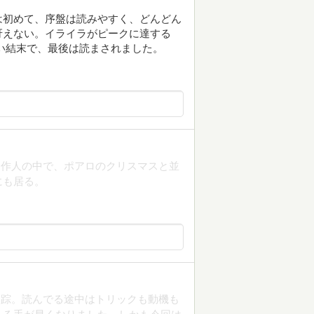
は初めて、序盤は読みやすく、どんどん
冴えない。イライラがピークに達する
い結末で、最後は読まされました。
ィ作人の中で、ポアロのクリスマスと並
にも居る。
失踪。読んでる途中はトリックも動機も