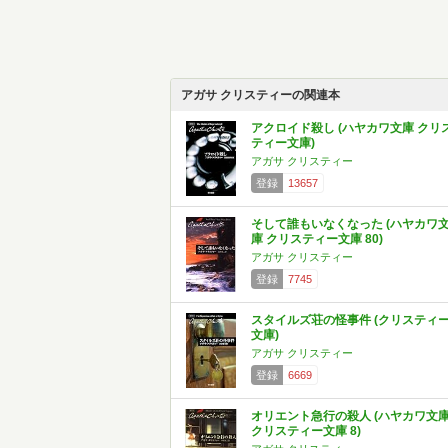
アガサ クリスティーの関連本
アクロイド殺し (ハヤカワ文庫 クリ
ティー文庫)
アガサ クリスティー
登録
13657
そして誰もいなくなった (ハヤカワ
庫 クリスティー文庫 80)
アガサ クリスティー
登録
7745
スタイルズ荘の怪事件 (クリスティ
文庫)
アガサ クリスティー
登録
6669
オリエント急行の殺人 (ハヤカワ文
クリスティー文庫 8)