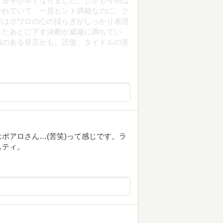
くる手が早くなりました。しかも今回は
かれていて、一見ヒント満載なのに。ク
作はポワロの心の揺らぎがしっかり表現
したあとに下す決断が威厳に満ちてい
義のある発言かも。読後、タイトルの意
ポアロさん…(苦笑)って感じです。ラ
スティ。