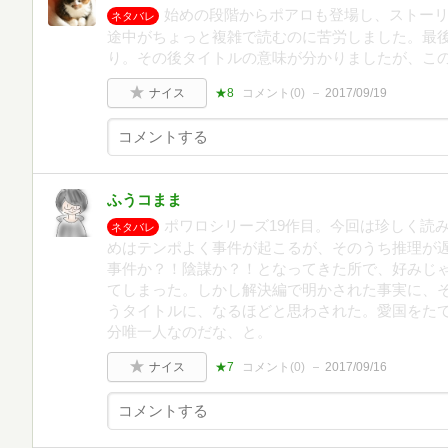
始めの段階からポアロも登場し、ストー
ネタバレ
途中がちょっと複雑で読むのに苦労しました。最
り。その後タイトルの意味が分かりましたが、こ
ナイス
★8
コメント(
0
)
2017/09/19
ふうコまま
ポワロシリーズ19作目。今回は珍しく読
ネタバレ
めはテンポよく事件が起こるが、そのうち推理が
事件か？！陰謀か？！となってきた所で、好みじ
てしまった。しかし解決編で明かされた事実に、
うタイトルに、なるほどと思わされた。愛国をた
分唯一人なのだな、と。
ナイス
★7
コメント(
0
)
2017/09/16