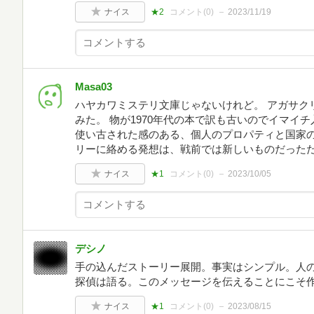
ナイス
★2
コメント(
0
)
2023/11/19
Masa03
ハヤカワミステリ文庫じゃないけれど。 アガサク
みた。 物が1970年代の本で訳も古いのでイマイ
使い古された感のある、個人のプロパティと国家
リーに絡める発想は、戦前では新しいものだった
ナイス
★1
コメント(
0
)
2023/10/05
デシノ
手の込んだストーリー展開。事実はシンプル。人
探偵は語る。このメッセージを伝えることにこそ
ナイス
★1
コメント(
0
)
2023/08/15