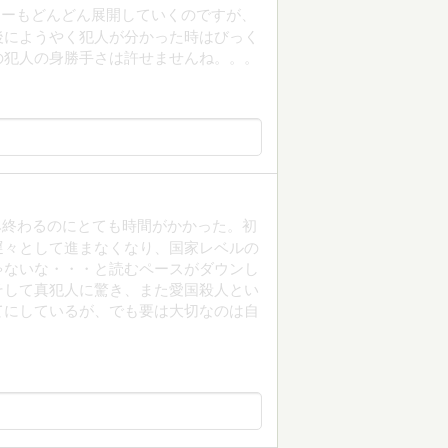
リーもどんどん展開していくのですが、
後にようやく犯人が分かった時はびっく
の犯人の身勝手さは許せませんね。。。
み終わるのにとても時間がかかった。初
遅々として進まなくなり、国家レベルの
ゃないな・・・と読むペースがダウンし
そして真犯人に驚き、また愛国殺人とい
てにしているが、でも要は大切なのは自