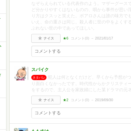
なぞらえられている代表作のよう。マザーグース
ど分かりやすくはないものの、唄から事件が思い
り方はクスッと笑えた。ポアロさんは誰の味方で
ー
いえ、命の重さは同じ。殺人者に世の中をよくす
ぶれない世の中であってほしい。
ナイス
★6
コメント(
0
)
2021/01/17
テ
スパイク
ィ
犯人は何となくだけど、早くから予想が
ネタバレ
り面白くなかったです。時代性からかクリスティ
をするので、主人公を家政婦にした某ドラマの元
ナイス
★2
コメント(
0
)
2019/09/30