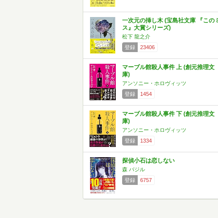
一次元の挿し木 (宝島社文庫 『この
ス』大賞シリーズ)
松下 龍之介
登録
23406
マーブル館殺人事件 上 (創元推理文
庫)
アンソニー・ホロヴィッツ
登録
1454
マーブル館殺人事件 下 (創元推理文
庫)
アンソニー・ホロヴィッツ
登録
1334
探偵小石は恋しない
森 バジル
登録
6757