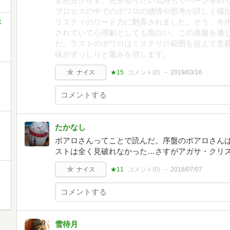
全然分からず、先を知りたい気持ちでページをめ
プロセスの中でのポワロの感情や思考が詳しく描
リスティのリード力に翻弄されました。そう、今
ミ
されていて心理劇としても面白い。この葛藤を通
た。ラストのポワロはミステリの範囲を超えて意
味がずっしりと重みを増します。
ナイス
★15
コメント(
0
)
2019/03/16
たかなし
ポアロさんってことで読んだ。序盤のポアロさんは
ストは全く見破れなかった…さすがアガサ・クリ
ナイス
★11
コメント(
0
)
2018/07/07
雪待月