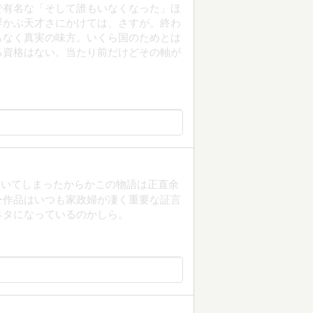
で有名な「そして誰もいなくなった」ほ
浮かぶ天才さにかけては、さすが。終わ
もなく真実の味方。いくら国のためとは
る資格はない。当たり前だけどその軸が
ついてしまったからかこの物語は正直余
ー作品はいつも家政婦が凄く重要な証言
ネタになっているのかしら。