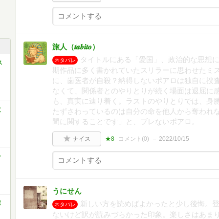
旅人（𝒕𝒂𝒃𝒊𝒕𝒐）
タイトルにある「愛国」、政治的な思想
ネタバレ
ス
期作品に多く書かれていたスリラーに思わせたミ
に、歯医者が自殺？納得しないポアロは独自に捜
なくて、関係者とのやりとりが続く場面は退屈に
も、真実に辿り着く。ラストのやりとりでは、身
文
たずさわっているのは自分の命を他人から奪われ
間に関することです」と、ブレないポアロ。
ナイス
★8
コメント(
0
)
2022/10/15
ー
うにせん
新しい方を読めばよかったと少し後悔。
庫
ネタバレ
ないけど訳が読みづらかった印象。楽しさはあま