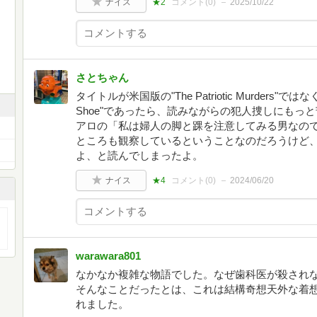
ナイス
★2
コメント(
0
)
2025/10/22
さとちゃん
タイトルが米国版の"The Patriotic Murders"ではなく英
Shoe"であったら、読みながらの犯人捜しにもっ
アロの「私は婦人の脚と踝を注意してみる男なの
ところも観察しているということなのだろうけど
よ、と読んでしまったよ。
ナイス
★4
コメント(
0
)
2024/06/20
warawara801
なかなか複雑な物語でした。なぜ歯科医が殺され
そんなことだったとは、これは結構奇想天外な着
れました。