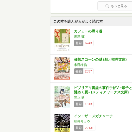
もっと見る
この本を読んだ人がよく読む本
カフェーの帰り道
嶋津 輝
登録
6243
倫敦スコーンの謎 (創元推理文庫)
米澤穂信
登録
2537
ビブリア古書堂の事件手帖V ~扉子
謎めく夏~ (メディアワークス文庫)
三上 延
登録
1313
イン・ザ・メガチャーチ
朝井リョウ
登録
22131