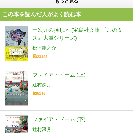
もっと見る
この本を読んだ人がよく読む本
一次元の挿し木 (宝島社文庫 『このミ
ス』大賞シリーズ)
松下龍之介
23392
ファイア・ドーム (上)
辻村深月
5146
ファイア・ドーム (下)
辻村深月