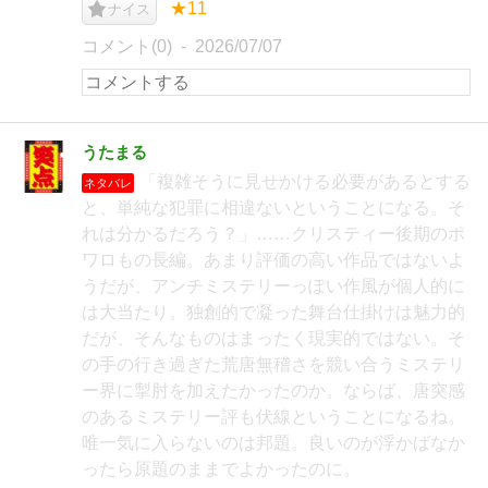
★11
ナイス
コメント(0)
2026/07/07
うたまる
「複雑そうに見せかける必要があるとする
ネタバレ
と、単純な犯罪に相違ないということになる。そ
れは分かるだろう？」……クリスティー後期のポ
ワロもの長編。あまり評価の高い作品ではないよ
うだが、アンチミステリーっぽい作風が個人的に
は大当たり。独創的で凝った舞台仕掛けは魅力的
だが、そんなものはまったく現実的ではない。そ
の手の行き過ぎた荒唐無稽さを競い合うミステリ
ー界に掣肘を加えたかったのか。ならば、唐突感
のあるミステリー評も伏線ということになるね。
唯一気に入らないのは邦題。良いのが浮かばなか
ったら原題のままでよかったのに。