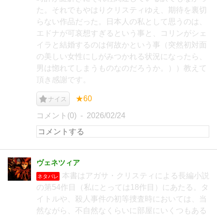
た。それでもやはりクリスティゆえ、期待を裏切
らない作品だった。日本人の私として思うのは、
エドナが可哀想すぎるという事と、コリンがシェ
イラと結婚するのは何故かという事（突然初対面
の美しい女性にしがみつかれる状況になったら、
男は惚れてしまうものなのだろうか。））教えて
頂き感謝です。
★60
ナイス
コメント(0)
2026/02/24
ヴェネツィア
本書はアガサ・クリスティによる長編小説
ネタバレ
の第54作目（私にとっては18作目）にあたる。タ
イトルや、殺人事件の初等捜査時においては、当
然ながら、不自然なくらいに部屋にいくつもある