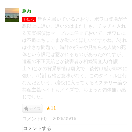
豚肉
皆さん書いているとおり、ポワロ登場が予
ネタバレ
想以上に遅い。遅いのはまだしも、チャチャ入れ
る安楽探偵はマープルに任せておいて、ポワロに
は不遜にちょこまか動いてほしいですかね。/それ
は小さな問題で、時計の掴みや見知らぬ人物の死
体という設定は惹かれるものがあったのですが、
遺産の不正受給とか被害者が相続調査人(弁護
士？)とかの背景事情は唐突で、後付け感が非常に
強い。/時計も殆ど意味がなく、このタイトルは何
なんだという。/唐突に入ってくるミステリー論や
共産主義ヘイトもノイズで、ちょっと勿体無い感
じでした。
★11
ナイス
コメント(0)
2026/05/16