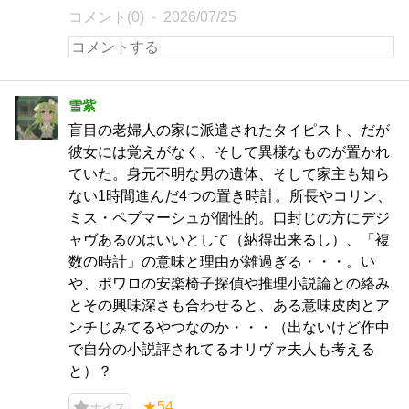
コメント(0)
2026/07/25
雪紫
盲目の老婦人の家に派遣されたタイピスト、だが
彼女には覚えがなく、そして異様なものが置かれ
ていた。身元不明な男の遺体、そして家主も知ら
ない1時間進んだ4つの置き時計。所長やコリン、
ミス・ペブマーシュが個性的。口封じの方にデジ
ャヴあるのはいいとして（納得出来るし）、「複
数の時計」の意味と理由が雑過ぎる・・・。い
や、ポワロの安楽椅子探偵や推理小説論との絡み
とその興味深さも合わせると、ある意味皮肉とア
ンチじみてるやつなのか・・・（出ないけど作中
で自分の小説評されてるオリヴァ夫人も考える
と）？
★54
ナイス