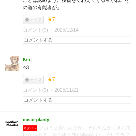
ことは認めよう。獲物をくわえてくる者がね。そ
の道の有能者が」
★7
ナイス
コメント(0)
2025/12/14
Kin
⭐️3
★7
ナイス
コメント(0)
2025/11/21
misterplanty
ツカミは良いんだが、それを活かしきれて
ネタバレ
いないので、拍子抜け感が半端ない。そしてラブ