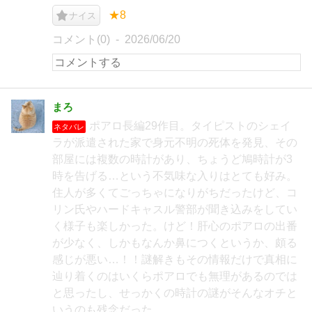
★8
ナイス
コメント(0)
2026/06/20
まろ
ポアロ長編29作目。タイピストのシェイ
ネタバレ
ラが派遣された家で身元不明の死体を発見、その
部屋には複数の時計があり、ちょうど鳩時計が3
時を告げる…という不気味な入りはとても好み。
住人が多くてごっちゃになりがちだったけど、コ
リン氏やハードキャスル警部が聞き込みをしてい
く様子も楽しかった。けど！肝心のポアロの出番
が少なく、しかもなんか鼻につくというか、頗る
感じが悪い…！！謎解きもその情報だけで真相に
辿り着くのはいくらポアロでも無理があるのでは
と思ったし、せっかくの時計の謎がそんなオチと
いうのも残念だった。