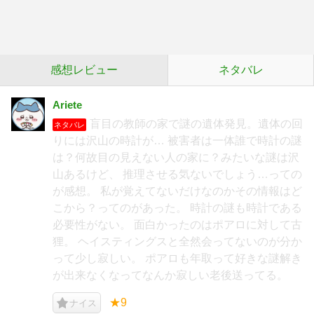
感想レビュー
ネタバレ
Ariete
盲目の教師の家で謎の遺体発見。遺体の回
ネタバレ
りには沢山の時計が… 被害者は一体誰で時計の謎
は？何故目の見えない人の家に？みたいな謎は沢
山あるけど、 推理させる気ないでしょう…っての
が感想。 私が覚えてないだけなのかその情報はど
こから？ってのがあった。 時計の謎も時計である
必要性がない。 面白かったのはポアロに対して古
狸。 ヘイスティングスと全然会ってないのが分か
って少し寂しい。 ポアロも年取って好きな謎解き
が出来なくなってなんか寂しい老後送ってる。
★9
ナイス