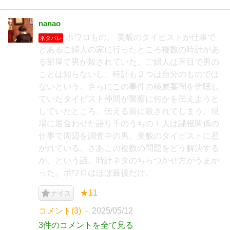
nanao
ポワロもの。 美貌のタイピストが仕事で
ネタバレ
とあるご婦人の家に行ったところ複数の時計があ
る部屋で男が殺されていた。ご婦人は盲目で男の
ことは知らないし、時計も２つは自分のものでは
ないという。さらにこの事件の検屍審問を傍聴し
ていたタイピスト仲間が警察に何かを伝えようと
していたところ、伝える前に殺されてしまう。現
場に居合わせた語り手のうちの１人は諜報関係の
仕事で周辺を調査中の男。美貌のタイピストに惹
かれている。さあこの複数の問題をどう解決する
か、という話。時計ネタのちらつかせ方がうまか
った。ポワロはほぼ最後だけ。
★11
ナイス
コメント(3)
2025/05/12
3件のコメントを全て見る