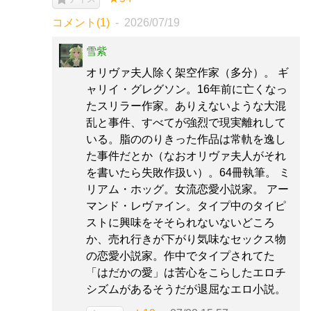
コメント(1)
2026/07/19
雪紫
オリヴァ夫人除く架空作家（多分）。 ギ
ャリイ・グレグソン。16年前に亡くなっ
たスリラー作家。ありえないような大混
乱と事件、すべてが強烈で現実離れして
いる。脂ののりきった作品は常軌を逸し
た事件だとか（なおオリヴァ夫人がそれ
を書いたら失敗作扱い）。64冊執筆。 ミ
リアム・ホッグ。女流恋愛小説家。 アー
マンド・レヴァイン。タイプ中のタイピ
ストに興味をそそられないないどころ
か、売れ行きが下がり気味なセックス物
の恋愛小説家。作中でタイプされてた
「はだかの愛」は苦心をこらしたエロチ
シズムがあるそうだが退屈なエロ小説。