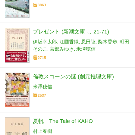
3863
プレゼント (新潮文庫 し 21-71)
伊坂幸太郎
江國香織
恩田陸
梨木香歩
町田
そのこ
宮部みゆき
米澤穂信
2715
倫敦スコーンの謎 (創元推理文庫)
米澤穂信
2537
夏帆 The Tale of KAHO
村上春樹