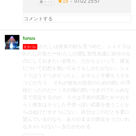
★19
07/22 15:57
ナイス
funuu
わたしは彼女の顔を見つめた。シェイラは
ネタバレ
わたしの女だーIわたしの望む女性永遠に自分のも
のにしておきたい女性だ。だからといって、彼女
について幻想を抱いてみてもしかたがない。シェ
イラはうそつきだったし、おそらく今後もうそを
つくだろう。 それが彼女の生存のための戦いの手
段だったのだー｜その場の想いつきのでたらめな
言で否定するのが。うそは子供の武器だがーおそ
らく彼女はそうした子供っぽい武器を使うことか
らはぬけだせそうにない。自分はこのひとを妻に
望んでいるのなら、ありのままの彼女をうけいれ
なきゃいけない←女心がわかる