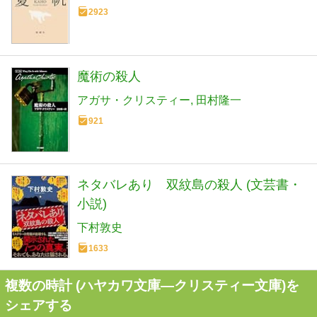
2923
魔術の殺人
アガサ・クリスティー
田村隆一
921
ネタバレあり 双紋島の殺人 (文芸書・
小説)
下村敦史
1633
複数の時計 (ハヤカワ文庫―クリスティー文庫)を
シェアする