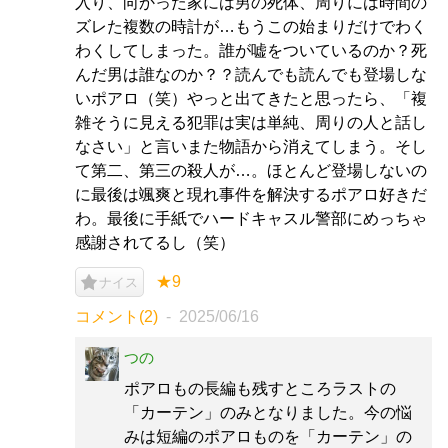
入り、向かった家には男の死体、周りには時間の
ズレた複数の時計が…もうこの始まりだけでわく
わくしてしまった。誰が嘘をついているのか？死
んだ男は誰なのか？？読んでも読んでも登場しな
いポアロ（笑）やっと出てきたと思ったら、「複
雑そうに見える犯罪は実は単純、周りの人と話し
なさい」と言いまた物語から消えてしまう。そし
て第二、第三の殺人が…。ほとんど登場しないの
に最後は颯爽と現れ事件を解決するポアロ好きだ
わ。最後に手紙でハードキャスル警部にめっちゃ
感謝されてるし（笑）
★9
ナイス
コメント(2)
2025/06/16
つの
ポアロもの長編も残すところラストの
「カーテン」のみとなりました。今の悩
みは短編のポアロものを「カーテン」の