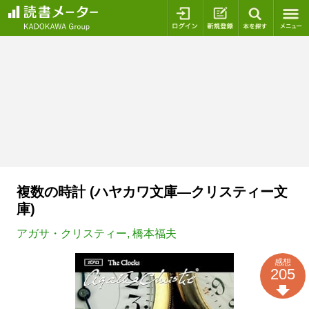
ログイン
新規登録
本を探
複数の時計 (ハヤカワ文庫―クリスティー文
庫)
アガサ・クリスティー
,
橋本福夫
感想
205