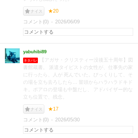
★20
ナイス
コメント(0)
2026/06/09
yabuhibi89
【アガサ・クリスティー没後五十周年】図
ネタバレ
書館蔵書。 派遣タイピストの女性が、仕事先の家
に行ったら、人が 死んでいた。びっくりして、そ
の場を立ち去ろしたら… 冒頭からハラハラドキド
キ。ポアロの登場も中盤だし、 アドバイザー的な
立ち位置で、残念。
★17
ナイス
コメント(0)
2026/05/30