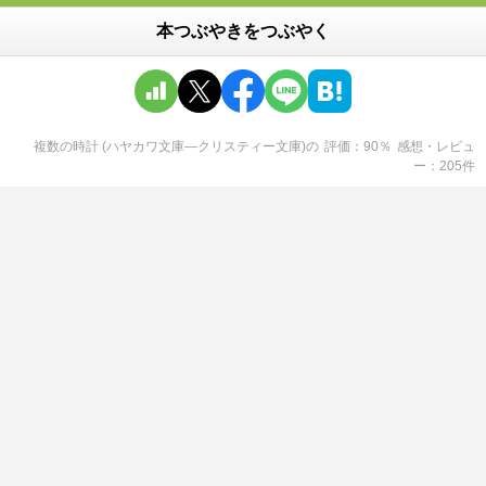
本つぶやきをつぶやく
複数の時計 (ハヤカワ文庫―クリスティー文庫)
の
評価
90
％
感想・レビュ
ー
205
件