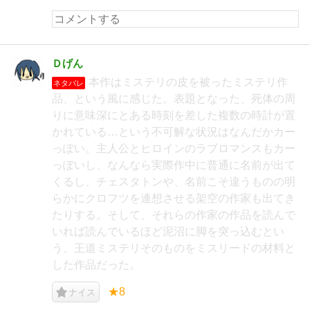
Ｄげん
本作はミステリの皮を被ったミステリ作
ネタバレ
品、という風に感じた。表題となった、死体の周
りに意味深にとある時刻を差した複数の時計が置
かれている…という不可解な状況はなんだかカー
っぽい。主人公とヒロインのラブロマンスもカー
っぽいし、なんなら実際作中に普通に名前が出て
くるし、チェスタトンや、名前こそ違うものの明
らかにクロフツを連想させる架空の作家も出てき
たりする。そして、それらの作家の作品を読んで
いれば読んでいるほど泥沼に脚を突っ込むとい
う、王道ミステリそのものをミスリードの材料と
した作品だった。
★8
ナイス