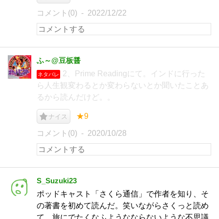
コメント(0)
2022/12/22
ふ～@豆板醤
2、Prime Readingにて。インドに行った
ネタバレ
ら人生観変わるとか変わらないとか聞いたことあ
るから読んだけど。。
★9
ナイス
コメント(0)
2020/10/28
S_Suzuki23
ポッドキャスト「さくら通信」で作者を知り、そ
の著書を初めて読んだ。笑いながらさくっと読め
て、旅にでたくなふようなならないような不思議