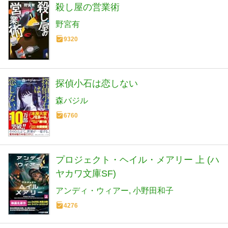
殺し屋の営業術
野宮有
9320
探偵小石は恋しない
森バジル
6760
プロジェクト・ヘイル・メアリー 上 (ハ
ヤカワ文庫SF)
アンディ・ウィアー
小野田和子
4276