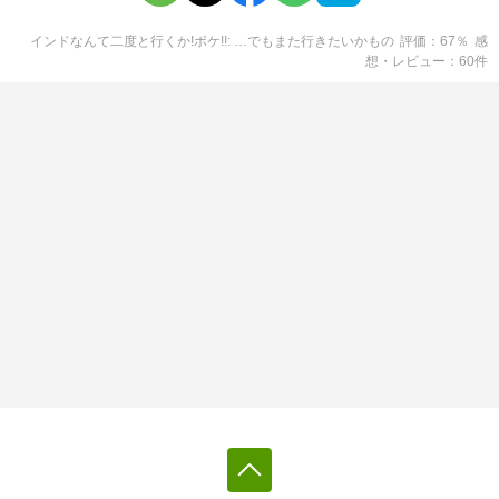
インドなんて二度と行くか!ボケ!!: …でもまた行きたいかも
の
評価
67
％
感
想・レビュー
60
件