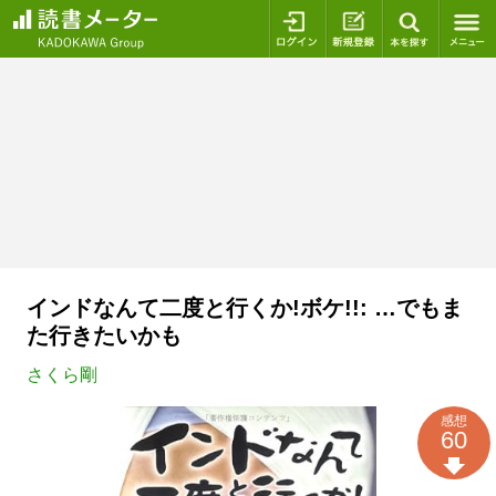
ログイン
新規登録
本を探
インドなんて二度と行くか!ボケ!!: …でもま
た行きたいかも
さくら剛
感想
60