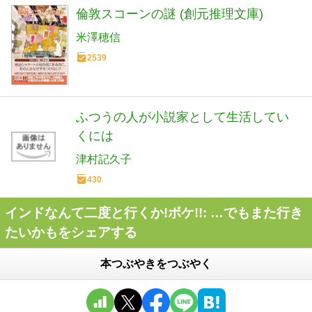
倫敦スコーンの謎 (創元推理文庫)
米澤穂信
2539
ふつうの人が小説家として生活してい
くには
津村記久子
430
インドなんて二度と行くか!ボケ!!: …でもまた行き
たいかもをシェアする
本つぶやきをつぶやく