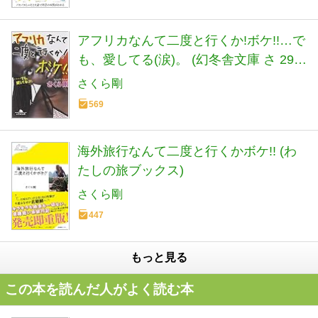
アフリカなんて二度と行くか!ボケ!!…で
も、愛してる(涙)。 (幻冬舎文庫 さ 29-
1)
さくら剛
569
海外旅行なんて二度と行くかボケ!! (わ
たしの旅ブックス)
さくら剛
447
もっと見る
この本を読んだ人がよく読む本