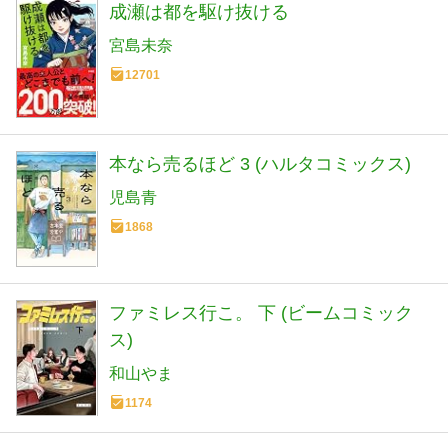
成瀬は都を駆け抜ける
宮島未奈
12701
本なら売るほど 3 (ハルタコミックス)
児島青
1868
ファミレス行こ。 下 (ビームコミック
ス)
和山やま
1174