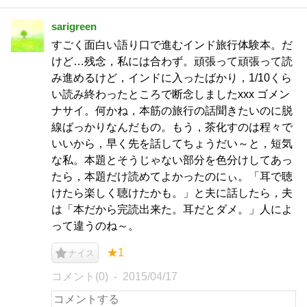
sarigreen
すごく面白い語り口で進むインド旅行体験本。だ
けど…残念，私には合わず。頑張って頑張って読
み進めるけど，インドに入ったばかり，1/10くら
い読み終わったところで断念しましたxxx ゴメン
ナサイ。何かね，本筋の旅行の話聞きたいのに脱
線ばっかりなんだもの。もう，茶化すのは程々で
いいから，早く先を話してちょうだい～と，短気
な私。本題とそうじゃない部分を色分けしてあっ
たら，本題だけ読めてよかったのにぃ。「耳で聴
けたら楽しく聴けたかも。」と夫に話したら，夫
は「本だから完読出来た。耳だとダメ。」人によ
って違うのね～。
★1
ナイス
コメント(0)
2015/04/17