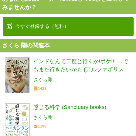
みませんか？
今すぐ登録する（無料）
さくら 剛の関連本
インドなんて二度と行くか!ボケ!!: …で
もまた行きたいかも (アルファポリス文
庫)
さくら剛
1428
感じる科学 (Sanctuary books)
さくら剛
1208