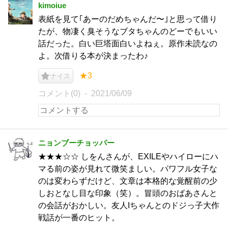
kimoiue
表紙を見て｢あーのだめちゃんだ〜｣と思って借り
たが、物凄く臭そうなブタちゃんのどーでもいい
話だった。白い巨塔面白いよねぇ。原作未読なの
よ。次借りる本が決まったわ♪
★3
ナイス
コメント(0)
2021/06/09
ニョンブーチョッパー
★★★☆☆ しをんさんが、EXILEやハイローにハ
マる前の姿が見れて微笑ましい。パワフル女子な
のは変わらずだけど、文章は本格的な覚醒前の少
しおとなし目な印象（笑）。冒頭のおばあさんと
の会話がおかしい。友人Iちゃんとのドジっ子大作
戦話が一番のヒット。