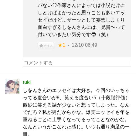
パない♡作家さんによっては小説だけに
しとけばよかったと思うことも多いエッ
セイだけど…ザーッとして妄想しまくり
面白すぎるしをんさんには、兄貴〜って
付いていきたい気分です😎（笑）
★1
12/10 06:49
ナイス
tuki
しをんさんのエッセイは大好き。今回のいっちゃ
ってる度合いが8、笑える度合い5（十段階評価）
微妙に笑える話が少ないと想ってしまった。なん
でだろ？私が男だからかな。爆笑エッセイも年を
重ねるごとに上手くなってるってことなのかな。
なんというかこなれた感じ。いつも通り満足の一
冊。