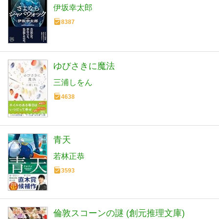
伊坂幸太郎
8387
ゆびさきに魔法
三浦しをん
4638
青天
若林正恭
3593
倫敦スコーンの謎 (創元推理文庫)