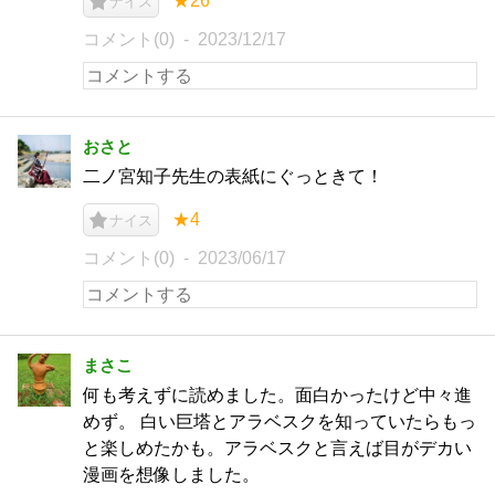
★26
ナイス
コメント(0)
2023/12/17
おさと
二ノ宮知子先生の表紙にぐっときて！
★4
ナイス
コメント(0)
2023/06/17
まさこ
何も考えずに読めました。面白かったけど中々進
めず。 白い巨塔とアラベスクを知っていたらもっ
と楽しめたかも。アラベスクと言えば目がデカい
漫画を想像しました。