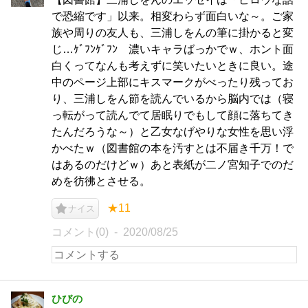
で恐縮です」以来。相変わらず面白いな～。ご家
族や周りの友人も、三浦しをんの筆に掛かると変
じ…ｹﾞﾌﾝｹﾞﾌﾝ 濃いキャラばっかでｗ、ホント面
白くってなんも考えずに笑いたいときに良い。途
中のページ上部にキスマークがべったり残ってお
り、三浦しをん節を読んでいるから脳内では（寝
っ転がって読んでて居眠りでもして顔に落ちてき
たんだろうな～）と乙女なげやりな女性を思い浮
かべたｗ（図書館の本を汚すとは不届き千万！で
はあるのだけどｗ）あと表紙が二ノ宮知子でのだ
めを彷彿とさせる。
★11
ナイス
コメント(0)
2020/08/25
ひびの