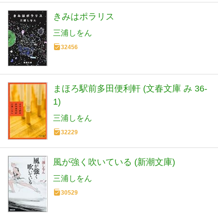
きみはポラリス
三浦しをん
32456
まほろ駅前多田便利軒 (文春文庫 み 36-
1)
三浦しをん
32229
風が強く吹いている (新潮文庫)
三浦しをん
30529