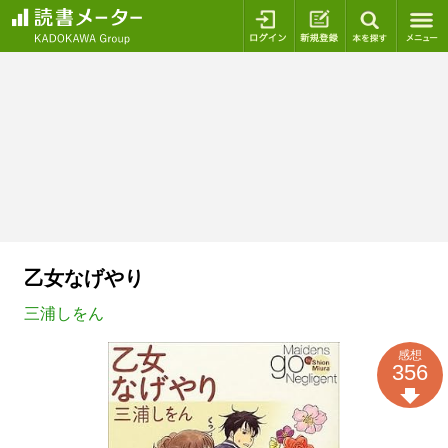
ログイン
新規登録
本を探
乙女なげやり
三浦しをん
感想
356