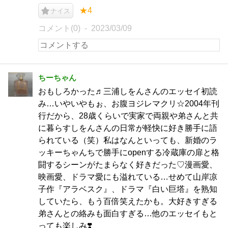
★4
ナイス
コメント(0)
2023/03/09
ちーちゃん
おもしろかった♬三浦しをんさんのエッセイ初読
み…いやいやもぉ、お腹ヨジレマクリ☆2004年刊
行だから、28歳くらいで実家で両親や弟さんと共
に暮らすしをんさんの日常が軽快に好き勝手に語
られている（笑）私はなんといっても、新婚のラ
ッキーちゃんちで勝手にopenする冷蔵庫の扉と格
闘するシーンがたまらなく好きだった♡漫画愛、
映画愛、ドラマ愛にも溢れている…せめて山岸凉
子作『アラベスク』、ドラマ『白い巨塔』を熟知
していたら、もう百倍笑えたかも。大好きすぎる
弟さんとの絡みも面白すぎる…他のエッセイもと
っても楽しみ❣️