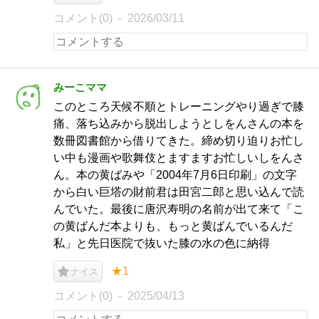
コメント(0)
2026/03/11
みーこママ
このところ天候不順とトレーニングやり過ぎで膝
痛、落ち込みから脱出しようとしをんさんの本を
数冊図書館から借りてきた。締め切り迫りお忙し
い中も漫画や歌舞伎とますますお忙しいしをんさ
ん。本の黄ばみや「2004年7月6日印刷」の文字
から白い巨塔の財前君は田宮二郎と思い込んで読
んでいた。最後に唐沢寿明の名前が出て来て「こ
の黄ばんだ本よりも、もっと黄ばんでいるんだ
私」と先日医院で抜いた膝の水の色に納得
★1
ナイス
コメント(0)
2025/04/13