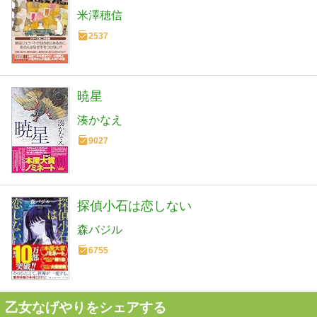
米澤穂信
2537
暁星
湊かなえ
9027
探偵小石は恋しない
森バジル
6755
乙女なげやりをシェアする