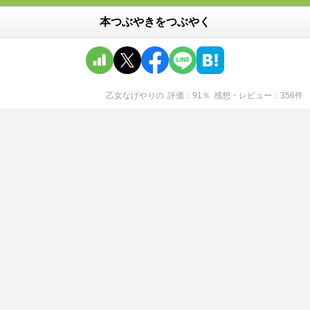
本つぶやきをつぶやく
乙女なげやり
の
評価
91
％
感想・レビュー
356
件