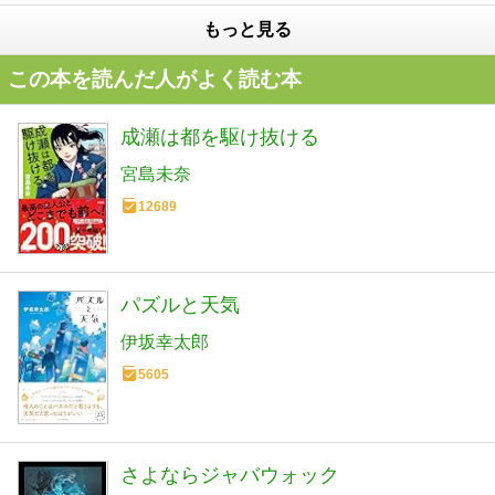
もっと見る
この本を読んだ人がよく読む本
成瀬は都を駆け抜ける
宮島未奈
12689
パズルと天気
伊坂幸太郎
5605
さよならジャバウォック