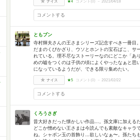
ナイス
★4
コメント(
0
)
2021/04/18
さ
ともブン
寺村輝夫さんの王さまシリーズ記念すべき一冊目
だまのくびかざり、ウソとホントの宝石ばこ、サー
し
れている。理不尽なストーリーなのにどこか「あ
めの嘘をつくのは子供の頃によくやったなぁと思い
になっているようだが、できる限り集めたい。
ナイス
★5
コメント(
0
)
2021/02/22
っ
さ
くろうさぎ
昔大好きだった懐かしい作品…。孫文庫に加える
どこか憎めない王さまは今読んでも素敵なキャラ
ね。シャボン玉の首飾り…欲しいなぁ〜。孫たち