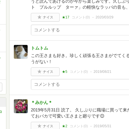
うと読んであげるのが今から楽しみです。久しぶ
な
ト プルルップ ターァ」の軽快なラッパの音も
ナイス
★17
コメント(
0
)
2020/03/29
し
トムトム
この王さまも好き。珍しく頑張る王さまがでてく
ん
うがない！
ナイス
★5
コメント(
0
)
2019/08/21
＊みかん＊
2019年5月31日 読了。 久しぶりに職場に買っ
コ
ておバカで可愛い王さまと廻りです😊
ナイス
★2
コメント(
0
)
2019/05/31