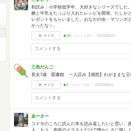
初読み：小学校低学年。大好きなシリーズでした
糖と牛乳をたっぷり入れたレシピを開発。たしか
レゼントをもらいました。おなかの虫・マツンボ
かったな～。
ナイス
★33
コメント(
0
)
2025/05/22
三色だんご
長女7歳 図書館 一人読み【感想】わがままな王
ナイス
★2
コメント(
0
)
2023/06/03
あーさー
コドモのころに読んだ本を読み返したいと思い、
入。もう、表紙のイラストだけで懐かしさに嬉し