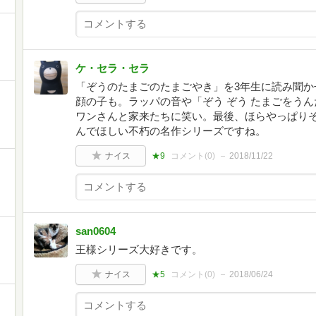
ケ・セラ・セラ
「ぞうのたまごのたまごやき」を3年生に読み聞か
顔の子も。ラッパの音や「ぞう ぞう たまごをう
ワンさんと家来たちに笑い。最後、ほらやっぱり
んでほしい不朽の名作シリーズですね。
ナイス
★9
コメント(
0
)
2018/11/22
san0604
王様シリーズ大好きです。
ナイス
★5
コメント(
0
)
2018/06/24