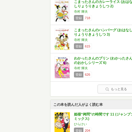
こまったさんのカレーライス (おは
しりょうりきょうしつ 2)
寺村 輝夫
登録
718
こまったさんのハンバーグ (おはな
りょうりきょうしつ 3)
寺村 輝夫
登録
615
わかったさんのプリン (わかったさ
のおかしシリーズ 6)
寺村 輝夫
登録
626
もっと見る
この本を読んだ人がよく読む本
姫様“拷問”の時間です 11 (ジャンプ
ミックス)
ひらけい
登録
204