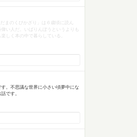
んだまのくびかざり」は６歳頃に読ん
番偉い人だ。いばりんぼうというよりも
も楽しく本の中で暮らしている。
です。不思議な世界に小さい頃夢中にな
お話です。