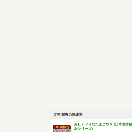
寺村 輝夫の関連本
おしゃべりなたまごやき (日本傑作
本シリーズ)