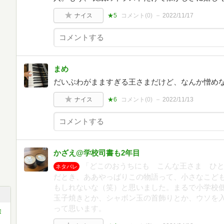
ナイス
★5
コメント(
0
)
2022/11/17
まめ
だいぶわがまますぎる王さまだけど、なんか憎め
ナイス
★6
コメント(
0
)
2022/11/13
かざえ@学校司書も2年目
「どこのおうちにも こんな王さま ひ
ネタバレ
だとき、ああやっばりこの物語って、小さなこど
もしれないな（笑）と思いました。まるで小学校
玉子焼きとか、シャボン玉の首飾りとか、ウソを
って思います。
絵