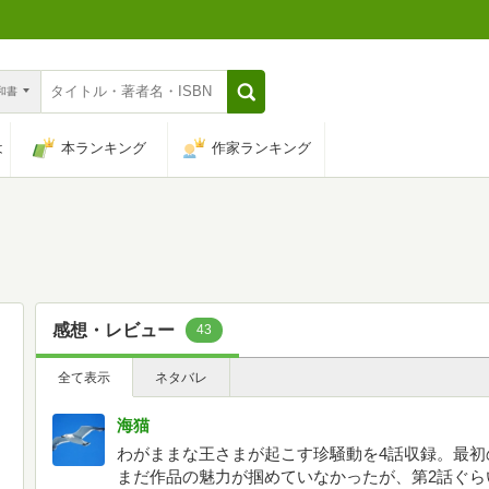
n和書
は
本ランキング
作家ランキング
感想・レビュー
43
全て表示
ネタバレ
海猫
わがままな王さまが起こす珍騒動を4話収録。最初
まだ作品の魅力が掴めていなかったが、第2話ぐら