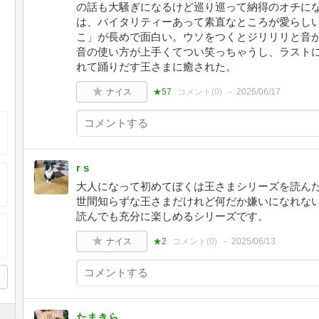
の話も大騒ぎになるけど巡り巡って納得のオチに
は、バイタリティーあって素直なところが愛らしい
こ」が長めで面白い。ウソをつくとジリリリと音
音の使い方が上手くてつい笑っちゃうし、ラストに
れて踊りだす王さまに癒された。
ナイス
★57
コメント(
0
)
2026/06/17
r s
大人になって初めてぼくは王さまシリーズを読ん
世間知らずな王さまだけれど何だか嫌いになれな
読んでも充分に楽しめるシリーズです。
ナイス
★2
コメント(
0
)
2025/06/13
たまきら