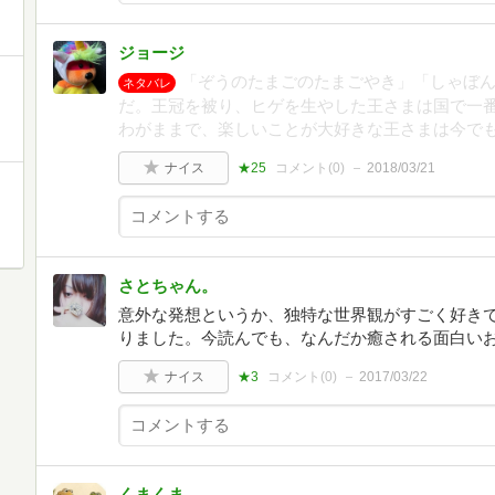
ジョージ
「ぞうのたまごのたまごやき」「しゃぼ
ネタバレ
だ。王冠を被り、ヒゲを生やした王さまは国で一
わがままで、楽しいことが大好きな王さまは今で
ナイス
★25
コメント(
0
)
2018/03/21
さとちゃん。
意外な発想というか、独特な世界観がすごく好き
りました。今読んでも、なんだか癒される面白い
ナイス
★3
コメント(
0
)
2017/03/22
くまくま