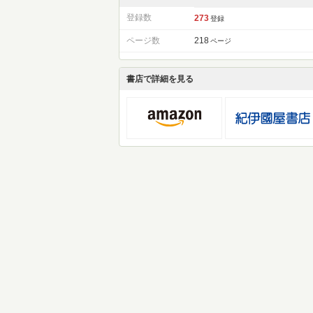
登録数
273
登録
ページ数
218
ページ
書店で詳細を見る