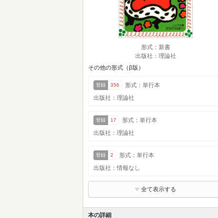
形式：新書
出版社：理論社
その他の形式（β版）
形式：単行本
登録
356
出版社：理論社
形式：単行本
登録
17
出版社：理論社
形式：単行本
登録
2
出版社：情報なし
全て表示する
本の詳細