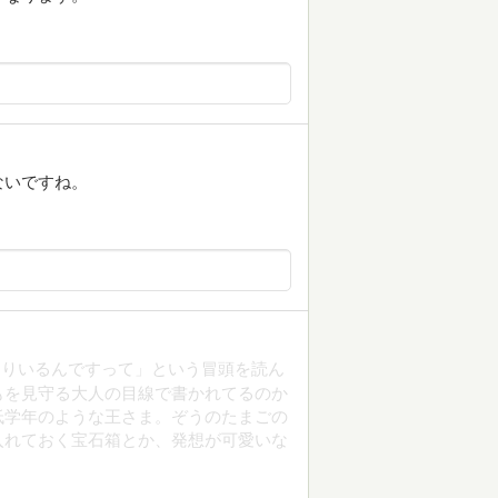
ないですね。
とりいるんですって」という冒頭を読ん
もを見守る大人の目線で書かれてるのか
低学年のような王さま。ぞうのたまごの
入れておく宝石箱とか、発想が可愛いな