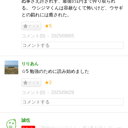
ぬ事さえ許されず、最後の1円まで搾り取られ
る。 ウシジマくんは容赦なくて怖いけど、ウサギ
との戯れには癒された。
★5
ナイス
コメント(0)
2025/09/05
りりあん
☆5 勉強のために読み始めました
★2
ナイス
コメント(0)
2025/08/29
誠也
『闇金ウシジマくん』第1巻を読んで、一