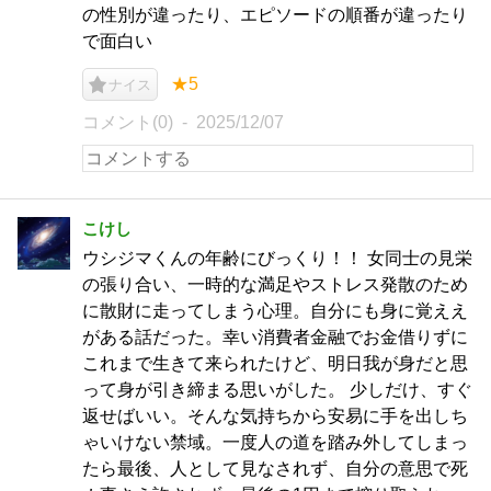
の性別が違ったり、エピソードの順番が違ったり
で面白い
★5
ナイス
コメント(0)
2025/12/07
こけし
ウシジマくんの年齢にびっくり！！ 女同士の見栄
の張り合い、一時的な満足やストレス発散のため
に散財に走ってしまう心理。自分にも身に覚ええ
がある話だった。幸い消費者金融でお金借りずに
これまで生きて来られたけど、明日我が身だと思
って身が引き締まる思いがした。 少しだけ、すぐ
返せばいい。そんな気持ちから安易に手を出しち
ゃいけない禁域。一度人の道を踏み外してしまっ
たら最後、人として見なされず、自分の意思で死