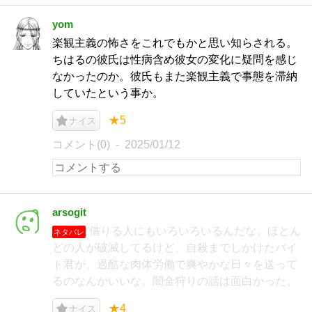
yom
楽観主義の怖さをこれでもかと思い知らされる。
ちはるの彼氏は性病含め彼女の変化に疑問を感じ
なかったのか。彼氏もまた楽観主義で事態を滞納
していたという事か。
★5
ナイス
コメント(0)
2025/01/12
arsogit
借りる人にもいろいろいるんだな。ほとん
ネタバレ
どの人が破滅してるけど、自殺までしかけたバイ
ト君が、過酷な肉体労働で爽やかな日々を送って
るのなんかいいな。闇金狩りの話は面白かった。
★4
ナイス