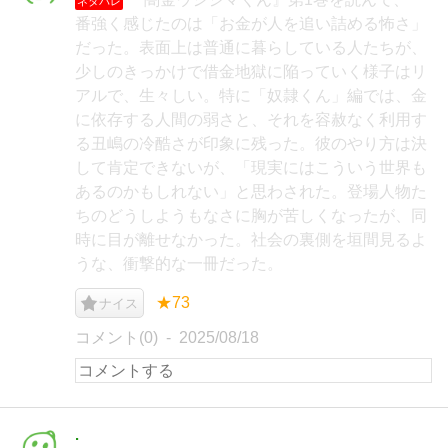
ネタバレ
番強く感じたのは「お金が人を追い詰める怖さ」
だった。表面上は普通に暮らしている人たちが、
少しのきっかけで借金地獄に陥っていく様子はリ
アルで、生々しい。特に「奴隷くん」編では、金
に依存する人間の弱さと、それを容赦なく利用す
る丑嶋の冷酷さが印象に残った。彼のやり方は決
して肯定できないが、「現実にはこういう世界も
あるのかもしれない」と思わされた。登場人物た
ちのどうしようもなさに胸が苦しくなったが、同
時に目が離せなかった。社会の裏側を垣間見るよ
うな、衝撃的な一冊だった。
★73
ナイス
コメント(0)
2025/08/18
.