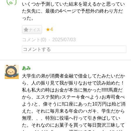
いくつか予測していた結末を迎えるかと思ってい
た矢先に、最後の4ページで予想外の終わり方だ
った。
★4
ナイス
コメント(0)
2025/07/03
あみ
大学生の弟が消費者金融で借金してたみたいだか
ら、人の振り見て我が振りなおせで読み始めた！
私も私大の時はお金が本当に無かった‼️‼️‼️馬鹿だ
から、エステ契約♪ステーキ食べよう♪お寿司食べ
よう♪と、偉そうに‼️口座にあった10万円は殆ど消
えた。それに毎月来る年金のハガキ、学生だから
無理、、、特別に役場へ行って引き伸ばしてい
た。それなのにお菓子を買って毎日贅沢三昧して