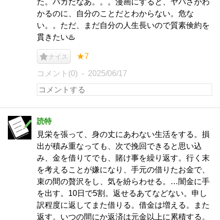
た。バカだなあ。。。漫画にすると、ヤバさがわ
かるのに、自分のことだとわからない。危な
い。。ただ、まだ自分の人生長いので質素倹約を
貫きたい♨️
★7
ナイス
コメント(0)
2025/06/17
読特
見栄を張って、身の丈にあわない生活をする。損
出が積み重なっても、次で挽回できると思い込
み、金を借りてでも、賭け事を繰り返す。行く末
を考えることが嫌になり、手元の借りたお金で、
束の間の贅沢をし、気を紛らわせる。…闇金に手
を出す。10日で5割。返せるあてなどない。申し
訳程度に返してまた借りる。借金は増える。また
返す。いつの間にか返済は元金以上に累積する。