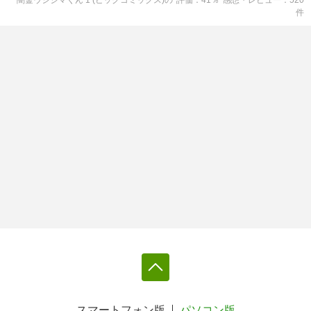
闇金ウシジマくん 1 (ビッグコミックス)
の
評価
41
％
感想・レビュー
520
件
スマートフォン版
パソコン版