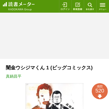
ログイン
新規登録
本を探
闇金ウシジマくん 1 (ビッグコミックス)
真鍋昌平
感想
520