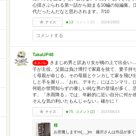
心揺さぶられる第一話から始まる10編の短編集。
代だったんだなと思わされます。7/10
ナイス
★13
コメント(
0
)
2024/10/02
TakaUP48
きまじめ男と訳あり女が橋の上で出会い
ネタバレ
子が主役。父親は負け博打で家庭を捨て、妻子持
く母親が命じる。その母親とケンカして家を飛び
しと手を握り…「おれ、デキた」にはニンマリ。
何処か世間知らずの優しい純な男の登場が多く、
す。「氷雨降る」では、年齢的に近い自分に何か
そんな気の利いたもんじゃない」確かに！
ナイス
★75
コメント(
2
)
2024/08/14
桜
お邪魔しますm(_ _)m 藤沢さんは作品が