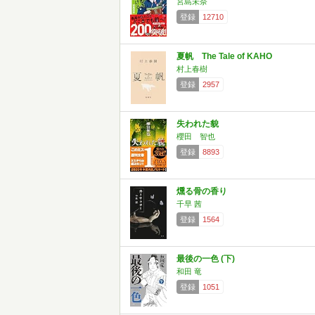
宮島未奈
登録
12710
夏帆 The Tale of KAHO
村上春樹
登録
2957
失われた貌
櫻田 智也
登録
8893
燻る骨の香り
千早 茜
登録
1564
最後の一色 (下)
和田 竜
登録
1051