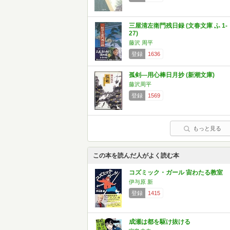
三屋清左衛門残日録 (文春文庫 ふ 1-
27)
藤沢 周平
登録
1636
孤剣―用心棒日月抄 (新潮文庫)
藤沢周平
登録
1569
もっと見る
この本を読んだ人がよく読む本
コズミック・ガール 宙わたる教室
伊与原 新
登録
1415
成瀬は都を駆け抜ける