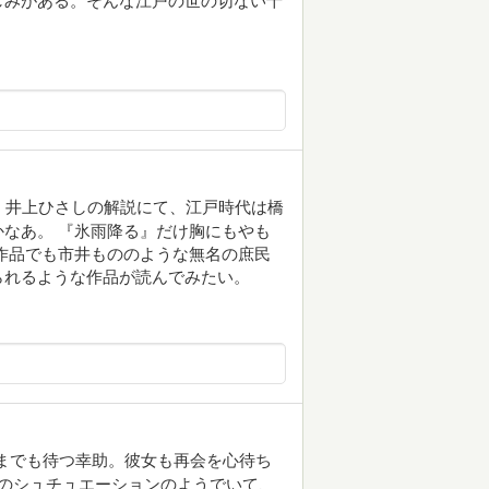
しみがある。そんな江戸の世の切ない十
 井上ひさしの解説にて、江戸時代は橋
なあ。 『氷雨降る』だけ胸にもやも
作品でも市井もののような無名の庶民
られるような作品が読んでみたい。
までも待つ幸助。彼女も再会を心待ち
のシュチュエーションのようでいて、