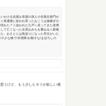
追いかける吉蔵を長屋の浪人小谷善左衛門が
た☆美濃屋に拾われ育ったおこうは後継ぎの
が現れた？☆追われた江戸へ戻ってきた老博
くして亡くなった女房おみちを重ねる☆新蔵
した。おさとには島送りになった亭主がいた
/小さな橋で/氷雨降る/殺すな/まぼろしの
と思うけど、もう少しヒネリが欲しい感