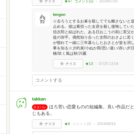
ナイス
★47
コメント(
1
)
2024/07/25
tengen
☆去ろうとするお峯を殺してでも離さないと
止める。彼は裏切った女房を殺し後悔してい
信次郎と結ばれた。ある日おこうの前に実父
徒の弥平。偶然知り合った女郎のおさよに若
が惚れて一緒に三年暮らしたおさとが姿を消
事を知る☆彡約束/小ぬか雨/思い違い/赤い夕日
橋/吹く風は秋/川霧
ナイス
★13
07/25 13:04
takkan
ほろ苦い恋愛ものの短編集。良い作品だ
ネタバレ
じもある。
ナイス
★8
コメント(
0
)
2024/06/16