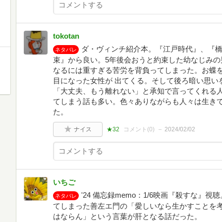
tokotan
ダ・ヴィンチ紹介本。『江戸時代』、『
ネタバレ
束』から良い。5年後会おうと約束した幼なじみの
なるには重すぎる苦労を背負ってしまった。お蝶
目になった女性が 出てくる。そして後ろ暗い思い
「大丈夫、もう離れない」と承知で言ってくれる人
てしまう話も多い。色々ありながらも人々は生き
た。
ナイス
★32
コメント(
0
)
2024/02/02
いちご
'24 備忘録memo：1/6映画『殺すな
ネタバレ
てしまった善左エ門の「愛しいなら生かすことを
はならん」という言葉が肝となる話だった。