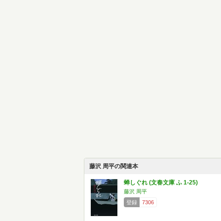
藤沢 周平の関連本
蝉しぐれ (文春文庫 ふ 1-25)
藤沢 周平
登録
7306