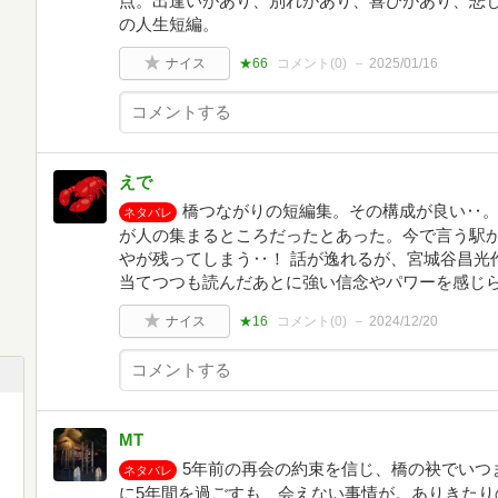
点。出逢いがあり、別れがあり、喜びがあり、悲
の人生短編。
ナイス
★66
コメント(
0
)
2025/01/16
えで
橋つながりの短編集。その構成が良い‥。
ネタバレ
が人の集まるところだったとあった。今で言う駅か
やが残ってしまう‥！ 話が逸れるが、宮城谷昌光
当てつつも読んだあとに強い信念やパワーを感じ
ナイス
★16
コメント(
0
)
2024/12/20
MT
5年前の再会の約束を信じ、橋の袂でいつ
ネタバレ
に5年間を過ごすも、会えない事情が。ありきたり