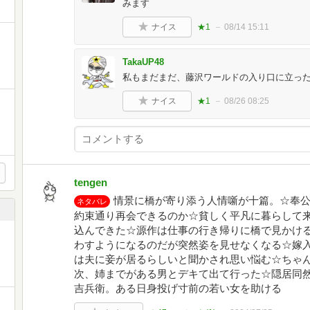
みます
ナイス
★1
08/14 15:11
TakaUP48
私もまだまだ、藤沢ワールドの入り口に立ったば
ナイス
★1
08/26 08:25
tengen
情景に橋が寄り添う人情噺が十篇。☆奉
ネタバレ
約束通り再会できるのか☆貧しく平凡に暮らして
込んできた☆源作は仕事の行き帰りに橋で見かけ
わすようになるのだが突然姿を見せなくなる☆嫁
は夫に妾が居るらしいと聞かされ思い悩む☆ちゃ
次、姉までがある男とデキて出て行った☆隠居同
吉兵衛。ある日身投げ寸前の若い女を助ける