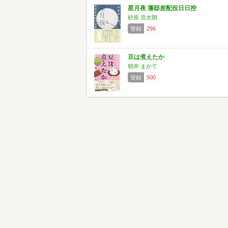
星月夜 藩邸差配役日日控
砂原 浩太朗
登録
296
豆は煮えたか
朝井 まかて
登録
500