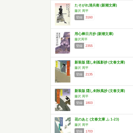
たそがれ清兵衛 (新潮文庫)
藤沢 周平
登録
3160
用心棒日月抄 (新潮文庫)
藤沢周平
登録
2355
新装版 隠し剣孤影抄 (文春文庫)
藤沢 周平
登録
2135
新装版 隠し剣秋風抄 (文春文庫)
藤沢 周平
登録
1803
花のあと (文春文庫 ふ 1-23)
藤沢 周平
登録
1703