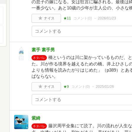
の息子の嫁になる。女は狂言に騙される。最後は
一番少ない。あと10歳の少年が主人公の、小さな
ナイス
★11
コメント(
0
)
2026/01/23
素手 素手男
橋というのは川に架かっているものだ、
ネタバレ
た。川が作る境界を越えるための橋。井上ひさし
よりも情報を読みたがりはじめた」（p389）と
ばならない。
ナイス
★9
コメント(
0
)
2025/01/26
紫綺
藤沢周平全集にて読了。川の流れが人生
ネタバレ