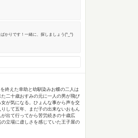
かりです！一緒に、探しましょう(^_^)
公を終えた幸助と幼馴染みお蝶の二人は
来た二十歳おすみの元に一人の男が飛び
る女が気になる。ひょんな事から声を交
入りして五年、まだ子の出来ないおもん
んが出て行ってから苦労続きの十歳広
然の立場に虚しさを感じていた王子屋の