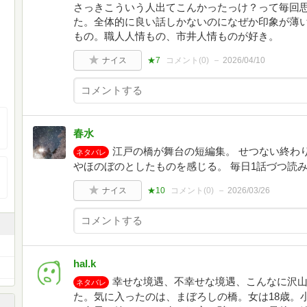
さっきこういう人出てこんかったっけ？って毎回
た。全体的に良い話しかないのになぜか印象が薄
もの。職人人情もの、市井人情ものが好き。
ナイス
★7
コメント(
0
)
2026/04/10
春水
江戸の橋が舞台の短編集。 せつない終わ
ネタバレ
やほのぼのとしたものを感じる。 毎日1話づつ読
ナイス
★10
コメント(
0
)
2026/03/26
hal.k
幸せな境遇、不幸せな境遇、こんなに沢
ネタバレ
た。気に入ったのは、まぼろしの橋。女は18歳。