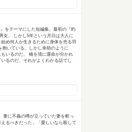
橋』をテーマにした短編集。最初の『約
男女。 しかし5年という月日は大人に
を始め何人か生きるために身体を売る羽
を抱いている。しかし幸助のように
もいるのだ。 橋を境に運命が分かれ
ているのだ。それがよくわかる話でし
』視聴。妻に不義の噂が立っていた妻を斬っ
考えるべきだった」「愛しいなら殺して