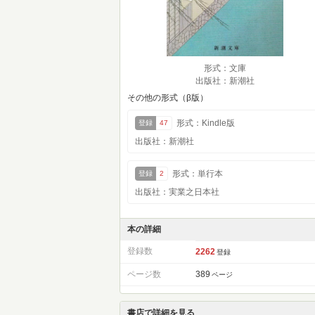
形式：文庫
出版社：新潮社
その他の形式（β版）
形式：Kindle版
登録
47
出版社：新潮社
形式：単行本
登録
2
出版社：実業之日本社
本の詳細
登録数
2262
登録
ページ数
389
ページ
書店で詳細を見る