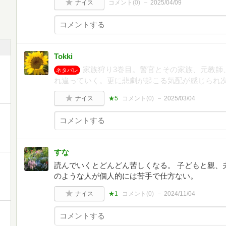
ナイス
コメント(
0
)
2025/04/09
Tokki
家族狩り3巻目。警官とその家族、元教師
ネタバレ
れ違っていく。更に悲劇が起こる気配が感じられ
ナイス
★5
コメント(
0
)
2025/03/04
すな
読んでいくとどんどん苦しくなる。 子どもと親、
のような人が個人的には苦手で仕方ない。
ナイス
★1
コメント(
0
)
2024/11/04