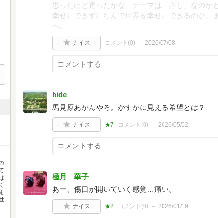
思ったけど違ったかな。テーマは「許し」なのか
幸せにできずになんで世界を幸せにできるのか。
へ。
ナイス
コメント(
0
)
2026/07/08
hide
馬見原あかんやろ。かすかに見える希望とは？
ナイス
★7
コメント(
0
)
2026/05/02
の
て
極月 華子
は
て
あー、傷口が開いていく感覚…痛い。
ま
世
ナイス
★2
コメント(
0
)
2026/01/19
、