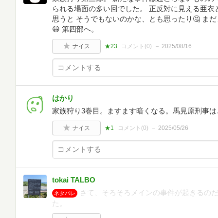
られる場面の多い回でした。 正反対に見える亜衣
思うと そうでもないのかな、とも思ったり🤔 ま
😃 第四部へ。
ナイス
★23
コメント(
0
)
2025/08/16
はかり
家族狩り3巻目。ますます暗くなる。馬見原刑事は
ナイス
★1
コメント(
0
)
2025/05/26
tokai TALBO
さて、そろそろメインの事件が起きるの
ネタバレ
た。