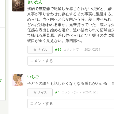
きいたん
残酷で無慈悲で絶望しか感じられない現実と、思
来事が隣り合わせに存在するその事実に混乱する
められ、内へ内へと心が向かう時、差し伸べられ
どれだけ救われる事か。元来持っていた、或いは
任感を表出し始める浚介、追い詰められて茫然自
で揺れる馬見原。差し伸べられたひと握りの光に
破口が全く見えない。第四部へ。
ナイス
★39
コメント(
0
)
2024/02/24
いちご
て
子どもの誰とも話したくなくなる感じがわかる 
ナイス
★4
コメント(
0
)
2024/01/18