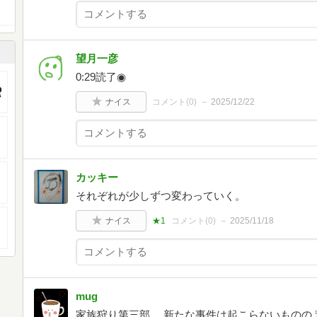
望月一彦
0:29読了◉
ナイス
コメント(
0
)
2025/12/22
カッキー
それぞれが少しずつ変わっていく。
ナイス
★1
コメント(
0
)
2025/11/18
mug
家族狩り第三部。 新たな事件は起こらないものの