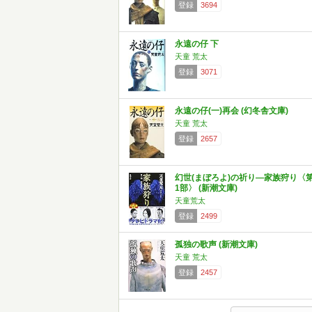
登録
3694
永遠の仔 下
天童 荒太
登録
3071
永遠の仔(一)再会 (幻冬舎文庫)
天童 荒太
登録
2657
幻世(まぼろよ)の祈り―家族狩り〈
1部〉 (新潮文庫)
天童荒太
登録
2499
孤独の歌声 (新潮文庫)
天童 荒太
登録
2457