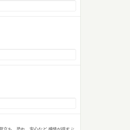
 苛立ち、恐れ、安心など 感情が揺すぶ