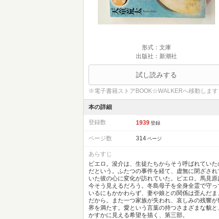
形式：文庫
出版社：新潮社
試し読みする
※電子書籍ストアBOOK☆WALKERへ移動します
本の詳細
登録数
1939
登録
ページ数
314
ページ
あらすじ
ピエロ。浚介は、生徒たちからそう呼ばれていた
だという。ふたつの事件を経て、虚無に閉ざされ
いた彼の心に変化が訪れていた。ピエロ。馬見原
今そう見えるだろう。冬島母子を全身全霊で守っ
いるにもかかわらず、妻や娘との関係は歪んだま
だから。また一つ家族が失われ、哀しみの残響が
界を満たす。愛という言葉の持つさまざまな貌と
かすかに見える希望を描く、第三部。