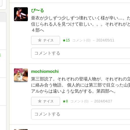
ぴ〜る
亜衣が少しずつ少しずつ壊れていく様が辛い…。
信じられる人を見つけて欲しい。。。それぞれが
４部へ
ナイス
★15
コメント(
0
)
2024/05/11
ミ
mochiomochi
第三部読了。それぞれの登場人物が、それぞれの
に絡み合う物語。 個人的には第三部で目立った山
アルからは遠いような気がする。第四部へ。
ナイス
★8
コメント(
0
)
2024/04/27