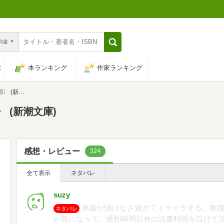
n和書
は
本ランキング
作家ランキング
新潮文庫)
 (新潮文庫)
感想・レビュー
324
全て表示
ネタバレ
suzy
巣藤が情けなさ過ぎてイライラする。教
ネタバレ
が気になって、通勤時間以外の読書時間を設けて