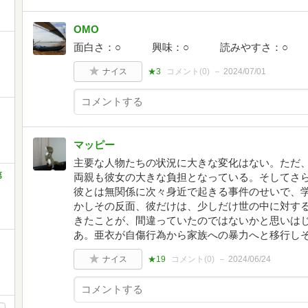
OMO
面白さ：○ 興味：○ 読みやすさ：○ 
ナイス
★3
コメント(
0
)
2024/07/01
マッピー
主要な人物たちの状況に大きな変化はない。ただ
第
両親も彼女の大きな負担となっている。そしてさ
彼とは無関係に次々身近で起きる事件のせいで、
かしその反面、彼だけは、少しだけ世の中に対す
きたことが、間違っていたのではないかと思いは
あ。亜衣が自傷行為から家族への暴力へと移行し
ナイス
★19
コメント(
0
)
2024/06/24