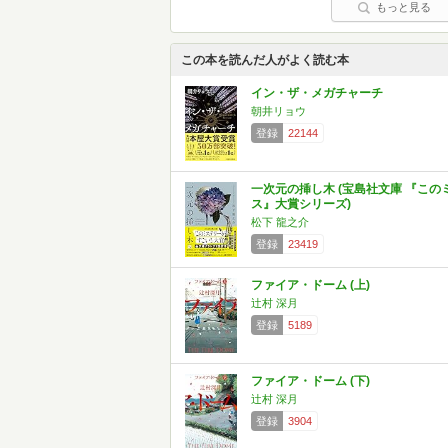
もっと見る
この本を読んだ人がよく読む本
イン・ザ・メガチャーチ
朝井リョウ
登録
22144
一次元の挿し木 (宝島社文庫 『この
ス』大賞シリーズ)
松下 龍之介
登録
23419
ファイア・ドーム (上)
辻村 深月
登録
5189
ファイア・ドーム (下)
辻村 深月
登録
3904