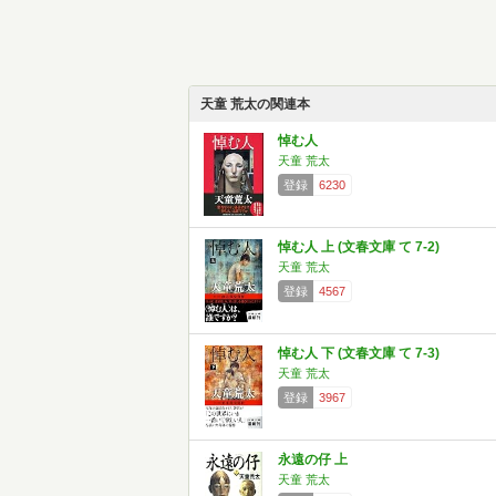
天童 荒太の関連本
悼む人
天童 荒太
登録
6230
悼む人 上 (文春文庫 て 7-2)
天童 荒太
登録
4567
悼む人 下 (文春文庫 て 7-3)
天童 荒太
登録
3967
永遠の仔 上
天童 荒太