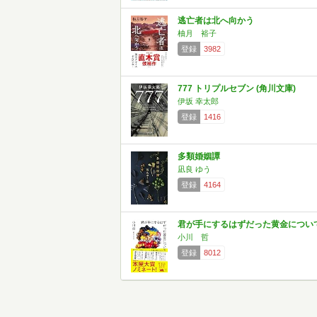
逃亡者は北へ向かう
柚月 裕子
登録
3982
777 トリプルセブン (角川文庫)
伊坂 幸太郎
登録
1416
多類婚姻譚
凪良 ゆう
登録
4164
君が手にするはずだった黄金につい
小川 哲
登録
8012