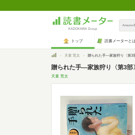
Amazo
トップ
読書メーターと
トップ
天童 荒太
贈られた手―家族狩り〈第3部〉 (
贈られた手―家族狩り〈第3部〉
天童 荒太