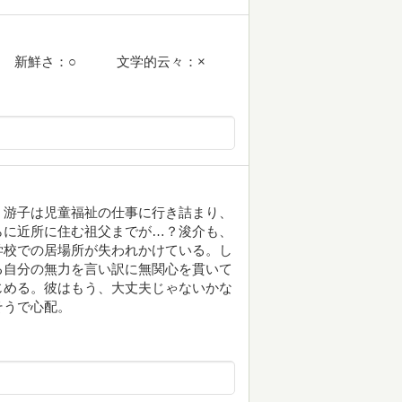
新鮮さ：○ 文学的云々：×
、游子は児童福祉の仕事に行き詰まり、
らに近所に住む祖父までが…？浚介も、
学校での居場所が失われかけている。し
る自分の無力を言い訳に無関心を貫いて
じめる。彼はもう、大丈夫じゃないかな
そうで心配。