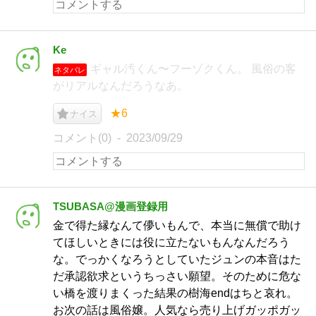
Ke
ギャル汚くん〜フーゾクくん。 風俗の客
ネタバレ
がリアルなんだろうなあ。
★6
ナイス
コメント(0)
2023/09/29
TSUBASA@漫画登録用
金で得た縁なんて儚いもんで、本当に無償で助け
てほしいときには役に立たないもんなんだろう
な。でっかくなろうとしていたジュンの本音はた
だ承認欲求というちっさい願望。そのために危な
い橋を渡りまくった結果の樹海endはちと哀れ。
お次の話は風俗嬢。人気なら売り上げガッポガッ