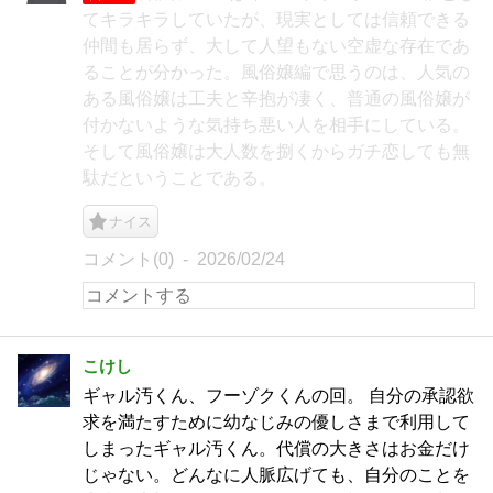
てキラキラしていたが、現実としては信頼できる
仲間も居らず、大して人望もない空虚な存在であ
ることが分かった。風俗嬢編で思うのは、人気の
ある風俗嬢は工夫と辛抱が凄く、普通の風俗嬢が
付かないような気持ち悪い人を相手にしている。
そして風俗嬢は大人数を捌くからガチ恋しても無
駄だということである。
ナイス
コメント(0)
2026/02/24
こけし
ギャル汚くん、フーゾクくんの回。 自分の承認欲
求を満たすために幼なじみの優しさまで利用して
しまったギャル汚くん。代償の大きさはお金だけ
じゃない。どんなに人脈広げても、自分のことを