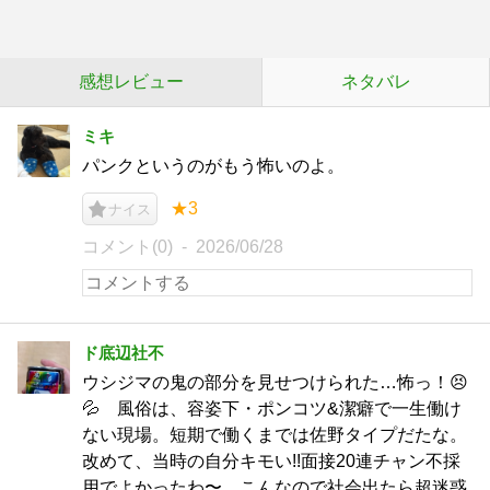
感想レビュー
ネタバレ
ミキ
パンクというのがもう怖いのよ。
★3
ナイス
コメント(0)
2026/06/28
ド底辺社不
ウシジマの鬼の部分を見せつけられた…怖っ！😣
💦 風俗は、容姿下・ポンコツ&潔癖で一生働け
ない現場。短期で働くまでは佐野タイプだたな。
改めて、当時の自分キモい!!面接20連チャン不採
用でよかったわ〜。こんなので社会出たら超迷惑