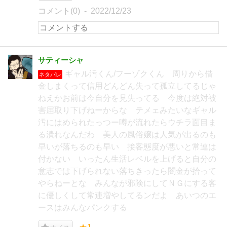
コメント(0)
2022/12/23
サティーシャ
ギャル汚くん/フーゾクくん 周りから借
ネタバレ
金しまくって信用どんどん失って孤立してるじゃ
ねえかお前は今自分を見失ってる 今度は絶対被
害届取り下げねーからな テメェみたいなギャル
汚にはめられたっつー噂が流れたらウチラ面目ま
る潰れなんだわ 美人の風俗嬢は人気が出るのも
早いが落ちるのも早い 接客態度が悪いと常連は
付かない いったん生活レベルを上げると自分の
意志では下げられない落ちきったら闇金が拾って
やらねーとな みんなが邪険にしてＮＧにする客
に優しくして常連増やしてるンだよ あいつのエ
ースはみんなパンクする