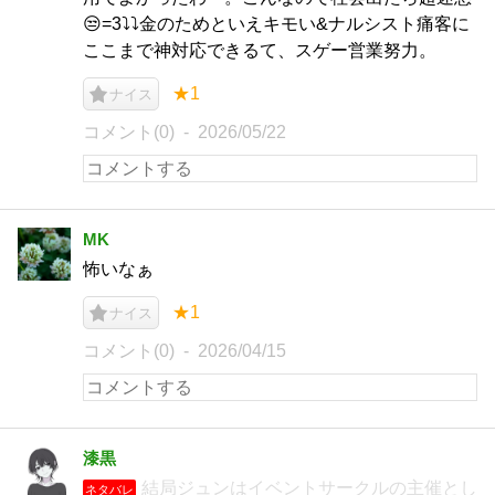
😒=3⤵️⤵️金のためといえキモい&ナルシスト痛客に
ここまで神対応できるて、スゲー営業努力。
★1
ナイス
コメント(0)
2026/05/22
MK
怖いなぁ
★1
ナイス
コメント(0)
2026/04/15
漆黒
結局ジュンはイベントサークルの主催とし
ネタバレ