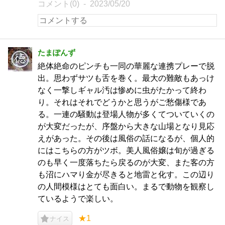
コメント(0)
2023/05/20
たまぽんず
絶体絶命のピンチも一同の華麗な連携プレーで脱
出。思わずサツも舌を巻く。最大の難敵もあっけ
なく一撃しギャル汚は惨めに虫がたかって終わ
り。それはそれでどうかと思うがご愁傷様であ
る。一連の騒動は登場人物が多くてついていくの
が大変だったが、序盤から大きな山場となり見応
えがあった。その後は風俗の話になるが、個人的
にはこちらの方がツボ。美人風俗嬢は旬が過ぎる
のも早く一度落ちたら戻るのが大変、また客の方
も沼にハマり金が尽きると地雷と化す。この辺り
の人間模様はとても面白い。まるで動物を観察し
ているようで楽しい。
★1
ナイス