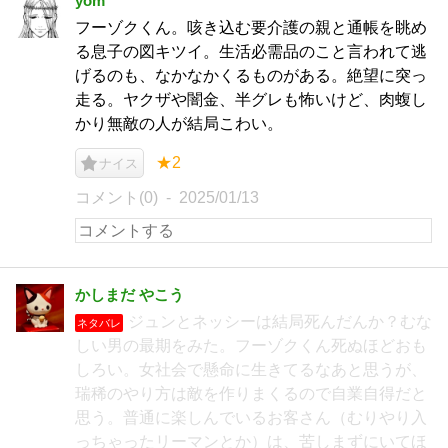
yom
フーゾクくん。咳き込む要介護の親と通帳を眺め
る息子の図キツイ。生活必需品のこと言われて逃
げるのも、なかなかくるものがある。絶望に突っ
走る。ヤクザや闇金、半グレも怖いけど、肉蝮し
かり無敵の人が結局こわい。
★2
ナイス
コメント(0)
2025/01/13
かしまだ やこう
ジュンとネッシーは結局死んだんか？むな
ネタバレ
しい男の最期をみた。フーゾクくん死ぬほどおも
しろい。女社会で懸命に生きてるなあと思うが、
瑞稀のやり方は敵を作りまくるので自業自得だと
思う。普通に楽しんでいるお客さん（むりやり入
っちゃったリーマンとか）は、苦しまずにいてほ