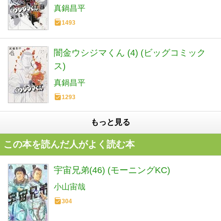
真鍋昌平
1493
闇金ウシジマくん (4) (ビッグコミック
ス)
真鍋昌平
1293
もっと見る
この本を読んだ人がよく読む本
宇宙兄弟(46) (モーニングKC)
小山宙哉
304