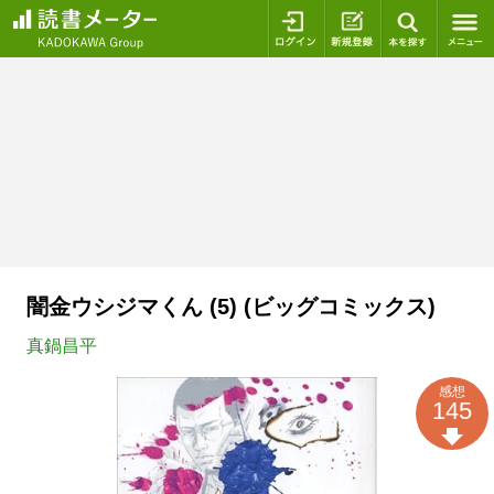
ログイン
新規登録
本を探
闇金ウシジマくん (5) (ビッグコミックス)
真鍋昌平
感想
145