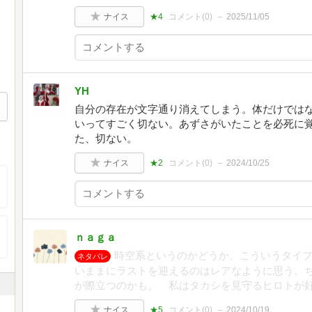
ナイス
★4
コメント(
0
)
2025/11/05
YH
自分の存在が文字通り消えてしまう。体だけでは
いってすごく切ない。あずさがいたことを必死に
た、切ない。
ナイス
★2
コメント(
0
)
2024/10/25
ｎａｇａ
時空系というのかどうか、こういうタイ
ネタバレ
いままにラストを迎えるのはレアなように思う。
が際立つのかも。 私はタカシを見守るヒロトが
ナイス
★5
コメント(
0
)
2024/10/19