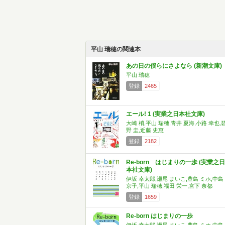
平山 瑞穂の関連本
あの日の僕らにさよなら (新潮文庫)
平山 瑞穂
登録
2465
エール! 1 (実業之日本社文庫)
大崎 梢,平山 瑞穂,青井 夏海,小路 幸也,
野 圭,近藤 史恵
登録
2182
Re-born はじまりの一歩 (実業之日
本社文庫)
伊坂 幸太郎,瀬尾 まいこ,豊島 ミホ,中島
京子,平山 瑞穂,福田 栄一,宮下 奈都
登録
1659
Re-born はじまりの一歩