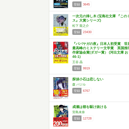
登録
3645
一次元の挿し木 (宝島社文庫 『この
ス』大賞シリーズ)
松下 龍之介
登録
23430
『ババヤガの夜』日本人初受賞 世
最高峰のミステリー文学賞 英国推
作家協会賞(ダガー賞） (河出文庫 お
46-1)
王谷 晶
登録
9919
探偵小石は恋しない
森 バジル
登録
6767
成瀬は都を駆け抜ける
宮島未奈
登録
12728