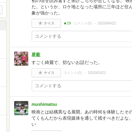
初の頃を読み返すと余計こちらが悲しくなる。 映
た。というか、ロケ地となった場所に三年ほど住
象が強かった。
ナイス
★29
コメント(
0
)
2020/04/22
星藍
すごく綺麗で、切ないお話だった。
ナイス
コメント(
0
)
2020/03/21
mushimatsu
映画とは結構異なる展開。あの時何を体験したそ
てくもんだから表現媒体を通して残すべきだよな
い