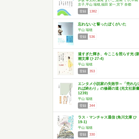
伊坂 幸太郎,瀬尾 まいこ,豊島 ミホ,中島
京子,平山 瑞穂,福田 栄一,宮下 奈都
登録
1382
忘れないと誓ったぼくがいた
平山 瑞穂
登録
536
遠すぎた輝き、今ここを照らす光 (
潮文庫 ひ 27-4)
平山 瑞穂
登録
353
エンタメ小説家の失敗学～「売れな
れば終わり」の修羅の道 (光文社新
1239)
平山 瑞穂
登録
344
ラス・マンチャス通信 (角川文庫 ひ
19-1)
平山 瑞穂
登録
330