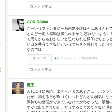
GORIRA800
こーいうファンタジー系恋愛小説は今はありふれて
とんど一定の感動は得られるから 忘れないように
て周りからもおかしいと思わられる様子はちょっと
新
い出を共有できないというつらさを感じました そ
なのでは
ナイス
★9
コメント(
0
)
2021/02/03
け
書
魔王
久しぶりに再読。出会った頃のあずさは、ハツラ
たが、消える日が近づくにつれどんどん弱気にな
気持ちの整理ができていないのがわかった。最後
すぐに出てきていた。どうすることのできない現