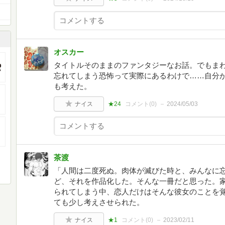
オスカー
タイトルそのままのファンタジーなお話。でもま
忘れてしまう恐怖って実際にあるわけで……自分
も考えた。
ナイス
★24
コメント(
0
)
2024/05/03
茶渡
「人間は二度死ぬ。肉体が滅びた時と、みんなに忘
ど、それを作品化した。そんな一冊だと思った。
られてしまう中、恋人だけはそんな彼女のことを
ても少し考えさせられた。
ナイス
★1
コメント(
0
)
2023/02/11