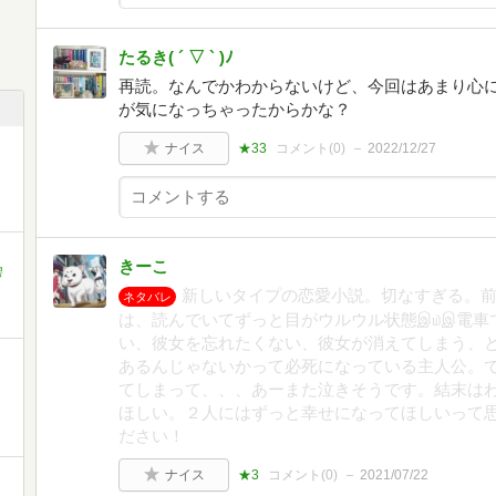
たるき( ´ ▽ ` )ﾉ
再読。なんでかわからないけど、今回はあまり心
が気になっちゃったからかな？
ナイス
★33
コメント(
0
)
2022/12/27
きーこ
碧
新しいタイプの恋愛小説。切なすぎる。
ネタバレ
は、読んでいてずっと目がウルウル状態இ௰இ電車
い、彼女を忘れたくない、彼女が消えてしまう、
あるんじゃないかって必死になっている主人公。
てしまって、、、あーまた泣きそうです。結末は
ほしい。２人にはずっと幸せになってほしいって
ださい！
ナイス
★3
コメント(
0
)
2021/07/22