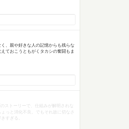
なく、親や好きな人の記憶からも残らな
覚えておこうともがくタカシの奮闘もま
プのストーリーで、仕組みが解明されな
ちょっと消化不良。でもそれ故に切なさ
好きすぎる。