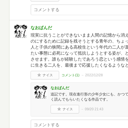
なおぱんだ
現実に抗うことができないまま人間の記憶から消
のにするために記録を残そうとする青年の、ちょ
人と子供の狭間にある高校生という年代の二人が
たい事態に必死になって抵抗しようとする姿が、
させます。誰もが経験したであろう恋という感情
に生きる二人を、最後まで応援したくなるような
ナイス
コメント(
1
)
2022/12/28
なおぱんだ
追記です。現在進行形の少年少女にも、かつ
く読んでもらいたくなる作品です。
ナイス
09/20 21:43