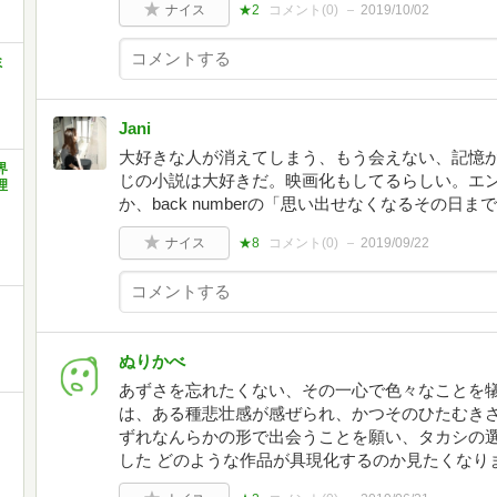
ナイス
★2
コメント(
0
)
2019/10/02
ミ
Jani
大好きな人が消えてしまう、もう会えない、記憶か
界
じの小説は大好きだ。映画化もしてるらしい。エ
理
か、back numberの「思い出せなくなるその日
ナイス
★8
コメント(
0
)
2019/09/22
ぬりかべ
あずさを忘れたくない、その一心で色々なことを
は、ある種悲壮感が感ぜられ、かつそのひたむきさ
ずれなんらかの形で出会うことを願い、タカシの
した どのような作品が具現化するのか見たくなり