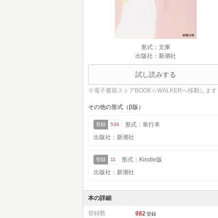
形式：文庫
出版社：新潮社
試し読みする
※電子書籍ストアBOOK☆WALKERへ移動します
その他の形式（β版）
形式：単行本
登録
536
出版社：新潮社
形式：Kindle版
登録
11
出版社：新潮社
本の詳細
登録数
982
登録