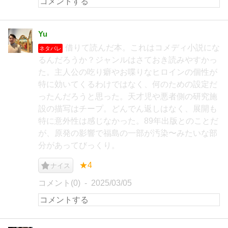
Yu
借りて読んだ本。これはコメディ小説にな
ネタバレ
るんだろうか？ジャンルはさておき読みやすかっ
た。主人公の吃り癖やお喋りなヒロインの個性が
特に効いてくるわけではなく、何のための設定だ
ったんだろうと思った。天才児や悪者側の研究施
設の描写はチープ。どんでん返しはなく、展開も
特に意外性は感じなかった。89年出版とのことだ
が、原発の影響で福島の一部が汚染〜みたいな部
分があってびっくり。
★4
ナイス
コメント(0)
2025/03/05