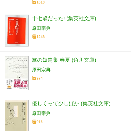
1610
十七歳だった! (集英社文庫)
原田宗典
1248
旅の短篇集 春夏 (角川文庫)
原田宗典
974
優しくって少しばか (集英社文庫)
原田宗典
916