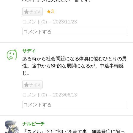
★3
ナイス
コメント(0)
2023/11/23
サディ
ある時から社会問題になる体臭に悩むひとりの男
性。途中からSF的な展開になるが、中途半端感
じ。
ナイス
コメント(0)
2023/06/13
ナルピーチ
『スメル』とは“匂い”を表す事。無嗅覚症に陥っ