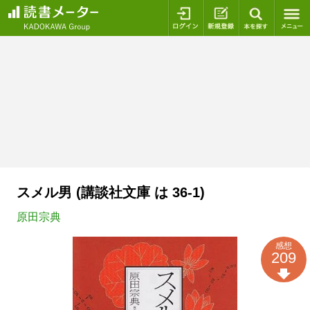
ログイン
新規登録
本を探
スメル男 (講談社文庫 は 36-1)
原田宗典
感想
209