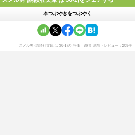
本つぶやきをつぶやく
スメル男 (講談社文庫 は 36-1)
の
評価
86
％
感想・レビュー
209
件