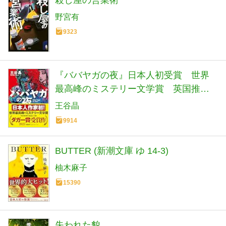
野宮有
9323
『ババヤガの夜』日本人初受賞 世界
最高峰のミステリー文学賞 英国推理
作家協会賞(ダガー賞） (河出文庫 お 46-
王谷晶
1)
9914
BUTTER (新潮文庫 ゆ 14-3)
柚木麻子
15390
失われた貌