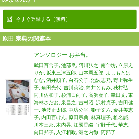
今すぐ登録する（無料）
原田 宗典の関連本
アンソロジー お弁当。
武田百合子
池部良
阿川弘之
南伸坊
立原え
りか
坂東三津五郎
山本周五郎
よしもとば
なな
酒井順子
白石公子
池波志乃
野上弥生
子
角田光代
吉川英治
筒井ともみ
穂村弘
阿川佐和子
杉浦日向子
高浜虚子
幸田文
東
海林さだお
泉昌之
吉村昭
沢村貞子
吉田健
一
池波正太郎
中坊公平
獅子文六
金井美恵
子
内田百けん
原田宗典
林真理子
椎名誠
川本三郎
木内昇
江國香織
宇野千代
華恵
向田邦子
入江相政
洲之内徹
阿部了