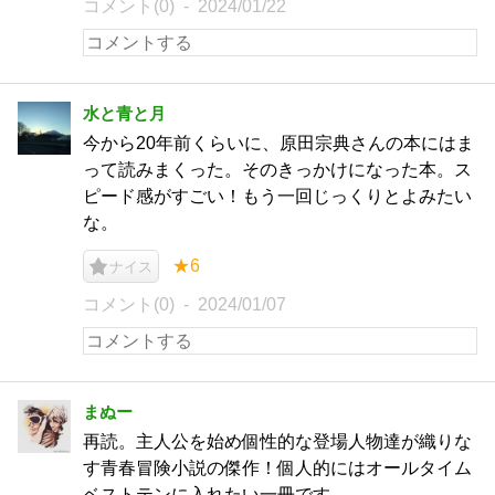
コメント(0)
2024/01/22
水と青と月
今から20年前くらいに、原田宗典さんの本にはま
って読みまくった。そのきっかけになった本。ス
ピード感がすごい！もう一回じっくりとよみたい
な。
★6
ナイス
コメント(0)
2024/01/07
まぬー
再読。主人公を始め個性的な登場人物達が織りな
す青春冒険小説の傑作！個人的にはオールタイム
ベストテンに入れたい一冊です。