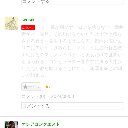
sensei
全く、鼻が利かず、匂いを感じない、武井
ネタバレ
青年が、突然、その匂いをかいただけで吐き気を
させる異臭を発生するようになる。都内の広いエ
リアに匂いをまき散らし、マスコミに追われる彼
を助けるのマリノレイコという美女だけで世間か
ら追われる。コンピューターを自在に操る天才少
年たちが彼を助けることになり、犯罪組織との闘
いが始まる。
★3
ナイス
コメント(0)
2024/08/03
オシアコンクエスト