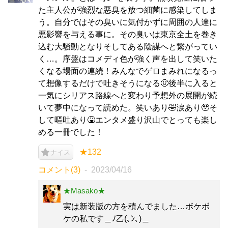
た主人公が強烈な悪臭を放つ細菌に感染してしま
う。自分ではその臭いに気付かずに周囲の人達に
悪影響を与える事に。その臭いは東京全土を巻き
込む大騒動となりそしてある陰謀へと繋がってい
く…。序盤はコメディ色が強く声を出して笑いた
くなる場面の連続！みんなでゲロまみれになるっ
て想像するだけで吐きそうになる🤢後半に入ると
一気にシリアス路線へと変わり予想外の展開が続
いて夢中になって読めた。笑いあり🤣涙あり🥹そ
して嘔吐あり🤮エンタメ盛り沢山でとっても楽し
める一冊でした！
★132
ナイス
コメント(3)
2023/04/16
★Masako★
実は新装版の方を積んでました…ボケボ
ケの私です＿ﾉ乙(､ﾝ､)＿