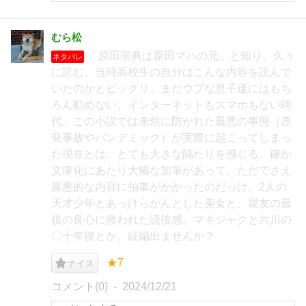
むら松
「原田宗典は原田マハの兄」と知り、久々
ネタバレ
に読む。当時高校生の自分はこんな内容を読んで
いたのかとビックリ。まだウブな息子達にはもち
ろん勧めない。インターネットもスマホもない時
代。この小説では未然に防がれた最悪の事態（原
発事故やパンデミック）が実際に起こってしまっ
た現在とは、とても大きな隔たりを感じる。確か
文庫化にあたり大幅な加筆があって、ただでさえ
露悪的な内容に拍車がかかったのだっけ。2人の
天才少年とあっけらかんとした美女と、親友の最
後の良心に救われた読後感。マキジャクと六川の
〇十年後とか、続編出ませんか？
★7
ナイス
コメント(0)
2024/12/21