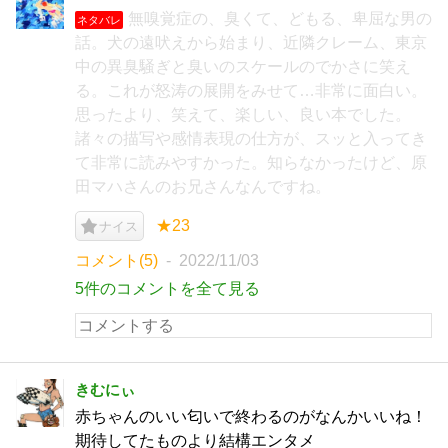
無嗅覚症の、臭くて、どもる、卑屈な男の
ネタバレ
話。犬の遠吠えから始まり、近隣クレーム、東京
中の異臭騒ぎと臭いのスケールのでかさに笑え
る。これが怒涛の展開をみせて…非常に面白い。
思ったより、笑えて、楽しい、良い本でした。
諸々の描写や感情表現の仕方が、スッと入ってき
て非常に読みやすかった。知らなかったけど、原
田マハさんのお兄さんなんですね。
★23
ナイス
コメント(5)
2022/11/03
5件のコメントを全て見る
きむにぃ
赤ちゃんのいい匂いで終わるのがなんかいいね！
期待してたものより結構エンタメ