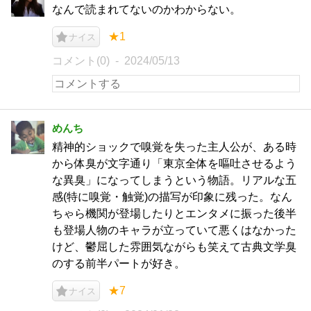
なんで読まれてないのかわからない。
★1
ナイス
コメント(0)
2024/05/13
めんち
精神的ショックで嗅覚を失った主人公が、ある時
から体臭が文字通り「東京全体を嘔吐させるよう
な異臭」になってしまうという物語。リアルな五
感(特に嗅覚・触覚)の描写が印象に残った。なん
ちゃら機関が登場したりとエンタメに振った後半
も登場人物のキャラが立っていて悪くはなかった
けど、鬱屈した雰囲気ながらも笑えて古典文学臭
のする前半パートが好き。
★7
ナイス