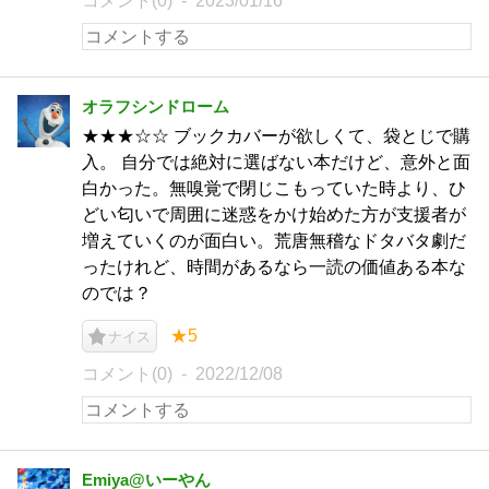
コメント(0)
2023/01/16
オラフシンドローム
★★★☆☆ ブックカバーが欲しくて、袋とじで購
入。 自分では絶対に選ばない本だけど、意外と面
白かった。無嗅覚で閉じこもっていた時より、ひ
どい匂いで周囲に迷惑をかけ始めた方が支援者が
増えていくのが面白い。荒唐無稽なドタバタ劇だ
ったけれど、時間があるなら一読の価値ある本な
のでは？
★5
ナイス
コメント(0)
2022/12/08
Emiya@いーやん