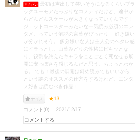
最初は声出して笑いそうになるくらいブラ
ネタバレ
ックユーモアたっぷりなコメディだけど、途中か
らどんどんスケールが大きくなっていくんです！
ジェットコースターみたいな一気読み必須のエン
タメ、っていう解説の言葉がぴったり。 好き嫌い
が分かれそう。 多分嫌いな人は主人公のヘタレ感
にイラっとし、山葉みどりの性格にピキッとな
り、役割を終えたキャラをことごとく死なせる展
開に安っぽさを感じるんだと思う、ちょっとわか
る。 でも！最後の展開は斜め読みでもいいから、
という謎のオススメの仕方をするけれど、エンタ
メ好きは読むべき作品！
★13
ナイス
コメント(0)
2021/12/17
ロッキー