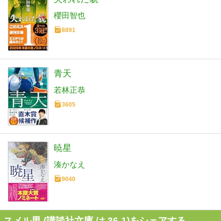
櫻田智也
8891
青天
若林正恭
3605
暁星
湊かなえ
9040
スメル男 (講談社文庫 は 36-1)をシェアする