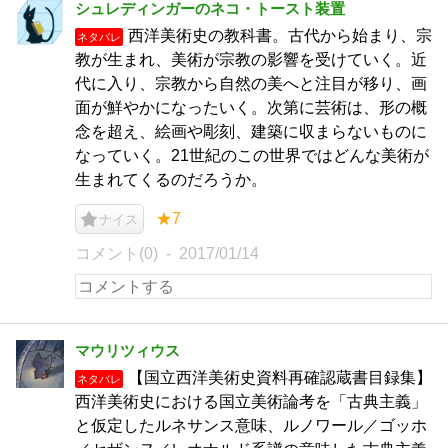
シュレディンガーのネコ・トースト装置
西洋美術史の教科書。古代から始まり、宗
ネタバレ
教が生まれ、美術が宗教の影響を受けていく。近
代に入り、宗教から自然の美へと注目が移り、画
面が鮮やかになったいく。次第に芸術は、形の概
念を超え、絵画や彫刻、建築に収まらないものに
なっていく。21世紀のこの世界ではどんな美術が
生まれてくるのだろうか。
★7
ナイス
コメント(0)
2017/01/14
マウリツィウス
【国立西洋美術史資料再確認蔵書目録集】
ネタバレ
西洋美術史における国立美術論考を「古典主義」
と仮定したルネサンス意味、ルノワール／ゴッホ