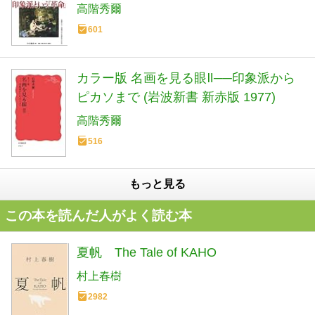
高階秀爾
601
カラー版 名画を見る眼Ⅱ──印象派から
ピカソまで (岩波新書 新赤版 1977)
高階秀爾
516
もっと見る
この本を読んだ人がよく読む本
夏帆 The Tale of KAHO
村上春樹
2982