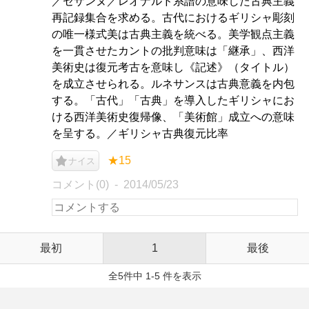
／セザンヌ／レオナルド系譜の意味した古典主義
再記録集合を求める。古代におけるギリシャ彫刻
の唯一様式美は古典主義を統べる。美学観点主義
を一貫させたカントの批判意味は「継承」、西洋
美術史は復元考古を意味し《記述》（タイトル）
を成立させられる。ルネサンスは古典意義を内包
する。「古代」「古典」を導入したギリシャにお
ける西洋美術史復帰像、「美術館」成立への意味
を呈する。／ギリシャ古典復元比率
★15
ナイス
コメント(0)
2014/05/23
最初
1
最後
全5件中 1-5 件を表示