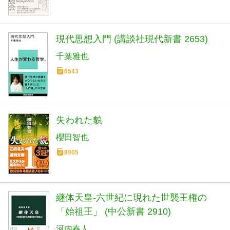
現代思想入門 (講談社現代新書 2653)
千葉雅也
6543
失われた貌
櫻田智也
8905
継体天皇-六世紀に現れた世襲王権の
「始祖王」 (中公新書 2910)
河内春人