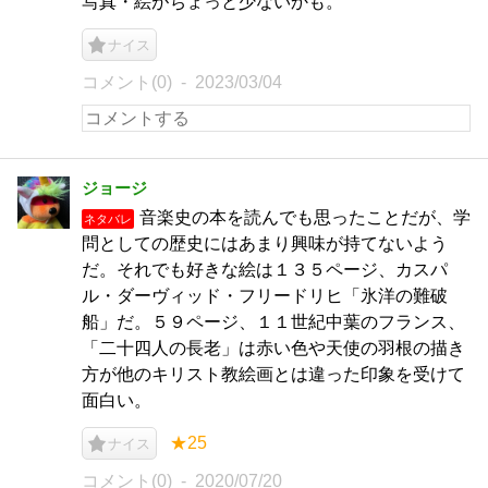
写真・絵がちょっと少ないかも。
ナイス
コメント(0)
2023/03/04
ジョージ
音楽史の本を読んでも思ったことだが、学
ネタバレ
問としての歴史にはあまり興味が持てないよう
だ。それでも好きな絵は１３５ページ、カスパ
ル・ダーヴィッド・フリードリヒ「氷洋の難破
船」だ。５９ページ、１１世紀中葉のフランス、
「二十四人の長老」は赤い色や天使の羽根の描き
方が他のキリスト教絵画とは違った印象を受けて
面白い。
★25
ナイス
コメント(0)
2020/07/20