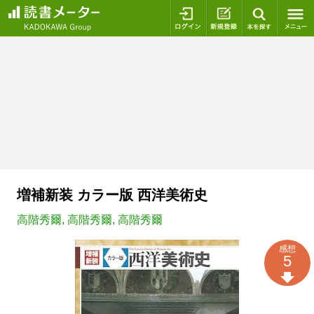
ログイン
新規登録
本を探
増補新装 カラー版 西洋美術史
高階秀爾
,
高階秀爾
,
高階秀爾
感想
5