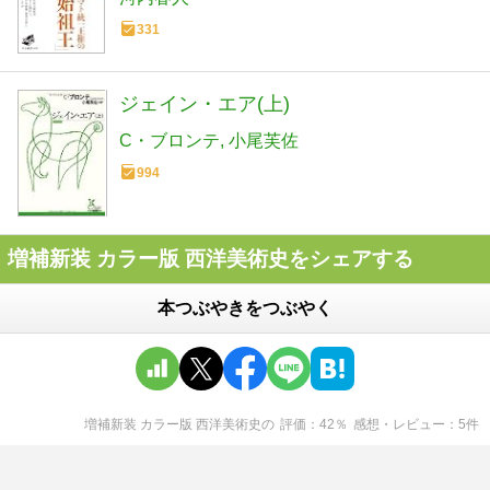
331
ジェイン・エア(上)
C・ブロンテ
小尾芙佐
994
増補新装 カラー版 西洋美術史をシェアする
本つぶやきをつぶやく
増補新装 カラー版 西洋美術史
の
評価
42
％
感想・レビュー
5
件