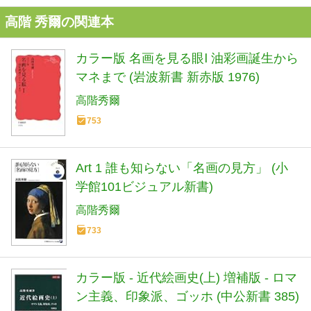
高階 秀爾の関連本
カラー版 名画を見る眼Ⅰ 油彩画誕生から
マネまで (岩波新書 新赤版 1976)
高階秀爾
753
Art 1 誰も知らない「名画の見方」 (小
学館101ビジュアル新書)
高階秀爾
733
カラー版 - 近代絵画史(上) 増補版 - ロマ
ン主義、印象派、ゴッホ (中公新書 385)