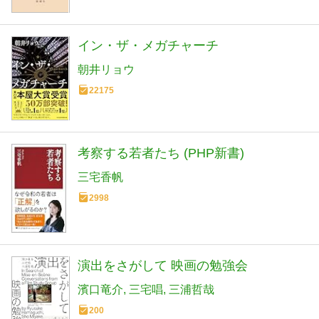
イン・ザ・メガチャーチ
朝井リョウ
22175
考察する若者たち (PHP新書)
三宅香帆
2998
演出をさがして 映画の勉強会
濱口竜介
三宅唱
三浦哲哉
200