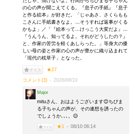
たしゃ、情けないよ。行間からちびまる子ちゃん
の心の声が聞こえてくる。『息子の手紙』『息子
と作る絵本』が好きだ。「じゃあさ、さくらもも
こさんに手紙書きなよ。…そうすれば返事がくる
かもよ」／「『絵本って…けっこう大変だよ』…
『うんうん、知ってるよ。それがどうしたの？』
と、作家の苦労を軽くあしらった。」等身大の優
しい母の姿と作家の心の声が豊かに織り込まれて
「現代の枕草子」となった。
★27
ナイス
コメント(3)
2026/08/10
Major
mituさん、おはようございます😊ちびま
る子ちゃんの声が、その連想を誘ったの
でしょうか､､､。😌
★1
08/10 06:14
ナイス