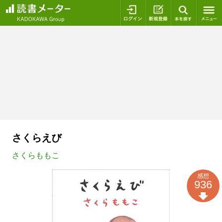
ログイン
新規登録
本を探
さくらえび
さくらももこ
感想
936