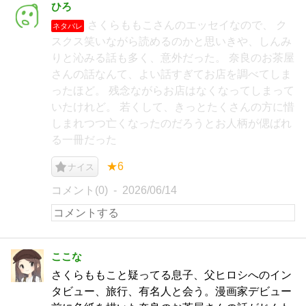
ひろ
さくらももこさんのエッセイなので、 ク
ネタバレ
スクス笑いながら読めるのかと思いきや、しんみ
りと沁みる話も多く、意外だった。 奈良のお茶屋
さんの話なんて、よい話すぎてお店を調べてしま
ったほど。 残念ながらお店はなくなってしまって
いたけれど。 若くして、きっとたくさんの方に惜
しまれつつ亡くなったのだろうとお人柄が偲ばれ
る一冊だった
★6
ナイス
コメント(0)
2026/06/14
ここな
さくらももこと疑ってる息子、父ヒロシへのイン
タビュー、旅行、有名人と会う。漫画家デビュー