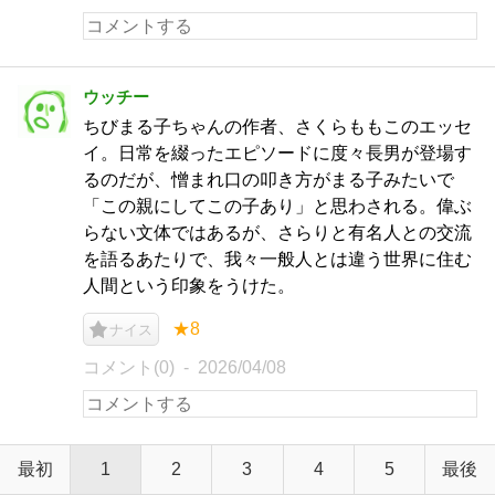
ウッチー
ちびまる子ちゃんの作者、さくらももこのエッセ
イ。日常を綴ったエピソードに度々長男が登場す
るのだが、憎まれ口の叩き方がまる子みたいで
「この親にしてこの子あり」と思わされる。偉ぶ
らない文体ではあるが、さらりと有名人との交流
を語るあたりで、我々一般人とは違う世界に住む
人間という印象をうけた。
★8
ナイス
コメント(0)
2026/04/08
最初
1
2
3
4
5
最後