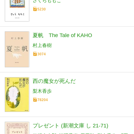
さくらももこ
5230
夏帆 The Tale of KAHO
村上春樹
3074
西の魔女が死んだ
梨木香歩
78204
プレゼント (新潮文庫 し 21-71)