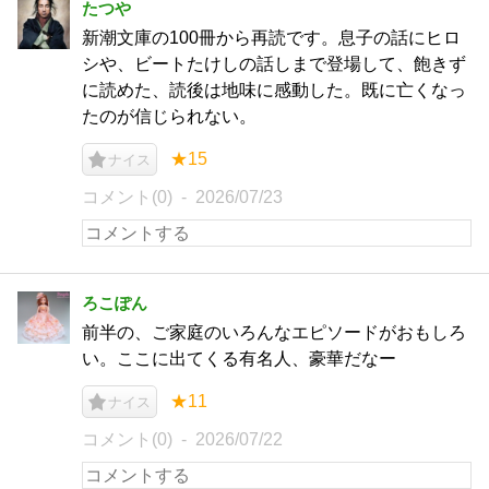
たつや
新潮文庫の100冊から再読です。息子の話にヒロ
シや、ビートたけしの話しまで登場して、飽きず
に読めた、読後は地味に感動した。既に亡くなっ
たのが信じられない。
★15
ナイス
コメント(0)
2026/07/23
ろこぽん
前半の、ご家庭のいろんなエピソードがおもしろ
い。ここに出てくる有名人、豪華だなー
★11
ナイス
コメント(0)
2026/07/22