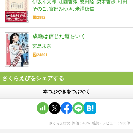
伊坂幸太郎
江國香織
恩田陸
梨木香歩
町田
そのこ
宮部みゆき
米澤穂信
2892
成瀬は信じた道をいく
宮島未奈
24801
さくらえびをシェアする
本つぶやきをつぶやく
さくらえび
の
評価
48
％
感想・レビュー
936
件