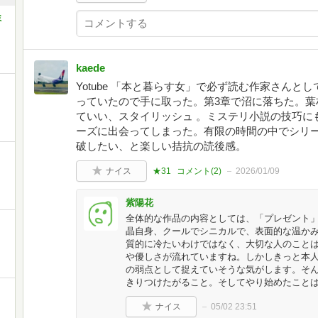
ミ
kaede
Yotube 「本と暮らす女」で必ず読む作家さん
っていたので手に取った。第3章で沼に落ちた。葉
ていい、スタイリッシュ 。ミステリ小説の技巧に
ーズに出会ってしまった。有限の時間の中でシリ
破したい、と楽しい拮抗の読後感。
ナイス
★31
コメント(
2
)
2026/01/09
紫陽花
全体的な作品の内容としては、「プレゼント
晶自身、クールでシニカルで、表面的な温か
質的に冷たいわけではなく、大切な人のこと
や優しさが流れていますね。しかしきっと本
の弱点として捉えていそうな気がします。そ
きりつけたがること。そしてやり始めたこと
ナイス
05/02 23:51