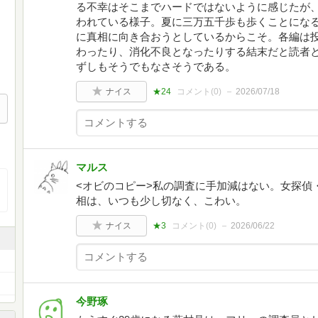
る不幸はそこまでハードではないように感じたが
われている様子。夏に三万五千歩も歩くことにな
に真相に向き合おうとしているからこそ。各編は
わったり、消化不良となったりする結末だと読者
ずしもそうでもなさそうである。
ナイス
★24
コメント(
0
)
2026/07/18
マルス
<オビのコピー>私の調査に手加減はない。女探偵
相は、いつも少し切なく、こわい。
ナイス
★3
コメント(
0
)
2026/06/22
今野琢