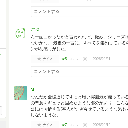
ごぶ
んー面白かったかと言われれば、微妙。シリーズ
ないかな。 最後の一言に、すべてを集約している
ンボな感じがした。
わ
ナイス
★5
コメント(
0
)
2026/01/31
M
なんだか全編通じてずっと暗い雰囲気が漂ってい
の悪意をギュッと固めたような部分があり、こん
公には同情する(本人が引き寄せているような気も
しないような。
ナイス
★7
コメント(
0
)
2026/01/12