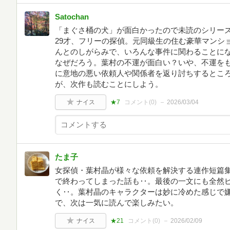
Satochan
「まぐさ桶の犬」が面白かったので未読のシリー
29才、フリーの探偵。元同級生の住む豪華マンシ
んとのしがらみで、いろんな事件に関わることに
なぜだろう。葉村の不運が面白い？いや、不運を
に意地の悪い依頼人や関係者を返り討ちするところ
が、次作も読むことにしよう。
ナイス
★7
コメント(
0
)
2026/03/04
たま子
女探偵・葉村晶が様々な依頼を解決する連作短篇
で終わってしまった話も‥。最後の一文にも全然
く‥。葉村晶のキャラクターは妙に冷めた感じで
で、次は一気に読んで楽しみたい。
ナイス
★21
コメント(
0
)
2026/02/09