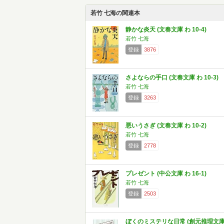
若竹 七海の関連本
静かな炎天 (文春文庫 わ 10-4)
若竹 七海
登録
3876
さよならの手口 (文春文庫 わ 10-3)
若竹 七海
登録
3263
悪いうさぎ (文春文庫 わ 10-2)
若竹 七海
登録
2778
プレゼント (中公文庫 わ 16-1)
若竹 七海
登録
2503
ぼくのミステリな日常 (創元推理文庫