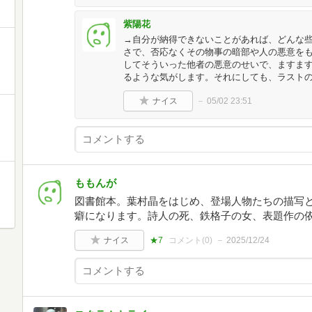
紫陽花
→自分が納得できないことがあれば、どんな
さで、否応なくその物事の暗部や人の悪意を
してそういった他者の悪意のせいで、ますま
るような気がします。それにしても、ラスト
ナイス
05/02 23:51
ももんが
図書館本。葉村晶をはじめ、登場人物たちの描写
癖になります。詩人の死、鉄格子の女、表題作の
ナイス
★7
コメント(
0
)
2025/12/24