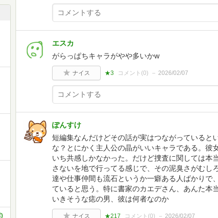
エスカ
がらっぱちキャラがやや多いかw
ナイス
★3
コメント(
0
)
2026/02/07
ぽんすけ
短編集なんだけどその話が実はつながっていると
な？とにかく主人公の晶がいいキャラである。彼
いち共感しかなかった。だけど捜査に関しては本
さないを地で行ってる感じで、その泥臭さがむし
達や仕事仲間も流石というか一癖ある人ばかりで
ていると思う。特に書家のカエデさん、あんた本
いきそうな痣の男、彼は何者なのか
)
ナイス
★217
コメント(
0
)
2026/02/07