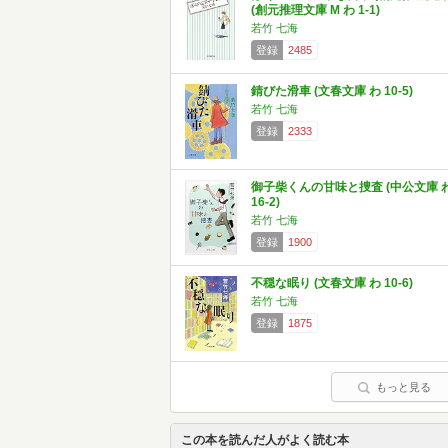
(創元推理文庫 M わ 1-1)
若竹 七海
登録
2485
錆びた滑車 (文春文庫 わ 10-5)
若竹 七海
登録
2333
御子柴くんの甘味と捜査 (中公文庫 
16-2)
若竹 七海
登録
1900
不穏な眠り (文春文庫 わ 10-6)
若竹 七海
登録
1875
もっと見る
この本を読んだ人がよく読む本