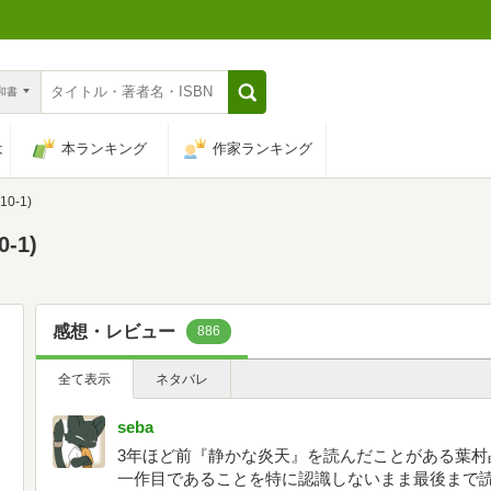
n和書
は
本ランキング
作家ランキング
0-1)
-1)
感想・レビュー
886
全て表示
ネタバレ
seba
3年ほど前『静かな炎天』を読んだことがある葉村
一作目であることを特に認識しないまま最後まで