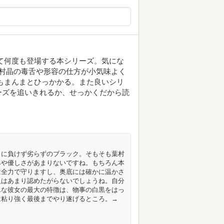
として何度も登場する本シリーズ。気にな
村晶の毒舌や形容の仕方が小気味よく
もまんまとひっかかる。また良いシリ
ーズを追いきれるか、せっかくだから読
」に負けず劣らずのブラック。そもそも葉村
みや優しさがあまりないですね。もちろん本
は全力で守りますし、奥底には確かに温かさ
人はあまり認めたがらないでしょうね。自分
んな彼女の最大の特徴は、物事の白黒をはっ
は粘り強く最後までやり遂げるところ。→