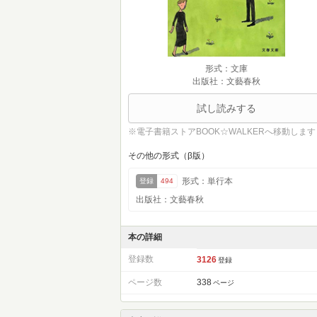
形式：文庫
出版社：文藝春秋
試し読みする
※電子書籍ストアBOOK☆WALKERへ移動します
その他の形式（β版）
形式：単行本
登録
494
出版社：文藝春秋
本の詳細
登録数
3126
登録
ページ数
338
ページ