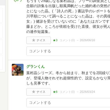
もうすぐ29歳になる葉村晶は、フリーの調査員と
念願の詩集を出版し順風満帆だった婚約者の突然
とになった晶。(「詩人の死」) 書誌学のレポー
川早順について調べることになった晶は、その異様
女」) 健診を受けていないのに「あなたはガンで
藤まどか。ところが依頼を受けた直後、彼女が死ん
の連作短篇集。
ナイス
★3
コメント(
0
)
2026/06/16
グランくん
葉村晶シリーズ。冬から始まり、秋までを2回繰り
が、登場人物それぞれ超個性的で、設定もかなり
しも見事です。
ナイス
★6
コメント(
0
)
2026/03/24