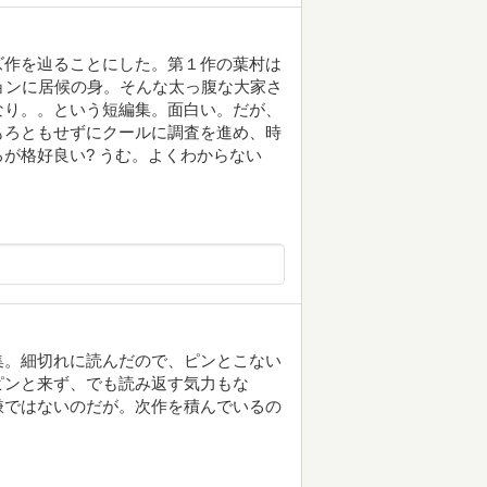
ズ作を辿ることにした。第１作の葉村は
ョンに居候の身。そんな太っ腹な大家さ
なり。。という短編集。面白い。だが、
もろともせずにクールに調査を進め、時
が格好良い? うむ。よくわからない
集。細切れに読んだので、ピンとこない
ピンと来ず、でも読み返す気力もな
嫌ではないのだが。次作を積んでいるの