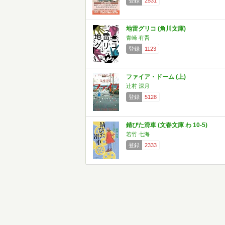
登録
2531
地雷グリコ (角川文庫)
青崎 有吾
登録
1123
ファイア・ドーム (上)
辻村 深月
登録
5128
錆びた滑車 (文春文庫 わ 10-5)
若竹 七海
登録
2333