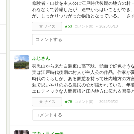
修験者・山伏を主人公に江戸時代後期の地方の村
れななくて苦慮したが、途中からはいことができ
が、しっかりつながった物語となっている。 さ
ナイス
★53
コメント(
0
)
2025/05/10
ふじさん
羽黒山から来た白装束に高下駄、髭面で好色そう
実は江戸時代後期の村人が主人公の作品。作家が
時代のくらしが、ある郷愁を持って庄内地方の方
勉で思いやりのある農民の心が描かれている。年
エロティックな人間模様と庄内地方に伝わる習俗
ナイス
★79
コメント(
0
)
2025/05/02
アキ・ラメーテ