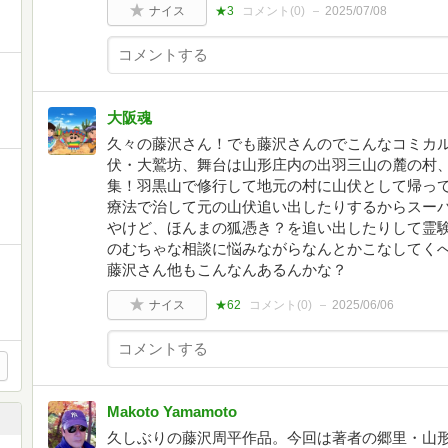
ナイス
★3
コメント(
0
)
2025/07/08
大阪魂
久々の藤沢さん！でも藤沢さんのでこんなコミカ
伏・大鷲坊、舞台は山形庄内の出羽三山の麓の村、
集！羽黒山で修行して地元の村に山伏として帰っ
療法で治して元の山伏追い出したりするからスー
やけど、ほんまの狐憑き？を追い出したりして霊
のむちゃな相談に悩みながらなんとかこなしてく
藤沢さん他もこんなんあるんかな？
ナイス
★62
コメント(
0
)
2025/06/06
Makoto Yamamoto
久しぶりの藤沢周平作品。今回は著者の郷里・山