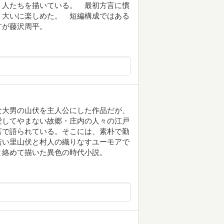
・人たちを描いている。 最初方言に慣
、大いに楽しめた。 短編構成ではある
すが藤沢周平。
な大男の山伏を主人公にした作品だが、
愛してやまない故郷・庄内の人々の江戸
言で語られている。そこには、素朴で勤
若い里山伏と村人の織りなすユーモアで
と絡めて描いた異色の時代小説。