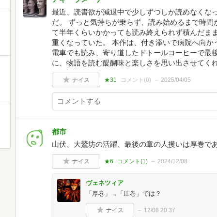
最近、読書欲が減退中で少しずつしか読めなくな
だ。 ずっと気持ちが乗らず、読み始めるまで時間
て半年くらいかかっても読み終えられず積んだま
重くなっていた。 本作は、付き添いで病院へ向か
電車でも読み、寄り道したドトールコーヒーで最後
に、物語を読む醍醐味と楽しさを思い出させてくれ
ナイス
★31
コメント(
0
)
2025/04/05
都市
山伏、大鷲坊の活躍、最後の章の人攫いは厚巻で
ナイス
★6
コメント(
1
)
2024/12/08
ヴェネツィア
「厚巻」→「圧巻」では？
ナイス
12/08 20:37