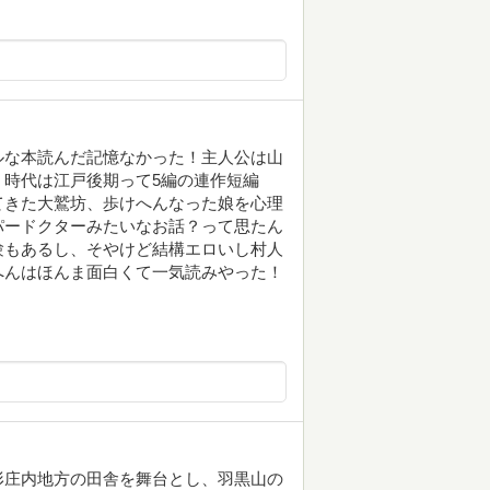
ルな本読んだ記憶なかった！主人公は山
時代は江戸後期って5編の連作短編
てきた大鷲坊、歩けへんなった娘を心理
パードクターみたいなお話？って思たん
験もあるし、そやけど結構エロいし村人
へんはほんま面白くて一気読みやった！
形庄内地方の田舎を舞台とし、羽黒山の