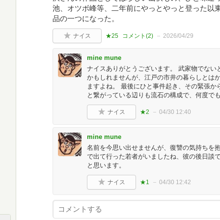
池、オツボ峰等、二年前にやっとやっと登った以
品の一つになった。
ナイス
★25
コメント(
2
)
2026/04/29
mine mune
ナイスありがとうございます。 武家物でない
かもしれませんが、江戸の市井の暮らしとは
ますよね。 最後にひと事件起き、その緊張か
と繋がっている辺りも流石の構成で、何度で
ナイス
★2
04/30 12:40
mine mune
名前を今思い出せませんが、復讐の気持ちを
で出て行った若者がいましたね、彼の後日談
と思います。
ナイス
★1
04/30 12:42