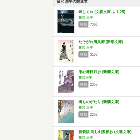
藤沢 周平の関連本
蝉しぐれ (文春文庫 ふ 1-25)
藤沢 周平
登録
7306
たそがれ清兵衛 (新潮文庫)
藤沢 周平
登録
3160
用心棒日月抄 (新潮文庫)
藤沢周平
登録
2355
橋ものがたり (新潮文庫)
藤沢 周平
登録
2262
新装版 隠し剣孤影抄 (文春文庫)
藤沢 周平