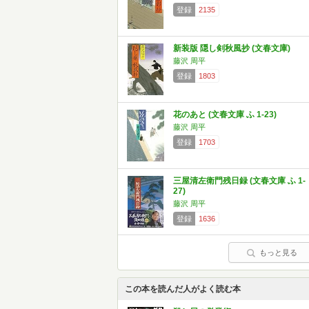
登録
2135
新装版 隠し剣秋風抄 (文春文庫)
藤沢 周平
登録
1803
花のあと (文春文庫 ふ 1-23)
藤沢 周平
登録
1703
三屋清左衛門残日録 (文春文庫 ふ 1-
27)
藤沢 周平
登録
1636
もっと見る
この本を読んだ人がよく読む本