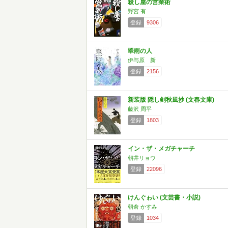
殺し屋の営業術
野宮 有
登録
9306
翠雨の人
伊与原 新
登録
2156
新装版 隠し剣秋風抄 (文春文庫)
藤沢 周平
登録
1803
イン・ザ・メガチャーチ
朝井リョウ
登録
22096
けんぐゎい (文芸書・小説)
朝倉 かすみ
登録
1034