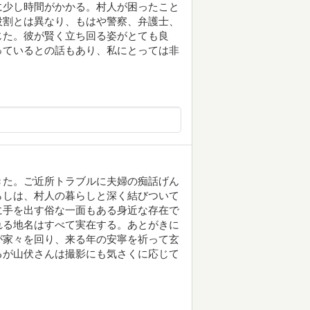
に少し時間がかかる。村人が困ったこと
役割とは異なり、もはや警察、弁護士、
じた。彼が賢く立ち回る姿がとても良
っているとの話もあり、私にとっては非
きた。ご近所トラブルに夫婦の痴話げん
らしは、村人の暮らしと深く結びついて
に手を出す俗な一面もある身近な存在で
れる地名はすべて実在する。あとがきに
が家々を回り、来る年の安寧を祈って玄
るが山伏さんは撮影にも気さくに応じて