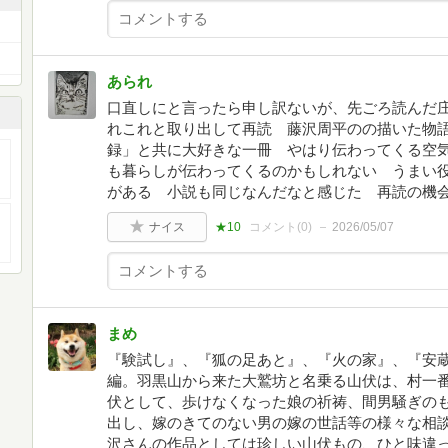
あられ
口直しにと言ったら申し訳ないが、先ごろ読んだ
れこれと取り出して再読 藤沢周平のの描いた物
録」と共に大好きな一冊 やはり伝わってくる空
も暮らしが伝わってくるのかもしれない うまい
がある 小説も同じなんだなと感じた 再読の機
ナイス
★10
コメント(
0
)
2026/05/07
まめ
『験試し』、『狐の足あと』、『火の家』、『安
編。羽黒山から来た大鷲坊と名乗る山伏は、村一
伏として、歩けなくなった娘の祈祷、間男騒ぎの
出し、嫁のきてのない男の嫁の世話等の様々な相
沢さんの作品としては珍しい山伏もの、ひと味違