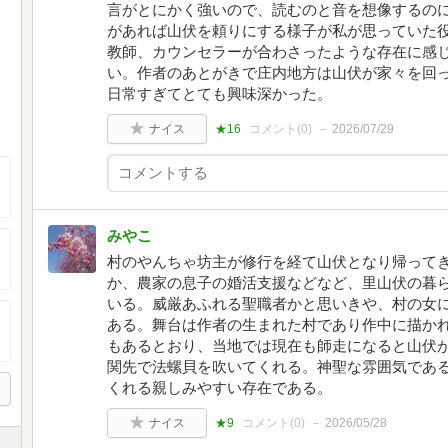
言がとにかく強いので、読むのと音を想像するの
があれば山伏を頼りにする様子が私が思っていた
教師、カウンセラーが合わさったような存在に感
い。作者のあとがきで庄内地方は山伏が家々を回
日常すぎてとても興味深かった。
ナイス
★16
コメント(
0
)
2026/07/29
みやこ
村のやんちゃ坊主が修行を経て山伏となり帰って
か、農家の息子の婚活支援などなど、里山伏の暮
いる。威厳あふれる聖職者かと思いきや、村の女
ある。舞台は作者の生まれた村であり作中に描か
もあるとおり、当地では現在も師走になると山伏
関先で法螺貝を吹いてくれる。神聖な雰囲気であ
くれる親しみやすい存在である。
ナイス
★9
コメント(
0
)
2026/05/28