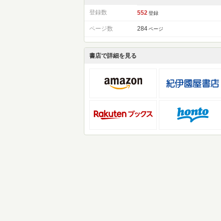
登録数
552
登録
ページ数
284
ページ
書店で詳細を見る