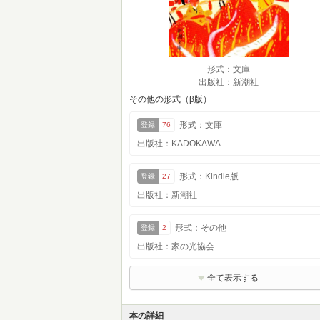
形式：文庫
出版社：新潮社
その他の形式（β版）
形式：文庫
登録
76
出版社：KADOKAWA
形式：Kindle版
登録
27
出版社：新潮社
形式：その他
登録
2
出版社：家の光協会
全て表示する
本の詳細