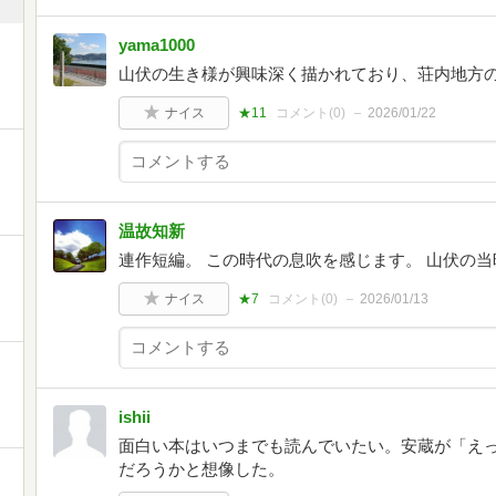
yama1000
山伏の生き様が興味深く描かれており、荘内地方
ナイス
★11
コメント(
0
)
2026/01/22
温故知新
連作短編。 この時代の息吹を感じます。 山伏の
ナイス
★7
コメント(
0
)
2026/01/13
ishii
面白い本はいつまでも読んでいたい。安蔵が「え
だろうかと想像した。