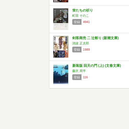
蛍たちの祈り
町田 そのこ
登録
4941
剣客商売 二 辻斬り (新潮文庫)
池波 正太郎
登録
1989
新装版 回天の門 (上) (文春文庫)
藤沢 周平
登録
116