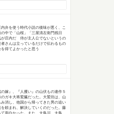
庄内弁を使う時代小説の後味が悪く、こ
語の中で「山桜」「三屋清左衛門残日
気が庄内だ 侍が主人公でないというの
役者さんは立っているだけで伝わるもの
会を得てよかったと思う
蔵の嫁』、『人攫い』の山伏もの連作５
番のガキ大将鷲臓だった。大鷲坊は、山
もみ消し、他国から帰ってきた男の追い
談を頼まれ、解決していくのだった。藤
って面白かった。また、大鳥川、大鳥