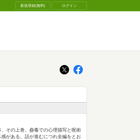
新規登録(無料)
ログイン
事、その上巻。蠱毒での心理描写と呪術
ベ感がある。話が進むにつれ全編をとお