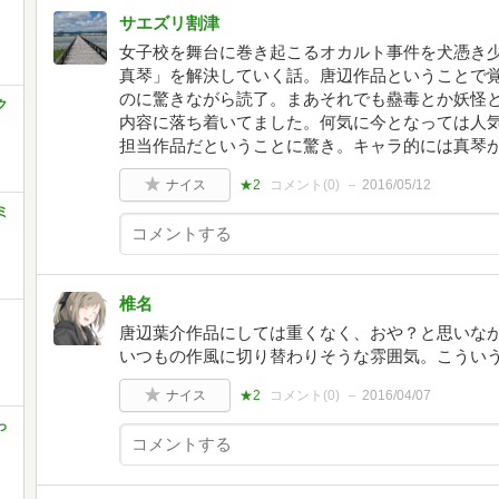
サエズリ割津
女子校を舞台に巻き起こるオカルト事件を犬憑き
真琴」を解決していく話。唐辺作品ということで
のに驚きながら読了。まあそれでも蠱毒とか妖怪
ク
内容に落ち着いてました。何気に今となっては人気
担当作品だということに驚き。キャラ的には真琴
ナイス
★2
コメント(
0
)
2016/05/12
ミ
椎名
唐辺葉介作品にしては重くなく、おや？と思いな
いつもの作風に切り替わりそうな雰囲気。こうい
ナイス
★2
コメント(
0
)
2016/04/07
っ