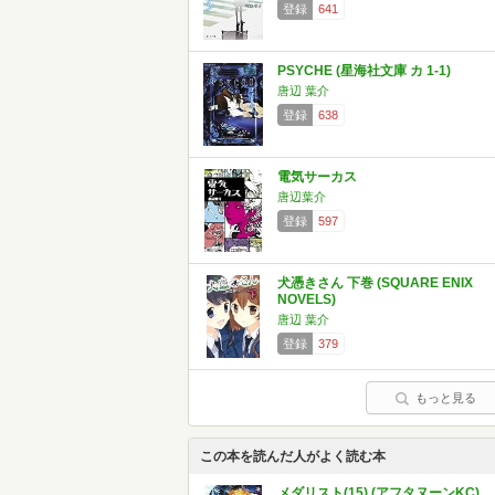
登録
641
PSYCHE (星海社文庫 カ 1-1)
唐辺 葉介
登録
638
電気サーカス
唐辺葉介
登録
597
犬憑きさん 下巻 (SQUARE ENIX
NOVELS)
唐辺 葉介
登録
379
もっと見る
この本を読んだ人がよく読む本
メダリスト(15) (アフタヌーンKC)