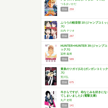
つるまいかだ
登録
259
ふつうの軽音部 10 (ジャンプコミッ
ス)
出内 テツオ
登録
287
HUNTER×HUNTER 39 (ジャンプコ
ックス)
冨樫 義博
登録
589
黄泉のツガイ(12) (ガンガンコミック
ス)
荒川弘
登録
675
今さらですが、幼なじみを好きにな
てしまいました2 (電撃文庫)
丸戸 史明
登録
141