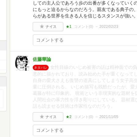
しての主人公であろう歩の出番が多くなっていく
にもっと迫るからなのだろう。親友である典子の
らがある世界を生きる人を信じるスタンスが強い
ナイス
★1
コメント(
0
)
2022/02/23
佐藤華論
女性目線のいじめ被害の話は精神面での負
ネタバレ
悪的に描かれており、読み始めた手が重くなってし
自身の愛犬さえも復讐の道具にしてしまう女子高
量に圧倒される。 いじめ描写も残酷だったが、愛
葛藤が特に印象的。 呪術という非現実的な題材を
人間社会の暴力性を浮き彫りにしている。 題材選
話も読ませる技術は作家性なのだろう。
ナイス
★2
コメント(
0
)
2021/11/05