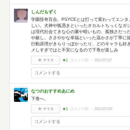
しんだもずく
学園怪奇百合。PSYCEとは打って変わってエン
しい。犬神や狐憑きといったオカルトちっくなガ
は現代社会てきな心の澱や暗いもの、孤独さだっ
や赦し、ささやかな幸福といった温かさが丁寧に
行動原理がきらりっぽかったり、どのキャラも好
メしすぎではと不安になるので下巻が楽しみ
ナイス
★1
コメント(
0
)
2021/07/27
なつのおすすめあにめ
下巻へ。
ナイス
★1
コメント(
0
)
2021/07/20