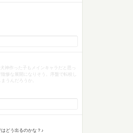
の犬神作った子もメインキャラだと思っ
で陰惨な展開になりそう。序盤で転校し
しまうんだろうか。
はどう出るのかな？♪