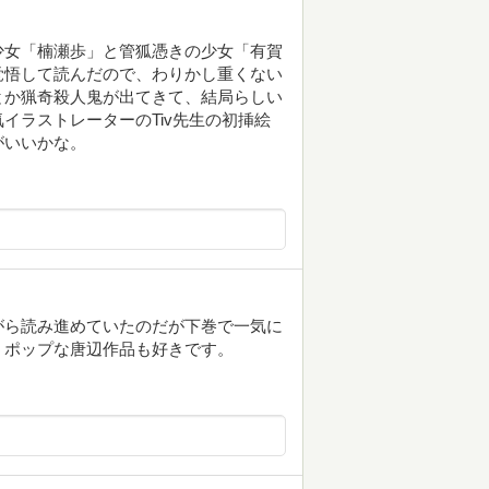
少女「楠瀬歩」と管狐憑きの少女「有賀
覚悟して読んだので、わりかし重くない
とか猟奇殺人鬼が出てきて、結局らしい
イラストレーターのTiv先生の初挿絵
がいいかな。
がら読み進めていたのだが下巻で一気に
うポップな唐辺作品も好きです。