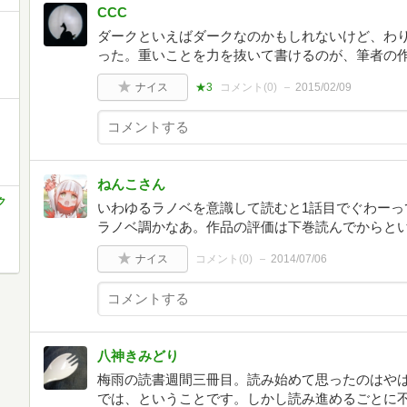
CCC
ダークといえばダークなのかもしれないけど、わ
った。重いことを力を抜いて書けるのが、筆者の
ナイス
★3
コメント(
0
)
2015/02/09
ねんこさん
ク
いわゆるラノベを意識して読むと1話目でぐわーっ
ラノベ調かなあ。作品の評価は下巻読んでからと
ナイス
コメント(
0
)
2014/07/06
八神きみどり
梅雨の読書週間三冊目。読み始めて思ったのはや
では、ということです。しかし読み進めるごとに