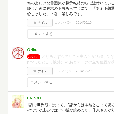
ちの楽しげな雰囲気が起承転結の転に近付いてい
終えた後に巻末の下巻あらすじにて、「あぁ予想
心しました。下巻、楽しみです。
ナイス
コメント(
0
)
2014/06/10
Orihu
とりあえず今のところ主人公が活躍して
ネタバレ
prprしたところ以外）ｗ あとマークの立ち位置
ナイス
コメント(
0
)
2014/03/29
FAT53H
1話で世界観に浸って、2話からは本編と思って読
のですが上巻では1〜3話が読めます。作家さんが