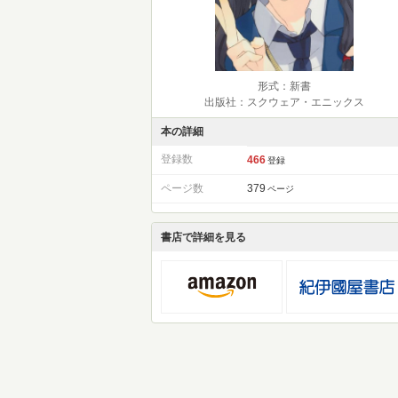
形式：新書
出版社：スクウェア・エニックス
本の詳細
登録数
466
登録
ページ数
379
ページ
書店で詳細を見る