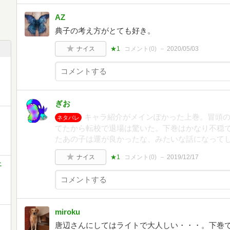
AZ
典子の考え方がとても好き。
ナイス
★1
コメント(
0
)
2020/05/03
ぎお
キャラ紹介がメインぽかった上巻。冒頭
ネタバレ
てたから転校で退場は驚いた。下巻はかなり不穏
たあの子は運が良かったな、みたいな話になって
ナイス
★1
コメント(
0
)
2019/12/17
エ
miroku
唐辺さんにしてはライトで大人しい・・・。下巻で