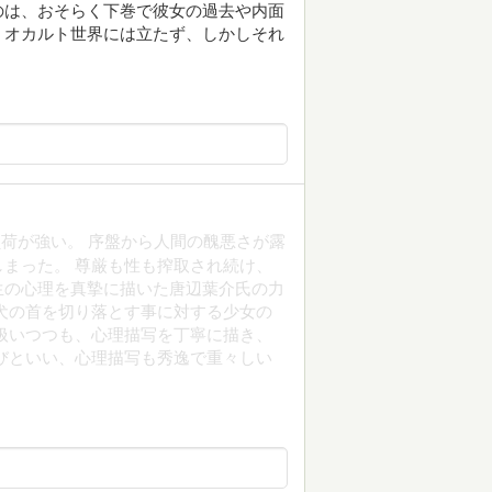
のは、おそらく下巻で彼女の過去や内面
、オカルト世界には立たず、しかしそれ
。
荷が強い。 序盤から人間の醜悪さが露
まった。 尊厳も性も搾取され続け、
生の心理を真摯に描いた唐辺葉介氏の力
犬の首を切り落とす事に対する少女の
扱いつつも、心理描写を丁寧に描き、
びといい、心理描写も秀逸で重々しい