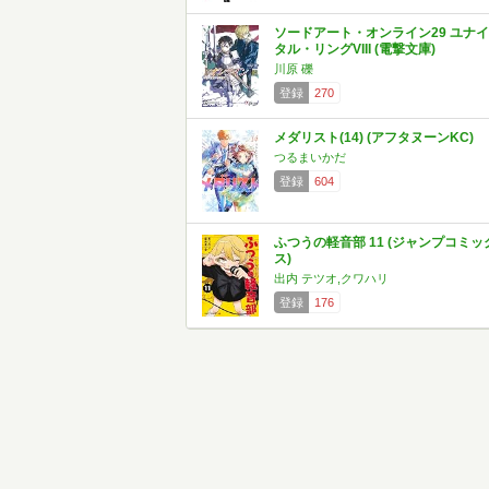
ソードアート・オンライン29 ユナイ
タル・リングVIII (電撃文庫)
川原 礫
登録
270
メダリスト(14) (アフタヌーンKC)
つるまいかだ
登録
604
ふつうの軽音部 11 (ジャンプコミッ
ス)
出内 テツオ,クワハリ
登録
176