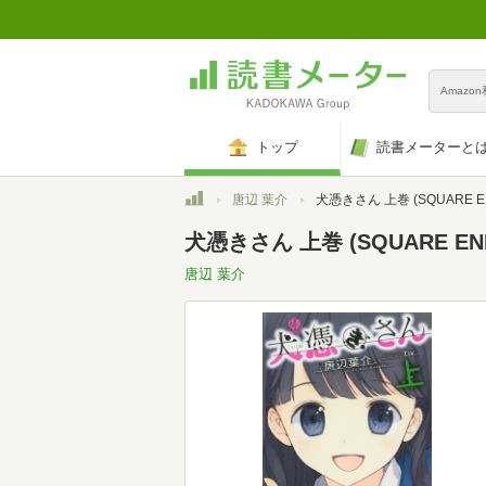
Amazo
トップ
読書メーターと
トップ
唐辺 葉介
犬憑きさん 上巻 (SQUARE ENIX NO
犬憑きさん 上巻 (SQUARE ENI
唐辺 葉介