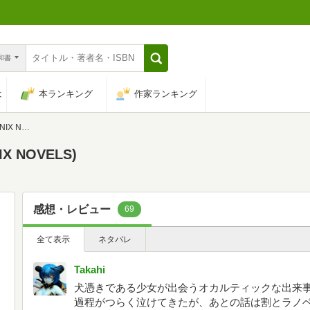
n和書
は
本ランキング
作家ランキング
VELS)
X NOVELS)
感想・レビュー
69
全て表示
ネタバレ
Takahi
犬憑きである少女が出会うオカルティックな出来
過程がつらく泣けてきたが、あとの話は割とラノ