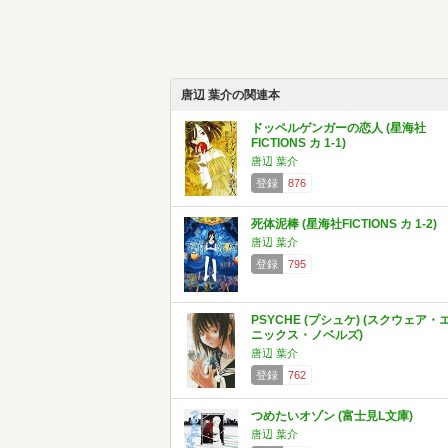
唐辺 葉介の関連本
ドッペルゲンガーの恋人 (星海社
FICTIONS カ 1-1)
唐辺 葉介
登録
876
死体泥棒 (星海社FICTIONS カ 1-2)
唐辺 葉介
登録
795
PSYCHE (プシュケ) (スクウェア・
ニックス・ノベルズ)
唐辺 葉介
登録
762
つめたいオゾン (富士見L文庫)
唐辺 葉介