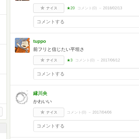
ナイス
★20
コメント(
0
)
2018/02/13
tuppo
前フリと信じたい平坦さ
ナイス
★3
コメント(
0
)
2017/06/12
縁川央
かわいい
ナイス
コメント(
0
)
2017/04/06