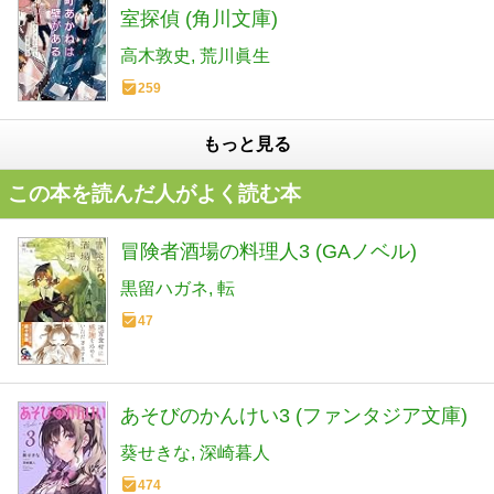
室探偵 (角川文庫)
高木敦史
荒川眞生
259
もっと見る
この本を読んだ人がよく読む本
冒険者酒場の料理人3 (GAノベル)
黒留ハガネ
転
47
あそびのかんけい3 (ファンタジア文庫)
葵せきな
深崎暮人
474