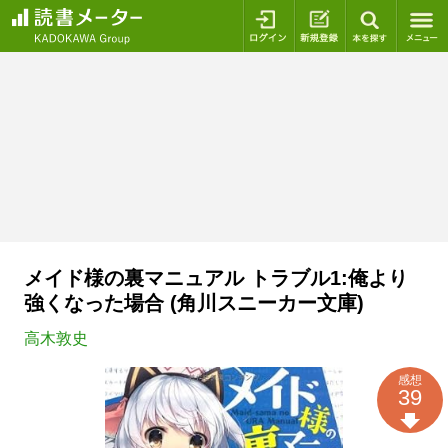
ログイン
新規登録
本を探
メイド様の裏マニュアル トラブル1:俺より
強くなった場合 (角川スニーカー文庫)
高木敦史
感想
39