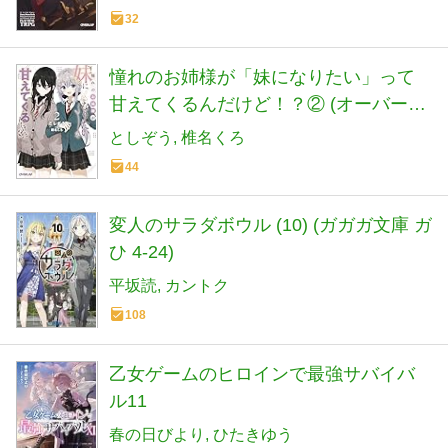
32
憧れのお姉様が「妹になりたい」って
甘えてくるんだけど！？② (オーバーラ
ップ文庫)
としぞう
椎名くろ
44
変人のサラダボウル (10) (ガガガ文庫 ガ
ひ 4-24)
平坂読
カントク
108
乙女ゲームのヒロインで最強サバイバ
ル11
春の日びより
ひたきゆう