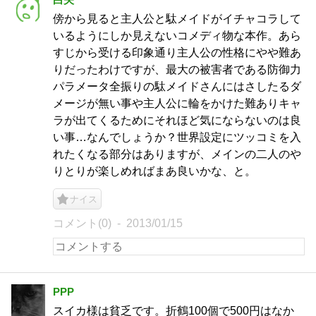
傍から見ると主人公と駄メイドがイチャコラして
いるようにしか見えないコメディ物な本作。あら
すじから受ける印象通り主人公の性格にやや難あ
りだったわけですが、最大の被害者である防御力
パラメータ全振りの駄メイドさんにはさしたるダ
メージが無い事や主人公に輪をかけた難ありキャ
ラが出てくるためにそれほど気にならないのは良
い事…なんでしょうか？世界設定にツッコミを入
れたくなる部分はありますが、メインの二人のや
りとりが楽しめればまあ良いかな、と。
ナイス
コメント(0)
2013/01/15
PPP
スイカ様は貧乏です。折鶴100個で500円はなか