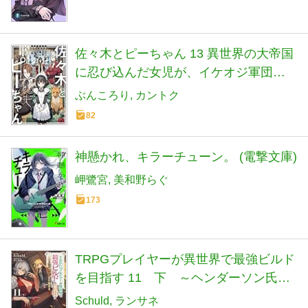
佐々木とピーちゃん 13 異世界の大帝国
に忍び込んだ女児が、イケオジ軍団を
踏み台にして権謀術数 ~王宮侍女モノ、
ぶんころり
カントク
逆ハー溺愛ファンタジーRTA!~
82
神懸かれ、キラーチューン。 (電撃文庫)
岬鷺宮
美和野らぐ
173
TRPGプレイヤーが異世界で最強ビルド
を目指す 11 下 ～ヘンダーソン氏の
福音を～ (オーバーラップ文庫)
Schuld
ランサネ