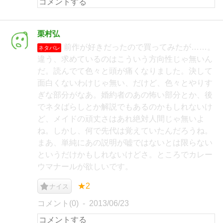
栗村弘
前作が好きだったので買ってみたが……。
ネタバレ
違う、求めているのはこういう方向性じゃ無いん
だ。読んでて色々と頭が痛くなりました。決して
面白くないわけじゃ無い、だけど、色々とやりす
ぎな部分がなあ。婚約者のあの怖い部分とか、後
でネタばらしとか解説でもあるのかもしれないけ
ど、メイドの頑丈さはあれ絶対人間じゃ無いよ
ね。しかし、何で先代は覚えていたんだろうね。
まあ、単純にあの説明が嘘ではないとは限らない
というだけかもしれないけどさ。ところでカレー
ウマナールが欲しいです。
★2
ナイス
コメント(0)
2013/06/23