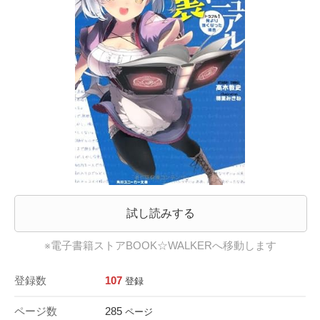
試し読みする
※電子書籍ストアBOOK☆WALKERへ移動します
登録数
107
登録
ページ数
285
ページ