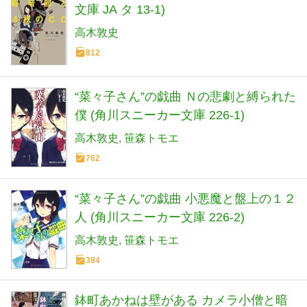
文庫 JA タ 13-1)
高木敦史
812
“菜々子さん”の戯曲 Ｎの悲劇と縛られた
僕 (角川スニーカー文庫 226-1)
高木敦史
笹森トモエ
762
“菜々子さん”の戯曲 小悪魔と盤上の１２
人 (角川スニーカー文庫 226-2)
高木敦史
笹森トモエ
394
鉢町あかねは壁がある カメラ小僧と暗