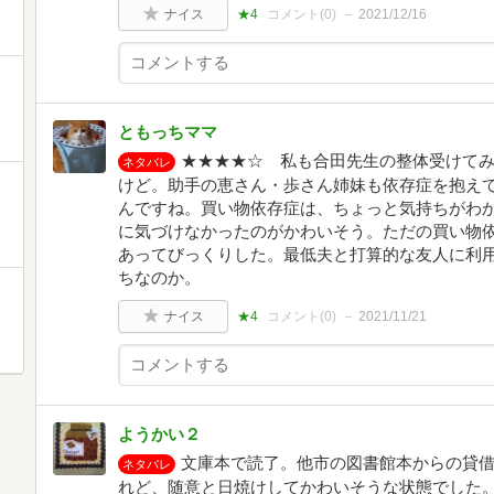
ナイス
★4
コメント(
0
)
2021/12/16
ともっちママ
★★★★☆ 私も合田先生の整体受けて
ネタバレ
けど。助手の恵さん・歩さん姉妹も依存症を抱え
んですね。買い物依存症は、ちょっと気持ちがわ
に気づけなかったのがかわいそう。ただの買い物
あってびっくりした。最低夫と打算的な友人に利
ちなのか。
ナイス
★4
コメント(
0
)
2021/11/21
ようかい２
文庫本で読了。他市の図書館本からの貸
ネタバレ
れど、随意と日焼けしてかわいそうな状態でした