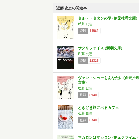
近藤 史恵の関連本
タルト・タタンの夢 (創元推理文庫)
近藤 史恵
登録
14961
サクリファイス (新潮文庫)
近藤 史恵
登録
12326
ヴァン・ショーをあなたに (創元推
文庫)
近藤 史恵
登録
6940
ときどき旅に出るカフェ
近藤 史恵
登録
6340
マカロンはマカロン (創元クライム