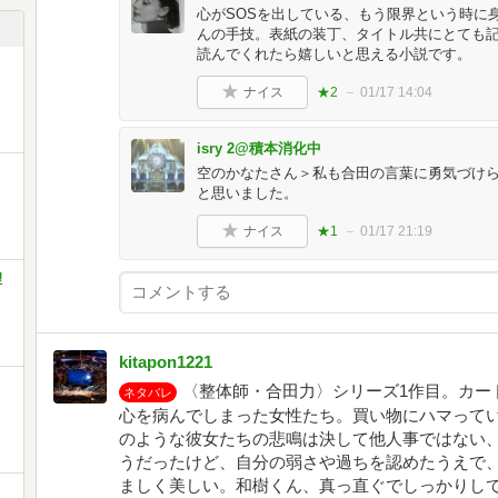
心がSOSを出している、もう限界という時に
んの手技。表紙の装丁、タイトル共にとても
読んでくれたら嬉しいと思える小説です。
ナイス
★2
01/17 14:04
isry 2@積本消化中
空のかなたさん＞私も合田の言葉に勇気づけ
と思いました。
ナイス
★1
01/17 21:19
理
kitapon1221
〈整体師・合田力〉シリーズ1作目。カー
ネタバレ
心を病んでしまった女性たち。買い物にハマって
のような彼女たちの悲鳴は決して他人事ではない
うだったけど、自分の弱さや過ちを認めたうえで
ましく美しい。和樹くん、真っ直ぐでしっかりし
・