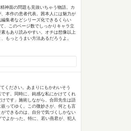
く精神面の問題も見抜いちゃう物語。カ
が、本作の患者代表。茜本人には魅力が
誌編集者などシリーズ化できるくらい
いて、このページ数でしっかりキャラ立
要素もあり読みやすい。オチは想像以上
よ、もっとうまい方法あるだろうよ。
げてください。あまりにもかわいそう
葉です。同時に、鈍感な私にかけてくれ
だけです」施術しながら、合田先生は語
に嵌ってゆく。この微妙さが、何とも言
とができるのは、自分で気づくしかない
グでよかった。特に、若い燕君が、犯人