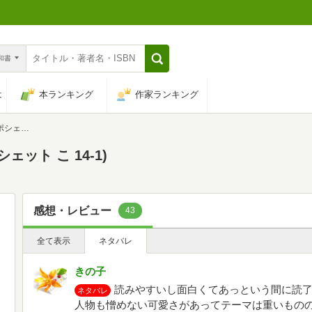
n和書
は
本ランキング
作家ランキング
14-1)
ット こ 14-1)
感想・レビュー
43
全て表示
ネタバレ
きの子
読みやすいし面白くてあっという間に読
ネタバレ
人物も憎めない可愛さがあってテーマは重いもの