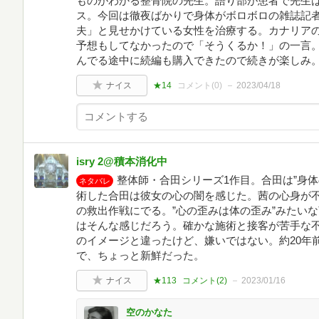
ものがわかる整骨院の先生。語り部が患者で先生
ス。今回は徹夜ばかりで身体がボロボロの雑誌記
夫」と見せかけている女性を治療する。カナリア
予想もしてなかったので「そうくるか！」の一言
んでる途中に続編も購入できたので続きが楽しみ
ナイス
★14
コメント(
0
)
2023/04/18
isry 2@積本消化中
整体師・合田シリーズ1作目。合田は”身
ネタバレ
術した合田は彼女の心の闇を感じた。茜の心身が
の救出作戦にでる。”心の歪みは体の歪み”みたい
はそんな感じだろう。確かな施術と接客が苦手な
のイメージと違ったけど、嫌いではない。約20年
で、ちょっと新鮮だった。
ナイス
★113
コメント(
2
)
2023/01/16
空のかなた