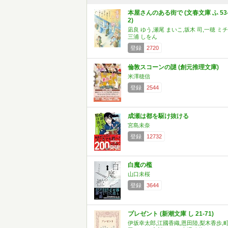
本屋さんのある街で (文春文庫 ふ 53
2)
凪良 ゆう,瀬尾 まいこ,坂木 司,一穂 ミチ
三浦 しをん
登録
2720
倫敦スコーンの謎 (創元推理文庫)
米澤穂信
登録
2544
成瀬は都を駆け抜ける
宮島未奈
登録
12732
白魔の檻
山口未桜
登録
3644
プレゼント (新潮文庫 し 21-71)
伊坂幸太郎,江國香織,恩田陸,梨木香歩,