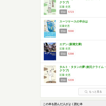
クラブ)
近藤 史恵
登録
5723
スーツケースの半分は
近藤史恵
登録
5590
エデン (新潮文庫)
近藤 史恵
登録
5398
タルト・タタンの夢 (創元クライム
クラブ)
近藤 史恵
登録
5339
もっと見る
この本を読んだ人がよく読む本