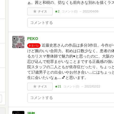
ぁ。茜と和樹の、切なくも前向きな別れを描くラ
ナイス
★2
コメント(
0
)
2022/04/06
PEKO
近藤史恵さんの作品は多分3作目。今作が
ネタバレ
けど腕のいい合田力。初めは口数少なく、患者の
るカリスマ整体師で魅力的♥と思ったのに、大阪
忍び込んで犯罪まがいなことまでする正義感の強
院スタッフの二人ともが依存症だったり、ちょっ
て17歳男子との出会いやお付き合い…にはちょっ
・
生に会いたいなぁ…💕と思います。
ナイス
★21
コメント(
0
)
2022/02/22
湖都