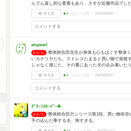
んでん返し的な要素もあり、さすが近藤作品でし
ナイス
★4
コメント(
0
)
2025/06/20
aispearl
整体師合田先生が身体も心もほぐす整体
ネタバレ
いカナリヤたち。ストレスたまると買い物で発散
じゃなく感じた。その裏にあった夫の企み暴いた
ナイス
★1
コメント(
0
)
2025/03/07
ｸﾞﾘｰﾝｸﾛｰﾊﾞｰ☘
整体師合田力シリーズ第1段。買い物依存
ネタバレ
手の込んだ事する夫、怖すぎる。
ナイス
★14
コメント(
0
)
2023/11/11