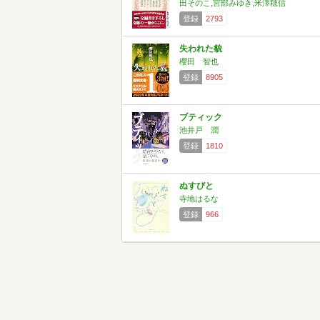
田そのこ,宮部みゆき,米澤穂信
登録
2793
失われた貌
櫻田 智也
登録
8905
ブティック
池井戸 潤
登録
1810
ぬすびと
寺地はるな
登録
966