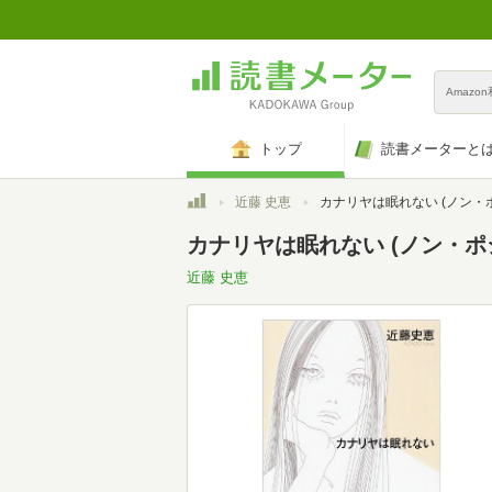
Amazo
トップ
読書メーターと
トップ
近藤 史恵
カナリヤは眠れない (ノン・ポシェット こ 
カナリヤは眠れない (ノン・ポシェ
近藤 史恵