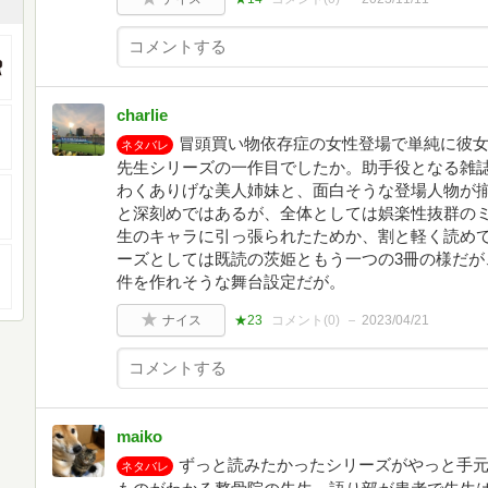
charlie
冒頭買い物依存症の女性登場で単純に彼
ネタバレ
先生シリーズの一作目でしたか。助手役となる雑
わくありげな美人姉妹と、面白そうな登場人物が
と深刻めではあるが、全体としては娯楽性抜群の
生のキャラに引っ張られたためか、割と軽く読め
ーズとしては既読の茨姫ともう一つの3冊の様だが
件を作れそうな舞台設定だが。
ナイス
★23
コメント(
0
)
2023/04/21
maiko
ずっと読みたかったシリーズがやっと手
ネタバレ