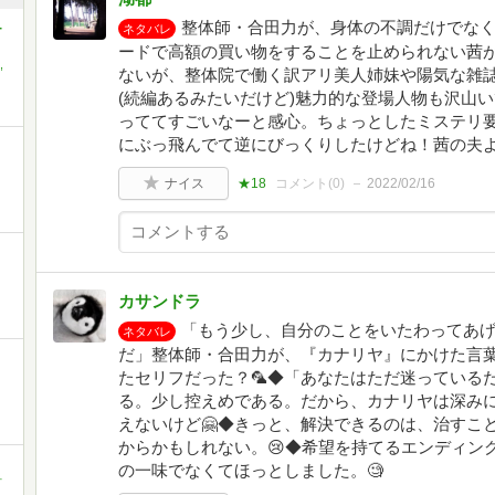
整体師・合田力が、身体の不調だけでな
-
ネタバレ
ードで高額の買い物をすることを止められない茜
,
ないが、整体院で働く訳アリ美人姉妹や陽気な雑
(続編あるみたいだけど)魅力的な登場人物も沢山
っててすごいなーと感心。ちょっとしたミステリ
にぶっ飛んでて逆にびっくりしたけどね！茜の夫
ナイス
★18
コメント(
0
)
2022/02/16
カサンドラ
「もう少し、自分のことをいたわってあ
ネタバレ
だ」整体師・合田力が、『カナリヤ』にかけた言
たセリフだった？🦜◆「あなたはただ迷っている
る。少し控えめである。だから、カナリヤは深み
えないけど🤗◆きっと、解決できるのは、治すこ
からかもしれない。😢◆希望を持てるエンディン
の一味でなくてほっとしました。🧐
町