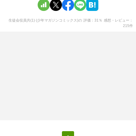
生徒会役員共(1) (少年マガジンコミックス)
の
評価
31
％
感想・レビュー
215
件