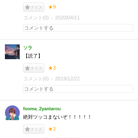
★9
ナイス
コメント(0)
2020/04/11
ソラ
【読了】
★3
ナイス
コメント(0)
2019/12/22
fooma_2yantarou
絶対ツッコまないぞ！！！！！
★2
ナイス