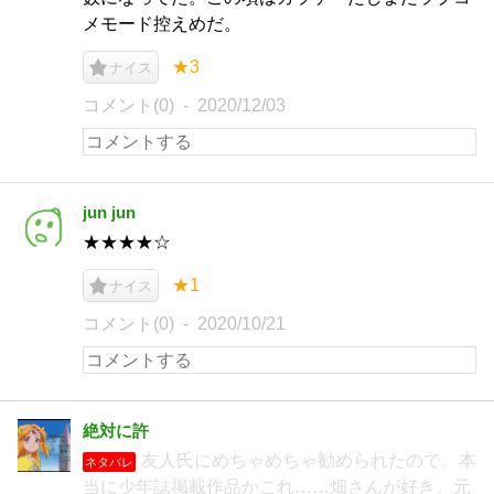
メモード控えめだ。
★3
ナイス
コメント(0)
2020/12/03
jun jun
★★★★☆
★1
ナイス
コメント(0)
2020/10/21
絶対に許
友人氏にめちゃめちゃ勧められたので。本
ネタバレ
当に少年誌掲載作品かこれ……畑さんが好き。元