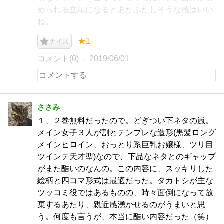
められる立場になるとあたふたしそうな感はいい
ね。
★1
ナイス
コメント(0)
2019/06/01
ささみ
１、２巻無料だったので。どぎつい下ネタの嵐。
メイン女子３人が割とテンプレな造形(黒髪ロング
メインヒロイン、おっとり系巨乳お嬢様、ツリ目
ツインテ天才型)なので、下品なネタとのギャップ
がまた酷いのなんの。この内容に、スッキリした
絵柄と四コマ形式は最適だった。タカトシが主な
ツッコミ役ではあるものの、時々面倒になって放
棄するあたり、親近感湧かせるのがうまいと思
う。何度も言うが、本当に酷い内容だった（笑）