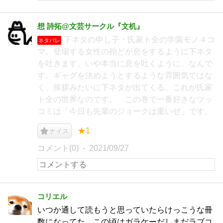
想 詩拓@文芸サークル『文机』
下ネタの申し子・氏家ト全の学園モノ４コ
ネタバレ
マ。登場する女性の殆どが息をするように下ネタ
を吐きます。いや本当に息を吐くように、なんで
す。ギャグを決めようとするような雰囲気ではな
く、挨拶みたいに下ネタが出てくる。これが氏家
ト全の世界なのです。 この巻で一番好きなツッ
コミは「今日も先輩のジョークは重いぜ」です。
★1
ナイス
コメント(0)
2021/09/27
コリエル
いつか通して読もうと思っていたらけっこうな冊
数になってた。この頃はガラケーだしまだラブコ