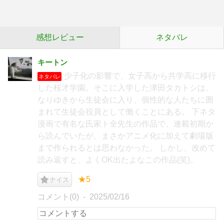
感想レビュー
ネタバレ
キートン
少子化の影響で、女子高から共学高に移行
ネタバレ
した桜才学園。そこに入学した津田タカトシは、
なりゆきから生徒会に入り、個性的な人たちに囲
まれて生徒会役員として働くことにある。 下ネタ
漫画で有名な氏家ト全先生の作品で、連載初期か
ら読んでいたが、まさかアニメ化に加えて劇場版
まで作られるとは思わなかった。 しかし、改めて
読み返すと、よくOK出たよなこの作品(笑)。
★5
ナイス
コメント(0)
2025/02/16