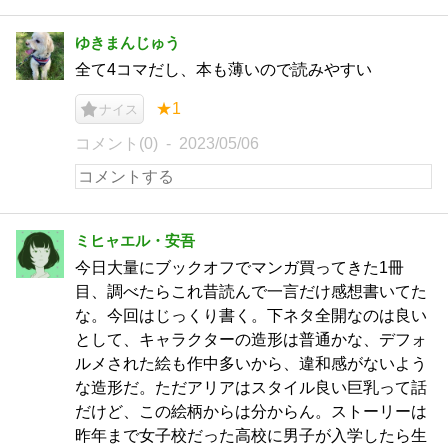
ゆきまんじゅう
全て4コマだし、本も薄いので読みやすい
★1
ナイス
コメント(0)
2023/05/06
ミヒャエル・安吾
今日大量にブックオフでマンガ買ってきた1冊
目、調べたらこれ昔読んで一言だけ感想書いてた
な。今回はじっくり書く。下ネタ全開なのは良い
として、キャラクターの造形は普通かな、デフォ
ルメされた絵も作中多いから、違和感がないよう
な造形だ。ただアリアはスタイル良い巨乳って話
だけど、この絵柄からは分からん。ストーリーは
昨年まで女子校だった高校に男子が入学したら生