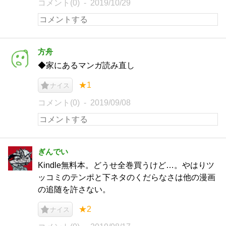
コメント(0)
2019/10/29
方舟
◆家にあるマンガ読み直し
★1
ナイス
コメント(0)
2019/09/08
ぎんでい
Kindle無料本。どうせ全巻買うけど…。やはりツ
ッコミのテンポと下ネタのくだらなさは他の漫画
の追随を許さない。
★2
ナイス