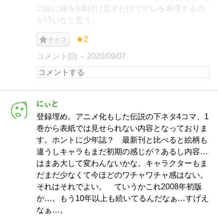
の絵に線を3本付け足すだけでデレを表現するの
が巧いなと思う。
★2
ナイス
コメント(0)
2020/09/07
にぃと
登録埋め。アニメ化もした伝説の下ネタ4コマ、1
巻から表紙では見せられない内容となっておりま
す。ホントに少年誌？ 最新刊と比べると絵柄も
違うしキャラもまだ初期の感じが？あるし内容…
はまあ大して変わんないかな。キャラクターもま
だまだ少なくて今ほどのワチャワチャ感はない。
それはそれでよい。 ていうかこれ2008年初版
か…。もう10年以上も続いてるんだなぁ…すげえ
なぁ…。