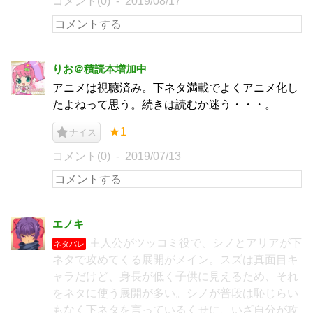
コメント(0)
2019/08/17
りお＠積読本増加中
アニメは視聴済み。下ネタ満載でよくアニメ化し
たよねって思う。続きは読むか迷う・・・。
★1
ナイス
コメント(0)
2019/07/13
エノキ
主人公がツッコミ役で、シノとアリアが下
ネタバレ
ネタで攻めてくる展開がメイン。スズは真面目キ
ャラだけど、身長が低く子供に見えるため、それ
をネタに使う展開が多い。シノが普段は恥じらい
もなく下ネタを言っているくせに、いざ自分が攻