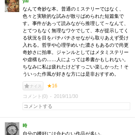
yai
なんて奇妙な本。普通のミステリーではなく、
色々と実験的な試みが散りばめられた短篇集で
す。事件があって読みながら推理して～なんて、
とてつもなく無理なワケでして、本が提示してく
る状況を目をパチパチさせながら取りあえず受け
入れる。哲学や心理学めいた濃さもあるので尚更
奇妙さに拍車。ジャンルとしてはメタミステリー
や虚構もの……人によっては希書かもしれない。
ちなみに私は疲れたけどすっごい楽しかった！そ
ういった作風が好きな方には是非おすすめ。
★16
ナイス
コメント(0)
2019/11/30
時
自分の嗜好には合わない作品が多い。