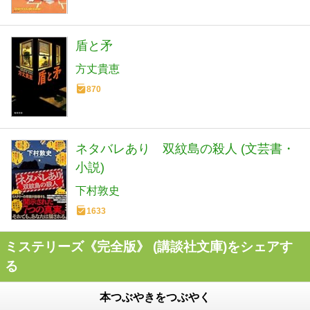
盾と矛
方丈貴恵
870
ネタバレあり 双紋島の殺人 (文芸書・
小説)
下村敦史
1633
ミステリーズ《完全版》 (講談社文庫)をシェアす
る
本つぶやきをつぶやく