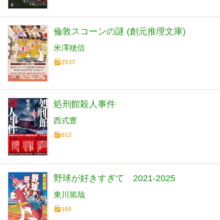
倫敦スコーンの謎 (創元推理文庫)
米澤穂信
2537
処刑館殺人事件
西式豊
612
野球が好きすぎて 2021‐2025
東川篤哉
160