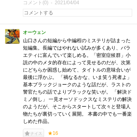
コメント(0)
2021/04/04
オーウェン
山口さんの短編から中編程のミステリが詰まった
短編集。長編ではやれない試みが多くあり、バラ
エティに富んでいて楽しめる。「密室症候群」小
説の中のメタ的存在によって見せるのだが、次第
にどちらか困惑し始めて、タイトルの意味合いが
最後に浮かぶ。 「禍なるかな、いま笑う死者よ」
基本ブラックジョークのような話だが、ラストの
警官たちの話でよりブラックな笑いが。 「解決ド
ミノ倒し」 一見オーソドックスなミステリの解決
のようだが、そこからスタートして次々と登場人
物たちが裏切っていく展開。 本書の中でも一番楽
しめた作品。
★16
ナイス