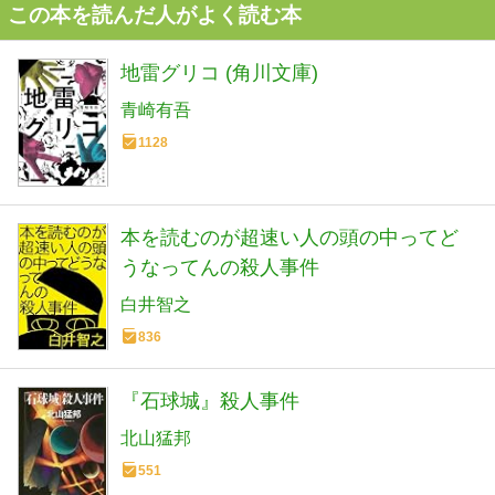
この本を読んだ人がよく読む本
地雷グリコ (角川文庫)
青崎有吾
1128
本を読むのが超速い人の頭の中ってど
うなってんの殺人事件
白井智之
836
『石球城』殺人事件
北山猛邦
551