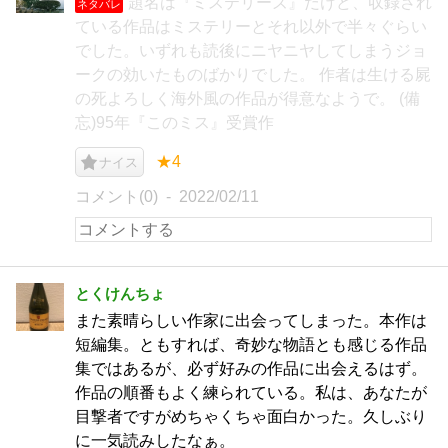
題名は『ミステリーズ』だけど、収録され
ネタバレ
ている作品はミステリーとそれ以外で半々ぐらい
でした。いずれも読後にニヤニヤしてしまうジョ
ークの効いたものばかりでした。 作者は生ける屍
の死よろしく海外風の作品が得意なようで。 (備
忘)95年『このミス』受賞作
★4
ナイス
コメント(0)
2022/02/11
とくけんちょ
また素晴らしい作家に出会ってしまった。本作は
短編集。ともすれば、奇妙な物語とも感じる作品
集ではあるが、必ず好みの作品に出会えるはず。
作品の順番もよく練られている。私は、あなたが
目撃者ですがめちゃくちゃ面白かった。久しぶり
に一気読みしたなぁ。