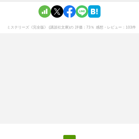
ミステリーズ《完全版》 (講談社文庫)
の
評価
73
％
感想・レビュー
103
件