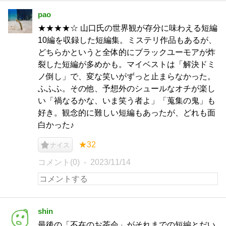
pao
★★★★☆ 山口氏の世界観が存分に味わえる短編
10編を収録した短編集。ミステリ作品もあるが、
どちらかというと全体的にブラックユーモアが炸
裂した短編が多めかも。マイベストは「解決ドミ
ノ倒し」で、変な笑いがずっと止まらなかった。
ふふふ。その他、予想外のシュールなオチが楽し
い「禍なるかな、いま笑う者よ」「蒐集の鬼」も
好き。観念的に難しい短編もあったが、どれも面
白かった♪
★32
ナイス
コメント(0)
2023/11/14
shin
最後の「不在のお茶会」がそれまでの短編とだい