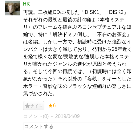
HK
再読。二枚組CDに模した「DISK1」「DISK2」
それぞれの最初と最後の計4編は〈本格ミステ
リ〉のフレームを揺さぶるコンセプチュアルな短
編で、特に「解決ドミノ倒し」「不在のお茶会」
は名編。しかし一方で、初読時に受けた強烈なイ
ンパクトは大きく減じており、発刊から25年近く
を経て様々な変な/実験的な/逸脱した本格ミステ
リが書かれたジャンルの進化が原因と考えられ
る。そして今回の再読では、（初読時には全く印
象がなかった）それ以外の「妄執」をキーとした
ホラー・奇妙な味のブラックな短編群の楽しさに
気づかされた。
★6
ナイス
コメント(0)
2019/04/09