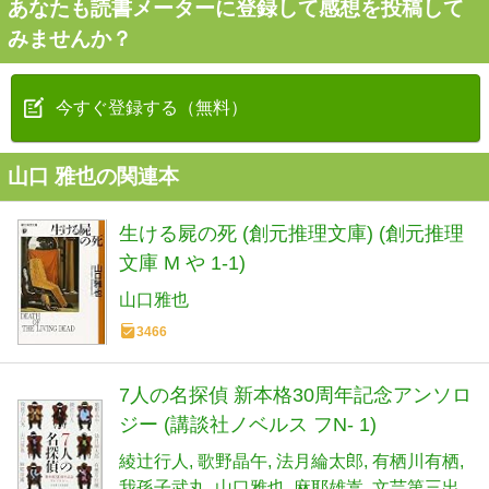
あなたも読書メーターに登録して感想を投稿して
みませんか？
今すぐ登録する（無料）
山口 雅也の関連本
生ける屍の死 (創元推理文庫) (創元推理
文庫 M や 1-1)
山口雅也
3466
7人の名探偵 新本格30周年記念アンソロ
ジー (講談社ノベルス フN- 1)
綾辻行人
歌野晶午
法月綸太郎
有栖川有栖
我孫子武丸
山口雅也
麻耶雄嵩
文芸第三出