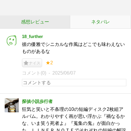
感想レビュー
ネタバレ
18_further
彼の優雅でシニカルな作風はどこでも味わえない
ものがあるな
★2
ナイス
コメント(0)
2025/06/07
探偵小説歩行者
狂気と笑いと不条理の10の短編ディスク2枚組ア
ルバム。わかりやすく画が思い浮かぶ『禍なるか
な、いま笑う死者よ』『蒐集の鬼』が面白かっ
た。ＬＩＮＥＲ ＮＯＴＥでそれぞれの短編の解説