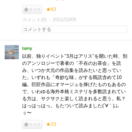
★63
ナイス
コメント(0)
2021/10/05
tamy
以前、独りイベント"3月はアリス"を開いた時、別
のアンソロジーで著者の「不在のお茶会」を読
み、いつか大元の作品集を読みたいと思ってい
た。いずれも「奇妙な味」がする既読含めて10
編。巨匠作品にオマージュを捧げたものもあるの
で、いわゆる海外本格ミステリを多数読まれてい
る方は、サクサクと楽しく読まれると思う。私？
はっはっはっ。もたついて読みました(´∀｀)ふ
ぅ〜
★23
ナイス