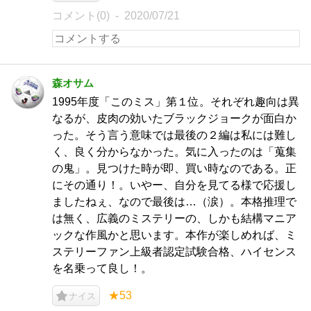
コメント(0)
2020/07/21
森オサム
1995年度「このミス」第１位。それぞれ趣向は異
なるが、皮肉の効いたブラックジョークが面白か
った。そう言う意味では最後の２編は私には難し
く、良く分からなかった。気に入ったのは「蒐集
の鬼」。見つけた時が即、買い時なのである。正
にその通り！。いやー、自分を見てる様で応援し
ましたねぇ、なので最後は…（涙）。本格推理で
は無く、広義のミステリーの、しかも結構マニア
ックな作風かと思います。本作が楽しめれば、ミ
ステリーファン上級者認定試験合格、ハイセンス
を名乗って良し！。
★53
ナイス