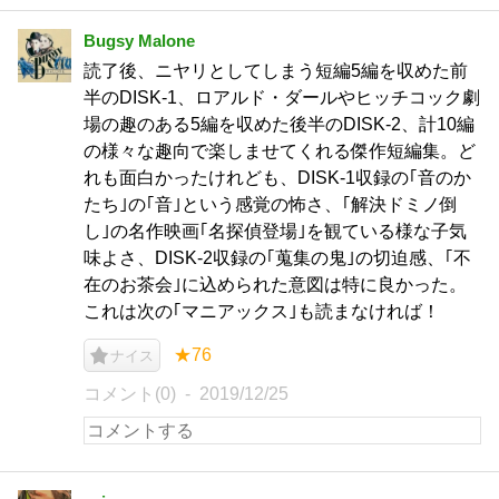
Bugsy Malone
読了後、ニヤリとしてしまう短編5編を収めた前
半のDISK-1、ロアルド・ダールやヒッチコック劇
場の趣のある5編を収めた後半のDISK-2、計10編
の様々な趣向で楽しませてくれる傑作短編集。ど
れも面白かったけれども、DISK-1収録の｢音のか
たち｣の｢音｣という感覚の怖さ、｢解決ドミノ倒
し｣の名作映画｢名探偵登場｣を観ている様な子気
味よさ、DISK-2収録の｢蒐集の鬼｣の切迫感、｢不
在のお茶会｣に込められた意図は特に良かった。
これは次の｢マニアックス｣も読まなければ！
★76
ナイス
コメント(0)
2019/12/25