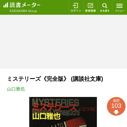
ログイン
新規登録
本を探
ミステリーズ《完全版》 (講談社文庫)
山口雅也
感想
103