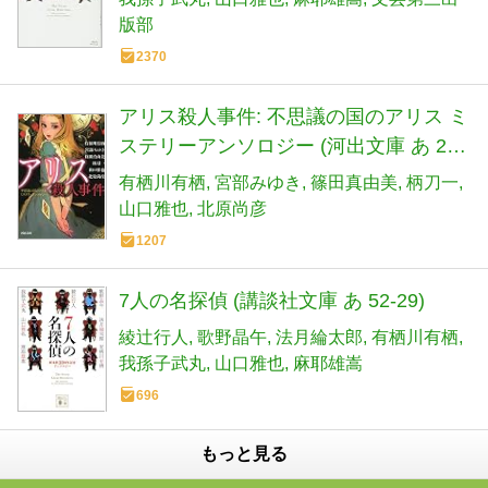
版部
2370
アリス殺人事件: 不思議の国のアリス ミ
ステリーアンソロジー (河出文庫 あ 26-
1)
有栖川有栖
宮部みゆき
篠田真由美
柄刀一
山口雅也
北原尚彦
1207
7人の名探偵 (講談社文庫 あ 52-29)
綾辻行人
歌野晶午
法月綸太郎
有栖川有栖
我孫子武丸
山口雅也
麻耶雄嵩
696
もっと見る