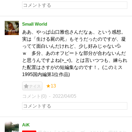
Small World
ああ、やっぱ山口雅也さんだなぁ、という感想。
実は「生ける屍の死」もそうだったのですが、凝
ってて面白いんだけれど、少し好みじゃない💦
ｗ 多分、あのオフビートな部分が合わないんだ
と思うんですよね(>_<)。とは言いつつも、練られ
た配置はさすがの短編集なのです！。(このミス
1995国内編第1位作品)
★13
ナイス
コメント(0)
2022/04/05
AiK