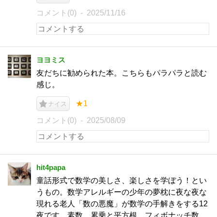
コメント(0)
2025/11/16
ヨヨミス
友だちに勧められた本。こちらもパラパラと読む
感じ。
★1
ナイス
コメント(0)
2025/08/09
hit4papa
童話形式で数学の美しさ、楽しさを学ぼう！とい
うもの。数学アレルギーの少年の夢枕に夜な夜な
現れる老人「数の悪魔」が数学の手解きをする12
夜です。素数，累乗と平方根、フィボナッチ数、