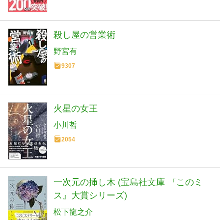
殺し屋の営業術
野宮有
9307
火星の女王
小川哲
2054
一次元の挿し木 (宝島社文庫 『このミ
ス』大賞シリーズ)
松下龍之介