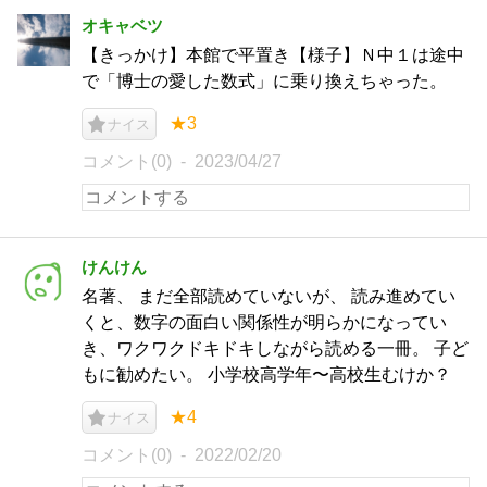
オキャベツ
【きっかけ】本館で平置き【様子】Ｎ中１は途中
で「博士の愛した数式」に乗り換えちゃった。
★3
ナイス
コメント(0)
2023/04/27
けんけん
名著、 まだ全部読めていないが、 読み進めてい
くと、数字の面白い関係性が明らかになってい
き、ワクワクドキドキしながら読める一冊。 子ど
もに勧めたい。 小学校高学年〜高校生むけか？
★4
ナイス
コメント(0)
2022/02/20