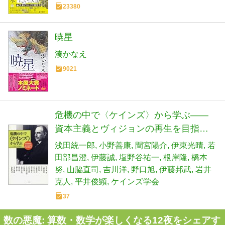
23380
暁星
湊かなえ
9021
危機の中で〈ケインズ〉から学ぶ――
資本主義とヴィジョンの再生を目指し
て
浅田統一郎
小野善康
間宮陽介
伊東光晴
若
田部昌澄
伊藤誠
塩野谷祐一
根岸隆
橋本
努
山脇直司
吉川洋
野口旭
伊藤邦武
岩井
克人
平井俊顕
ケインズ学会
37
数の悪魔: 算数・数学が楽しくなる12夜をシェアす