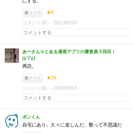
にする。
★6
ナイス
コメント(0)
2021/02/26
あーさん☆とある漫画アプリの審査員３回目！
(⁠≧⁠▽⁠≦⁠)
再読。
★56
ナイス
コメント(0)
2020/03/14
ポンくん
自宅にあり。久々に楽しんだ。数って不思議だ