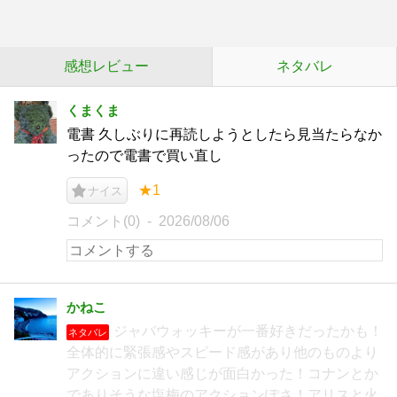
感想レビュー
ネタバレ
くまくま
電書 久しぶりに再読しようとしたら見当たらなか
ったので電書で買い直し
★1
ナイス
コメント(0)
2026/08/06
かねこ
ジャバウォッキーが一番好きだったかも！
ネタバレ
全体的に緊張感やスピード感があり他のものより
アクションに違い感じが面白かった！コナンとか
でありそうな塩梅のアクションぽさ！アリスと火