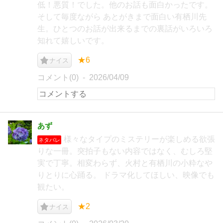
低！悪質！でした。他のお話も面白かったです。
そして毎度ながら あとがきまで面白い有栖川先
生。ひとつのお話が出来るまでの裏話がいろいろ
知れて嬉しいです。
★6
ナイス
コメント(0)
2026/04/09
あず
様々なタイプのミステリーが楽しめる欲張
ネタバレ
りな一冊。突拍子もない内容ではなく、むしろ堅
実で丁寧。相変わらず、火村と有栖川の小粋なや
りとりに心踊る。 ドラマ化してほしい、映像でも
観たい。
★2
ナイス