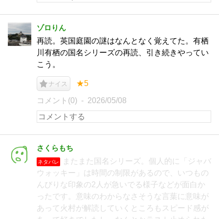
ゾロりん
再読。英国庭園の謎はなんとなく覚えてた。有栖
川有栖の国名シリーズの再読、引き続きやってい
こう。
★5
ナイス
コメント(0)
2026/05/08
さくらもち
またまた国名シリーズ。個人的に「ジャバ
ネタバレ
ウォッキー」は時間の制限があるので、いつもの
んびりな印象の2人が急いでる様子などが面白か
ったです。意味のわからなさそうな言葉に意味が
あって火村が解読していくところもスピード感が