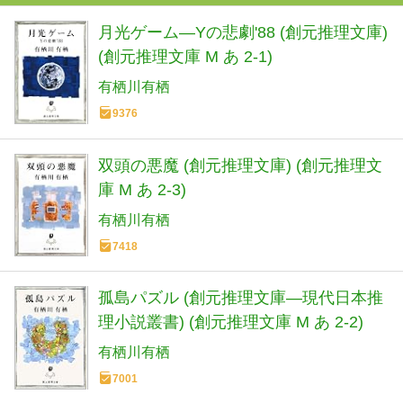
月光ゲーム―Yの悲劇'88 (創元推理文庫)
(創元推理文庫 M あ 2-1)
有栖川有栖
9376
双頭の悪魔 (創元推理文庫) (創元推理文
庫 M あ 2-3)
有栖川有栖
7418
孤島パズル (創元推理文庫―現代日本推
理小説叢書) (創元推理文庫 M あ 2-2)
有栖川有栖
7001