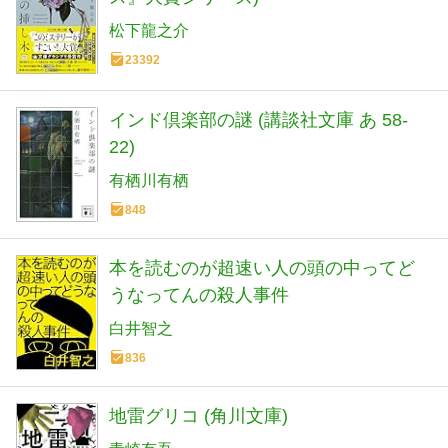
松下龍之介
23392
インド倶楽部の謎 (講談社文庫 あ 58-
22)
有栖川有栖
848
本を読むのが超速い人の頭の中ってど
うなってんの殺人事件
白井智之
836
地雷グリコ (角川文庫)