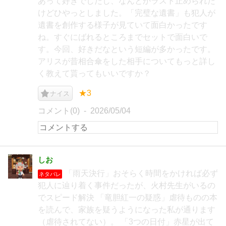
あって好きでしたし、なんとかラスト止められた
けどひやっとしました。「完璧な遺書」も犯人が
遺書を創作する様子が見ていて面白かったです
ね。すぐにばれるところまでセットで面白いで
す。今回、好きだなという短編が多かったです。
アリスが昔相合傘をした相手についてもっと詳し
く教えて貰ってもいいですか？
★3
ナイス
コメント(0)
2026/05/04
しお
「雨天決行」おそらく時間をかければ必ず
ネタバレ
犯人に辿り着く事件だったが、火村先生がいるの
でスピード解決 「竜胆紅一の疑惑」虐待ものの本
を読んで、家族を疑うようになった私が通ります
（虐待されてない）。 「3つの日付」赤星が出て