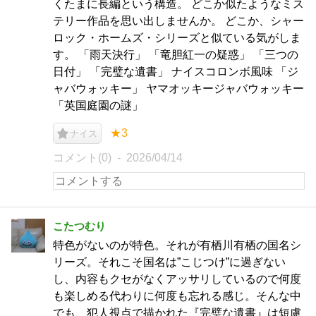
くたまに長編という構造。 どこか似たようなミス
テリー作品を思い出しませんか。 どこか、シャー
ロック・ホームズ・シリーズと似ている気がしま
す。 「雨天決行」 「竜胆紅一の疑惑」 「三つの
日付」 「完璧な遺書」 ナイスコロンボ風味 「ジ
ャバウォッキー」 ヤマオッキージャバウォッキー
「英国庭園の謎」
★3
ナイス
コメント(0)
2026/04/14
こたつむり
特色がないのが特色。それが有栖川有栖の国名シ
リーズ。それこそ国名は”こじつけ”に過ぎない
し、内容もクセがなくアッサリしているので何度
も楽しめる代わりに何度も忘れる感じ。そんな中
でも、犯人視点で描かれた『完璧な遺書』は短慮