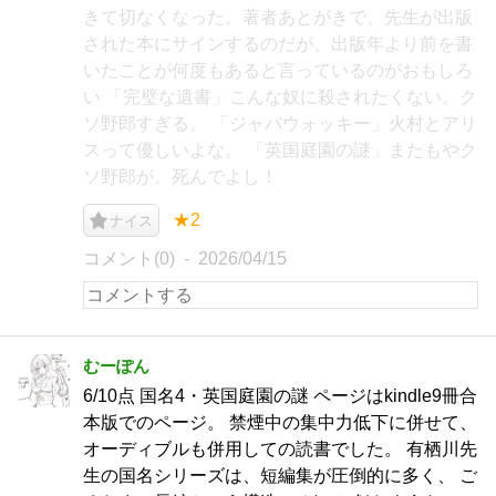
きて切なくなった。著者あとがきで、先生が出版
された本にサインするのだが、出版年より前を書
いたことが何度もあると言っているのがおもしろ
い 「完璧な遺書」こんな奴に殺されたくない。ク
ソ野郎すぎる。 「ジャバウォッキー」火村とアリ
スって優しいよな。 「英国庭園の謎」またもやク
ソ野郎が。死んでよし！
★2
ナイス
コメント(0)
2026/04/15
むーぽん
6/10点 国名4・英国庭園の謎 ページはkindle9冊合
本版でのページ。 禁煙中の集中力低下に併せて、
オーディブルも併用しての読書でした。 有栖川先
生の国名シリーズは、短編集が圧倒的に多く、 ご