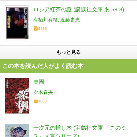
ロシア紅茶の謎 (講談社文庫 あ 58-3)
有栖川有栖
近藤史恵
6439
もっと見る
この本を読んだ人がよく読む本
楽園
夕木春央
1683
一次元の挿し木 (宝島社文庫 『このミ
ス』大賞シリーズ)