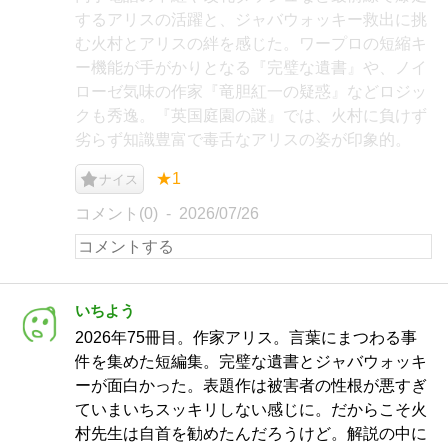
するアリスの活躍と、ジャバウォッキー救出に挑
む火村とアリスの絆を感じた。​ワープロの短縮キ
ー機能が手がかりとなる『完璧な遺書』や、ノイ
ローゼ気味の作家『竜胆紅一の疑惑』などロジッ
クも秀逸。『英国庭園の謎』では、火村に負けず
劣らず知識豊富で毒舌なアリスの姿が印象的。
★1
ナイス
コメント(0)
2026/07/26
いちよう
2026年75冊目。作家アリス。言葉にまつわる事
件を集めた短編集。完璧な遺書とジャバウォッキ
ーが面白かった。表題作は被害者の性根が悪すぎ
ていまいちスッキリしない感じに。だからこそ火
村先生は自首を勧めたんだろうけど。解説の中に