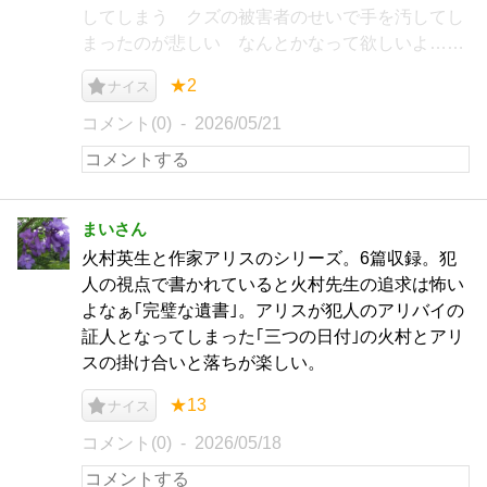
してしまう クズの被害者のせいで手を汚してし
まったのが悲しい なんとかなって欲しいよ……
★2
ナイス
コメント(0)
2026/05/21
まいさん
火村英生と作家アリスのシリーズ。6篇収録。犯
人の視点で書かれていると火村先生の追求は怖い
よなぁ｢完璧な遺書｣。アリスが犯人のアリバイの
証人となってしまった｢三つの日付｣の火村とアリ
スの掛け合いと落ちが楽しい。
★13
ナイス
コメント(0)
2026/05/18