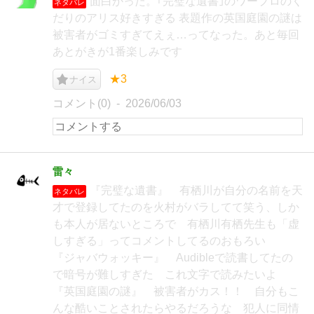
面白かった。｢完璧な遺書｣のワープロのく
ネタバレ
だりのアリス好きすぎる 表題作の英国庭園の謎は
被害者がゴミすぎてえぇ…ってなった。あと毎回
あとがきが1番楽しみです
★3
ナイス
コメント(0)
2026/06/03
雷々
『完璧な遺書』 有栖川が自分の名前を天
ネタバレ
才で登録してたのを火村がバラしてて笑う、しか
も本人が居ないところで 有栖川有栖先生も「虚
しすぎる」ってコメントしてるのおもろい
『ジャバウォッキー』 Audibleで読書してたの
で暗号が難しすぎた これ文字で読みたいよ
『英国庭園の謎』 被害者がカス！！ 自分もこ
んな酷いことされたらやるだろうな 犯人に同情