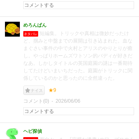
めろんぱん
短編集。トリックや真相は微妙だったけ
ネタバレ
ど、掴みと中盤までの展開は引き込まれた。血な
まぐさい事件の中で火村とアリスのやりとりが癒
し。やっぱりホームズワトソン的バディが好きだ
なあ。しかしタイトルの英国庭園の謎は一番期待
してたけどいまいちだった。庭園がトリックに関
係しているのかと思ったのに全然違った。
★9
ナイス
コメント(0)
2026/06/06
ヘビ探偵