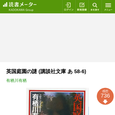
ログイン
新規登録
本を探
英国庭園の謎 (講談社文庫 あ 58-6)
有栖川有栖
感想
736