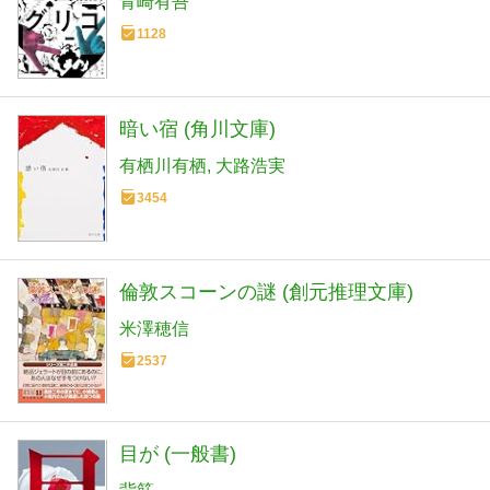
青崎有吾
1128
暗い宿 (角川文庫)
有栖川有栖
大路浩実
3454
倫敦スコーンの謎 (創元推理文庫)
米澤穂信
2537
目が (一般書)