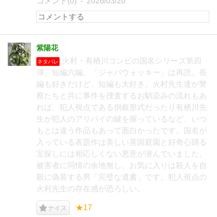
コメント(0)
2026/03/20
紫陽花
火村・有栖川コンビの国名シリーズ第四
ネタバレ
弾。短編六編。「ジャバウォッキー」は再読。長
編も好きだけど、短編も大好き。火村先生達が警
察たちと共に事件を捜査するお馴染みの流れもあ
れば、犯人視点である倒叙形式だったり有栖川先
生が犯人のアリバイの鍵を握っているなど、いつ
もとは違う作品もあって面白かったです。国名が
入っている表題作は美しい英国庭園と好奇心踊る
宝探しには相応しくない悪意が潜んでいました。
被害者に同情の余地無し。お気に入りは殺人を自
殺に偽装する男「完璧な遺書」です。犯人視点の
火村先生の存在感が恐ろしい。
★17
ナイス