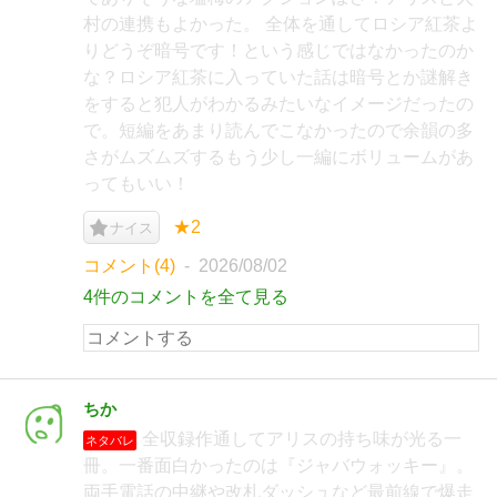
村の連携もよかった。 全体を通してロシア紅茶よ
りどうぞ暗号です！という感じではなかったのか
な？ロシア紅茶に入っていた話は暗号とか謎解き
をすると犯人がわかるみたいなイメージだったの
で。短編をあまり読んでこなかったので余韻の多
さがムズムズするもう少し一編にボリュームがあ
ってもいい！
★2
ナイス
コメント(4)
2026/08/02
4件のコメントを全て見る
ちか
全収録作通してアリスの持ち味が光る一
ネタバレ
冊。一番面白かったのは『ジャバウォッキー』。
両手電話の中継や改札ダッシュなど最前線で爆走