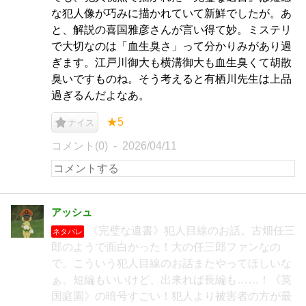
な犯人像が巧みに描かれていて新鮮でしたが。あ
と、解説の喜国雅彦さんが言い得て妙。ミステリ
で大切なのは「血生臭さ」って分かりみがあり過
ぎます。江戸川御大も横溝御大も血生臭くて胡散
臭いですものね。そう考えると有栖川先生は上品
過ぎるんだよなあ。
★5
ナイス
コメント(0)
2026/04/11
アッシュ
《完璧な遺書》犯人目線のお話。古畑任三
ネタバレ
郎のようで面白かった！大の任三郎ファンなの
で。こういう犯人目線のお話またやってほしいな
ぁ。短編もいいけど、出来れば長編も……！《英
国庭園》の暗号すごい！犯人より被害者の方が最