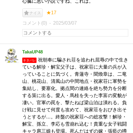
心臓に悪い小説ですね、これは。
★17
ナイス
コメント(0)
2025/03/07
TakaUP48
祝朝奉に騙され荘を追われ屈辱の中で生き
ネタバレ
ている解珍・解宝父子は、祝家荘に大量の兵が入
っていることに気づく。青蓮寺・聞煥章は、二竜
山、桃花山、清風山の中間地点・祝家荘に軍勢を
集結し、要塞化。拠点間の連絡を絶ち勢力を分断
する策に出る。愛人・馬桂を失った李富の変貌が
凄い。官軍の罠を、撃たねば梁山泊は潰れる。負
け戦に見せて何度も攻めて、祝家荘をおびき出そ
うとするが…。終盤の祝家荘への総攻撃！解珍・
解宝、孫立、李応も雪崩れ込む！貴重な女子戦闘
キャラ扈三娘も登場。死んだはずの嫁・張藍の噂