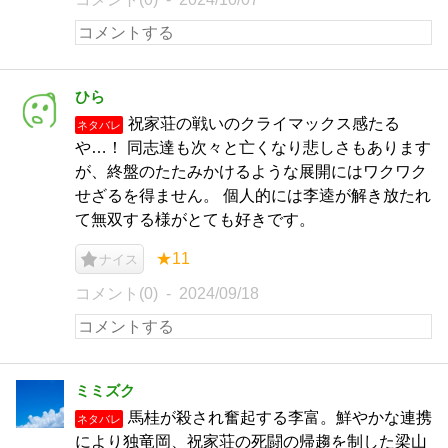
ひら
祝家荘の戦いのクライマックス感たる
ネタバレ
や…！ 同志達も次々と亡くなり悲しさもあります
が、終盤のたたみかけるような展開にはワクワク
せざるを得ません。 個人的には李逵が解き放たれ
て無双する様がとても好きです。
★11
ナイス
コメント(0)
2024/09/18
ミミズク
馬桂が殺され奮起する李富。鮮やかな連携
ネタバレ
により独竜岡、祝家荘の死闘の帰趨を制した梁山