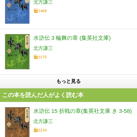
北方謙三
3489
水滸伝 3 輪舞の章 (集英社文庫)
北方謙三
3175
もっと見る
この本を読んだ人がよく読む本
水滸伝 15 折戟の章(集英社文庫 き 3-58)
北方謙三
2234