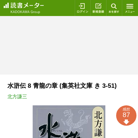
ログイン
新規登録
本を探
水滸伝 8 青龍の章 (集英社文庫 き 3-51)
北方謙三
感想
87