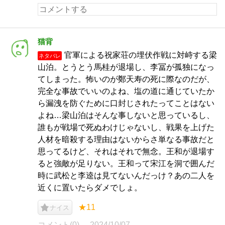
猫背
官軍による祝家荘の埋伏作戦に対峙する梁
ネタバレ
山泊。とうとう馬桂が退場し、李冨が孤独になっ
てしまった。怖いのが鄭天寿の死に際なのだが、
完全な事故でいいのよね、塩の道に通じていたか
ら漏洩を防ぐために口封じされたってことはない
よね…梁山泊はそんな事しないと思っているし、
誰もが戦場で死ぬわけじゃないし、戦果を上げた
人材を暗殺する理由はないからさ単なる事故だと
思ってるけど、それはそれで無念。王和が退場す
ると強敵が足りない。王和って宋江を洞で囲んだ
時に武松と李逵は見てないんだっけ？あの二人を
近くに置いたらダメでしょ。
★11
ナイス
コメント(0)
2024/10/07