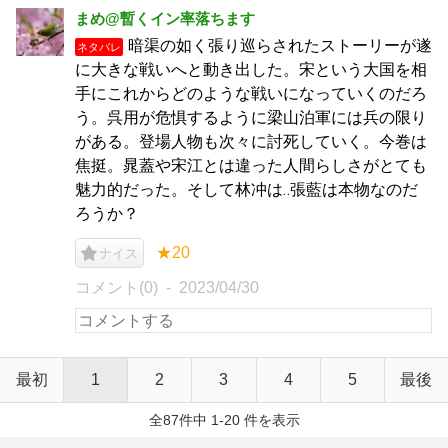
まめ@暫くイン率落ちます
暗渠の如く張り巡らされたストーリーが遂
ネタバレ
に大きな戦いへと動き出した。宋という大国を相
手にこれからどのような戦いになっていくのだろ
う。呉用が危惧するように梁山泊軍には兵の限り
がある。登場人物も次々に討死していく。今巻は
焦挺。晁蓋や宋江とは違った人間らしさがとても
魅力的だった。そして林冲は‥張藍は本物なのだ
ろうか？
★20
ナイス
コメント(0)
2023/04/30
最初
1
2
3
4
5
最後
全87件中 1-20 件を表示