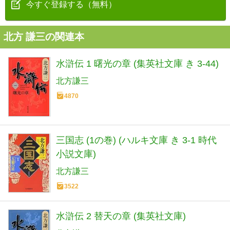
今すぐ登録する（無料）
北方 謙三の関連本
水滸伝 1 曙光の章 (集英社文庫 き 3-44)
北方謙三
4870
三国志 (1の巻) (ハルキ文庫 き 3-1 時代
小説文庫)
北方謙三
3522
水滸伝 2 替天の章 (集英社文庫)