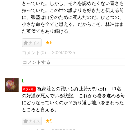
きっていた。しかし、それを認めたくない青さも
持っていた。この世の誰よりも好きだと伝える前
に、張藍は自分のために死んだのだ。ひとつの、
小さな命を全てと思える。だからこそ、林冲はま
た英傑でもあり続ける」
★8
ナイス
コメント(0)
2024/02/25
L
祝家荘との戦いも終止符が打たれ、11名
ネタバレ
の好漢が死んでいる状態。 これから巻を進める毎
にどうなっていくのか？折り返し地点をまわった
ところと言える。
★9
ナイス