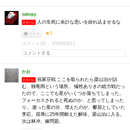
sakopy
人の生死に余計な思いを紛れ込ませるな
ネタバレ
★5
ナイス
コメント(0)
2026/04/11
かお
祝家荘戦 ここを取られたら梁山泊が詰
ネタバレ
む、独竜岡という場所。 犠牲ありきの総力戦だっ
たので、ここでも星がいくつか落ちてしまった。
フォーカスされると死ぬのか、と思ってしまった
り。 逝った星の分、増えたのが、鬱屈としていた
李応、屈辱に25年間耐えた解珍。梁山泊に入る。
次は林冲、嫁問題。