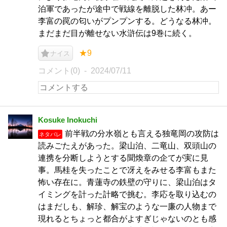
泊軍であったが途中で戦線を離脱した林冲。あー
李富の罠の匂いがプンプンする。どうなる林冲。
まだまだ目が離せない水滸伝は9巻に続く。
★9
ナイス
コメント(0)
2024/07/11
Kosuke Inokuchi
前半戦の分水嶺とも言える独竜岡の攻防は
ネタバレ
読みごたえがあった。梁山泊、二竜山、双頭山の
連携を分断しようとする聞煥章の企てが実に見
事。馬桂を失ったことで冴えをみせる李富もまた
怖い存在に。青蓮寺の鉄壁の守りに、梁山泊はタ
イミングを計った計略で挑む。李応を取り込むの
はまだしも、解珍、解宝のような一廉の人物まで
現れるとちょっと都合がよすぎじゃないのとも感