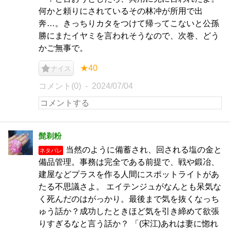
何かと頼りにされているその林冲が所用で出
奔…。きっちりカタをつけて帰ってこないと公孫
勝にまたイヤミを言われそうなので、次巻、どう
かご無事で。
★40
ナイス
コメント(0)
2024/07/04
髭剃粉
当然のように備蓄され、回される塩の金と
ネタバレ
備品管理。事務は完全である前提で、戦や鍛冶、
建屋などプラスを作る人間にスポットライトがあ
たる不思議さよ。 エイテンジュがなんとも呆気な
く死んだのはがっかり。最後まで気を抜くなっち
ゅう話か？成功したときほど気を引き締めて欲張
りすぎるなと言う話か？ 「(宋江)あれは妻に惚れ