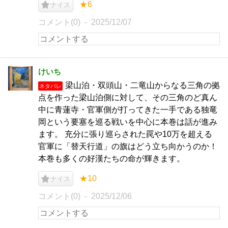
★6
ナイス
コメント(0)
2025/12/07
けいち
梁山泊・双頭山・二竜山からなる三角の拠
ネタバレ
点を作った梁山泊側に対して、その三角のど真ん
中に青蓮寺・官軍側が打ってきた一手である独竜
岡という要塞を巡る戦いを中心に本巻は話が進み
ます。 充分に張り巡らされた罠や10万を超える
官軍に「替天行道」の旗はどう立ち向かうのか！
本巻も多くの好漢たちの命が輝きます。
★10
ナイス
コメント(0)
2025/12/06