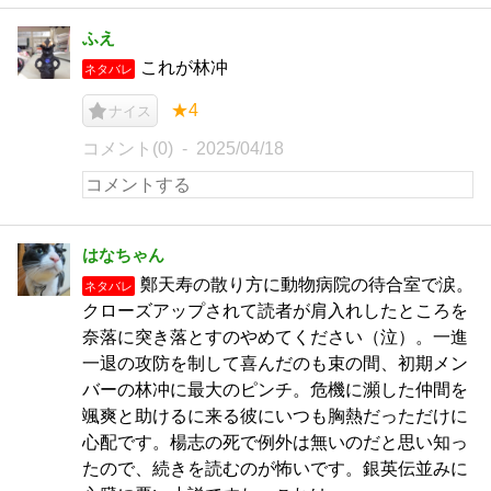
ふえ
これが林冲
ネタバレ
★4
ナイス
コメント(0)
2025/04/18
はなちゃん
鄭天寿の散り方に動物病院の待合室で涙。
ネタバレ
クローズアップされて読者が肩入れしたところを
奈落に突き落とすのやめてください（泣）。一進
一退の攻防を制して喜んだのも束の間、初期メン
バーの林冲に最大のピンチ。危機に瀕した仲間を
颯爽と助けるに来る彼にいつも胸熱だっただけに
心配です。楊志の死で例外は無いのだと思い知っ
たので、続きを読むのが怖いです。銀英伝並みに