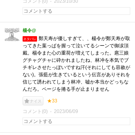
コメント(0)
2023/10/30
楊令@
鄭天寿が優しすぎて、、楊令が鄭天寿が取
ネタバレ
ってきた葉っぱを握って泣いてるシーンで御涙頂
戴。楊令また心の重荷が増えてしまった。扈三娘
グチャグチャに砕かれましたね、林冲を本気でブ
チギレさせたっぽいですね汗(それにしても容赦が
ない)。張藍が生きているという伝言がありそれを
信じて誘われてしまう林冲、嘘か本当かどっちな
んだろ。ページを捲る手が止まりません
★33
ナイス
コメント(0)
2023/06/09