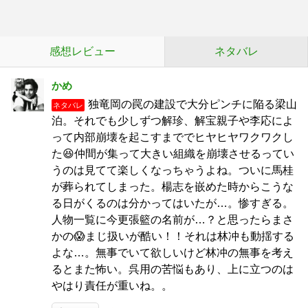
感想レビュー
ネタバレ
かめ
独竜岡の罠の建設で大分ピンチに陥る梁山
ネタバレ
泊。それでも少しずつ解珍、解宝親子や李応によ
って内部崩壊を起こすまででヒヤヒヤワクワクし
た😆仲間が集って大きい組織を崩壊させるってい
うのは見てて楽しくなっちゃうよね。ついに馬桂
が葬られてしまった。楊志を嵌めた時からこうな
る日がくるのは分かってはいたが…。惨すぎる。
人物一覧に今更張籃の名前が…？と思ったらまさ
かの😱まじ扱いが酷い！！それは林冲も動揺する
よな…。無事でいて欲しいけど林冲の無事を考え
るとまた怖い。呉用の苦悩もあり、上に立つのは
やはり責任が重いね。。