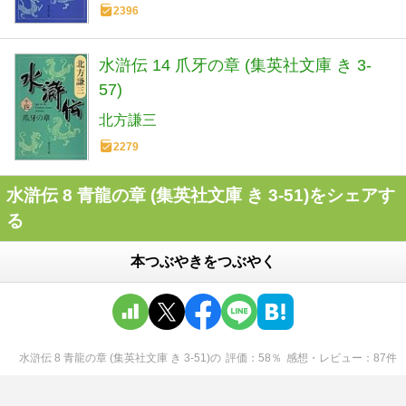
2396
水滸伝 14 爪牙の章 (集英社文庫 き 3-
57)
北方謙三
2279
水滸伝 8 青龍の章 (集英社文庫 き 3-51)をシェアす
る
本つぶやきをつぶやく
水滸伝 8 青龍の章 (集英社文庫 き 3-51)
の
評価
58
％
感想・レビュー
87
件