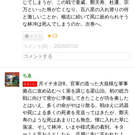
じてしまうが、この戦で童威、鄭天寿、杜遷、宗
万といった将が亡くなり、百八星の入れ替りの何
と激しいことか。楊志に続いて罠に嵌められそう
な林冲は死んでしまうのか。次巻へ。
★13
ナイス
コメント(0)
2024/07/10
ちゑ
月イチ水滸8。官軍の造った大規模な軍事
ネタバレ
拠点に攻め込むべく策を講じる梁山泊。初の総力
戦に向けて密かに準備してきたことが功を奏した
とはいえ、多くの命がやはり散る。戦ゆえに武器
や罠による多くの死者を見送ってはきたが、鄭天
寿のような死はあまりにも無念。懐に入れた草に
落涙。そして林冲。いまや様式美の着到。キタ
ー！と言おうとしたら、呉用に先に言われたよ。