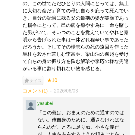
の、この世でただひとりの人間にとっては、無上
に大切な命だ」育ての母は自らを庇って死んでい
き、自分の記憶に残る父の最期の姿が笑顔であっ
た楊令にとって、己の病を癒やす為に一命を賭し
た男がいて、そいつのことを覚えていてやれと秦
明から告げられた事は一体どれ程辛い事であった
だろうか。そしてその楊志らの死の遠因を作った
馬桂を殺され苦しむ李富や、梁山泊の蹶起を受け
て自らの身の振り方を悩む解珍や李応の様な男達
がいる事に割り切れない物を感じる。
★10
ナイス
コメント(1)
2026/06/03
yasubei
「この義は、おまえのために通すのでは
ない。俺自身のために、通さなければな
らんのだ。とるに足りぬ、小さな義だ
が」人生を左右するような頼みごとをい