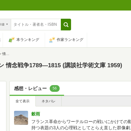
n和書
は
本ランキング
作家ランキング
1959)
情念戦争1789―1815 (講談社学術文庫 1959)
感想・レビュー
56
全て表示
ネタバレ
穀雨
フランス革命からワーテルローの戦いにかけての
持つ表題の3人の心理戦としてとらえ直した群像劇