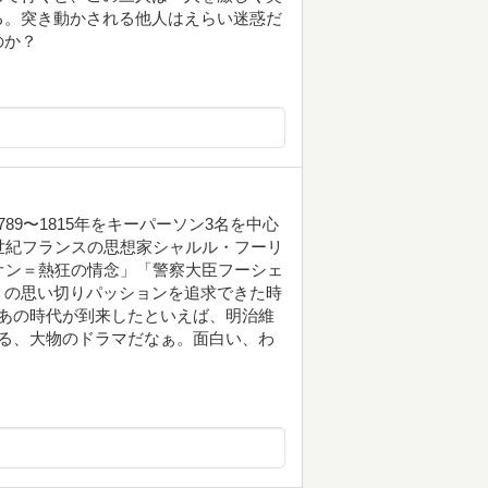
る。突き動かされる他人はえらい迷惑だ
のか？
9〜1815年をキーパーソン3名を中心
世紀フランスの思想家シャルル・フーリ
オン＝熱狂の情念」「警察大臣フーシェ
」の思い切りパッションを追求できた時
あの時代が到来したといえば、明治維
る、大物のドラマだなぁ。面白い、わ