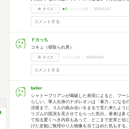
ナイス
★3
コメント(
0
)
2024/11/17
ドカっち
コキュ（寝取られ男）
ナイス
コメント(
0
)
2024/10/24
belier
シャトーブリアンが喝破した表現によると、フー
らしい。軍人出身のナポレオンは「暴力」になる
没後まで、３人の絡み合いをまるで見た来たよう
講
リズムの競演を見させてもらった気分。著者は多
て知る驚くべき内容もあって、どこまで史実と信
げた史観に無理やり人物像を当てはめた気もする