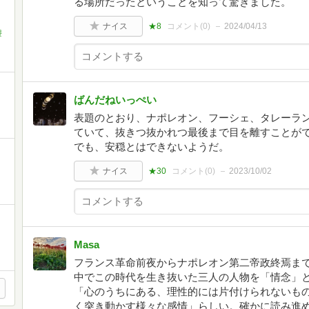
る場所だったということを知って驚きました。
ナイス
★8
コメント(
0
)
2024/04/13
隈
』
ばんだねいっぺい
表題のとおり、ナポレオン、フーシェ、タレーラン
ていて、抜きつ抜かれつ最後まで目を離すことが
でも、安穏とはできないようだ。
ナイス
★30
コメント(
0
)
2023/10/02
Masa
フランス革命前夜からナポレオン第二帝政終焉ま
中でこの時代を生き抜いた三人の人物を「情念」
「心のうちにある、理性的には片付けられないも
く突き動かす様々な感情」らしい。確かに読み進