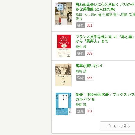
思わぬ出会いに心ときめく パリの小
さな美術館 (とんぼの本)
原田 マハ,川内 倫子,都築 響一,鹿島 茂,
研吾
登録
381
フランス文学は役に立つ! 『赤と黒
から『異邦人』まで
鹿島 茂
登録
369
馬車が買いたい!
鹿島 茂
登録
357
NHK「100分de名著」ブックス パス
カル パンセ
鹿島 茂
登録
351
もっと見る