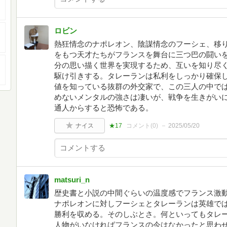
ロビン
熱狂情念のナポレオン、陰謀情念のフーシェ、移
をもつ天才たちがフランスを舞台に三つ巴の闘い
分の思い描く世界を実現するため、互いを知り尽
駆け引きする。タレーランは私利をしっかり確保
値を知っている抜群の外交家で、この三人の中で
めないメンタルの強さは凄いが、戦争を生きがい
通人からすると恐怖である。
ナイス
★17
コメント(
0
)
2025/05/20
matsuri_n
歴史書と小説の中間ぐらいの温度感でフランス激
ナポレオンに対しフーシェとタレーランは英雄で
勝利を収める。そのしぶとさ。何といってもタレ
人物がいなければフランスの今はなかったと思わ