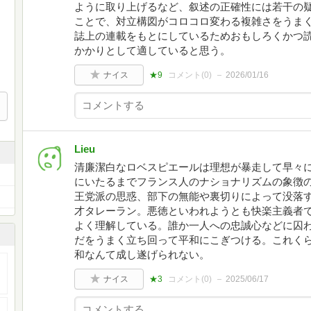
ように取り上げるなど、叙述の正確性には若干の
ことで、対立構図がコロコロ変わる複雑さをうま
誌上の連載をもとにしているためおもしろくかつ
かかりとして適していると思う。
ナイス
★9
コメント(
0
)
2026/01/16
Lieu
清廉潔白なロベスピエールは理想が暴走して早々
にいたるまでフランス人のナショナリズムの象徴
王党派の思惑、部下の無能や裏切りによって没落
才タレーラン。悪徳といわれようとも快楽主義者
よく理解している。誰か一人への忠誠心などに囚
だをうまく立ち回って平和にこぎつける。これく
和なんて成し遂げられない。
ナイス
★3
コメント(
0
)
2025/06/17