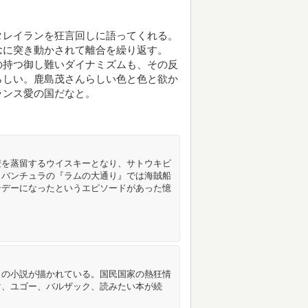
タレイランを狂言回しに語ってくれる。
念に突き動かされて離合を繰り返す。
の持つ御し難いダイナミズムも、その反
らしい。鹿島茂さんらしい色と色と欲か
ランス愛の国だなと。
麦を蒸留するウイスキーとなり、サトウキビ
・バンチュラの『ラムの大通り』では海賊船
ンデーになったというエピソードがあった憶
々の小説が描かれている。国民国家の熱狂情
マ、ユゴー、バルザック、読みたい本が続