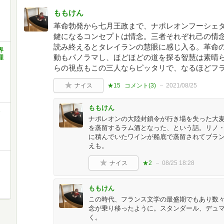
ももけん
革命勃発から七月王政まで、ナポレオンフーシェ
鍵になるコンセプトは情念。三者それぞれ己の情
読み終えるとタレイランの慧眼に感じ入る。革命
界
動もパノラマし、ほどほどの道を探る智慧は素晴
理
らの視点もこの三人ならピッタリで、なるほどフ
ナイス
★15
コメント(
3
)
2021/08/25
ももけん
ナポレオンの大陸封鎖令が行き場を失った大
を蒸留するラム酒となった、という話。リノ
に積んでいたワインが船底で蒸留されてブラ
えも。
ナイス
★2
08/25 18:28
ももけん
この時代、フランス文学の最盛期でもあり数
念が乗り移ったように。スタンダール、デュ
く。