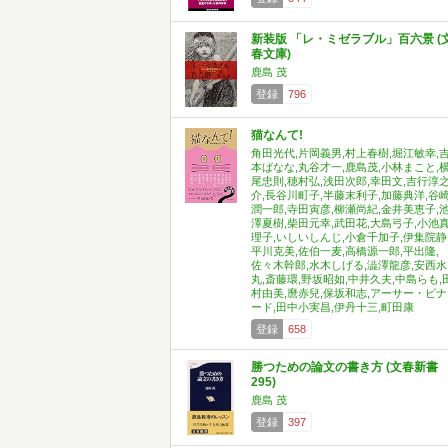
新装版 「レ・ミゼラブル」百六景 (
春文庫)
鹿島 茂
登録
796
猫なんて!
角田光代,片岡義男,村上春樹,堀江敏幸,
本ばなな,丸谷才一,鹿島茂,小林まこと,
尾忠則,穂村弘,浅田次郎,幸田文,吉行淳
介,長谷川町子,半藤末利子,加藤典洋,谷
潤一郎,寺田寅彦,柳瀬尚紀,金井美恵子,
澤夏樹,柴田元幸,武田花,大島弓子,小池
理子,いしいしんじ,小倉千加子,伊集院静
平川克美,佐伯一麦,高橋源一郎,平出隆,
佐々木幹郎,水木しげる,澁澤龍彦,安西水
丸,斎藤環,野坂昭如,中井久夫,中島らも,
村由美,麿赤兒,保坂和志,アーサー・ビナ
ード,田中小実昌,伊丹十三,町田康
登録
658
勝つための論文の書き方 (文春新書
295)
鹿島 茂
登録
397