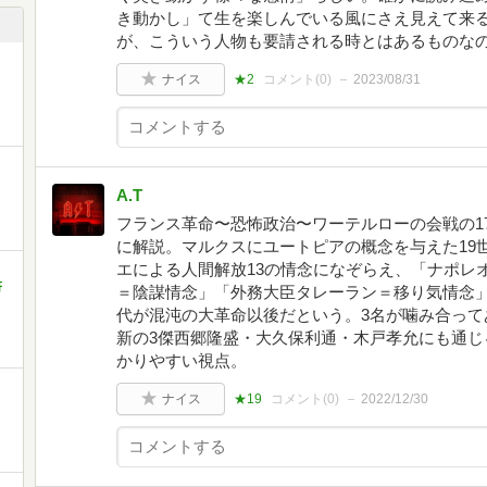
き動かし」て生を楽しんでいる風にさえ見えて来
が、こういう人物も要請される時とはあるものな
ナイス
★2
コメント(
0
)
2023/08/31
A.T
フランス革命〜恐怖政治〜ワーテルローの会戦の178
に解説。マルクスにユートピアの概念を与えた19
エによる人間解放13の情念になぞらえ、「ナポレ
」
書
＝陰謀情念」「外務大臣タレーラン＝移り気情念
代が混沌の大革命以後だという。3名が噛み合って
新の3傑西郷隆盛・大久保利通・木戸孝允にも通じ
かりやすい視点。
ナイス
★19
コメント(
0
)
2022/12/30