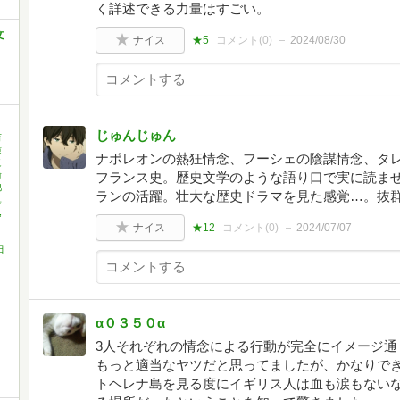
く詳述できる力量はすごい。
文
ナイス
★5
コメント(
0
)
2024/08/30
じゅんじゅん
吉
横
ナポレオンの熱狂情念、フーシェの陰謀情念、タ
之
崎
フランス史。歴史文学のような語り口で実に読ま
池
ランの活躍。壮大な歴史ドラマを見た感覚…。抜
真
,
ナイス
★12
コメント(
0
)
2024/07/07
田
α０３５０α
3人それぞれの情念による行動が完全にイメージ通
もっと適当なヤツだと思ってましたが、かなりで
トヘレナ島を見る度にイギリス人は血も涙もない