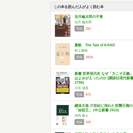
この本を読んだ人がよく読む本
法月綸太郎の不覚
法月 綸太郎
登録
252
夏帆 The Tale of KAHO
村上春樹
登録
2918
新書 世界現代史 なぜ「力こそ正義
はよみがえったのか (講談社現代新
2798)
川北 省吾
登録
972
継体天皇-六世紀に現れた世襲王権の
「始祖王」 (中公新書 2910)
河内 春人
登録
320