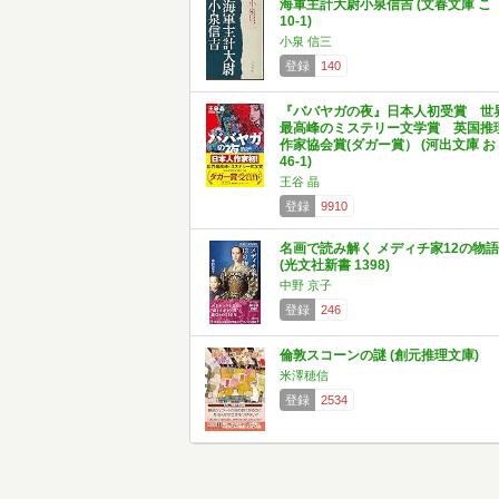
海軍主計大尉小泉信吉 (文春文庫 こ
10-1)
小泉 信三
登録
140
『ババヤガの夜』日本人初受賞 世
最高峰のミステリー文学賞 英国推
作家協会賞(ダガー賞） (河出文庫 お
46-1)
王谷 晶
登録
9910
名画で読み解く メディチ家12の物語
(光文社新書 1398)
中野 京子
登録
246
倫敦スコーンの謎 (創元推理文庫)
米澤穂信
登録
2534