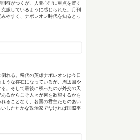
疑問符がつくが、人間心理に重点を置く
く克服しているように感じられた。月刊
読みやすく、ナポレオン時代を知るとっ
に倒れる。稀代の英雄ナポレオンは今日
のような存在になっているが、周辺国や
する。そして最後に残ったのが外交の天
であるからこそ人々が何を欲望するかを
われることなく、各国の君主たちのあい
らいしたたかな政治家でなければ国際平