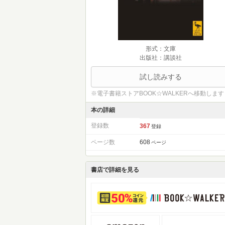
形式：文庫
出版社：講談社
試し読みする
※電子書籍ストアBOOK☆WALKERへ移動します
本の詳細
登録数
367
登録
ページ数
608
ページ
書店で詳細を見る