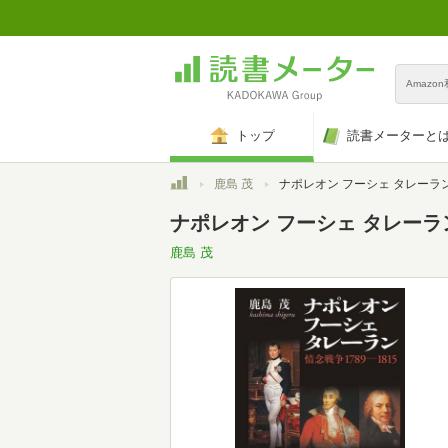
Amazo
トップ
読書メーターと
トップ
鹿島 茂
ナポレオン フーシェ タレーラン 情念戦争1789―1815 (講談社学術文庫 
ナポレオン フーシェ タレーラン 
鹿島 茂