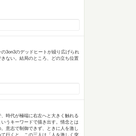
の3on3のデッドヒートが繰り広げられ
できない。結局のところ、どの立ち位置
で、時代が極端に右左へと大きく触れる
というキーワードで描き出す。情念とは
の。意志で制御できず、ときに人を激し
めて行くと、この三人は「人を激しく突