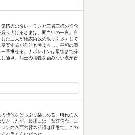
り気情念のタレーランと三者三様の情念
を繰り広げるさまは、面白いの一言。自
くした三人が権謀術数の限りを尽くして
し享楽するが公益も考えるし、平和の価
は一番推せる。ナポレオンは最後まで諦
にし過ぎ、兵士の犠牲を顧みない点が普
動の時代をどっぷり楽しめる。時代の人
はなかったが、最後には「熱狂情念」に
ーランの八面六臂の活躍は圧巻で、この
せられるくらいだった。