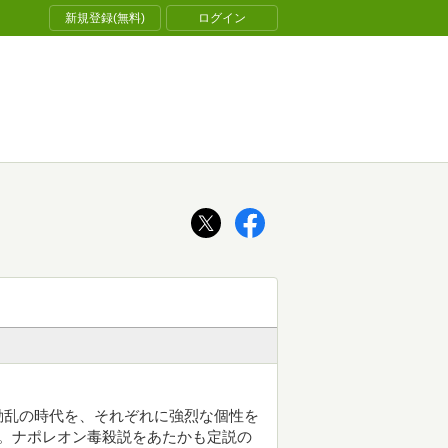
新規登録(無料)
ログイン
動乱の時代を、それぞれに強烈な個性を
。ナポレオン毒殺説をあたかも定説の