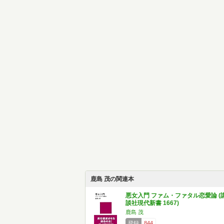
鹿島 茂の関連本
悪女入門 ファム・ファタル恋愛論 (
談社現代新書 1667)
鹿島 茂
登録
844