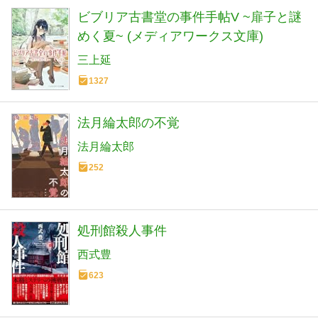
ビブリア古書堂の事件手帖V ~扉子と謎
めく夏~ (メディアワークス文庫)
三上延
1327
法月綸太郎の不覚
法月綸太郎
252
処刑館殺人事件
西式豊
623