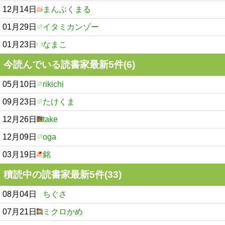
12月14日
まんぷくまる
01月29日
イタミカンゾー
01月23日
なまこ
今読んでいる読書家最新5件(6)
05月10日
rikichi
09月23日
たけくま
12月26日
take
12月09日
oga
03月19日
銘
積読中の読書家最新5件(33)
08月04日
ちぐさ
07月21日
ミクロかめ