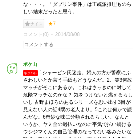
な・・・。「ダブリン事件」は正統派推理ものら
しい結末だったと思う。
★7
ナイス
コメント(0)
2014/08/08
ポケ山
1シャーピン氏迷走。婦人の方が警察にふ
ネタバレ
さわしいとか言う手紙もどうなんだ。2、笑3何故
マッチがそこにあるか。これはさっきのに対して
危険マッチなのかな？ 気をつけないと燃えるらし
いし 古野まほろのあるシリーズを思い出す3目が
見えない人の話4隅の老人より。5これは何かで読
んだな。6奇妙な味に分類されるらしい。なんと
いうか、ヤミ金の過払いなのに平気で払い続ける
ウシジマくんの自己管理のなってない客みたいな