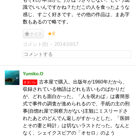
識でいいんですかね？ただこの人を食ったような
感じ、すごく好きです。その他の作品は、まあ字
数もあるので略です。
★8
ナイス
コメント(0)
2014/10/17
Yumiko.O
古本屋で購入。出版年が1960年だから、
ネタバレ
収録されている物語はどれも古いものばかりだ
が、どれも面白かった。「人を呪わば」は書簡形
式で事件の調査が進められるので、手紙の主の刑
事(自惚れ屋で洞察力がない)主観にミスリードさ
れたあとのどんでん返しがすかっとした。「医師
とその妻と時計」は切ないラストだった。なんと
なく、シェイクスピアの「オセロ」のよう