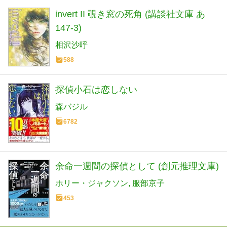
invert II 覗き窓の死角 (講談社文庫 あ
147-3)
相沢沙呼
588
探偵小石は恋しない
森バジル
6782
余命一週間の探偵として (創元推理文庫)
ホリー・ジャクソン
服部京子
453