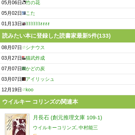
05月06日
竹の花
05月02日
こた
01月13日
ﾖﾖﾖﾖﾖﾖｫｫｫｫ
読みたい本に登録した読書家最新5件(133)
08月07日
シナウス
03月27日
猫武炸成
07月07日
かどの炭
03月07日
アイリッシュ
12月19日
koo
ウイルキー コリンズの関連本
月長石 (創元推理文庫 109-1)
ウイルキーコリンズ
中村能三