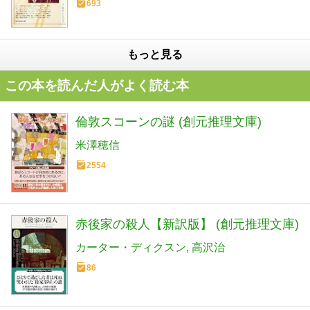
693
もっと見る
この本を読んだ人がよく読む本
倫敦スコーンの謎 (創元推理文庫)
米澤穂信
2554
赤後家の殺人【新訳版】 (創元推理文庫)
カーター・ディクスン
高沢治
86