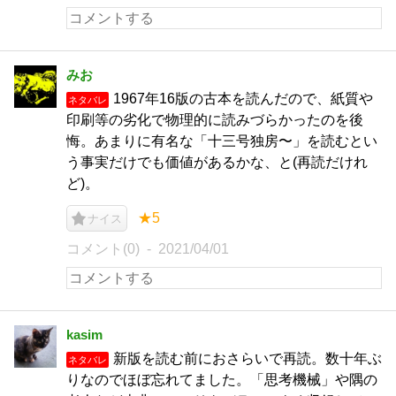
みお
1967年16版の古本を読んだので、紙質や
ネタバレ
印刷等の劣化で物理的に読みづらかったのを後
悔。あまりに有名な「十三号独房〜」を読むとい
う事実だけでも価値があるかな、と(再読だけれ
ど)。
★5
ナイス
コメント(0)
2021/04/01
kasim
新版を読む前におさらいで再読。数十年ぶ
ネタバレ
りなのでほぼ忘れてました。「思考機械」や隅の