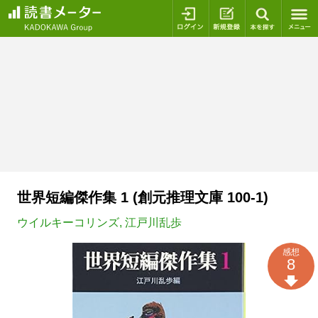
ログイン
新規登録
本を探
世界短編傑作集 1 (創元推理文庫 100-1)
ウイルキーコリンズ
,
江戸川乱歩
感想
8