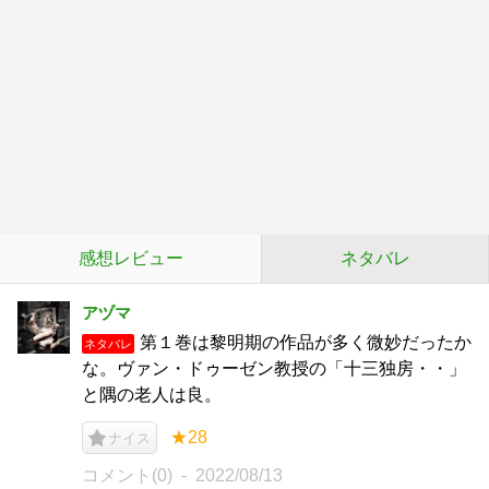
感想レビュー
ネタバレ
アヅマ
第１巻は黎明期の作品が多く微妙だったか
ネタバレ
な。ヴァン・ドゥーゼン教授の「十三独房・・」
と隅の老人は良。
★28
ナイス
コメント(0)
2022/08/13