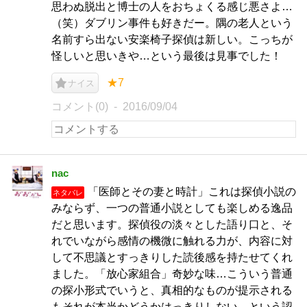
思わぬ脱出と博士の人をおちょくる感じ悪さよ…
（笑）ダブリン事件も好きだー。隅の老人という
名前すら出ない安楽椅子探偵は新しい。こっちが
怪しいと思いきや…という最後は見事でした！
★7
ナイス
コメント(0)
2016/09/04
nac
「医師とその妻と時計」これは探偵小説の
ネタバレ
みならず、一つの普通小説としても楽しめる逸品
だと思います。探偵役の淡々とした語り口と、そ
れでいながら感情の機微に触れる力が、内容に対
して不思議とすっきりした読後感を持たせてくれ
ました。「放心家組合」奇妙な味…こういう普通
の探小形式でいうと、真相的なものが提示される
もそれが本当かどうかはっきりしない、という認