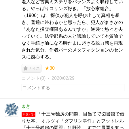
老人など古典ミステリをバランスよく収録してい
る。やっぱりコリンズ好き。「放心家組合」
（1906）は、探偵が犯人を呼び出して真相を暴
き、普通に終わるかと思ったら、犯人がまさかの
「あなた捜査権限あるんですか」逆襲で悠々と去
っていく。法学部系の人と議論していて本質論で
なく手続き論になる時たまに起きる脱力感を再現
された気分。作者バーのメタフィクションのセン
スに感心する。
★30
ナイス
コメント(0)
2020/02/29
まき
「十三号独房の問題」目当てで図書館で借
ネタバレ
りた本。 オルツィ「ダブリン事件」とフットレル
「十三号独房の問題」は既読。 すでに展開を知っ