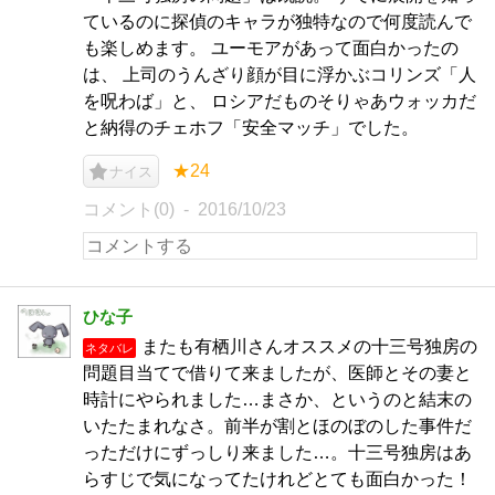
ているのに探偵のキャラが独特なので何度読んで
も楽しめます。 ユーモアがあって面白かったの
は、 上司のうんざり顔が目に浮かぶコリンズ「人
を呪わば」と、 ロシアだものそりゃあウォッカだ
と納得のチェホフ「安全マッチ」でした。
★24
ナイス
コメント(0)
2016/10/23
ひな子
またも有栖川さんオススメの十三号独房の
ネタバレ
問題目当てで借りて来ましたが、医師とその妻と
時計にやられました…まさか、というのと結末の
いたたまれなさ。前半が割とほのぼのした事件だ
っただけにずっしり来ました…。十三号独房はあ
らすじで気になってたけれどとても面白かった！