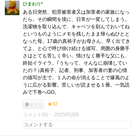
ひまわり*
ある日突然、犯罪被害者又は加害者の家族になっ
たら。その瞬間を境に、日常が一変してしまう。
洗濯物を取り込んで、キャベツを刻んでおいてね
といつものようにメモを残したまま帰らぬひとと
なった母。17歳の真裕子がお母さん、早く出てき
てよ、と心で呼び掛け続ける描写、周囲の身勝手
さはとても苦しく辛い。情けなく勝手な父にも、
終始イライラ。｢うちって、そんなに崩壊してい
たの？｣真裕子、記者、刑事、加害者の妻の心情
の描写が主で、１人の命が消えることで爆風のよ
うに広がる影響。苦しいが読ませる１冊。一気読
みで下巻へGO。
★32
ナイス
コメント(0)
2025/01/08