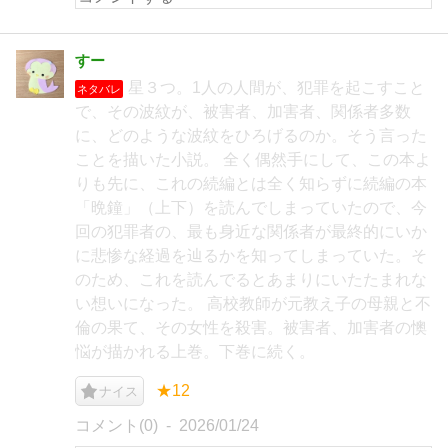
すー
星３つ。1人の人間が、犯罪を起こすこと
ネタバレ
で、その波紋が、被害者、加害者、関係者多数
に、どのような波紋をひろげるのか。そう言った
ことを描いた小説。 全く偶然手にして、この本よ
りも先に、これの続編とは全く知らずに続編の本
「晩鐘」（上下）を読んでしまっていたので、今
回の犯罪者の、最も身近な関係者が最終的にいか
に悲惨な経過を辿るかを知ってしまっていた。そ
のため、これを読んでるとあまりにいたたまれな
い想いになった。 高校教師が元教え子の母親と不
倫の果て、その女性を殺害。被害者、加害者の懊
悩が描かれる上巻。下巻に続く。
★12
ナイス
コメント(0)
2026/01/24