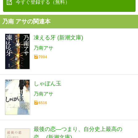
今すぐ登録する（無料）
乃南 アサの関連本
凍える牙 (新潮文庫)
乃南アサ
7004
しゃぼん玉
乃南アサ
6516
最後の恋―つまり、自分史上最高の
恋。 (新潮文庫)