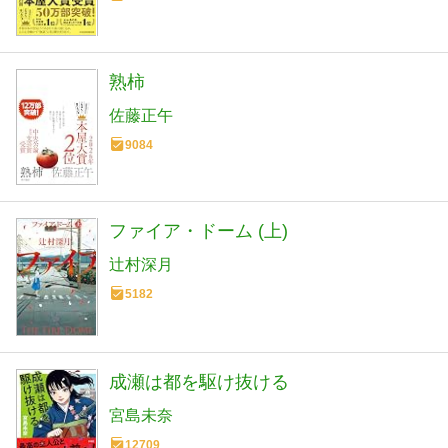
熟柿
佐藤正午
9084
ファイア・ドーム (上)
辻村深月
5182
成瀬は都を駆け抜ける
宮島未奈
12709