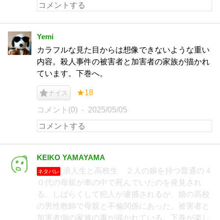
Yemi
カラフルな見た目からは想像できないような重い
内容。殺人事件の被害者と加害者の家族が描かれ
ています。下巻へ。
★18
ナイス
コメント(0)
2025/05/05
KEIKO YAMAYAMA
浪人生と高校生 ２人の娘を持つ普通の４
ネタバレ
０代の母親が車の中で死んでいたのを発見され
る。しばらくして犯人が逮捕されるが、娘の高校
の男性教師で母親と不倫関係にあった。被害者と
加害者側の家族の事が描かれている。下巻が楽し