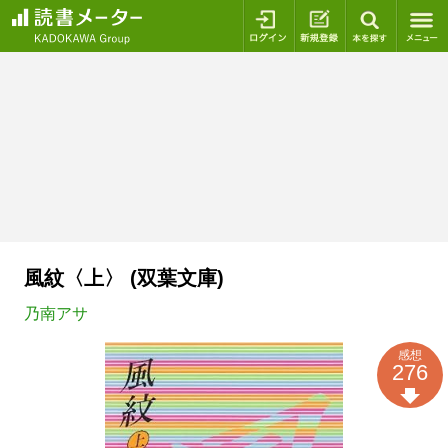
ログイン
新規登録
本を探
風紋〈上〉 (双葉文庫)
乃南アサ
感想
276