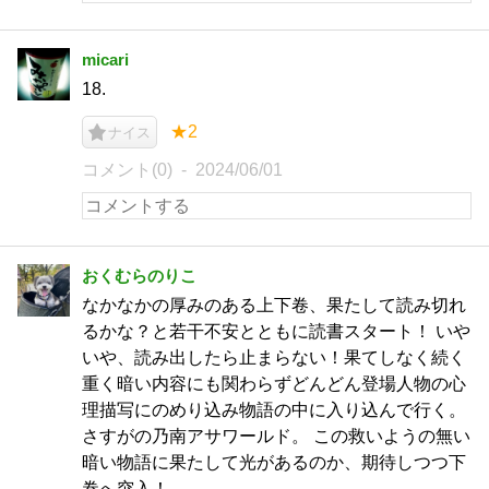
micari
18.
★2
ナイス
コメント(0)
2024/06/01
おくむらのりこ
なかなかの厚みのある上下卷、果たして読み切れ
るかな？と若干不安とともに読書スタート！ いや
いや、読み出したら止まらない！果てしなく続く
重く暗い内容にも関わらずどんどん登場人物の心
理描写にのめり込み物語の中に入り込んで行く。
さすがの乃南アサワールド。 この救いようの無い
暗い物語に果たして光があるのか、期待しつつ下
巻へ突入！