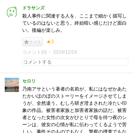
ドラサンズ
殺人事件に関連する人を、ここまで細かく描写し
ているのはないと思う。終始暗い感じだけど面白
い。後編が楽しみ。
★3
ナイス
コメント(0)
2024/12/14
セロリ
乃南アサという著者の名前が、私にはなぜかあた
たかいほのぼのストーリーをイメージさせてしま
うが、全然違う。むしろ研ぎ澄まされた冷たい印
象の作品。被害者家族と加害者家族の話だ。被害
者となった女性の次女がひとりで母を待つ夜のシ
ーンは、彼女の心情が私に伝わってくるようで苦
しい。事件そのものでもなく、警察の捜査でもな