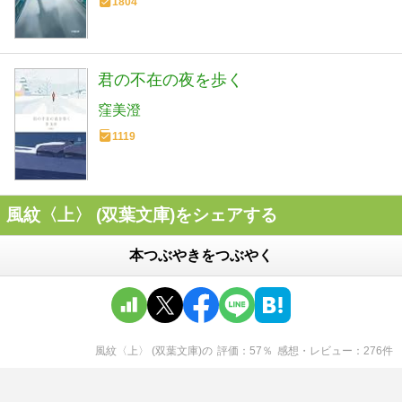
1804
君の不在の夜を歩く
窪美澄
1119
風紋〈上〉 (双葉文庫)をシェアする
本つぶやきをつぶやく
風紋〈上〉 (双葉文庫)
の
評価
57
％
感想・レビュー
276
件