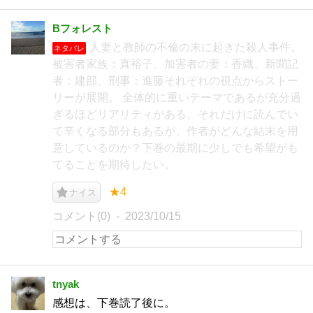
Bフォレスト
人妻と教師の不倫の末に起きた殺人事件。
ネタバレ
被害者家族：真裕子、加害者の妻：香織、新聞記
者：建部、刑事：進藤それぞれの視点からストー
リーが展開。 全体的に重いテーマであるが充分過
ぎるほどリアリティがある。それだけに読んでい
て辛くなる部分もあるが、作者がどんな結末を用
意しているのか？下巻の最期に少しでも希望がも
てることを期待したい。
★4
ナイス
コメント(0)
2023/10/15
tnyak
感想は、下巻読了後に。