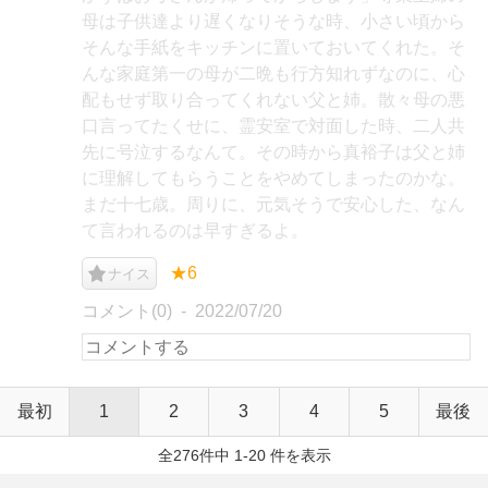
母は子供達より遅くなりそうな時、小さい頃から
そんな手紙をキッチンに置いておいてくれた。そ
んな家庭第一の母が二晩も行方知れずなのに、心
配もせず取り合ってくれない父と姉。散々母の悪
口言ってたくせに、霊安室で対面した時、二人共
先に号泣するなんて。その時から真裕子は父と姉
に理解してもらうことをやめてしまったのかな。
まだ十七歳。周りに、元気そうで安心した、なん
て言われるのは早すぎるよ。
★6
ナイス
コメント(0)
2022/07/20
最初
1
2
3
4
5
最後
全276件中 1-20 件を表示