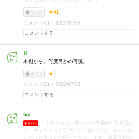
★41
ナイス
コメント(0)
2022/10/25
月
本棚から。何度目かの再読。
★1
ナイス
コメント(0)
2022/07/26
tea
「まゆちゃん 帰ったら洗濯物を取り込ん
ネタバレ
で、キャベツを千切りにしておいてね。あとのお
かずはお母さんが帰ってからします」専業主婦の