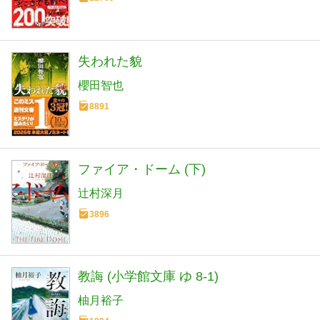
失われた貌
櫻田智也
8891
ファイア・ドーム (下)
辻村深月
3896
教誨 (小学館文庫 ゆ 8-1)
柚月裕子