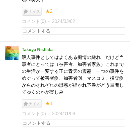
★2
ナイス
コメント(0)
2024/03/02
Takuya Nishida
殺人事件としてはよくある痴情の縺れ だけど当
事者にとっては（被害者、加害者家族）これまで
の生活が一変する正に青天の霹靂 一つの事件を
めぐって被害者側、加害者側、マスコミ、捜査側
からのそれぞれの思惑が描かれ下巻がどう展開し
てゆくのかが楽しみ
★1
ナイス
コメント(0)
2024/01/08