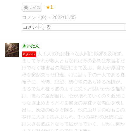
★1
ナイス
コメント(0)
2022/11/05
きいたん
人１人の死は様々な人間に影響を及ぼす。
ネタバレ
ましてそれが殺人ともなればその影響は被害者だ
けでなく加害者の周囲にまで及ぶ。殺人が原因で
母を突然失った娘達。特に語り手の一人である真
裕子に、恐怖、絶望、喪心等のあらゆる感情が、
まるで荒れ狂う波のように次々と襲いかかる描写
は、自らの礎が崩れ、心が壊れていくのを必死に
つなぎ止めようとする彼女の赤裸々な内面を映し
出し、読者の心をも削る。他の語り手の心もこの
事件に大きく揺さぶられ、1つの事件の及ぼす波
は大きな波紋となって広がっていく。しかし何か
大きな秘密があるのでは？下巻へ。