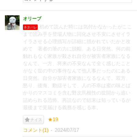
オリーブ
初めて読んだ時には気付かなかったがここ
ネタバレ
まで読み手を登場人物に同化させ不安にさせイラ
イラさせる心理描写が詳細に描かれていたかと改
めて 著者の筆の力に脱帽。ある日突然、何の前
触れもなく家族が殺され自分が被害者家族になる
なんて。一方、将来の不安なんて全く感じたこと
がなく世の中の事件なんて他人事だったのにある
日突然、自分が加害者家族になるなんて。双方、
怒り、後悔、動揺そして、人の不幸は蜜の味とば
かりのマスコミを含む野次馬根性の世間から追い
詰められる恐怖。再読なので結末は知っているが
最後まで見届ける義務を感じる本。
★19
ナイス
コメント(1)
2024/07/17