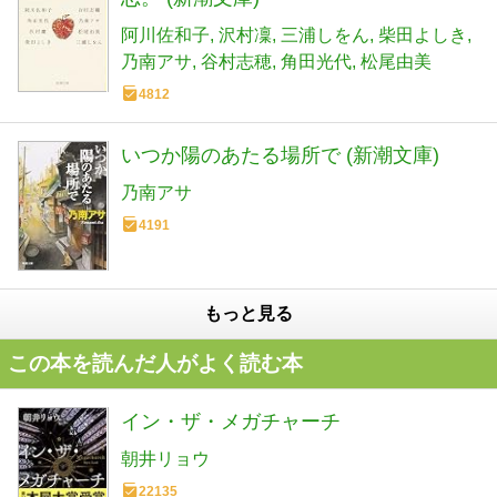
阿川佐和子
沢村凜
三浦しをん
柴田よしき
乃南アサ
谷村志穂
角田光代
松尾由美
4812
いつか陽のあたる場所で (新潮文庫)
乃南アサ
4191
もっと見る
この本を読んだ人がよく読む本
イン・ザ・メガチャーチ
朝井リョウ
22135